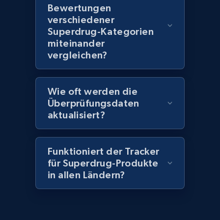
seller URL
Bewertungen
verschiedener
URL, Title, Rating, Reviews, Initial price, Final
Superdrug-Kategorien
price, Currency, Stock, and more.
miteinander
vergleichen?
991+
165+
Jetzt anfangen
Wie oft werden die
Überprüfungsdaten
Lazada - Products - Discover products by
aktualisiert?
brand URL
URL, Title, Rating, Reviews, Initial price, Final
price, Currency, Stock, and more.
Funktioniert der Tracker
für Superdrug-Produkte
991+
165+
Jetzt anfangen
in allen Ländern?
Lowes.com