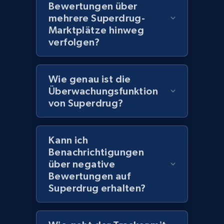
Bewertungen über
products using specified keywords
mehrere Superdrug-
URL, Product id, Title, Images, Final price,
Marktplätze hinweg
Currency, Discount, Initial price, and more.
verfolgen?
1.1K+
149+
Jetzt anfangen
Wie genau ist die
Überwachungsfunktion
von Superdrug?
Lazada - Products
URL, Title, Rating, Reviews, Initial price, Final
price, Currency, Stock, and more.
Kann ich
Benachrichtigungen
991+
165+
Jetzt anfangen
über negative
Bewertungen auf
Superdrug erhalten?
Lazada - Products - Discover products by
keyword