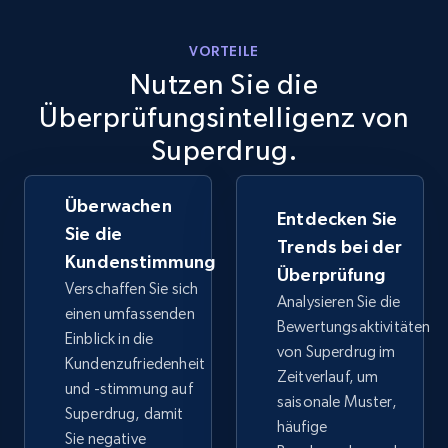
VORTEILE
eBay - Collect products from shops on eBay
Nutzen Sie die
URL, Product id, Title, Seller name, Seller rating,
Überprüfungsintelligenz von
Seller reviews, Breadcrumbs, Root category, and
Superdrug.
more.
Überwachen
2.5K+
359+
Jetzt anfangen
Entdecken Sie
Sie die
Trends bei der
Kundenstimmung
Überprüfung
Verschaffen Sie sich
Analysieren Sie die
eBay - Collect records by category
einen umfassenden
Bewertungsaktivitäten
URL, Product id, Title, Seller name, Seller rating,
Einblick in die
von Superdrug im
Seller reviews, Breadcrumbs, Root category, and
Kundenzufriedenheit
Zeitverlauf, um
more.
und -stimmung auf
saisonale Muster,
Superdrug, damit
häufige
2.5K+
359+
Jetzt anfangen
Sie negative