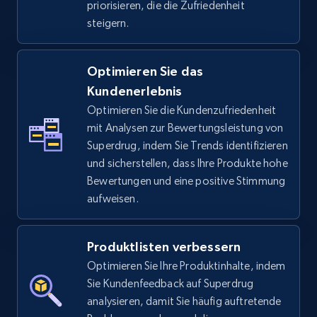
priorisieren, die die Zufriedenheit
steigern.
TikTok Shop - discover records by shop url
Optimieren Sie das
URL, Title, Available, Description, Currency, Initial
Kundenerlebnis
price, Final price, Discount percent, and more.
Optimieren Sie die Kundenzufriedenheit
mit Analysen zur Bewertungsleistung von
5.4K+
668+
Jetzt anfangen
Superdrug, indem Sie Trends identifizieren
und sicherstellen, dass Ihre Produkte hohe
Bewertungen und eine positive Stimmung
aufweisen.
Amazon sellers info
Seller id, URL, Seller name, Description, Detailed
info, Stars, Feedbacks, Return policy, and more.
Produktlisten verbessern
Optimieren Sie Ihre Produktinhalte, indem
2.5K+
378+
Jetzt anfangen
Sie Kundenfeedback auf Superdrug
analysieren, damit Sie häufig auftretende