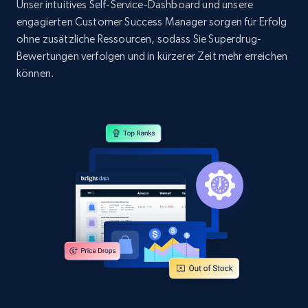
URL, Domain, Country code, Model number,
Unser intuitives Self-Service-Dashboard und unsere
Sku, Product id, Product name, Manufacturer,
engagierten Customer Success Manager sorgen für Erfolg
and more.
ohne zusätzliche Ressourcen, sodass Sie Superdrug-
Bewertungen verfolgen und in kürzerer Zeit mehr erreichen
2.1K+
355+
Jetzt anfangen
können.
Home Depot US - Discovery products by
specific category URL
URL, Domain, Country code, Model number,
Sku, Product id, Product name, Manufacturer,
and more.
2.1K+
355+
Jetzt anfangen