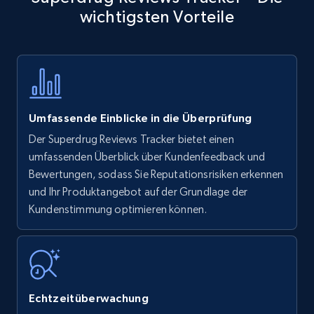
wichtigsten Vorteile
Title, Seller name, Brand, Description, Initial
price, Currency, Availability, Reviews count, and
more.
35.3K+
5.7K+
Jetzt anfangen
Umfassende Einblicke in die Überprüfung
Der Superdrug Reviews Tracker bietet einen
Amazon products - find products by using
umfassenden Überblick über Kundenfeedback und
upc numbers
Bewertungen, sodass Sie Reputationsrisiken erkennen
und Ihr Produktangebot auf der Grundlage der
Title, Seller name, Brand, Description, Initial
Kundenstimmung optimieren können.
price, Currency, Availability, Reviews count, and
more.
35.3K+
5.7K+
Jetzt anfangen
Echtzeitüberwachung