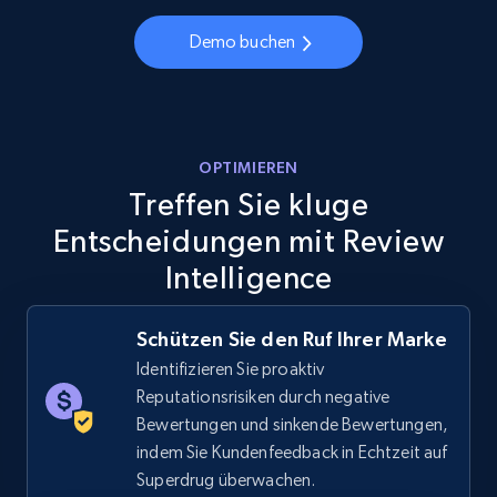
Demo buchen
Walmart - products - Discover products by
using sku numbers
URL, Final price, Sku, Currency, Gtin,
OPTIMIEREN
Specifications, Image urls, Top reviews, and
Treffen Sie kluge
more.
Entscheidungen mit Review
5.6K+
877+
Jetzt anfangen
Intelligence
Schützen Sie den Ruf Ihrer Marke
Identifizieren Sie proaktiv
TikTok Shop
Reputationsrisiken durch negative
URL, Title, Available, Description, Currency, Initial
Bewertungen und sinkende Bewertungen,
price, Final price, Discount percent, and more.
indem Sie Kundenfeedback in Echtzeit auf
Superdrug überwachen.
5.4K+
668+
Jetzt anfangen