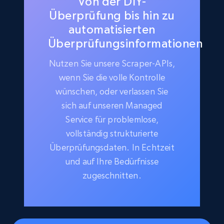
Von der DIY-
Überprüfung bis hin zu
automatisierten
Überprüfungsinformationen
Nutzen Sie unsere Scraper-APIs,
wenn Sie die volle Kontrolle
wünschen, oder verlassen Sie
sich auf unseren Managed
Service für problemlose,
vollständig strukturierte
Überprüfungsdaten. In Echtzeit
und auf Ihre Bedürfnisse
zugeschnitten.