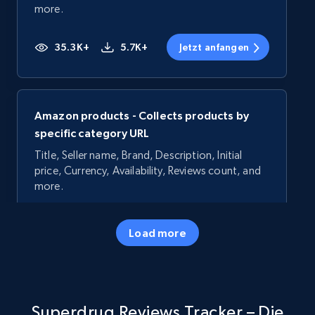
more.
35.3K+
5.7K+
Jetzt anfangen
Amazon products - Collects products by
specific category URL
Title, Seller name, Brand, Description, Initial
price, Currency, Availability, Reviews count, and
more.
35.3K+
5.7K+
Jetzt anfangen
Load more
Amazon products - Collects products by
Superdrug Reviews Tracker – Die
specific keywords