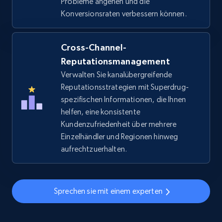
Probleme angehen und die
Konversionsraten verbessern können.
eBay
URL, Product id, Title, Seller name, Seller rating,
Cross-Channel-
Seller reviews, Breadcrumbs, Root category, and
more.
Reputationsmanagement
Verwalten Sie kanalübergreifende
2.5K+
Reputationsstrategien mit Superdrug-
359+
Jetzt anfangen
spezifischen Informationen, die Ihnen
helfen, eine konsistente
Kundenzufriedenheit über mehrere
eBay - Gather data on products using
Einzelhändler und Regionen hinweg
specified keywords
aufrechtzuerhalten.
URL, Product id, Title, Seller name, Seller rating,
Seller reviews, Breadcrumbs, Root category, and
more.
Sprechen sie mit einem experten
2.5K+
359+
Jetzt anfangen