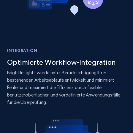
Reviews count shop, Reviews count item, Initial
price, and more.
1.9K+
323+
Jetzt anfangen
INTEGRATION
Etsy - Collects data from shop's URL
Optimierte Workflow-Integration
URL, Product id, Listing inventory id, Title, Rating,
Reviews count shop, Reviews count item, Initial
Bright Insights wurde unter Berücksichtigung Ihrer
price, and more.
bestehenden Arbeitsabläufe entwickelt und minimiert
Fehler und maximiert die Effizienz durch flexible
1.9K+
323+
Jetzt anfangen
Benutzeroberflächen und vordefinierte Anwendungsfälle
für die Überprüfung.
Amazon products search
Asin, URL, Name, Sponsored, Initial price, Final