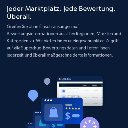
Jeder Marktplatz. Jede Bewertung.
2.1K+
375+
Jetzt anfangen
Überall.
Greifen Sie ohne Einschränkungen auf
Bewertungsinformationen aus allen Regionen, Märkten und
Kategorien zu. Wir bieten Ihnen uneingeschränkten Zugriff
Etsy
auf alle Superdrug-Bewertungsdaten und liefern Ihnen
URL, Product id, Listing inventory id, Title, Rating,
jederzeit und überall maßgeschneiderte Informationen.
Reviews count shop, Reviews count item, Initial
price, and more.
1.9K+
323+
Jetzt anfangen
Etsy - Collect data on products using
specified keywords
URL, Product id, Listing inventory id, Title, Rating,