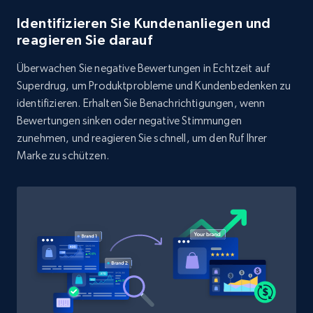
Rating, Reviews count, Initial price, Discount,
Identifizieren Sie Kundenanliegen und
and more.
reagieren Sie darauf
1.3K+
176+
Jetzt anfangen
Überwachen Sie negative Bewertungen in Echtzeit auf
Superdrug, um Produktprobleme und Kundenbedenken zu
identifizieren. Erhalten Sie Benachrichtigungen, wenn
Bewertungen sinken oder negative Stimmungen
Target - Discover products by category url
zunehmen, und reagieren Sie schnell, um den Ruf Ihrer
Marke zu schützen.
URL, Product id, Title, Product description,
Rating, Reviews count, Initial price, Discount,
and more.
1.3K+
176+
Jetzt anfangen
Target - Discover products by specified
UPC