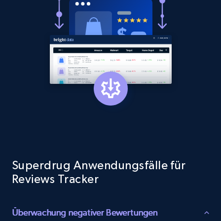
price, Currency, Sold, and more.
1.6K+
181+
Jetzt anfangen
Target
URL, Product id, Title, Product description,
Rating, Reviews count, Initial price, Discount,
and more.
1.3K+
176+
Jetzt anfangen
Superdrug Anwendungsfälle für
Reviews Tracker
Target - Gather data on products using
specified keywords
Überwachung negativer Bewertungen
URL, Product id, Title, Product description,