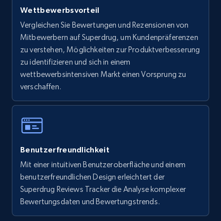
Wettbewerbsvorteil
Walmart - products - Find new products by
Vergleichen Sie Bewertungen und Rezensionen von
using specific category URL
Mitbewerbern auf Superdrug, um Kundenpräferenzen
URL, Final price, Sku, Currency, Gtin,
zu verstehen, Möglichkeiten zur Produktverbesserung
Specifications, Image urls, Top reviews, and
zu identifizieren und sich in einem
more.
wettbewerbsintensiven Markt einen Vorsprung zu
verschaffen.
5.6K+
877+
Jetzt anfangen
Walmart - products - Collects products by
Benutzerfreundlichkeit
specific keywords
Mit einer intuitiven Benutzeroberfläche und einem
URL, Final price, Sku, Currency, Gtin,
benutzerfreundlichen Design erleichtert der
Specifications, Image urls, Top reviews, and
more.
Superdrug Reviews Tracker die Analyse komplexer
Bewertungsdaten und Bewertungstrends.
5.6K+
877+
Jetzt anfangen