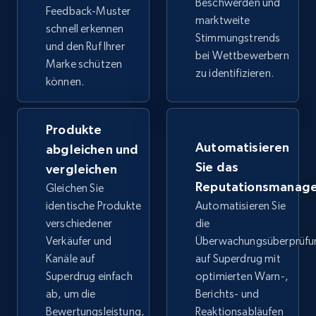
Beschwerden und
Feedback-Muster
marktweite
schnell erkennen
Stimmungstrends
und den Ruf Ihrer
bei Wettbewerbern
Google Shopping
Marke schützen
zu identifizieren.
URL, Product id, Title, Product description,
können.
Rating, Reviews count, Images, Variations, and
more.
Produkte
Automatisieren
abgleichen und
2.4K+
202+
Jetzt anfangen
Sie das
vergleichen
Reputationsmanag
Gleichen Sie
identische Produkte
Automatisieren Sie
Google Shopping - collects products from
verschiedener
die
web using keywords
Verkäufer und
Überwachungsüberprüfu
URL, Product id, Title, Product description,
Kanäle auf
auf Superdrug mit
Rating, Reviews count, Images, Variations, and
Superdrug einfach
optimierten Warn-,
more.
ab, um die
Berichts- und
Bewertungsleistung,
Reaktionsabläufen