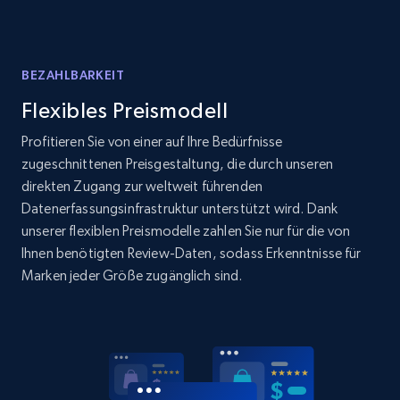
Amazon products global dataset
Title, Seller name, Brand, Description, Initial
price, Currency, Availability, Reviews count, and
more.
BEZAHLBARKEIT
Flexibles Preismodell
2.1K+
375+
Jetzt anfangen
Profitieren Sie von einer auf Ihre Bedürfnisse
zugeschnittenen Preisgestaltung, die durch unseren
direkten Zugang zur weltweit führenden
Amazon products global dataset - Collects
Datenerfassungsinfrastruktur unterstützt wird. Dank
products by specific category URL
unserer flexiblen Preismodelle zahlen Sie nur für die von
Ihnen benötigten Review-Daten, sodass Erkenntnisse für
Title, Seller name, Brand, Description, Initial
Marken jeder Größe zugänglich sind.
price, Currency, Availability, Reviews count, and
more.
2.1K+
375+
Jetzt anfangen