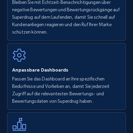
Bleiben Sie mit Echtzeit-Benachrichtigungen über
Amazon Reviews
negative Bewertungen und Bewertungsrückgänge auf
URL, Product name, Product rating, Product
Superdrug auf dem Laufenden, damit Sie schnell auf
rating object, Product rating max, Rating,
Kundenanliegen reagieren und den Ruf Ihrer Marke
Author name, Asin, and more.
schützen können.
7.4K+
872+
Jetzt anfangen
Anpassbare Dashboards
Walmart - products
Passen Sie das Dashboard an Ihre spezifischen
URL, Final price, Sku, Currency, Gtin,
Bedürfnisse und Vorlieben an, damit Sie jederzeit
Specifications, Image urls, Top reviews, and
Zugriff auf die relevantesten Bewertungs- und
more.
Bewertungsdaten von Superdrug haben.
5.6K+
877+
Jetzt anfangen