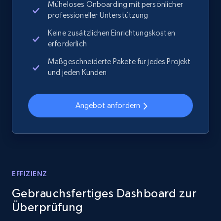
Müheloses Onboarding mit persönlicher
professioneller Unterstützung
2.1K+
355+
Jetzt anfangen
Keine zusätzlichen Einrichtungskosten
erforderlich
Maßgeschneiderte Pakete für jedes Projekt
Home Depot US - Discover products by
und jeden Kunden
specified URL
URL, Domain, Country code, Model number,
Angebot anfordern
Sku, Product id, Product name, Manufacturer,
and more.
2.1K+
355+
Jetzt anfangen
EFFIZIENZ
Gebrauchsfertiges Dashboard zur
Home Depot US - Discover products by
Überprüfung
specified UPC