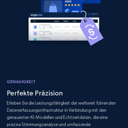
Amazon products global dataset -
Collecting products by keyword search
Title, Seller name, Brand, Description, Initial
price, Currency, Availability, Reviews count, and
more.
2.1K+
375+
Jetzt anfangen
Amazon products global dataset - Collects
GENAUIGKEIT
products by best sellers category URL
Perfekte Präzision
Title, Seller name, Brand, Description, Initial
Erleben Sie die Leistungsfähigkeit der weltweit führenden
price, Currency, Availability, Reviews count, and
Datenerfassungsinfrastruktur in Verbindung mit den
more.
genauesten KI-Modellen und Echtzeitdaten, die eine
präzise Stimmungsanalyse und umfassende
2.1K+
375+
Jetzt anfangen