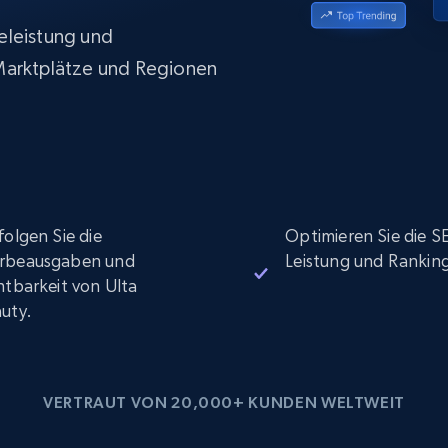
Datacenter proxys
collected
$0.9/IP
B
eleistung und
 Marktplätze und Regionen
ISP proxys
Über 700.000 vollständig konforme
statische Privatanwender-Proxys
folgen Sie die
Optimieren Sie die S
rbeausgaben und
Leistung und Rankin
htbarkeit von Ulta
uty.
VERTRAUT VON 20,000+ KUNDEN WELTWEIT