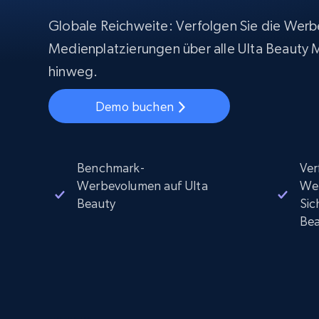
Beginnt bei
$5
$2.5/G
50% OFF
Globale Reichweite: Verfolgen Sie die Werb
Beginnt bei
ISP proxys
Medienplatzierungen über alle Ulta Beauty
PROXY-INFRASTRUKTUR
$1.3/IP
hinweg.
Residential proxys
50% OFF
400M+ globale IPs von echten Peer-
Demo buchen
Geräten
Datacenter proxys
Schnelle, zuverlässige Proxys für
effiziente Datenextraktion
Benchmark-
Ver
Werbevolumen auf Ulta
We
Beauty
Sic
Bea