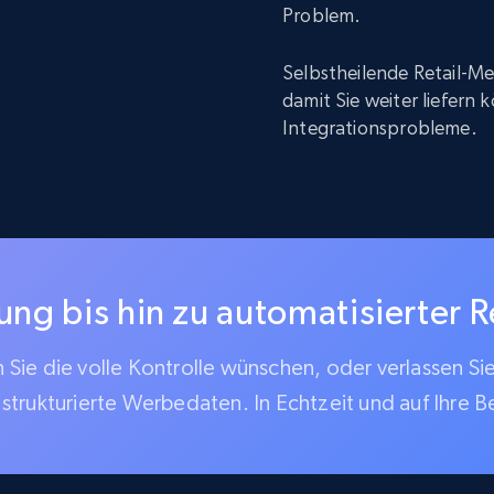
Problem.
Selbstheilende Retail-Me
damit Sie weiter liefern
Integrationsprobleme.
g bis hin zu automatisierter R
Sie die volle Kontrolle wünschen, oder verlassen Si
 strukturierte Werbedaten. In Echtzeit und auf Ihre B