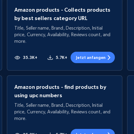
Amazon products - Collects products
by best sellers category URL
Title, Seller name, Brand, Description, Initial
price, Currency, Availability, Reviews count, and
more.
35.3K+
5.7K+
Jetzt anfangen
Amazon products - find products by
using upc numbers
Title, Seller name, Brand, Description, Initial
price, Currency, Availability, Reviews count, and
more.