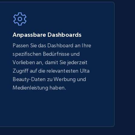
5.4K+
668+
Jetzt anfangen
Anpassbare Dashboards
Passen Sie das Dashboard an Ihre
spezifischen Bedürfnisse und
Amazon sellers info
Vorlieben an, damit Sie jederzeit
Seller id, URL, Seller name, Description, Detailed
Zugriff auf die relevantesten Ulta
info, Stars, Feedbacks, Return policy, and more.
Beauty-Daten zu Werbung und
Medienleistung haben.
2.5K+
378+
Jetzt anfangen
eBay - Collect products from shops on