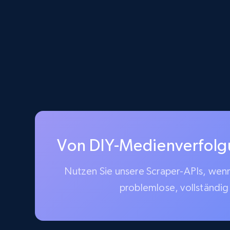
Von DIY-Medienverfolgun
Nutzen Sie unsere Scraper-APIs, wenn 
problemlose, vollständig