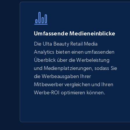
Specifications, Image urls, Top reviews, and
more.
5.6K+
875+
Jetzt anfangen
Umfassende Medieneinblicke
Die Ulta Beauty Retail Media
Analytics bieten einen umfassenden
TikTok Shop - Collect TikTok shop
Überblick über die Werbeleistung
products by keywords search
und Medienplatzierungen, sodass Sie
URL, Title, Available, Description, Currency, Initial
die Werbeausgaben Ihrer
price, Final price, Discount percent, and more.
Mitbewerber vergleichen und Ihren
Werbe-ROI optimieren können.
5.4K+
668+
Jetzt anfangen
eBay