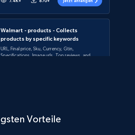
7.4K+
870+
Jetzt anfangen
Walmart - products - Collects
products by specific keywords
URL, Final price, Sku, Currency, Gtin,
Specifications, Image urls, Top reviews, and
more.
5.6K+
875+
Jetzt anfangen
TikTok Shop - category
igsten Vorteile
URL, Title, Available, Description, Currency, Initial
price, Final price, Discount percent, and more.