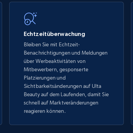
5.4K+
668+
Jetzt anfangen
Echtzeitüberwachung
Bleiben Sie mit Echtzeit-
Benachrichtigungen und Meldungen
TikTok Shop - discover records by shop
über Werbeaktivitäten von
url
Mitbewerbern, gesponserte
URL, Title, Available, Description, Currency, Initial
Platzierungen und
price, Final price, Discount percent, and more.
Sichtbarkeitsänderungen auf Ulta
Beauty auf dem Laufenden, damit Sie
5.4K+
668+
Jetzt anfangen
schnell auf Marktveränderungen
reagieren können.
eBay - Gather data on products using