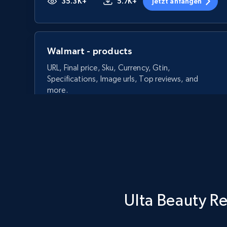
35.3K+
5.7K+
Jetzt anfangen
Walmart - products
URL, Final price, Sku, Currency, Gtin,
Specifications, Image urls, Top reviews, and
more.
5.6K+
875+
Jetzt anfangen
Walmart - products - Discover
Ulta Beauty Re
products by using sku numbers
URL, Final price, Sku, Currency, Gtin,