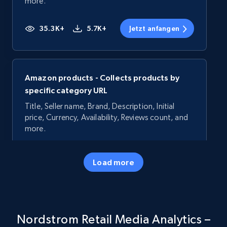
more.
35.3K+
5.7K+
Jetzt anfangen
Amazon products - Collects products by
specific category URL
Title, Seller name, Brand, Description, Initial
price, Currency, Availability, Reviews count, and
more.
35.3K+
5.7K+
Jetzt anfangen
Load more
Amazon products - Collects products by
Nordstrom Retail Media Analytics –
specific keywords