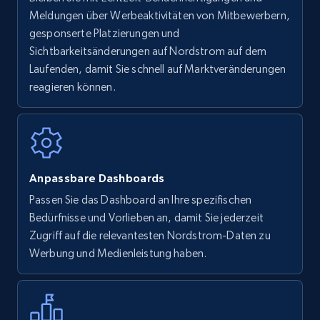
Amazon Reviews
Meldungen über Werbeaktivitäten von Mitbewerbern,
URL, Product name, Product rating, Product
gesponserte Platzierungen und
rating object, Product rating max, Rating,
Sichtbarkeitsänderungen auf Nordstrom auf dem
Author name, Asin, and more.
Laufenden, damit Sie schnell auf Marktveränderungen
reagieren können.
7.4K+
870+
Jetzt anfangen
Walmart - products
Anpassbare Dashboards
URL, Final price, Sku, Currency, Gtin,
Passen Sie das Dashboard an Ihre spezifischen
Specifications, Image urls, Top reviews, and
Bedürfnisse und Vorlieben an, damit Sie jederzeit
more.
Zugriff auf die relevantesten Nordstrom-Daten zu
Werbung und Medienleistung haben.
5.6K+
875+
Jetzt anfangen