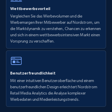
Walmart - products - Find new products by
Wettbewerbsvorteil
using specific category URL
Vergleichen Sie das Werbevolumen und die
URL, Final price, Sku, Currency, Gtin,
Werbemargen Ihrer Mitbewerber auf Nordstrom, um
Specifications, Image urls, Top reviews, and
die Marktdynamik zu verstehen, Chancen zu erkennen
more.
und sich in einem wettbewerbsintensiven Markt einen
Vorsprung zu verschaffen.
5.6K+
875+
Jetzt anfangen
Walmart - products - Collects products by
Benutzerfreundlichkeit
specific keywords
Mit einer intuitiven Benutzeroberfläche und einem
URL, Final price, Sku, Currency, Gtin,
benutzerfreundlichen Design erleichtert Nordstrom
Specifications, Image urls, Top reviews, and
more.
Retail Media Analytics die Analyse komplexer
Werbedaten und Medienleistungstrends.
5.6K+
875+
Jetzt anfangen