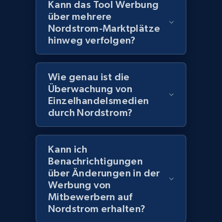
products using specified keywords
Kann das Tool Werbung
URL, Product id, Title, Images, Final price,
über mehrere
Currency, Discount, Initial price, and more.
Nordstrom-Marktplätze
hinweg verfolgen?
1.1K+
149+
Jetzt anfangen
Wie genau ist die
Überwachung von
Einzelhandelsmedien
Lazada - Products
durch Nordstrom?
URL, Title, Rating, Reviews, Initial price, Final
price, Currency, Stock, and more.
Kann ich
991+
165+
Jetzt anfangen
Benachrichtigungen
über Änderungen in der
Werbung von
Mitbewerbern auf
Lazada - Products - Discover products by
Nordstrom erhalten?
keyword