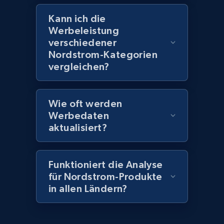
URL, Title, Rating, Reviews, Initial price, Final
Kann ich die
price, Currency, Stock, and more.
Werbeleistung
verschiedener
Nordstrom-Kategorien
991+
165+
Jetzt anfangen
vergleichen?
Lazada - Products - Discover products by
Wie oft werden
brand URL
Werbedaten
aktualisiert?
URL, Title, Rating, Reviews, Initial price, Final
price, Currency, Stock, and more.
Funktioniert die Analyse
991+
165+
Jetzt anfangen
für Nordstrom-Produkte
in allen Ländern?
Lowes.com