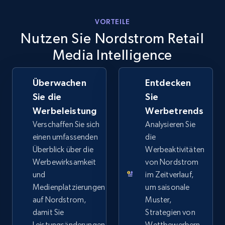
VORTEILE
eBay - Collect products from shops on eBay
Nutzen Sie Nordstrom Retail
URL, Product id, Title, Seller name, Seller rating,
Media Intelligence
Seller reviews, Breadcrumbs, Root category, and
more.
Überwachen
Entdecken
Sie die
Sie
2.5K+
359+
Jetzt anfangen
Werbeleistung
Werbetrends
Verschaffen Sie sich
Analysieren Sie
einen umfassenden
die
eBay - Collect records by category
Überblick über die
Werbeaktivitäten
URL, Product id, Title, Seller name, Seller rating,
Werbewirksamkeit
von Nordstrom
Seller reviews, Breadcrumbs, Root category, and
und
im Zeitverlauf,
more.
Medienplatzierungen
um saisonale
auf Nordstrom,
Muster,
damit Sie
2.5K+
359+
Jetzt anfangen
Strategien von
Leistungsänderungen
Wettbewerbern