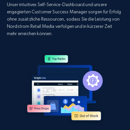
Sku, Product id, Product name, Manufacturer,
Unser intuitives Self-Service-Dashboard und unsere
and more.
engagierten Customer Success Manager sorgen für Erfolg
ohne zusätzliche Ressourcen, sodass Sie die Leistung von
Nordstrom Retail Media verfolgen und in kürzerer Zeit
2.1K+
355+
Jetzt anfangen
mehr erreichen können.
Home Depot US - Discovery products by
specific category URL
URL, Domain, Country code, Model number,
Sku, Product id, Product name, Manufacturer,
and more.
2.1K+
355+
Jetzt anfangen
Amazon products global dataset