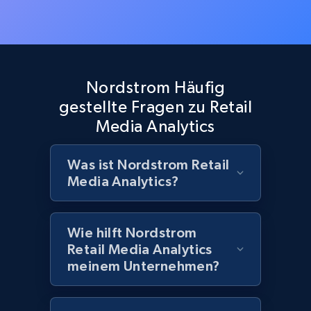
Category id, Product id, Product name, Price,
Currency, Colour code, Colour, Description, and
more.
Nordstrom Häufig
1.2K+
208+
Jetzt anfangen
gestellte Fragen zu Retail
Media Analytics
Best Buy products
Was ist Nordstrom Retail
URL, Product id, Title, Images, Final price,
Media Analytics?
Currency, Discount, Initial price, and more.
1.1K+
149+
Jetzt anfangen
Wie hilft Nordstrom
Retail Media Analytics
meinem Unternehmen?
Best Buy products - Collect data on