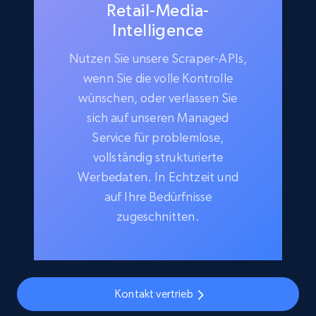
Retail-Media-
Intelligence
Nutzen Sie unsere Scraper-APIs,
wenn Sie die volle Kontrolle
wünschen, oder verlassen Sie
sich auf unseren Managed
Service für problemlose,
vollständig strukturierte
Werbedaten. In Echtzeit und
auf Ihre Bedürfnisse
zugeschnitten.
Kontakt vertrieb