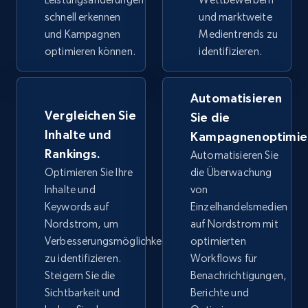
schnell erkennen
und marktweite
und Kampagnen
Medientrends zu
Google Shopping
optimieren können.
identifizieren.
URL, Product id, Title, Product description,
Rating, Reviews count, Images, Variations, and
Automatisieren
more.
Vergleichen Sie
Sie die
Inhalte und
Kampagnenoptimie
2.4K+
200+
Jetzt anfangen
Rankings.
Automatisieren Sie
Optimieren Sie Ihre
die Überwachung
Inhalte und
von
Google Shopping - collects products from
Keywords auf
Einzelhandelsmedien
web using keywords
Nordstrom, um
auf Nordstrom mit
Verbesserungsmöglichkeiten
optimierten
URL, Product id, Title, Product description,
Rating, Reviews count, Images, Variations, and
zu identifizieren.
Workflows für
more.
Steigern Sie die
Benachrichtigungen,
Sichtbarkeit und
Berichte und