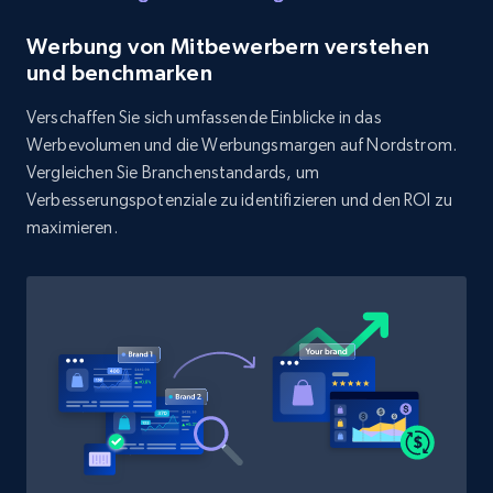
Rating, Reviews count, Initial price, Discount,
and more.
Werbung von Mitbewerbern verstehen
und benchmarken
1.3K+
175+
Jetzt anfangen
Verschaffen Sie sich umfassende Einblicke in das
Werbevolumen und die Werbungsmargen auf Nordstrom.
Vergleichen Sie Branchenstandards, um
Verbesserungspotenziale zu identifizieren und den ROI zu
Target - Discover products by category url
maximieren.
URL, Product id, Title, Product description,
Rating, Reviews count, Initial price, Discount,
and more.
1.3K+
175+
Jetzt anfangen
Target - Discover products by specified
UPC