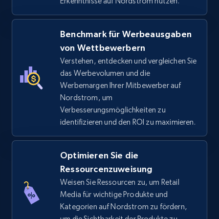
Erkenntnisse auf Nordstrom nutzen.
Benchmark für Werbeausgaben
TikTok Shop - category
von Wettbewerbern
URL, Title, Available, Description, Currency, Initial
Verstehen, entdecken und vergleichen Sie
price, Final price, Discount percent, and more.
das Werbevolumen und die
Werbemargen Ihrer Mitbewerber auf
5.4K+
668+
Jetzt anfangen
Nordstrom, um
Verbesserungsmöglichkeiten zu
identifizieren und den ROI zu maximieren.
TikTok Shop - Collect TikTok shop products
by keywords search
Optimieren Sie die
Ressourcenzuweisung
URL, Title, Available, Description, Currency, Initial
price, Final price, Discount percent, and more.
Weisen Sie Ressourcen zu, um Retail
Media für wichtige Produkte und
Kategorien auf Nordstrom zu fördern,
5.4K+
668+
Jetzt anfangen
um die Sichtbarkeit der Produkte zu