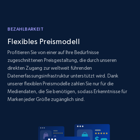
Title, Seller name, Brand, Description, Initial
price, Currency, Availability, Reviews count, and
more.
BEZAHLBARKEIT
2.1K+
375+
Jetzt anfangen
Flexibles Preismodell
Profitieren Sie von einer auf Ihre Bedürfnisse
zugeschnittenen Preisgestaltung, die durch unseren
direkten Zugang zur weltweit führenden
Amazon products global dataset - Collects
Datenerfassungsinfrastruktur unterstützt wird. Dank
products by specific category URL
unserer flexiblen Preismodelle zahlen Sie nur für die
Title, Seller name, Brand, Description, Initial
Mediendaten, die Sie benötigen, sodass Erkenntnisse für
price, Currency, Availability, Reviews count, and
Marken jeder Größe zugänglich sind.
more.
2.1K+
375+
Jetzt anfangen