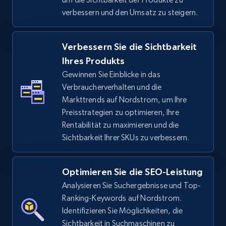
verbessern und den Umsatz zu steigern.
TikTok Shop - discover records by shop url
Verbessern Sie die Sichtbarkeit
URL, Title, Available, Description, Currency, Initial
Ihres Produkts
price, Final price, Discount percent, and more.
Gewinnen Sie Einblicke in das
Verbraucherverhalten und die
5.4K+
668+
Jetzt anfangen
Markttrends auf Nordstrom, um Ihre
Preisstrategien zu optimieren, Ihre
Rentabilität zu maximieren und die
Sichtbarkeit Ihrer SKUs zu verbessern.
Amazon sellers info
Seller id, URL, Seller name, Description, Detailed
info, Stars, Feedbacks, Return policy, and more.
Optimieren Sie die SEO-Leistung
Analysieren Sie Suchergebnisse und Top-
2.5K+
378+
Jetzt anfangen
Ranking-Keywords auf Nordstrom.
Identifizieren Sie Möglichkeiten, die
Sichtbarkeit in Suchmaschinen zu