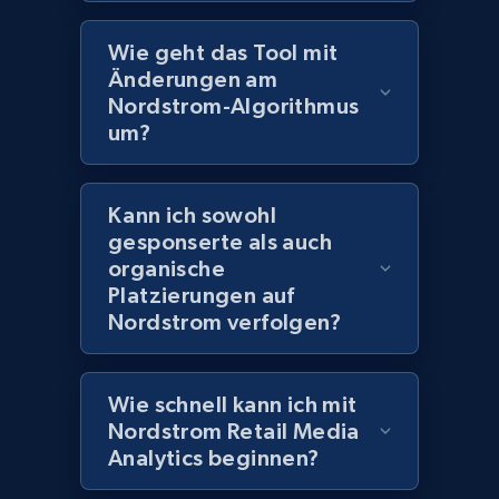
URL, Title, Rating, Reviews, Initial price, Final
price, Currency, Stock, and more.
Wie geht das Tool mit
Änderungen am
Nordstrom-Algorithmus
991+
165+
Jetzt anfangen
um?
Kann ich sowohl
Lazada - Products - Discover products by
gesponserte als auch
category URL or brand URL
organische
URL, Title, Rating, Reviews, Initial price, Final
Platzierungen auf
price, Currency, Stock, and more.
Nordstrom verfolgen?
991+
165+
Jetzt anfangen
Wie schnell kann ich mit
Nordstrom Retail Media
Analytics beginnen?
Lazada - Products - Discover products by
seller URL