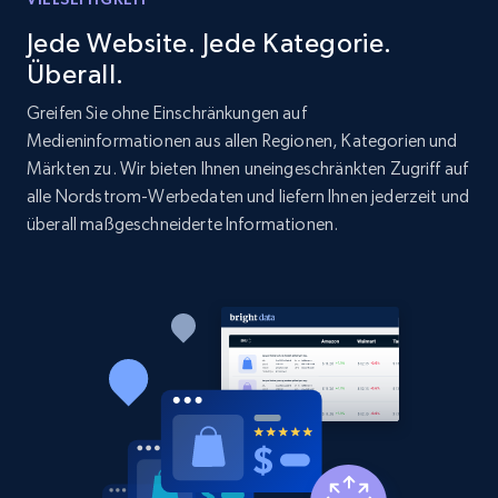
Jede Website. Jede Kategorie.
2.1K+
375+
Jetzt anfangen
Überall.
Greifen Sie ohne Einschränkungen auf
Medieninformationen aus allen Regionen, Kategorien und
Etsy
Märkten zu. Wir bieten Ihnen uneingeschränkten Zugriff auf
URL, Product id, Listing inventory id, Title, Rating,
alle Nordstrom-Werbedaten und liefern Ihnen jederzeit und
Reviews count shop, Reviews count item, Initial
überall maßgeschneiderte Informationen.
price, and more.
1.9K+
323+
Jetzt anfangen
Etsy - Collect data on products using
specified keywords
URL, Product id, Listing inventory id, Title, Rating,
Reviews count shop, Reviews count item, Initial