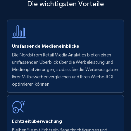
Die wichtigsten Vorteile
Title, Seller name, Brand, Description, Initial
price, Currency, Availability, Reviews count, and
more.
35.3K+
5.7K+
Jetzt anfangen
Umfassende Medieneinblicke
Die Nordstrom Retail Media Analytics bieten einen
Amazon products - find products by using
umfassenden Überblick über die Werbeleistung und
upc numbers
Medienplatzierungen, sodass Sie die Werbeausgaben
Ihrer Mitbewerber vergleichen und Ihren Werbe-ROI
Title, Seller name, Brand, Description, Initial
optimieren können.
price, Currency, Availability, Reviews count, and
more.
35.3K+
5.7K+
Jetzt anfangen
Echtzeitüberwachung
Bleiben Sie mit Echtzeit-Benachrichtigungen und