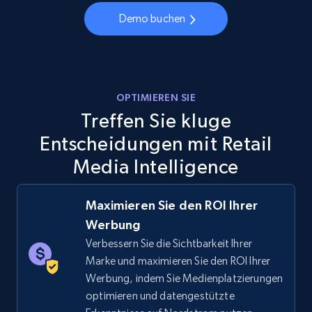
Demo buchen
Walmart - products - Discover products by
using sku numbers
URL, Final price, Sku, Currency, Gtin,
OPTIMIEREN SIE
Specifications, Image urls, Top reviews, and
Treffen Sie kluge
more.
Entscheidungen mit Retail
5.6K+
875+
Jetzt anfangen
Media Intelligence
Maximieren Sie den ROI Ihrer
Werbung
TikTok Shop
Verbessern Sie die Sichtbarkeit Ihrer
URL, Title, Available, Description, Currency, Initial
Marke und maximieren Sie den ROI Ihrer
price, Final price, Discount percent, and more.
Werbung, indem Sie Medienplatzierungen
optimieren und datengestützte
5.4K+
668+
Jetzt anfangen