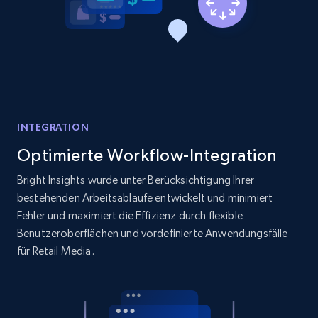
price, and more.
1.9K+
323+
Jetzt anfangen
Etsy - Collects data from shop's URL
INTEGRATION
URL, Product id, Listing inventory id, Title, Rating,
Optimierte Workflow-Integration
Reviews count shop, Reviews count item, Initial
price, and more.
Bright Insights wurde unter Berücksichtigung Ihrer
bestehenden Arbeitsabläufe entwickelt und minimiert
1.9K+
323+
Jetzt anfangen
Fehler und maximiert die Effizienz durch flexible
Benutzeroberflächen und vordefinierte Anwendungsfälle
für Retail Media.
Amazon products search
Asin, URL, Name, Sponsored, Initial price, Final
price, Currency, Sold, and more.