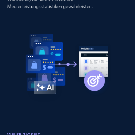
Medienleistungsstatistiken gewährleisten.
Amazon products global dataset - Collect
Amazon products by seller URL
Title, Seller name, Brand, Description, Initial
price, Currency, Availability, Reviews count, and
more.
2.1K+
375+
Jetzt anfangen
Amazon products global dataset - Collect
products from Brands URLs
Title, Seller name, Brand, Description, Initial
price, Currency, Availability, Reviews count, and
more.
VIELSEITIGKEIT