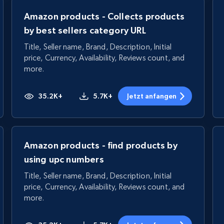
Amazon products - Collects products
by best sellers category URL
Title, Seller name, Brand, Description, Initial
price, Currency, Availability, Reviews count, and
more.
35.2K+
5.7K+
Jetzt anfangen
Amazon products - find products by
using upc numbers
Title, Seller name, Brand, Description, Initial
price, Currency, Availability, Reviews count, and
more.