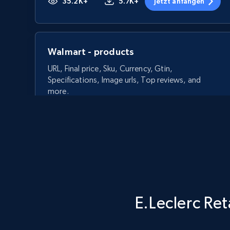
35.2K+
5.7K+
Jetzt anfangen
Walmart - products
URL, Final price, Sku, Currency, Gtin,
Specifications, Image urls, Top reviews, and
more.
5.6K+
875+
Jetzt anfangen
Walmart - products - Discover
E.Leclerc Ret
products by using sku numbers
URL, Final price, Sku, Currency, Gtin,