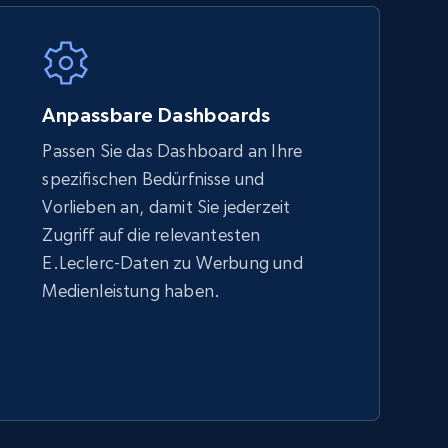
5.4K+
667+
Jetzt anfangen
Anpassbare Dashboards
Passen Sie das Dashboard an Ihre
spezifischen Bedürfnisse und
Amazon sellers info
Vorlieben an, damit Sie jederzeit
Seller id, URL, Seller name, Description, Detailed
Zugriff auf die relevantesten
info, Stars, Feedbacks, Return policy, and more.
E.Leclerc-Daten zu Werbung und
Medienleistung haben.
2.5K+
378+
Jetzt anfangen
eBay - Collect products from shops on