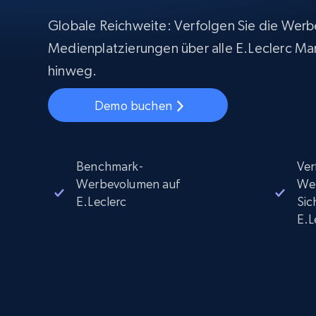
Beginnt bei
$5
$2.5/G
50% OFF
Globale Reichweite: Verfolgen Sie die Werb
Beginnt bei
ISP proxys
Medienplatzierungen über alle E.Leclerc Ma
PROXY-INFRASTRUKTUR
$1.3/IP
hinweg.
Residential proxys
50% OFF
400M+ globale IPs von echten Peer-
Demo buchen
Geräten
Datacenter proxys
Schnelle, zuverlässige Proxys für
effiziente Datenextraktion
Benchmark-
Ver
Werbevolumen auf
We
E.Leclerc
Sic
E.L