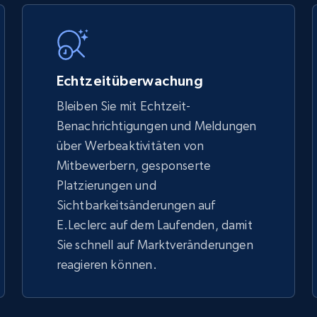
5.4K+
667+
Jetzt anfangen
Echtzeitüberwachung
Bleiben Sie mit Echtzeit-
Benachrichtigungen und Meldungen
TikTok Shop - discover records by shop
über Werbeaktivitäten von
url
Mitbewerbern, gesponserte
URL, Title, Available, Description, Currency, Initial
Platzierungen und
price, Final price, Discount percent, and more.
Sichtbarkeitsänderungen auf
E.Leclerc auf dem Laufenden, damit
5.4K+
667+
Jetzt anfangen
Sie schnell auf Marktveränderungen
reagieren können.
eBay - Gather data on products using