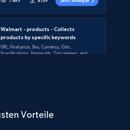
7.4K+
870+
Jetzt anfangen
Walmart - products - Collects
products by specific keywords
URL, Final price, Sku, Currency, Gtin,
Specifications, Image urls, Top reviews, and
more.
5.6K+
875+
Jetzt anfangen
TikTok Shop - category
gsten Vorteile
URL, Title, Available, Description, Currency, Initial
price, Final price, Discount percent, and more.