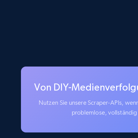
Von DIY-Medienverfolgun
Nutzen Sie unsere Scraper-APIs, wenn 
problemlose, vollständig