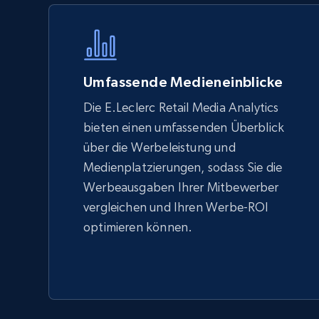
Specifications, Image urls, Top reviews, and
more.
5.6K+
875+
Jetzt anfangen
Umfassende Medieneinblicke
Die E.Leclerc Retail Media Analytics
bieten einen umfassenden Überblick
TikTok Shop - Collect TikTok shop
über die Werbeleistung und
products by keywords search
Medienplatzierungen, sodass Sie die
URL, Title, Available, Description, Currency, Initial
Werbeausgaben Ihrer Mitbewerber
price, Final price, Discount percent, and more.
vergleichen und Ihren Werbe-ROI
optimieren können.
5.4K+
667+
Jetzt anfangen
eBay