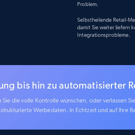
Problem.
Selbstheilende Retail-Me
damit Sie weiter liefern
Integrationsprobleme.
g bis hin zu automatisierter R
Sie die volle Kontrolle wünschen, oder verlassen Si
 strukturierte Werbedaten. In Echtzeit und auf Ihre B