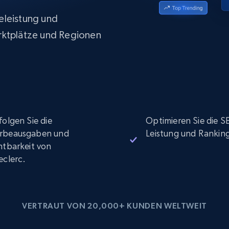
Datacenter proxys
collected
$0.9/IP
B
eleistung und
rktplätze und Regionen
ISP proxys
Über 700.000 vollständig konforme
statische Privatanwender-Proxys
folgen Sie die
Optimieren Sie die S
rbeausgaben und
Leistung und Rankin
htbarkeit von
eclerc.
VERTRAUT VON 20,000+ KUNDEN WELTWEIT