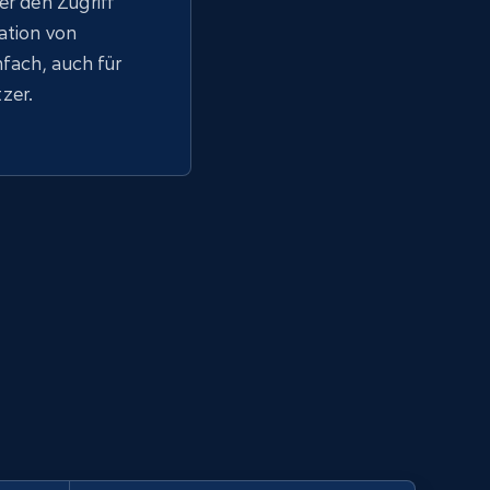
er den Zugriff
tation von
fach, auch für
zer.