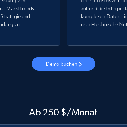
 Leistung von
der Zoro Preisverfolg
nd Markttrends
auf und die Interpre
 Strategie und
komplexen Daten ein
indung zu
nicht-technische Nut
Demo buchen
Ab 250 $/Monat