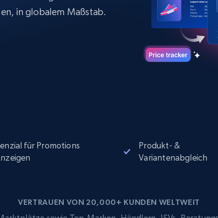
Datacenter proxys
collected
$0.9/IP
B
en, in globalem Maßstab.
ISP proxys
Über 700.000 vollständig konforme
statische Privatanwender-Proxys
enzial für Promotions
Produkt- &
nzeigen
Variantenabgleich
VERTRAUEN VON 20,000+ KUNDEN WELTWEIT
rktplätze sowie Top-Marken, Händlern, ISVs, Beratung