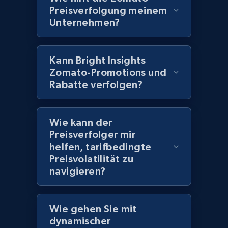
Preisverfolgung meinem
Home Depot US - Discover products by
Unternehmen?
specified UPC
URL, Domain, Country code, Model number,
Kann Bright Insights
Sku, Product id, Product name, Manufacturer,
Zomato-Promotions und
and more.
Rabatte verfolgen?
2.1K+
355+
Jetzt anfangen
Wie kann der
Preisverfolger mir
helfen, tarifbedingte
Home Depot US - Discovery products by
Preisvolatilität zu
specific category URL
navigieren?
URL, Domain, Country code, Model number,
Sku, Product id, Product name, Manufacturer,
and more.
Wie gehen Sie mit
dynamischer