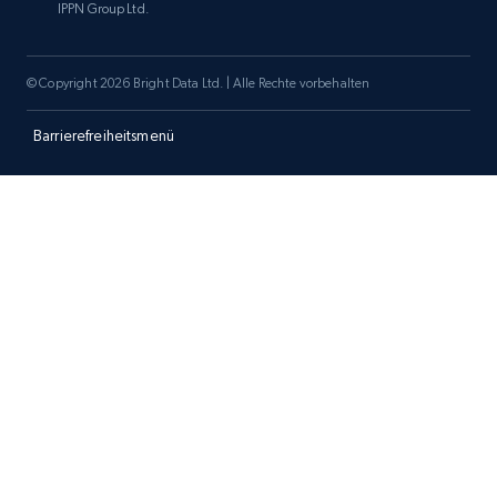
IPPN Group Ltd.
Amazon products search
© Copyright 2026 Bright Data Ltd. | Alle Rechte vorbehalten
Asin, URL, Name, Sponsored, Initial price, Final
price, Currency, Sold, and more.
Barrierefreiheitsmenü
1.6K+
181+
Jetzt anfangen
Target
URL, Product id, Title, Product description,
Rating, Reviews count, Initial price, Discount,
and more.
1.3K+
175+
Jetzt anfangen