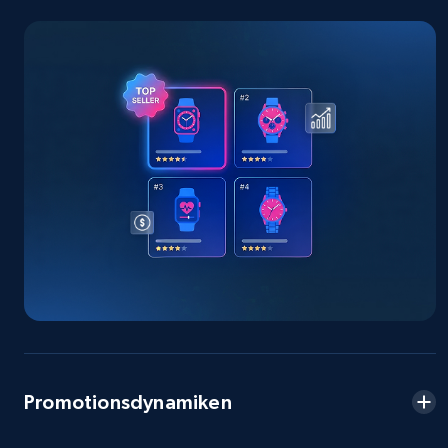
2.5K+
378+
Jetzt anfangen
eBay
URL, Product id, Title, Seller name, Seller rating,
Seller reviews, Breadcrumbs, Root category, and
more.
2.5K+
359+
Jetzt anfangen
eBay - Gather data on products using
specified keywords
Promotionsdynamiken
URL, Product id, Title, Seller name, Seller rating,
Seller reviews, Breadcrumbs, Root category, and