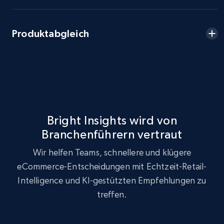
more.
Produktabgleich
2.5K+
359+
Jetzt anfangen
eBay - Collect products from shops on eBay
URL, Product id, Title, Seller name, Seller rating,
Seller reviews, Breadcrumbs, Root category, and
Bright Insights wird von
more.
Branchenführern vertraut
2.5K+
359+
Jetzt anfangen
Wir helfen Teams, schnellere und klügere
eCommerce-Entscheidungen mit Echtzeit-Retail-
Intelligence und KI-gestützten Empfehlungen zu
treffen.
eBay - Collect records by category
URL, Product id, Title, Seller name, Seller rating,