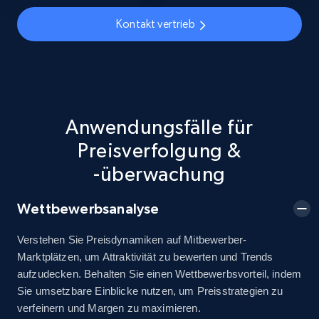
URL, Title, Available, Description, Currency, Initial
price, Final price, Discount percent, and more.
Kontakt vertrieb
5.4K+
668+
Jetzt anfangen
Anwendungsfälle für
TikTok Shop - discover records by shop url
Preisverfolgung &
URL, Title, Available, Description, Currency, Initial
price, Final price, Discount percent, and more.
-überwachung
5.4K+
668+
Jetzt anfangen
Wettbewerbsanalyse
Verstehen Sie Preisdynamiken auf Mitbewerber-
Marktplätzen, um Attraktivität zu bewerten und Trends
Amazon sellers info
aufzudecken. Behalten Sie einen Wettbewerbsvorteil, indem
Sie umsetzbare Einblicke nutzen, um Preisstrategien zu
Seller id, URL, Seller name, Description, Detailed
verfeinern und Margen zu maximieren.
info, Stars, Feedbacks, Return policy, and more.