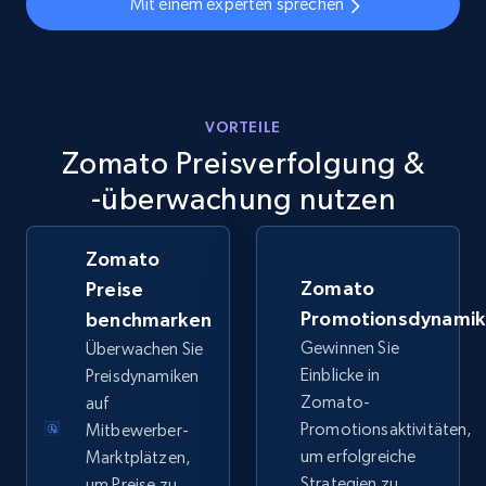
Mit einem experten sprechen
Specifications, Image urls, Top reviews, and
more.
5.6K+
876+
Jetzt anfangen
VORTEILE
Zomato Preisverfolgung &
-überwachung nutzen
Walmart - products - Discover products by
using sku numbers
URL, Final price, Sku, Currency, Gtin,
Zomato
Specifications, Image urls, Top reviews, and
Zomato
Preise
more.
Promotionsdynami
benchmarken
Gewinnen Sie
Überwachen Sie
5.6K+
876+
Jetzt anfangen
Einblicke in
Preisdynamiken
Zomato-
auf
Promotionsaktivitäten,
Mitbewerber-
um erfolgreiche
Marktplätzen,
TikTok Shop
Strategien zu
um Preise zu