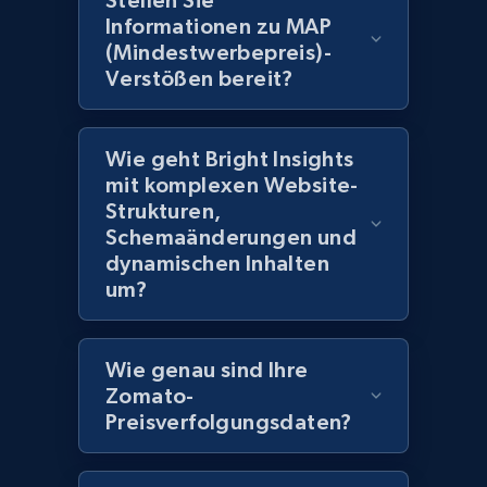
Stellen Sie
Informationen zu MAP
2.1K+
375+
Jetzt anfangen
(Mindestwerbepreis)-
Verstößen bereit?
Amazon products global dataset -
Wie geht Bright Insights
Collecting products by keyword search
mit komplexen Website-
Title, Seller name, Brand, Description, Initial
Strukturen,
price, Currency, Availability, Reviews count, and
Schemaänderungen und
more.
dynamischen Inhalten
um?
2.1K+
375+
Jetzt anfangen
Wie genau sind Ihre
Zomato-
Amazon products global dataset - Collects
Preisverfolgungsdaten?
products by best sellers category URL
Title, Seller name, Brand, Description, Initial