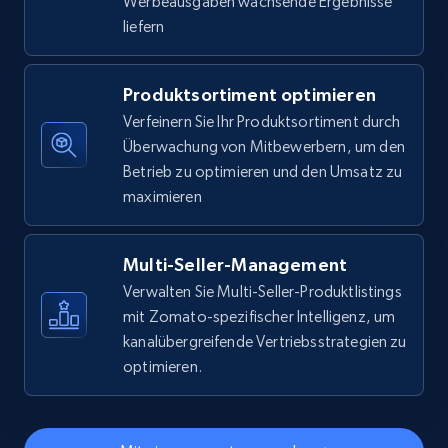
Werbeausgaben wachsende Ergebnisse
liefern
5.6K+
876+
Jetzt anfangen
Produktsortiment optimieren
Verfeinern Sie Ihr Produktsortiment durch
Walmart - products - Find new products by
Überwachung von Mitbewerbern, um den
using specific category URL
Betrieb zu optimieren und den Umsatz zu
URL, Final price, Sku, Currency, Gtin,
maximieren
Specifications, Image urls, Top reviews, and
more.
Multi-Seller-Management
5.6K+
876+
Jetzt anfangen
Verwalten Sie Multi-Seller-Produktlistings
mit Zomato-spezifischer Intelligenz, um
kanalübergreifende Vertriebsstrategien zu
optimieren.
Walmart - products - Collects products by
specific keywords
URL, Final price, Sku, Currency, Gtin,