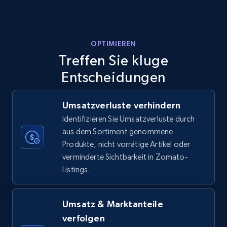
Amazon products - Collects products by
OPTIMIEREN
specific keywords
Treffen Sie kluge
Title, Seller name, Brand, Description, Initial
price, Currency, Availability, Reviews count, and
Entscheidungen
more.
Umsatzverluste verhindern
35.3K+
5.7K+
Jetzt anfangen
Identifizieren Sie Umsatzverluste durch
aus dem Sortiment genommene
Produkte, nicht vorrätige Artikel oder
verminderte Sichtbarkeit in Zomato-
Amazon products - find products by using
Listings.
upc numbers
Title, Seller name, Brand, Description, Initial
price, Currency, Availability, Reviews count, and
Umsatz & Marktanteile
more.
verfolgen