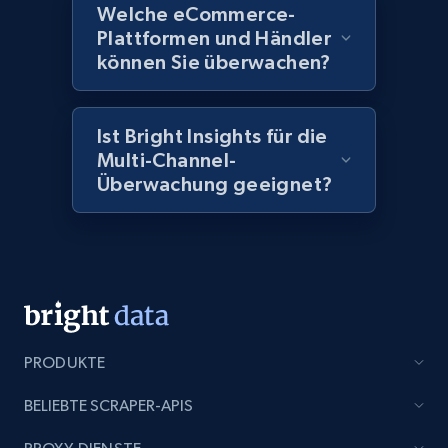
price, Currency, Availability, Reviews count, and
Welche eCommerce-
more.
Plattformen und Händler
können Sie überwachen?
2.1K+
375+
Jetzt anfangen
Ist Bright Insights für die
Multi-Channel-
Überwachung geeignet?
Amazon products global dataset - Collect
Amazon products by seller URL
Title, Seller name, Brand, Description, Initial
price, Currency, Availability, Reviews count, and
more.
2.1K+
375+
Jetzt anfangen
PRODUKTE
BELIEBTE SCRAPER-APIS
Amazon products global dataset - Collect