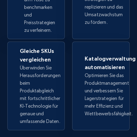
URL, Title, Available, Description, Currency, Initial
replizieren und das
benchmarken
price, Final price, Discount percent, and more.
Umsatzwachstum
und
zu fördern.
Preisstrategien
5.4K+
668+
Jetzt anfangen
zu verfeinern.
Gleiche SKUs
TikTok Shop - category
Katalogverwaltung
vergleichen
automatisieren
URL, Title, Available, Description, Currency, Initial
Überwinden Sie
price, Final price, Discount percent, and more.
Herausforderungen
Optimieren Sie das
beim
Produktmanagement
Produktabgleich
und verbessern Sie
5.4K+
668+
Jetzt anfangen
mit fortschrittlicher
Lagerstrategien für
KI-Technologie für
mehr Effizienz und
genaue und
Wettbewerbsfähigkeit.
TikTok Shop - Collect TikTok shop products
umfassende Daten.
by keywords search