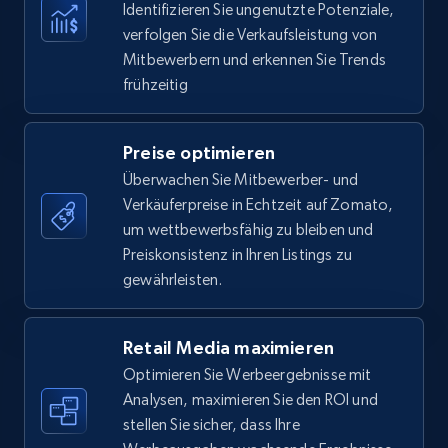
Identifizieren Sie ungenutzte Potenziale,
35.3K+
5.7K+
Jetzt anfangen
verfolgen Sie die Verkaufsleistung von
Mitbewerbern und erkennen Sie Trends
frühzeitig
Amazon Reviews
URL, Product name, Product rating, Product
Preise optimieren
rating object, Product rating max, Rating,
Überwachen Sie Mitbewerber- und
Author name, Asin, and more.
Verkäuferpreise in Echtzeit auf Zomato,
um wettbewerbsfähig zu bleiben und
7.4K+
871+
Jetzt anfangen
Preiskonsistenz in Ihren Listings zu
gewährleisten.
Walmart - products
Retail Media maximieren
Optimieren Sie Werbeergebnisse mit
URL, Final price, Sku, Currency, Gtin,
Specifications, Image urls, Top reviews, and
Analysen, maximieren Sie den ROI und
more.
stellen Sie sicher, dass Ihre