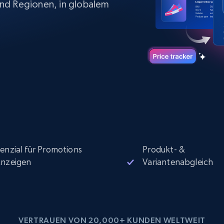
nd Regionen, in globalem
Datacenter proxys
collected
$0.9/IP
B
ISP proxys
Über 700.000 vollständig konforme
statische Privatanwender-Proxys
enzial für Promotions
Produkt- &
nzeigen
Variantenabgleich
VERTRAUEN VON 20,000+ KUNDEN WELTWEIT