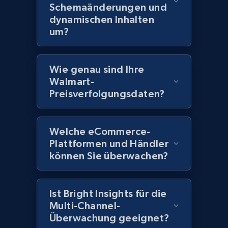
price, Currency, Availability, Reviews count, and
Schemaänderungen und
more.
dynamischen Inhalten
um?
2.1K+
375+
Jetzt anfangen
Wie genau sind Ihre
Walmart-
Preisverfolgungsdaten?
Amazon products global dataset - Collect
Amazon products by seller URL
Title, Seller name, Brand, Description, Initial
Welche eCommerce-
price, Currency, Availability, Reviews count, and
Plattformen und Händler
more.
können Sie überwachen?
2.1K+
375+
Jetzt anfangen
Ist Bright Insights für die
Multi-Channel-
Überwachung geeignet?
Amazon products global dataset - Collect