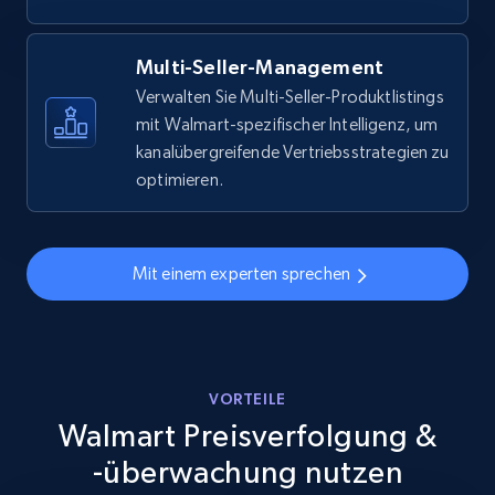
Specifications, Image urls, Top reviews, and
more.
Multi-Seller-Management
5.6K+
876+
Jetzt anfangen
Verwalten Sie Multi-Seller-Produktlistings
mit Walmart-spezifischer Intelligenz, um
kanalübergreifende Vertriebsstrategien zu
optimieren.
Walmart - products - Discover products by
using sku numbers
URL, Final price, Sku, Currency, Gtin,
Mit einem experten sprechen
Specifications, Image urls, Top reviews, and
more.
5.6K+
876+
Jetzt anfangen
VORTEILE
Walmart Preisverfolgung &
-überwachung nutzen
TikTok Shop