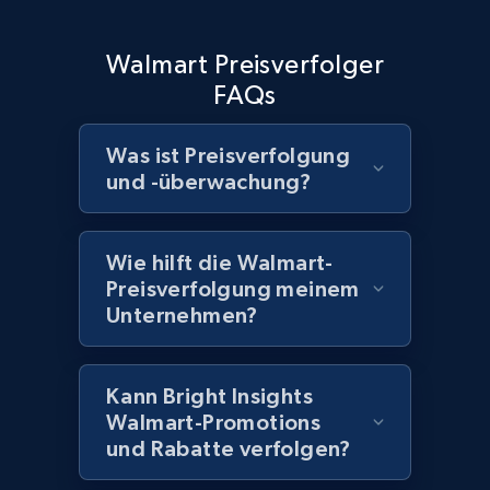
Home Depot US - Discover products by
Walmart Preisverfolger
specified UPC
FAQs
URL, Domain, Country code, Model number,
Sku, Product id, Product name, Manufacturer,
Was ist Preisverfolgung
and more.
und -überwachung?
2.1K+
355+
Jetzt anfangen
Wie hilft die Walmart-
Preisverfolgung meinem
Unternehmen?
Home Depot US - Discovery products by
specific category URL
URL, Domain, Country code, Model number,
Kann Bright Insights
Sku, Product id, Product name, Manufacturer,
Walmart-Promotions
and more.
und Rabatte verfolgen?