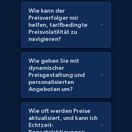
2.1K+
355+
Jetzt anfangen
Wie kann der
Preisverfolger mir
helfen, tarifbedingte
Amazon products global dataset
Preisvolatilität zu
Title, Seller name, Brand, Description, Initial
navigieren?
price, Currency, Availability, Reviews count, and
more.
Wie gehen Sie mit
dynamischer
2.1K+
375+
Jetzt anfangen
Preisgestaltung und
personalisierten
Angeboten um?
Amazon products global dataset - Collects
products by specific category URL
Wie oft werden Preise
Title, Seller name, Brand, Description, Initial
aktualisiert, und kann ich
price, Currency, Availability, Reviews count, and
Echtzeit-
more.