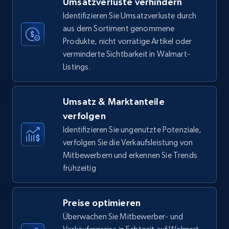
Umsatzverluste verhindern
35.3K+
5.7K+
Jetzt anfangen
Identifizieren Sie Umsatzverluste durch
aus dem Sortiment genommene
Produkte, nicht vorrätige Artikel oder
verminderte Sichtbarkeit in Walmart-
Amazon Reviews
Listings.
URL, Product name, Product rating, Product
rating object, Product rating max, Rating,
Author name, Asin, and more.
Umsatz & Marktanteile
verfolgen
7.4K+
871+
Jetzt anfangen
Identifizieren Sie ungenutzte Potenziale,
verfolgen Sie die Verkaufsleistung von
Mitbewerbern und erkennen Sie Trends
frühzeitig
Walmart - products
URL, Final price, Sku, Currency, Gtin,
Preise optimieren
Specifications, Image urls, Top reviews, and
more.
Überwachen Sie Mitbewerber- und