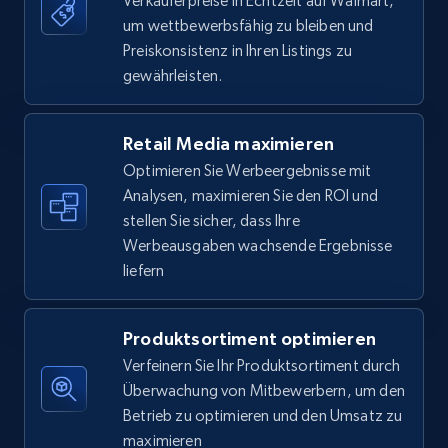
Verkäuferpreise in Echtzeit auf Walmart,
um wettbewerbsfähig zu bleiben und
5.6K+
876+
Jetzt anfangen
Preiskonsistenz in Ihren Listings zu
gewährleisten.
Walmart - products - Find new products by
Retail Media maximieren
using specific category URL
Optimieren Sie Werbeergebnisse mit
URL, Final price, Sku, Currency, Gtin,
Analysen, maximieren Sie den ROI und
Specifications, Image urls, Top reviews, and
stellen Sie sicher, dass Ihre
more.
Werbeausgaben wachsende Ergebnisse
liefern
5.6K+
876+
Jetzt anfangen
Produktsortiment optimieren
Verfeinern Sie Ihr Produktsortiment durch
Walmart - products - Collects products by
Überwachung von Mitbewerbern, um den
specific keywords
Betrieb zu optimieren und den Umsatz zu
URL, Final price, Sku, Currency, Gtin,
maximieren