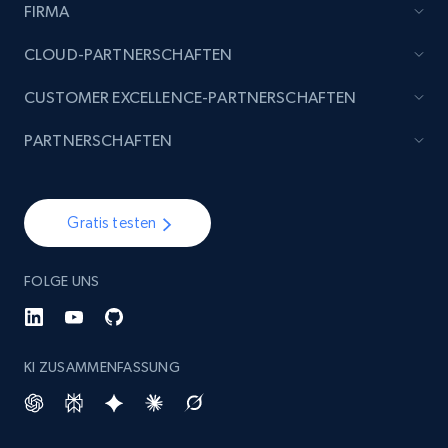
FIRMA
Etsy - Collect data on products using
specified keywords
CLOUD-PARTNERSCHAFTEN
URL, Product id, Listing inventory id, Title, Rating,
CUSTOMER EXCELLENCE-PARTNERSCHAFTEN
Reviews count shop, Reviews count item, Initial
price, and more.
PARTNERSCHAFTEN
1.9K+
323+
Jetzt anfangen
Gratis testen
Etsy - Collects data from shop's URL
FOLGE UNS
URL, Product id, Listing inventory id, Title, Rating,
Reviews count shop, Reviews count item, Initial
price, and more.
KI ZUSAMMENFASSUNG
1.9K+
323+
Jetzt anfangen