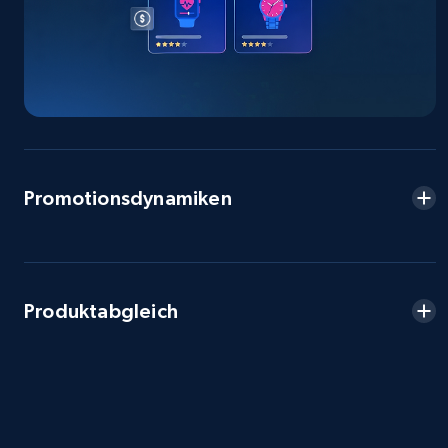
more.
2.5K+
359+
Jetzt anfangen
eBay - Collect products from shops on eBay
Promotionsdynamiken
URL, Product id, Title, Seller name, Seller rating,
Seller reviews, Breadcrumbs, Root category, and
more.
2.5K+
359+
Jetzt anfangen
Produktabgleich
eBay - Collect records by category
URL, Product id, Title, Seller name, Seller rating,