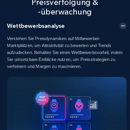
Preisverfolgung &
-überwachung
2.5K+
378+
Jetzt anfangen
Wettbewerbsanalyse
Verstehen Sie Preisdynamiken auf Mitbewerber-
eBay
Marktplätzen, um Attraktivität zu bewerten und Trends
URL, Product id, Title, Seller name, Seller rating,
aufzudecken. Behalten Sie einen Wettbewerbsvorteil, indem
Seller reviews, Breadcrumbs, Root category, and
Sie umsetzbare Einblicke nutzen, um Preisstrategien zu
more.
verfeinern und Margen zu maximieren.
2.5K+
359+
Jetzt anfangen
eBay - Gather data on products using
specified keywords
URL, Product id, Title, Seller name, Seller rating,
Seller reviews, Breadcrumbs, Root category, and