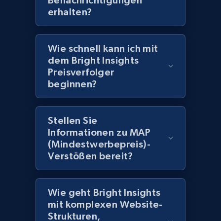
Benachrichtigungen
erhalten?
2.1K+
375+
Jetzt anfangen
Wie schnell kann ich mit
dem Bright Insights
Amazon products global dataset -
Preisverfolger
Collecting products by keyword search
beginnen?
Title, Seller name, Brand, Description, Initial
price, Currency, Availability, Reviews count, and
more.
Stellen Sie
Informationen zu MAP
2.1K+
375+
Jetzt anfangen
(Mindestwerbepreis)-
Verstößen bereit?
Amazon products global dataset - Collects
Wie geht Bright Insights
products by best sellers category URL
mit komplexen Website-
Strukturen,
Title, Seller name, Brand, Description, Initial