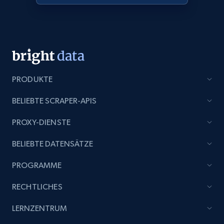
products from Brands URLs
Title, Seller name, Brand, Description, Initial
price, Currency, Availability, Reviews count, and
more.
2.1K+
375+
Jetzt anfangen
PRODUKTE
BELIEBTE SCRAPER-APIS
Etsy
PROXY-DIENSTE
URL, Product id, Listing inventory id, Title, Rating,
BELIEBTE DATENSÄTZE
Reviews count shop, Reviews count item, Initial
price, and more.
PROGRAMME
1.9K+
323+
Jetzt anfangen
RECHTLICHES
LERNZENTRUM