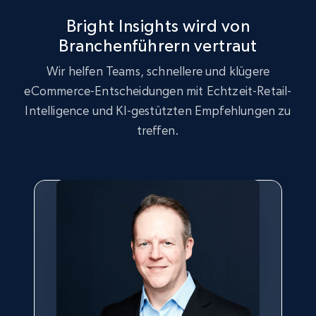
Seller reviews, Breadcrumbs, Root category, and
more.
Bright Insights wird von
Branchenführern vertraut
2.5K+
359+
Jetzt anfangen
Wir helfen Teams, schnellere und klügere
eCommerce-Entscheidungen mit Echtzeit-Retail-
Intelligence und KI-gestützten Empfehlungen zu
Google Shopping
treffen.
URL, Product id, Title, Product description,
Rating, Reviews count, Images, Variations, and
more.
2.4K+
200+
Jetzt anfangen
Google Shopping - collects products from
web using keywords