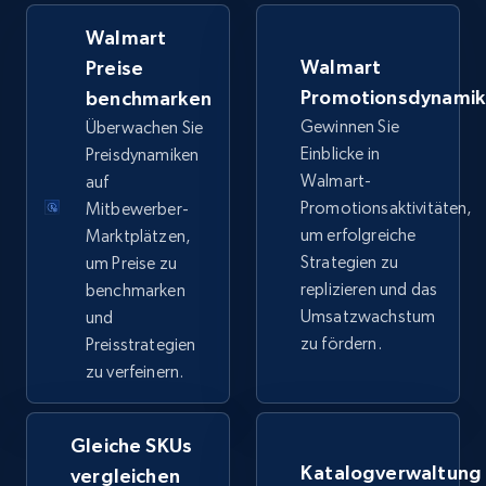
URL, Title, Available, Description, Currency, Initial
Walmart
price, Final price, Discount percent, and more.
Walmart
Preise
Promotionsdynami
benchmarken
5.4K+
668+
Jetzt anfangen
Gewinnen Sie
Überwachen Sie
Einblicke in
Preisdynamiken
Walmart-
auf
TikTok Shop - category
Promotionsaktivitäten,
Mitbewerber-
um erfolgreiche
Marktplätzen,
URL, Title, Available, Description, Currency, Initial
Strategien zu
um Preise zu
price, Final price, Discount percent, and more.
replizieren und das
benchmarken
Umsatzwachstum
und
5.4K+
668+
Jetzt anfangen
zu fördern.
Preisstrategien
zu verfeinern.
TikTok Shop - Collect TikTok shop products
Gleiche SKUs
by keywords search
Katalogverwaltung
vergleichen