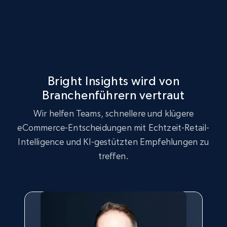
2.5K+
359+
Jetzt anfangen
eBay - Collect products from shops on eBay
Bright Insights wird von
URL, Product id, Title, Seller name, Seller rating,
Branchenführern vertraut
Seller reviews, Breadcrumbs, Root category, and
more.
Wir helfen Teams, schnellere und klügere
eCommerce-Entscheidungen mit Echtzeit-Retail-
2.5K+
359+
Jetzt anfangen
Intelligence und KI-gestützten Empfehlungen zu
treffen.
eBay - Collect records by category
URL, Product id, Title, Seller name, Seller rating,
Seller reviews, Breadcrumbs, Root category, and
more.