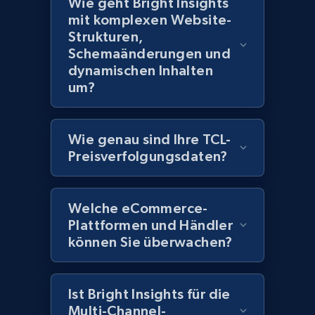
Wie geht Bright Insights
2.1K+
375+
Jetzt anfangen
mit komplexen Website-
Strukturen,
Schemaänderungen und
dynamischen Inhalten
Amazon products global dataset -
um?
Collecting products by keyword search
Title, Seller name, Brand, Description, Initial
price, Currency, Availability, Reviews count, and
Wie genau sind Ihre TCL-
more.
Preisverfolgungsdaten?
2.1K+
375+
Jetzt anfangen
Welche eCommerce-
Plattformen und Händler
können Sie überwachen?
Amazon products global dataset - Collects
products by best sellers category URL
Title, Seller name, Brand, Description, Initial
Ist Bright Insights für die
price, Currency, Availability, Reviews count, and
Multi-Channel-