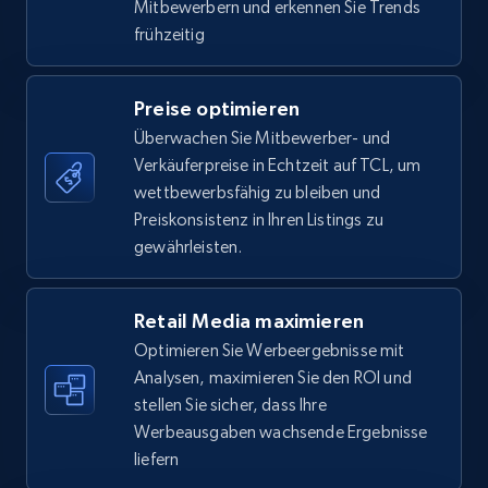
Mitbewerbern und erkennen Sie Trends
frühzeitig
Amazon Reviews
Preise optimieren
URL, Product name, Product rating, Product
Überwachen Sie Mitbewerber- und
rating object, Product rating max, Rating,
Verkäuferpreise in Echtzeit auf TCL, um
Author name, Asin, and more.
wettbewerbsfähig zu bleiben und
Preiskonsistenz in Ihren Listings zu
7.4K+
870+
Jetzt anfangen
gewährleisten.
Retail Media maximieren
Walmart - products
Optimieren Sie Werbeergebnisse mit
Analysen, maximieren Sie den ROI und
URL, Final price, Sku, Currency, Gtin,
Specifications, Image urls, Top reviews, and
stellen Sie sicher, dass Ihre
more.
Werbeausgaben wachsende Ergebnisse
liefern