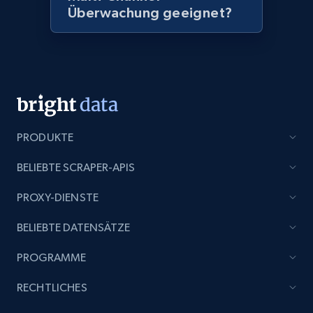
more.
Überwachung geeignet?
2.1K+
375+
Jetzt anfangen
Amazon products global dataset - Collect
Amazon products by seller URL
PRODUKTE
Title, Seller name, Brand, Description, Initial
price, Currency, Availability, Reviews count, and
BELIEBTE SCRAPER-APIS
more.
PROXY-DIENSTE
2.1K+
375+
Jetzt anfangen
BELIEBTE DATENSÄTZE
PROGRAMME
Amazon products global dataset - Collect
RECHTLICHES
products from Brands URLs