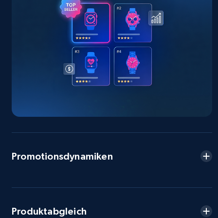
2.5K+
378+
Jetzt anfangen
eBay
URL, Product id, Title, Seller name, Seller rating,
Seller reviews, Breadcrumbs, Root category, and
more.
2.5K+
359+
Jetzt anfangen
Promotionsdynamiken
eBay - Gather data on products using
specified keywords
URL, Product id, Title, Seller name, Seller rating,
Seller reviews, Breadcrumbs, Root category, and
Produktabgleich
more.