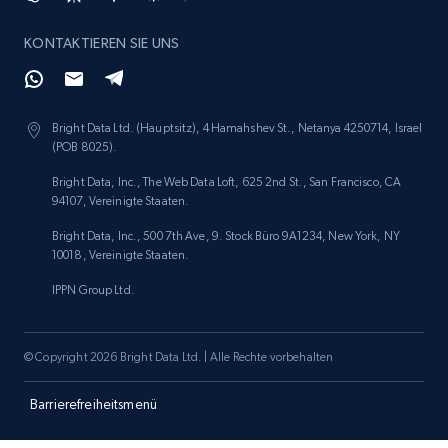
specified keywords
KONTAKTIEREN SIE UNS
URL, Product id, Listing inventory id, Title, Rating,
Reviews count shop, Reviews count item, Initial
price, and more.
Bright Data Ltd. (Hauptsitz), 4 Hamahshev St., Netanya 4250714, Israel
1.9K+
323+
Jetzt anfangen
(POB 8025).
Bright Data, Inc., The Web Data Loft, 625 2nd St., San Francisco, CA
94107, Vereinigte Staaten.
Bright Data, Inc., 500 7th Ave, 9. Stock Büro 9A1234, New York, NY
Etsy - Collects data from shop's URL
10018, Vereinigte Staaten.
URL, Product id, Listing inventory id, Title, Rating,
IPPN Group Ltd.
Reviews count shop, Reviews count item, Initial
price, and more.
© Copyright 2026 Bright Data Ltd. | Alle Rechte vorbehalten
1.9K+
323+
Jetzt anfangen
Barrierefreiheitsmenü