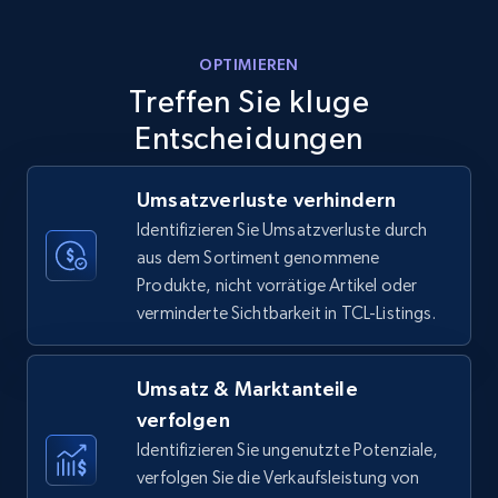
Amazon products - Collects products by
OPTIMIEREN
specific keywords
Treffen Sie kluge
Title, Seller name, Brand, Description, Initial
price, Currency, Availability, Reviews count, and
Entscheidungen
more.
Umsatzverluste verhindern
35.3K+
5.7K+
Jetzt anfangen
Identifizieren Sie Umsatzverluste durch
aus dem Sortiment genommene
Produkte, nicht vorrätige Artikel oder
verminderte Sichtbarkeit in TCL-Listings.
Amazon products - find products by using
upc numbers
Title, Seller name, Brand, Description, Initial
Umsatz & Marktanteile
price, Currency, Availability, Reviews count, and
verfolgen
more.
Identifizieren Sie ungenutzte Potenziale,
verfolgen Sie die Verkaufsleistung von
35.3K+
5.7K+
Jetzt anfangen