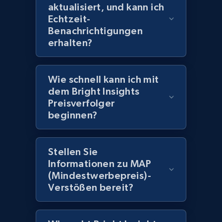
aktualisiert, und kann ich
Echtzeit-
Benachrichtigungen
Amazon products global dataset
erhalten?
Title, Seller name, Brand, Description, Initial
price, Currency, Availability, Reviews count, and
more.
Wie schnell kann ich mit
dem Bright Insights
2.1K+
375+
Jetzt anfangen
Preisverfolger
beginnen?
Amazon products global dataset - Collects
Stellen Sie
products by specific category URL
Informationen zu MAP
(Mindestwerbepreis)-
Title, Seller name, Brand, Description, Initial
price, Currency, Availability, Reviews count, and
Verstößen bereit?
more.