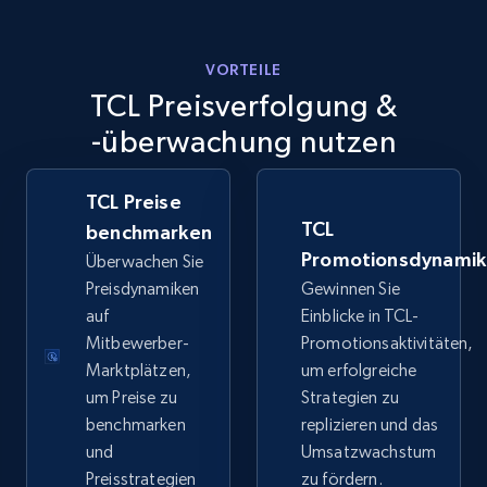
more.
5.6K+
875+
Jetzt anfangen
VORTEILE
TCL Preisverfolgung &
-überwachung nutzen
Walmart - products - Discover products by
using sku numbers
TCL Preise
URL, Final price, Sku, Currency, Gtin,
TCL
benchmarken
Specifications, Image urls, Top reviews, and
Promotionsdynami
Überwachen Sie
more.
Preisdynamiken
Gewinnen Sie
auf
Einblicke in TCL-
5.6K+
875+
Jetzt anfangen
Mitbewerber-
Promotionsaktivitäten,
Marktplätzen,
um erfolgreiche
um Preise zu
Strategien zu
benchmarken
replizieren und das
TikTok Shop
und
Umsatzwachstum
URL, Title, Available, Description, Currency, Initial
Preisstrategien
zu fördern.