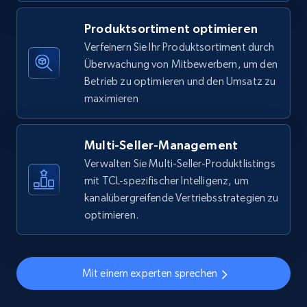
5.6K+
875+
Jetzt anfangen
Produktsortiment optimieren
Verfeinern Sie Ihr Produktsortiment durch
Überwachung von Mitbewerbern, um den
Walmart - products - Find new products by
Betrieb zu optimieren und den Umsatz zu
using specific category URL
maximieren
URL, Final price, Sku, Currency, Gtin,
Specifications, Image urls, Top reviews, and
more.
Multi-Seller-Management
Verwalten Sie Multi-Seller-Produktlistings
5.6K+
875+
Jetzt anfangen
mit TCL-spezifischer Intelligenz, um
kanalübergreifende Vertriebsstrategien zu
optimieren.
Walmart - products - Collects products by
specific keywords
Mit einem experten sprechen
URL, Final price, Sku, Currency, Gtin,
Specifications, Image urls, Top reviews, and