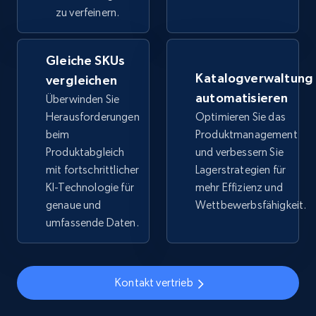
price, Final price, Discount percent, and more.
zu verfeinern.
5.4K+
668+
Jetzt anfangen
Gleiche SKUs
Katalogverwaltung
vergleichen
automatisieren
Überwinden Sie
TikTok Shop - category
Herausforderungen
Optimieren Sie das
beim
Produktmanagement
URL, Title, Available, Description, Currency, Initial
price, Final price, Discount percent, and more.
Produktabgleich
und verbessern Sie
mit fortschrittlicher
Lagerstrategien für
KI-Technologie für
mehr Effizienz und
5.4K+
668+
Jetzt anfangen
genaue und
Wettbewerbsfähigkeit.
umfassende Daten.
TikTok Shop - Collect TikTok shop products
by keywords search
Kontakt vertrieb
URL, Title, Available, Description, Currency, Initial
price, Final price, Discount percent, and more.