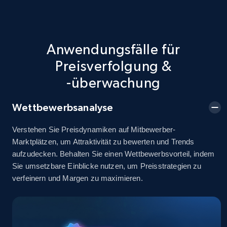
5.4K+
668+
Jetzt anfangen
Anwendungsfälle für
Preisverfolgung &
TikTok Shop - discover records by shop url
-überwachung
URL, Title, Available, Description, Currency, Initial
price, Final price, Discount percent, and more.
Wettbewerbsanalyse
Verstehen Sie Preisdynamiken auf Mitbewerber-
5.4K+
668+
Jetzt anfangen
Marktplätzen, um Attraktivität zu bewerten und Trends
aufzudecken. Behalten Sie einen Wettbewerbsvorteil, indem
Sie umsetzbare Einblicke nutzen, um Preisstrategien zu
verfeinern und Margen zu maximieren.
Amazon sellers info
Seller id, URL, Seller name, Description, Detailed
info, Stars, Feedbacks, Return policy, and more.