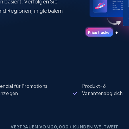
 basiert. Verfolgen Sie
Datacenter proxys
collected
$0.9/IP
B
nd Regionen, in globalem
ISP proxys
Über 700.000 vollständig konforme
statische Privatanwender-Proxys
enzial für Promotions
Produkt- &
nzeigen
Variantenabgleich
VERTRAUEN VON 20,000+ KUNDEN WELTWEIT