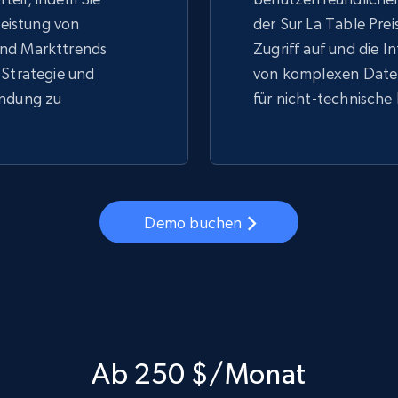
 Leistung von
der Sur La Table Prei
nd Markttrends
Zugriff auf und die I
 Strategie und
von komplexen Daten
indung zu
für nicht-technische
Demo buchen
Ab 250 $/Monat