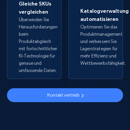
Gleiche SKUs
URL, Title, Available, Description, Currency, Initial
Katalogverwaltung
vergleichen
price, Final price, Discount percent, and more.
automatisieren
Überwinden Sie
Herausforderungen
Optimieren Sie das
5.4K+
668+
Jetzt anfangen
beim
Produktmanagement
Produktabgleich
und verbessern Sie
mit fortschrittlicher
Lagerstrategien für
KI-Technologie für
mehr Effizienz und
TikTok Shop - discover records by shop url
genaue und
Wettbewerbsfähigkeit.
URL, Title, Available, Description, Currency, Initial
umfassende Daten.
price, Final price, Discount percent, and more.
5.4K+
668+
Jetzt anfangen
Kontakt vertrieb
Amazon sellers info
Seller id, URL, Seller name, Description, Detailed