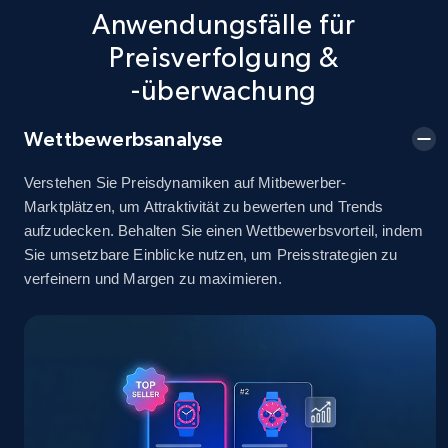
info, Stars, Feedbacks, Return policy, and more.
Anwendungsfälle für
Preisverfolgung &
2.5K+
378+
Jetzt anfangen
-überwachung
Wettbewerbsanalyse
eBay
Verstehen Sie Preisdynamiken auf Mitbewerber-
URL, Product id, Title, Seller name, Seller rating,
Marktplätzen, um Attraktivität zu bewerten und Trends
Seller reviews, Breadcrumbs, Root category, and
aufzudecken. Behalten Sie einen Wettbewerbsvorteil, indem
more.
Sie umsetzbare Einblicke nutzen, um Preisstrategien zu
verfeinern und Margen zu maximieren.
2.5K+
359+
Jetzt anfangen
eBay - Gather data on products using
specified keywords
URL, Product id, Title, Seller name, Seller rating,