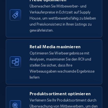
Überwachen Sie Mitbewerber- und
Verkäuferpreise in Echtzeit auf Supply
5.6K+
876+
Jetzt anfangen
House, um wettbewerbsfähig zu bleiben
und Preiskonsistenz in Ihren Listings zu
gewährleisten.
Walmart - products - Find new products by
using specific category URL
Retail Media maximieren
URL, Final price, Sku, Currency, Gtin,
Optimieren Sie Werbeergebnisse mit
Specifications, Image urls, Top reviews, and
Analysen, maximieren Sie den ROI und
more.
stellen Sie sicher, dass Ihre
Werbeausgaben wachsende Ergebnisse
5.6K+
876+
Jetzt anfangen
liefern
Produktsortiment optimieren
Walmart - products - Collects products by
Verfeinern Sie Ihr Produktsortiment durch
specific keywords
Überwachung von Mitbewerbern, um den