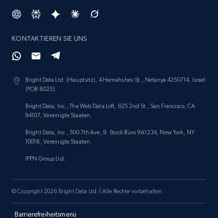
Amazon products search
KONTAKTIEREN SIE UNS
Asin, URL, Name, Sponsored, Initial price, Final
price, Currency, Sold, and more.
Bright Data Ltd. (Hauptsitz), 4 Hamahshev St., Netanya 4250714, Israel
1.6K+
181+
Jetzt anfangen
(POB 8025).
Bright Data, Inc., The Web Data Loft, 625 2nd St., San Francisco, CA
94107, Vereinigte Staaten.
Bright Data, Inc., 500 7th Ave, 9. Stock Büro 9A1234, New York, NY
Target
10018, Vereinigte Staaten.
URL, Product id, Title, Product description,
IPPN Group Ltd.
Rating, Reviews count, Initial price, Discount,
and more.
© Copyright 2026 Bright Data Ltd. | Alle Rechte vorbehalten
1.3K+
175+
Jetzt anfangen
Barrierefreiheitsmenü