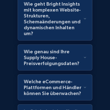
Title, Seller name, Brand, Description, Initial
Wie geht Bright Insights
price, Currency, Availability, Reviews count, and
mit komplexen Website-
more.
Strukturen,
Schemaänderungen und
dynamischen Inhalten
2.1K+
375+
Jetzt anfangen
um?
Amazon products global dataset - Collect
Wie genau sind Ihre
Amazon products by seller URL
Supply House-
Preisverfolgungsdaten?
Title, Seller name, Brand, Description, Initial
price, Currency, Availability, Reviews count, and
more.
Welche eCommerce-
Plattformen und Händler
2.1K+
375+
Jetzt anfangen
können Sie überwachen?