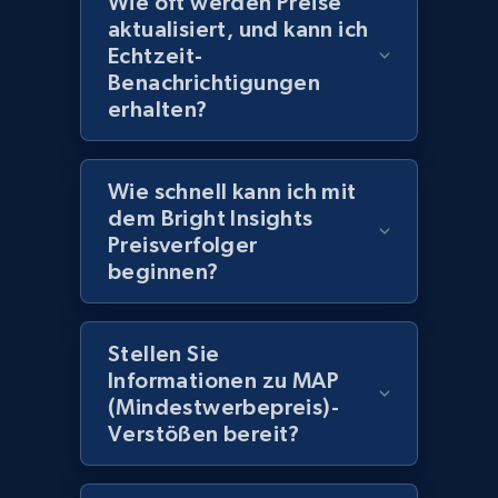
Wie oft werden Preise
aktualisiert, und kann ich
Echtzeit-
2.1K+
375+
Jetzt anfangen
Benachrichtigungen
erhalten?
Amazon products global dataset -
Wie schnell kann ich mit
Collecting products by keyword search
dem Bright Insights
Title, Seller name, Brand, Description, Initial
Preisverfolger
price, Currency, Availability, Reviews count, and
beginnen?
more.
2.1K+
375+
Jetzt anfangen
Stellen Sie
Informationen zu MAP
(Mindestwerbepreis)-
Verstößen bereit?
Amazon products global dataset - Collects
products by best sellers category URL