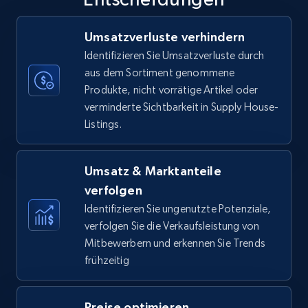
35.3K+
5.7K+
Jetzt anfangen
Umsatzverluste verhindern
Identifizieren Sie Umsatzverluste durch
aus dem Sortiment genommene
Produkte, nicht vorrätige Artikel oder
Amazon Reviews
verminderte Sichtbarkeit in Supply House-
URL, Product name, Product rating, Product
Listings.
rating object, Product rating max, Rating,
Author name, Asin, and more.
Umsatz & Marktanteile
7.4K+
871+
Jetzt anfangen
verfolgen
Identifizieren Sie ungenutzte Potenziale,
verfolgen Sie die Verkaufsleistung von
Mitbewerbern und erkennen Sie Trends
Walmart - products
frühzeitig
URL, Final price, Sku, Currency, Gtin,
Specifications, Image urls, Top reviews, and
more.
Preise optimieren