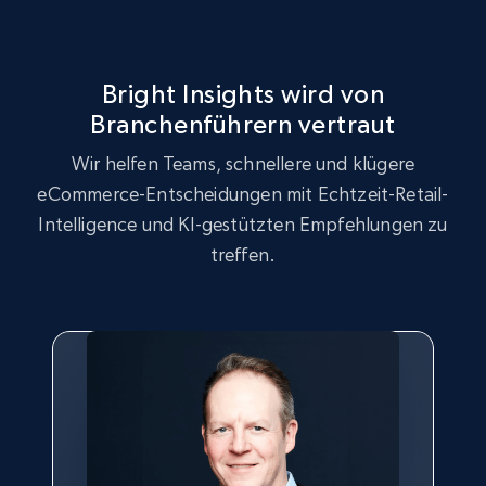
URL, Product id, Title, Seller name, Seller rating,
Seller reviews, Breadcrumbs, Root category, and
more.
Bright Insights wird von
2.5K+
359+
Jetzt anfangen
Branchenführern vertraut
Wir helfen Teams, schnellere und klügere
eCommerce-Entscheidungen mit Echtzeit-Retail-
Google Shopping
Intelligence und KI-gestützten Empfehlungen zu
URL, Product id, Title, Product description,
treffen.
Rating, Reviews count, Images, Variations, and
more.
2.4K+
200+
Jetzt anfangen
Google Shopping - collects products from