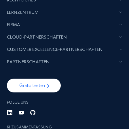
Etsy - Collect data on products using
LERNZENTRUM
specified keywords
FIRMA
URL, Product id, Listing inventory id, Title, Rating,
Reviews count shop, Reviews count item, Initial
CLOUD-PARTNERSCHAFTEN
price, and more.
CUSTOMER EXCELLENCE-PARTNERSCHAFTEN
1.9K+
323+
Jetzt anfangen
PARTNERSCHAFTEN
Etsy - Collects data from shop's URL
Gratis testen
URL, Product id, Listing inventory id, Title, Rating,
Reviews count shop, Reviews count item, Initial
FOLGE UNS
price, and more.
1.9K+
323+
Jetzt anfangen
KI ZUSAMMENFASSUNG