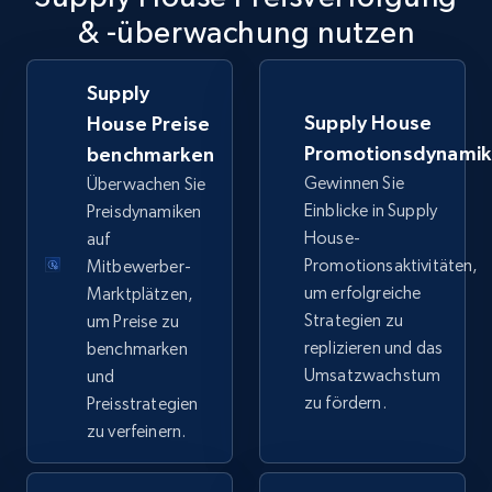
TikTok Shop
& -überwachung nutzen
URL, Title, Available, Description, Currency, Initial
price, Final price, Discount percent, and more.
Supply
Supply House
House Preise
5.4K+
668+
Jetzt anfangen
Promotionsdynami
benchmarken
Gewinnen Sie
Überwachen Sie
Einblicke in Supply
Preisdynamiken
TikTok Shop - category
House-
auf
Promotionsaktivitäten,
Mitbewerber-
URL, Title, Available, Description, Currency, Initial
price, Final price, Discount percent, and more.
um erfolgreiche
Marktplätzen,
Strategien zu
um Preise zu
replizieren und das
benchmarken
5.4K+
668+
Jetzt anfangen
Umsatzwachstum
und
zu fördern.
Preisstrategien
zu verfeinern.
TikTok Shop - Collect TikTok shop products
by keywords search