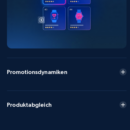
Seller reviews, Breadcrumbs, Root category, and
more.
2.5K+
359+
Jetzt anfangen
eBay - Collect products from shops on eBay
URL, Product id, Title, Seller name, Seller rating,
Seller reviews, Breadcrumbs, Root category, and
Promotionsdynamiken
more.
2.5K+
359+
Jetzt anfangen
Produktabgleich
eBay - Collect records by category