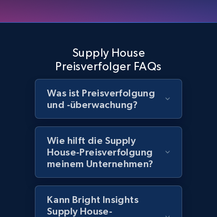
Home Depot US - Discover products by
specified UPC
Supply House
URL, Domain, Country code, Model number,
Preisverfolger FAQs
Sku, Product id, Product name, Manufacturer,
and more.
Was ist Preisverfolgung
und -überwachung?
2.1K+
355+
Jetzt anfangen
Wie hilft die Supply
House-Preisverfolgung
Home Depot US - Discovery products by
meinem Unternehmen?
specific category URL
URL, Domain, Country code, Model number,
Sku, Product id, Product name, Manufacturer,
Kann Bright Insights
and more.
Supply House-