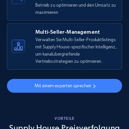
URL, Final price, Sku, Currency, Gtin,
Betrieb zu optimieren und den Umsatz zu
Specifications, Image urls, Top reviews, and
maximieren
more.
5.6K+
876+
Jetzt anfangen
Multi-Seller-Management
Verwalten Sie Multi-Seller-Produktlistings
mit Supply House-spezifischer Intelligenz,
um kanalübergreifende
Walmart - products - Discover products by
Vertriebsstrategien zu optimieren.
using sku numbers
URL, Final price, Sku, Currency, Gtin,
Specifications, Image urls, Top reviews, and
Mit einem experten sprechen
more.
5.6K+
876+
Jetzt anfangen
VORTEILE
Supply House Preisverfolgung