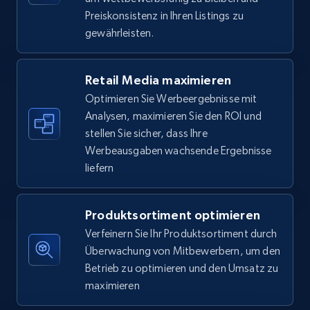
5.6K+
875+
Jetzt anfangen
Preiskonsistenz in Ihren Listings zu
gewährleisten.
Walmart - products - Find new products by
Retail Media maximieren
using specific category URL
Optimieren Sie Werbeergebnisse mit
URL, Final price, Sku, Currency, Gtin,
Analysen, maximieren Sie den ROI und
Specifications, Image urls, Top reviews, and
stellen Sie sicher, dass Ihre
more.
Werbeausgaben wachsende Ergebnisse
liefern
5.6K+
875+
Jetzt anfangen
Produktsortiment optimieren
Verfeinern Sie Ihr Produktsortiment durch
Walmart - products - Collects products by
Überwachung von Mitbewerbern, um den
specific keywords
Betrieb zu optimieren und den Umsatz zu
URL, Final price, Sku, Currency, Gtin,
maximieren
Specifications, Image urls, Top reviews, and