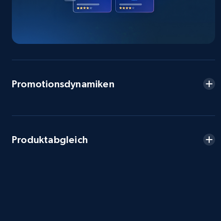
2.5K+
359+
Jetzt anfangen
eBay - Collect products from shops on eBay
Promotionsdynamiken
URL, Product id, Title, Seller name, Seller rating,
Seller reviews, Breadcrumbs, Root category, and
more.
2.5K+
359+
Jetzt anfangen
Produktabgleich
eBay - Collect records by category
URL, Product id, Title, Seller name, Seller rating,
Seller reviews, Breadcrumbs, Root category, and
more.