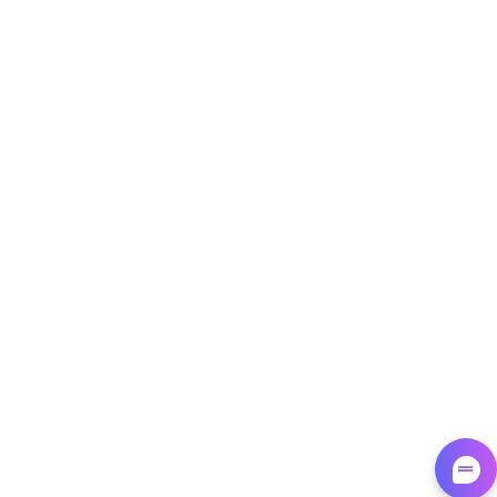
Target - Gather data on products using
specified keywords
URL, Product id, Title, Product description,
Rating, Reviews count, Initial price, Discount,
and more.
1.3K+
175+
Jetzt anfangen
Target - Discover products by category url
URL, Product id, Title, Product description,
Rating, Reviews count, Initial price, Discount,
and more.
1.3K+
175+
Jetzt anfangen