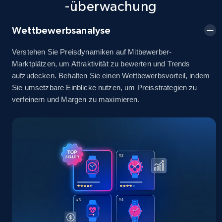
-überwachung
2.5K+
378+
Jetzt anfangen
Wettbewerbsanalyse
Verstehen Sie Preisdynamiken auf Mitbewerber-
eBay
Marktplätzen, um Attraktivität zu bewerten und Trends
URL, Product id, Title, Seller name, Seller rating,
aufzudecken. Behalten Sie einen Wettbewerbsvorteil, indem
Seller reviews, Breadcrumbs, Root category, and
Sie umsetzbare Einblicke nutzen, um Preisstrategien zu
more.
verfeinern und Margen zu maximieren.
2.5K+
359+
Jetzt anfangen
eBay - Gather data on products using
specified keywords
URL, Product id, Title, Seller name, Seller rating,
Seller reviews, Breadcrumbs, Root category, and
more.