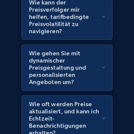
Wie kann der
Preisverfolger mir
helfen, tarifbedingte
Amazon products global dataset
Preisvolatilität zu
Title, Seller name, Brand, Description, Initial
navigieren?
price, Currency, Availability, Reviews count, and
more.
Wie gehen Sie mit
dynamischer
2.1K+
375+
Jetzt anfangen
Preisgestaltung und
personalisierten
Angeboten um?
Amazon products global dataset - Collects
products by specific category URL
Wie oft werden Preise
Title, Seller name, Brand, Description, Initial
aktualisiert, und kann ich
price, Currency, Availability, Reviews count, and
Echtzeit-
more.
Benachrichtigungen
erhalten?