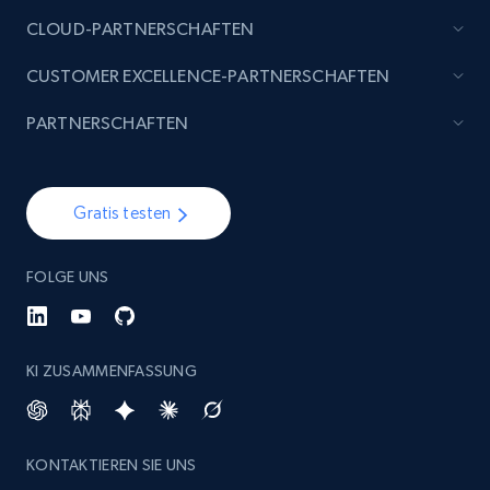
specified keywords
CLOUD-PARTNERSCHAFTEN
URL, Product id, Listing inventory id, Title, Rating,
CUSTOMER EXCELLENCE-PARTNERSCHAFTEN
Reviews count shop, Reviews count item, Initial
price, and more.
PARTNERSCHAFTEN
1.9K+
323+
Jetzt anfangen
Gratis testen
Etsy - Collects data from shop's URL
FOLGE UNS
URL, Product id, Listing inventory id, Title, Rating,
Reviews count shop, Reviews count item, Initial
price, and more.
KI ZUSAMMENFASSUNG
1.9K+
323+
Jetzt anfangen
KONTAKTIEREN SIE UNS