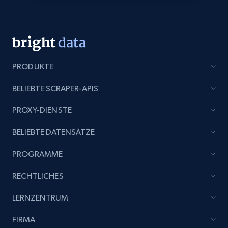
Title, Seller name, Brand, Description, Initial
price, Currency, Availability, Reviews count, and
more.
2.1K+
375+
Jetzt anfangen
PRODUKTE
BELIEBTE SCRAPER-APIS
Etsy
PROXY-DIENSTE
URL, Product id, Listing inventory id, Title, Rating,
BELIEBTE DATENSÄTZE
Reviews count shop, Reviews count item, Initial
price, and more.
PROGRAMME
1.9K+
323+
Jetzt anfangen
RECHTLICHES
LERNZENTRUM
FIRMA
Etsy - Collect data on products using