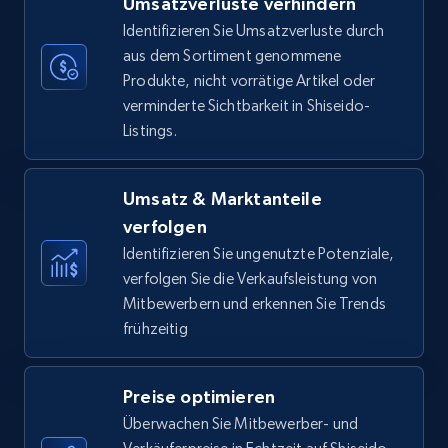
Umsatzverluste verhindern
35.3K+
5.7K+
Jetzt anfangen
Identifizieren Sie Umsatzverluste durch
aus dem Sortiment genommene
Produkte, nicht vorrätige Artikel oder
verminderte Sichtbarkeit in Shiseido-
Amazon Reviews
Listings.
URL, Product name, Product rating, Product
rating object, Product rating max, Rating,
Author name, Asin, and more.
Umsatz & Marktanteile
verfolgen
7.4K+
870+
Jetzt anfangen
Identifizieren Sie ungenutzte Potenziale,
verfolgen Sie die Verkaufsleistung von
Mitbewerbern und erkennen Sie Trends
frühzeitig
Walmart - products
URL, Final price, Sku, Currency, Gtin,
Preise optimieren
Specifications, Image urls, Top reviews, and
more.
Überwachen Sie Mitbewerber- und