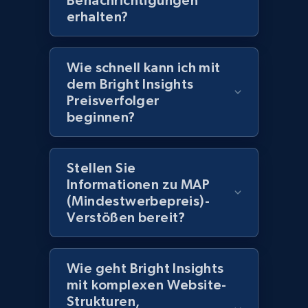
Benachrichtigungen
erhalten?
2.1K+
375+
Jetzt anfangen
Wie schnell kann ich mit
dem Bright Insights
Amazon products global dataset -
Preisverfolger
Collecting products by keyword search
beginnen?
Title, Seller name, Brand, Description, Initial
price, Currency, Availability, Reviews count, and
more.
Stellen Sie
Informationen zu MAP
2.1K+
375+
Jetzt anfangen
(Mindestwerbepreis)-
Verstößen bereit?
Amazon products global dataset - Collects
Wie geht Bright Insights
products by best sellers category URL
mit komplexen Website-
Strukturen,
Title, Seller name, Brand, Description, Initial