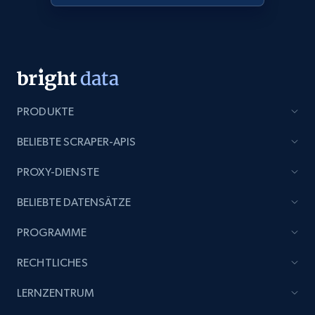
products from Brands URLs
Title, Seller name, Brand, Description, Initial
price, Currency, Availability, Reviews count, and
more.
2.1K+
375+
Jetzt anfangen
PRODUKTE
BELIEBTE SCRAPER-APIS
Etsy
PROXY-DIENSTE
URL, Product id, Listing inventory id, Title, Rating,
BELIEBTE DATENSÄTZE
Reviews count shop, Reviews count item, Initial
price, and more.
PROGRAMME
1.9K+
323+
Jetzt anfangen
RECHTLICHES
LERNZENTRUM