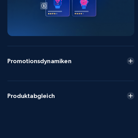
more.
2.5K+
359+
Jetzt anfangen
eBay - Collect products from shops on eBay
Promotionsdynamiken
URL, Product id, Title, Seller name, Seller rating,
Seller reviews, Breadcrumbs, Root category, and
more.
2.5K+
359+
Jetzt anfangen
Produktabgleich
eBay - Collect records by category
URL, Product id, Title, Seller name, Seller rating,