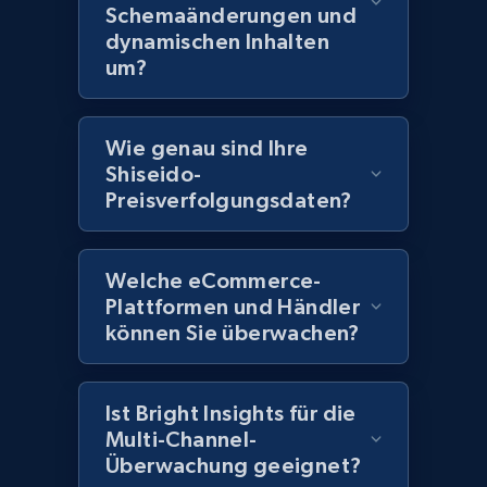
price, Currency, Availability, Reviews count, and
Schemaänderungen und
more.
dynamischen Inhalten
um?
2.1K+
375+
Jetzt anfangen
Wie genau sind Ihre
Shiseido-
Preisverfolgungsdaten?
Amazon products global dataset - Collect
Amazon products by seller URL
Title, Seller name, Brand, Description, Initial
Welche eCommerce-
price, Currency, Availability, Reviews count, and
Plattformen und Händler
more.
können Sie überwachen?
2.1K+
375+
Jetzt anfangen
Ist Bright Insights für die
Multi-Channel-
Überwachung geeignet?
Amazon products global dataset - Collect