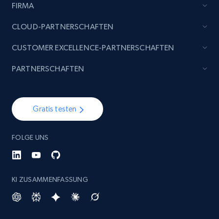
FIRMA
Etsy - Collect data on products using
specified keywords
CLOUD-PARTNERSCHAFTEN
URL, Product id, Listing inventory id, Title, Rating,
CUSTOMER EXCELLENCE-PARTNERSCHAFTEN
Reviews count shop, Reviews count item, Initial
price, and more.
PARTNERSCHAFTEN
1.9K+
323+
Jetzt anfangen
Gratis testen
Etsy - Collects data from shop's URL
FOLGE UNS
URL, Product id, Listing inventory id, Title, Rating,
Reviews count shop, Reviews count item, Initial
price, and more.
KI ZUSAMMENFASSUNG
1.9K+
323+
Jetzt anfangen