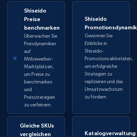
URL, Title, Available, Description, Currency, Initial
Shiseido
price, Final price, Discount percent, and more.
Shiseido
Preise
Promotionsdynami
benchmarken
5.4K+
668+
Jetzt anfangen
Gewinnen Sie
Überwachen Sie
Einblicke in
Preisdynamiken
Shiseido-
auf
TikTok Shop - category
Promotionsaktivitäten,
Mitbewerber-
um erfolgreiche
Marktplätzen,
URL, Title, Available, Description, Currency, Initial
Strategien zu
um Preise zu
price, Final price, Discount percent, and more.
replizieren und das
benchmarken
Umsatzwachstum
und
5.4K+
668+
Jetzt anfangen
zu fördern.
Preisstrategien
zu verfeinern.
TikTok Shop - Collect TikTok shop products
Gleiche SKUs
by keywords search
Katalogverwaltung
vergleichen