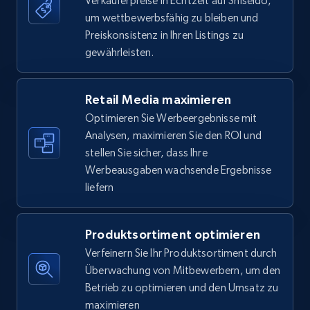
Verkäuferpreise in Echtzeit auf Shiseido,
um wettbewerbsfähig zu bleiben und
5.6K+
875+
Jetzt anfangen
Preiskonsistenz in Ihren Listings zu
gewährleisten.
Walmart - products - Find new products by
Retail Media maximieren
using specific category URL
Optimieren Sie Werbeergebnisse mit
URL, Final price, Sku, Currency, Gtin,
Analysen, maximieren Sie den ROI und
Specifications, Image urls, Top reviews, and
stellen Sie sicher, dass Ihre
more.
Werbeausgaben wachsende Ergebnisse
liefern
5.6K+
875+
Jetzt anfangen
Produktsortiment optimieren
Verfeinern Sie Ihr Produktsortiment durch
Walmart - products - Collects products by
Überwachung von Mitbewerbern, um den
specific keywords
Betrieb zu optimieren und den Umsatz zu
URL, Final price, Sku, Currency, Gtin,
maximieren