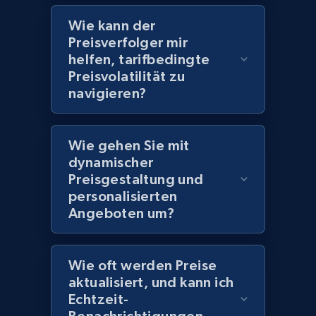
2.1K+
355+
Jetzt anfangen
Wie kann der
Preisverfolger mir
helfen, tarifbedingte
Amazon products global dataset
Preisvolatilität zu
Title, Seller name, Brand, Description, Initial
navigieren?
price, Currency, Availability, Reviews count, and
more.
Wie gehen Sie mit
dynamischer
2.1K+
375+
Jetzt anfangen
Preisgestaltung und
personalisierten
Angeboten um?
Amazon products global dataset - Collects
products by specific category URL
Wie oft werden Preise
Title, Seller name, Brand, Description, Initial
aktualisiert, und kann ich
price, Currency, Availability, Reviews count, and
Echtzeit-
more.