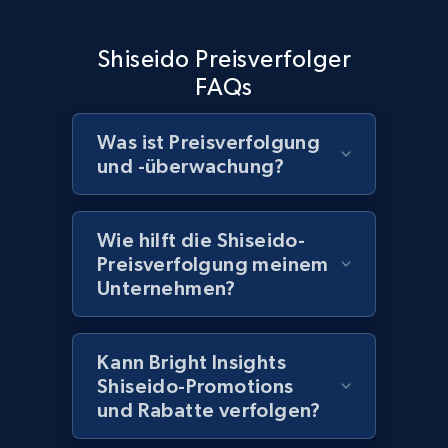
Home Depot US - Discover products by
Shiseido Preisverfolger
specified UPC
FAQs
URL, Domain, Country code, Model number,
Sku, Product id, Product name, Manufacturer,
Was ist Preisverfolgung
and more.
und -überwachung?
2.1K+
355+
Jetzt anfangen
Wie hilft die Shiseido-
Preisverfolgung meinem
Unternehmen?
Home Depot US - Discovery products by
specific category URL
URL, Domain, Country code, Model number,
Kann Bright Insights
Sku, Product id, Product name, Manufacturer,
Shiseido-Promotions
and more.
und Rabatte verfolgen?