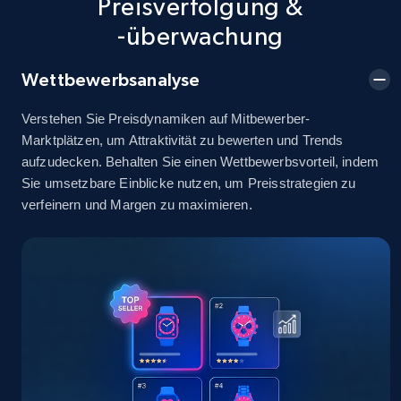
Preisverfolgung &
-überwachung
2.5K+
378+
Jetzt anfangen
Wettbewerbsanalyse
Verstehen Sie Preisdynamiken auf Mitbewerber-
eBay
Marktplätzen, um Attraktivität zu bewerten und Trends
URL, Product id, Title, Seller name, Seller rating,
aufzudecken. Behalten Sie einen Wettbewerbsvorteil, indem
Seller reviews, Breadcrumbs, Root category, and
Sie umsetzbare Einblicke nutzen, um Preisstrategien zu
more.
verfeinern und Margen zu maximieren.
2.5K+
359+
Jetzt anfangen
eBay - Gather data on products using
specified keywords
URL, Product id, Title, Seller name, Seller rating,
Seller reviews, Breadcrumbs, Root category, and