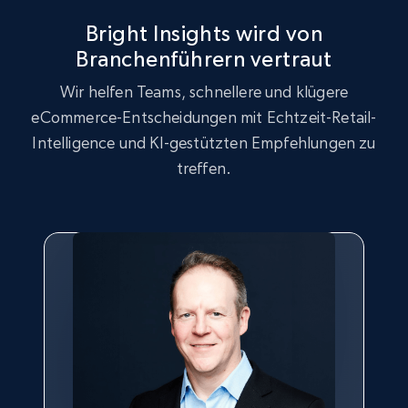
Seller reviews, Breadcrumbs, Root category, and
more.
Bright Insights wird von
Branchenführern vertraut
2.5K+
359+
Jetzt anfangen
Wir helfen Teams, schnellere und klügere
eCommerce-Entscheidungen mit Echtzeit-Retail-
Intelligence und KI-gestützten Empfehlungen zu
Google Shopping
treffen.
URL, Product id, Title, Product description,
Rating, Reviews count, Images, Variations, and
more.
2.4K+
200+
Jetzt anfangen
Google Shopping - collects products from
web using keywords