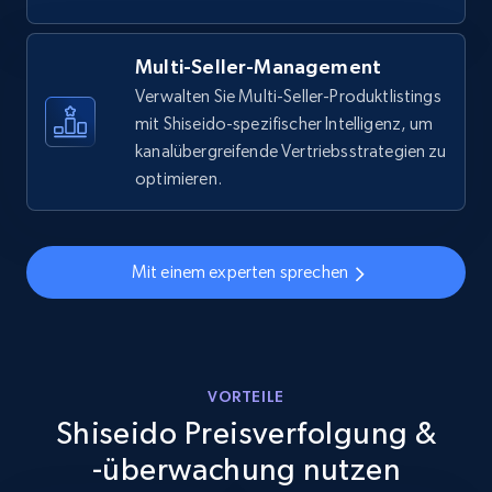
Specifications, Image urls, Top reviews, and
more.
Multi-Seller-Management
5.6K+
875+
Jetzt anfangen
Verwalten Sie Multi-Seller-Produktlistings
mit Shiseido-spezifischer Intelligenz, um
kanalübergreifende Vertriebsstrategien zu
optimieren.
Walmart - products - Discover products by
using sku numbers
URL, Final price, Sku, Currency, Gtin,
Mit einem experten sprechen
Specifications, Image urls, Top reviews, and
more.
5.6K+
875+
Jetzt anfangen
VORTEILE
Shiseido Preisverfolgung &
-überwachung nutzen
TikTok Shop