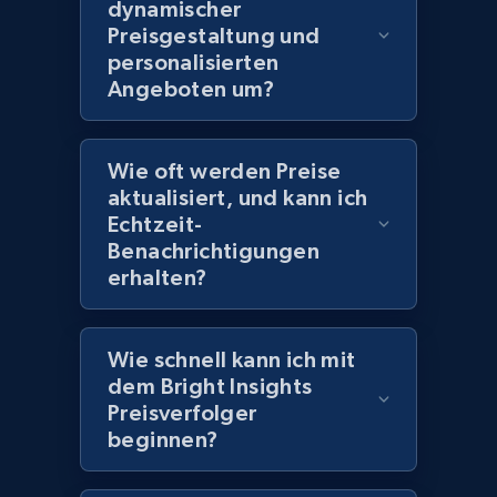
dynamischer
2.1K+
375+
Jetzt anfangen
Preisgestaltung und
personalisierten
Angeboten um?
Amazon products global dataset - Collect
products from Brands URLs
Wie oft werden Preise
Title, Seller name, Brand, Description, Initial
aktualisiert, und kann ich
price, Currency, Availability, Reviews count, and
Echtzeit-
more.
Benachrichtigungen
erhalten?
2.1K+
375+
Jetzt anfangen
Wie schnell kann ich mit
dem Bright Insights
Preisverfolger
Home Depot US
beginnen?
URL, Domain, Country code, Model number,
Sku, Product id, Product name, Manufacturer,
and more.