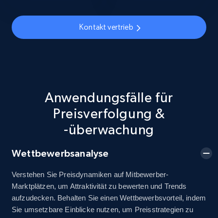
URL, Title, Available, Description, Currency, Initial
price, Final price, Discount percent, and more.
Kontakt vertrieb
5.4K+
667+
Jetzt anfangen
Anwendungsfälle für
TikTok Shop - discover records by shop url
Preisverfolgung &
URL, Title, Available, Description, Currency, Initial
price, Final price, Discount percent, and more.
-überwachung
5.4K+
667+
Jetzt anfangen
Wettbewerbsanalyse
Verstehen Sie Preisdynamiken auf Mitbewerber-
Marktplätzen, um Attraktivität zu bewerten und Trends
Amazon sellers info
aufzudecken. Behalten Sie einen Wettbewerbsvorteil, indem
Sie umsetzbare Einblicke nutzen, um Preisstrategien zu
Seller id, URL, Seller name, Description, Detailed