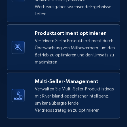
Werbeausgaben wachsende Ergebnisse
liefern
5.6K+
875+
Jetzt anfangen
Produktsortiment optimieren
Verfeinern Sie Ihr Produktsortiment durch
Walmart - products - Find new products by
Überwachung von Mitbewerbern, um den
using specific category URL
Betrieb zu optimieren und den Umsatz zu
URL, Final price, Sku, Currency, Gtin,
maximieren
Specifications, Image urls, Top reviews, and
more.
Multi-Seller-Management
5.6K+
875+
Jetzt anfangen
Verwalten Sie Multi-Seller-Produktlistings
mit River Island-spezifischer Intelligenz,
um kanalübergreifende
Vertriebsstrategien zu optimieren.
Walmart - products - Collects products by
specific keywords