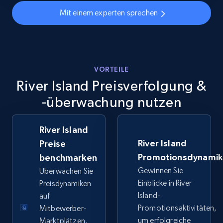
URL, Final price, Sku, Currency, Gtin,
Mit einem experten sprechen
Specifications, Image urls, Top reviews, and
more.
5.6K+
875+
Jetzt anfangen
VORTEILE
River Island Preisverfolgung &
-überwachung nutzen
Walmart - products - Discover products by
using sku numbers
URL, Final price, Sku, Currency, Gtin,
River Island
Specifications, Image urls, Top reviews, and
River Island
Preise
more.
Promotionsdynami
benchmarken
Gewinnen Sie
Überwachen Sie
5.6K+
875+
Jetzt anfangen
Einblicke in River
Preisdynamiken
Island-
auf
Promotionsaktivitäten,
Mitbewerber-
um erfolgreiche
Marktplätzen,