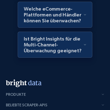
URL, Domain, Country code, Model number,
Sku, Product id, Product name, Manufacturer,
Welche eCommerce-
and more.
Plattformen und Händler
können Sie überwachen?
2.1K+
353+
Jetzt anfangen
Ist Bright Insights für die
Multi-Channel-
Überwachung geeignet?
Home Depot US - Discover products by
specified UPC
URL, Domain, Country code, Model number,
Sku, Product id, Product name, Manufacturer,
and more.
2.1K+
353+
Jetzt anfangen
PRODUKTE
BELIEBTE SCRAPER-APIS