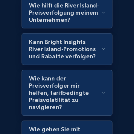
Wie hilft die River Island-
Preisverfolgung meinem
Amazon products global dataset - Collects
Unternehmen?
products by best sellers category URL
Title, Seller name, Brand, Description, Initial
Kann Bright Insights
price, Currency, Availability, Reviews count, and
River Island-Promotions
more.
und Rabatte verfolgen?
2.1K+
375+
Jetzt anfangen
Wie kann der
Preisverfolger mir
helfen, tarifbedingte
Amazon products global dataset - Collect
Preisvolatilität zu
Amazon products by seller URL
navigieren?
Title, Seller name, Brand, Description, Initial
price, Currency, Availability, Reviews count, and
more.
Wie gehen Sie mit