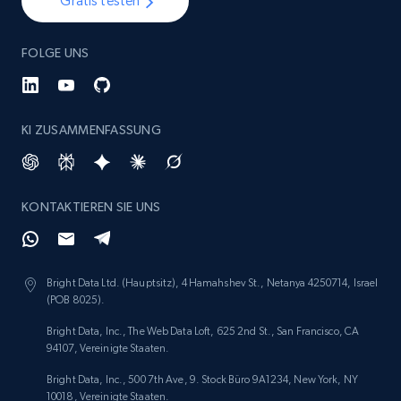
Gratis testen
Etsy - Collect data on products using
FOLGE UNS
specified keywords
URL, Product id, Listing inventory id, Title, Rating,
Reviews count shop, Reviews count item, Initial
price, and more.
KI ZUSAMMENFASSUNG
1.9K+
322+
Jetzt anfangen
KONTAKTIEREN SIE UNS
Etsy - Collects data from shop's URL
Bright Data Ltd. (Hauptsitz), 4 Hamahshev St., Netanya 4250714, Israel
URL, Product id, Listing inventory id, Title, Rating,
(POB 8025).
Reviews count shop, Reviews count item, Initial
price, and more.
Bright Data, Inc., The Web Data Loft, 625 2nd St., San Francisco, CA
94107, Vereinigte Staaten.
1.9K+
322+
Jetzt anfangen
Bright Data, Inc., 500 7th Ave, 9. Stock Büro 9A1234, New York, NY
10018, Vereinigte Staaten.