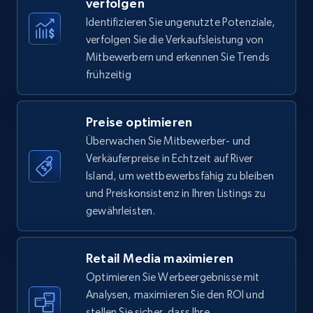
verfolgen
Identifizieren Sie ungenutzte Potenziale,
35.2K+
5.7K+
Jetzt anfangen
verfolgen Sie die Verkaufsleistung von
Mitbewerbern und erkennen Sie Trends
frühzeitig
Amazon Reviews
URL, Product name, Product rating, Product
Preise optimieren
rating object, Product rating max, Rating,
Überwachen Sie Mitbewerber- und
Author name, Asin, and more.
Verkäuferpreise in Echtzeit auf River
Island, um wettbewerbsfähig zu bleiben
7.4K+
870+
Jetzt anfangen
und Preiskonsistenz in Ihren Listings zu
gewährleisten.
Walmart - products
Retail Media maximieren
Optimieren Sie Werbeergebnisse mit
URL, Final price, Sku, Currency, Gtin,
Specifications, Image urls, Top reviews, and
Analysen, maximieren Sie den ROI und
more.
stellen Sie sicher, dass Ihre