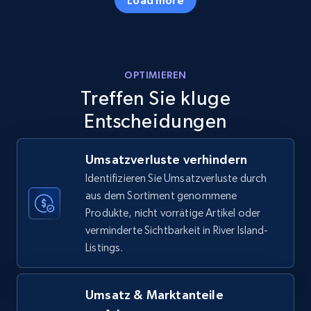
Amazon products - Collects products by
OPTIMIEREN
specific keywords
Treffen Sie kluge
Title, Seller name, Brand, Description, Initial
price, Currency, Availability, Reviews count, and
Entscheidungen
more.
Umsatzverluste verhindern
35.2K+
5.7K+
Jetzt anfangen
Identifizieren Sie Umsatzverluste durch
aus dem Sortiment genommene
Produkte, nicht vorrätige Artikel oder
verminderte Sichtbarkeit in River Island-
Amazon products - find products by using
Listings.
upc numbers
Title, Seller name, Brand, Description, Initial
price, Currency, Availability, Reviews count, and
Umsatz & Marktanteile
more.