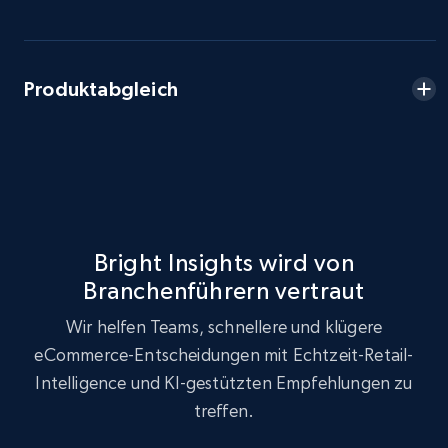
Seller reviews, Breadcrumbs, Root category, and
more.
Produktabgleich
2.5K+
359+
Jetzt anfangen
eBay - Collect products from shops on eBay
URL, Product id, Title, Seller name, Seller rating,
Seller reviews, Breadcrumbs, Root category, and
Bright Insights wird von
more.
Branchenführern vertraut
2.5K+
359+
Jetzt anfangen
Wir helfen Teams, schnellere und klügere
eCommerce-Entscheidungen mit Echtzeit-Retail-
Intelligence und KI-gestützten Empfehlungen zu
treffen.
eBay - Collect records by category