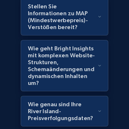
Stellen Sie
Informationen zu MAP
2.1K+
353+
Jetzt anfangen
(Mindestwerbepreis)-
Verstößen bereit?
Home Depot US - Gather data on products
Wie geht Bright Insights
using specified keywords
mit komplexen Website-
URL, Domain, Country code, Model number,
Strukturen,
Sku, Product id, Product name, Manufacturer,
Schemaänderungen und
and more.
dynamischen Inhalten
um?
2.1K+
353+
Jetzt anfangen
Wie genau sind Ihre
River Island-
Home Depot US - Discover products by
Preisverfolgungsdaten?
specified URL