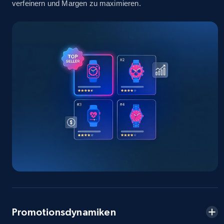
verfeinern und Margen zu maximieren.
info, Stars, Feedbacks, Return policy, and more.
2.5K+
378+
Jetzt anfangen
eBay
URL, Product id, Title, Seller name, Seller rating,
Seller reviews, Breadcrumbs, Root category, and
more.
2.5K+
359+
Jetzt anfangen
eBay - Gather data on products using
specified keywords
Promotionsdynamiken
URL, Product id, Title, Seller name, Seller rating,