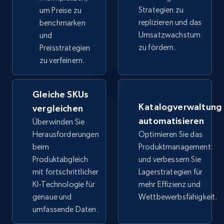
TikTok Shop
Strategien zu
um Preise zu
URL, Title, Available, Description, Currency, Initial
replizieren und das
benchmarken
price, Final price, Discount percent, and more.
Umsatzwachstum
und
zu fördern.
Preisstrategien
5.4K+
667+
Jetzt anfangen
zu verfeinern.
Gleiche SKUs
TikTok Shop - category
Katalogverwaltung
vergleichen
automatisieren
URL, Title, Available, Description, Currency, Initial
Überwinden Sie
price, Final price, Discount percent, and more.
Herausforderungen
Optimieren Sie das
beim
Produktmanagement
Produktabgleich
und verbessern Sie
5.4K+
667+
Jetzt anfangen
mit fortschrittlicher
Lagerstrategien für
KI-Technologie für
mehr Effizienz und
genaue und
Wettbewerbsfähigkeit.
TikTok Shop - Collect TikTok shop products
umfassende Daten.
by keywords search