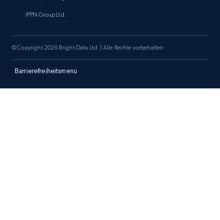
IPPN Group Ltd.
Amazon products search
© Copyright 2026 Bright Data Ltd. | Alle Rechte vorbehalten
Asin, URL, Name, Sponsored, Initial price, Final
price, Currency, Sold, and more.
Barrierefreiheitsmenü
1.6K+
181+
Jetzt anfangen
Target
URL, Product id, Title, Product description,
Rating, Reviews count, Initial price, Discount,
and more.
1.3K+
175+
Jetzt anfangen