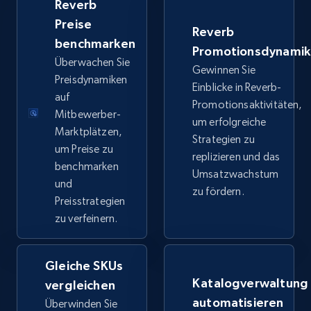
Reverb
price, Final price, Discount percent, and more.
Preise
Reverb
benchmarken
5.4K+
668+
Jetzt anfangen
Promotionsdynami
Überwachen Sie
Gewinnen Sie
Preisdynamiken
Einblicke in Reverb-
auf
Promotionsaktivitäten,
TikTok Shop - category
Mitbewerber-
um erfolgreiche
Marktplätzen,
URL, Title, Available, Description, Currency, Initial
Strategien zu
um Preise zu
price, Final price, Discount percent, and more.
replizieren und das
benchmarken
Umsatzwachstum
und
5.4K+
668+
Jetzt anfangen
zu fördern.
Preisstrategien
zu verfeinern.
TikTok Shop - Collect TikTok shop products
Gleiche SKUs
by keywords search
Katalogverwaltung
vergleichen
URL, Title, Available, Description, Currency, Initial
automatisieren
Überwinden Sie
price, Final price, Discount percent, and more.