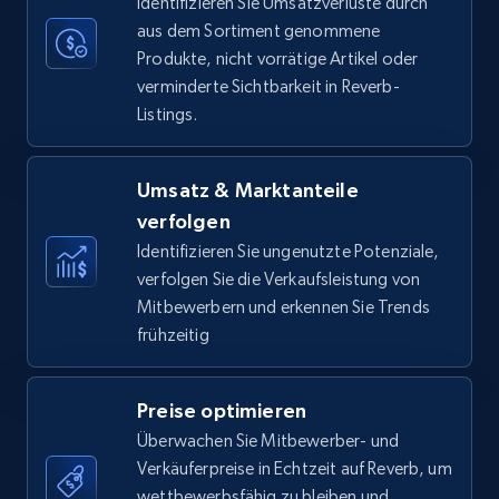
Identifizieren Sie Umsatzverluste durch
aus dem Sortiment genommene
Produkte, nicht vorrätige Artikel oder
verminderte Sichtbarkeit in Reverb-
Amazon Reviews
Listings.
URL, Product name, Product rating, Product
rating object, Product rating max, Rating,
Author name, Asin, and more.
Umsatz & Marktanteile
verfolgen
7.4K+
871+
Jetzt anfangen
Identifizieren Sie ungenutzte Potenziale,
verfolgen Sie die Verkaufsleistung von
Mitbewerbern und erkennen Sie Trends
frühzeitig
Walmart - products
URL, Final price, Sku, Currency, Gtin,
Preise optimieren
Specifications, Image urls, Top reviews, and
more.
Überwachen Sie Mitbewerber- und
Verkäuferpreise in Echtzeit auf Reverb, um
wettbewerbsfähig zu bleiben und