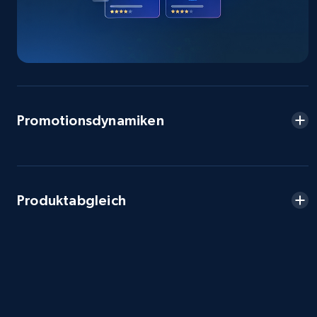
2.5K+
359+
Jetzt anfangen
eBay - Collect products from shops on eBay
Promotionsdynamiken
URL, Product id, Title, Seller name, Seller rating,
Seller reviews, Breadcrumbs, Root category, and
more.
2.5K+
359+
Jetzt anfangen
Produktabgleich
eBay - Collect records by category
URL, Product id, Title, Seller name, Seller rating,
Seller reviews, Breadcrumbs, Root category, and
more.