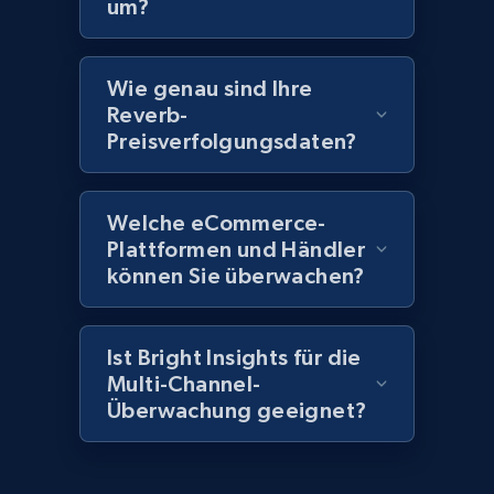
um?
more.
2.1K+
375+
Jetzt anfangen
Wie genau sind Ihre
Reverb-
Preisverfolgungsdaten?
Amazon products global dataset - Collect
Amazon products by seller URL
Welche eCommerce-
Title, Seller name, Brand, Description, Initial
Plattformen und Händler
price, Currency, Availability, Reviews count, and
können Sie überwachen?
more.
2.1K+
375+
Jetzt anfangen
Ist Bright Insights für die
Multi-Channel-
Überwachung geeignet?
Amazon products global dataset - Collect
products from Brands URLs