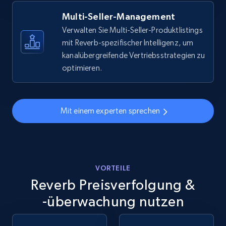
more.
Multi-Seller-Management
5.6K+
876+
Jetzt anfangen
Verwalten Sie Multi-Seller-Produktlistings
mit Reverb-spezifischer Intelligenz, um
kanalübergreifende Vertriebsstrategien zu
optimieren.
Walmart - products - Discover products by
using sku numbers
URL, Final price, Sku, Currency, Gtin,
Mit einem experten sprechen
Specifications, Image urls, Top reviews, and
more.
5.6K+
876+
Jetzt anfangen
VORTEILE
Reverb Preisverfolgung &
-überwachung nutzen
TikTok Shop
URL, Title, Available, Description, Currency, Initial