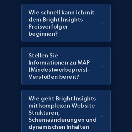
2.1K+
375+
Jetzt anfangen
Wie schnell kann ich mit
dem Bright Insights
Preisverfolger
Amazon products global dataset -
beginnen?
Collecting products by keyword search
Title, Seller name, Brand, Description, Initial
price, Currency, Availability, Reviews count, and
Stellen Sie
more.
Informationen zu MAP
(Mindestwerbepreis)-
2.1K+
375+
Jetzt anfangen
Verstößen bereit?
Wie geht Bright Insights
Amazon products global dataset - Collects
mit komplexen Website-
products by best sellers category URL
Strukturen,
Schemaänderungen und
Title, Seller name, Brand, Description, Initial
dynamischen Inhalten
price, Currency, Availability, Reviews count, and