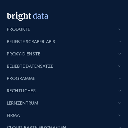
Title, Seller name, Brand, Description, Initial
price, Currency, Availability, Reviews count, and
more.
PRODUKTE
2.1K+
375+
Jetzt anfangen
BELIEBTE SCRAPER-APIS
PROXY-DIENSTE
Etsy
BELIEBTE DATENSÄTZE
URL, Product id, Listing inventory id, Title, Rating,
Reviews count shop, Reviews count item, Initial
PROGRAMME
price, and more.
RECHTLICHES
1.9K+
323+
Jetzt anfangen
LERNZENTRUM
FIRMA
Etsy - Collect data on products using
CLOUD-PARTNERSCHAFTEN