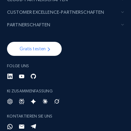
specified keywords
CUSTOMER EXCELLENCE-PARTNERSCHAFTEN
URL, Product id, Listing inventory id, Title, Rating,
Reviews count shop, Reviews count item, Initial
PARTNERSCHAFTEN
price, and more.
1.9K+
323+
Jetzt anfangen
Gratis testen
FOLGE UNS
Etsy - Collects data from shop's URL
URL, Product id, Listing inventory id, Title, Rating,
Reviews count shop, Reviews count item, Initial
KI ZUSAMMENFASSUNG
price, and more.
1.9K+
323+
Jetzt anfangen
KONTAKTIEREN SIE UNS