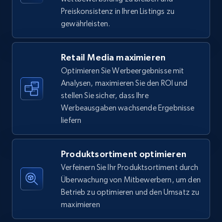
5.6K+
876+
Jetzt anfangen
Preiskonsistenz in Ihren Listings zu
gewährleisten.
Walmart - products - Find new products by
Retail Media maximieren
using specific category URL
Optimieren Sie Werbeergebnisse mit
URL, Final price, Sku, Currency, Gtin,
Analysen, maximieren Sie den ROI und
Specifications, Image urls, Top reviews, and
stellen Sie sicher, dass Ihre
more.
Werbeausgaben wachsende Ergebnisse
liefern
5.6K+
876+
Jetzt anfangen
Produktsortiment optimieren
Verfeinern Sie Ihr Produktsortiment durch
Walmart - products - Collects products by
Überwachung von Mitbewerbern, um den
specific keywords
Betrieb zu optimieren und den Umsatz zu
URL, Final price, Sku, Currency, Gtin,
maximieren
Specifications, Image urls, Top reviews, and