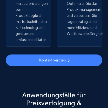
Herausforderungen
Optimieren Sie das
beim
Produktmanagement
5.4K+
668+
Jetzt anfangen
Produktabgleich
und verbessern Sie
mit fortschrittlicher
Lagerstrategien für
KI-Technologie für
mehr Effizienz und
genaue und
Wettbewerbsfähigkeit.
TikTok Shop - discover records by shop url
umfassende Daten.
URL, Title, Available, Description, Currency, Initial
price, Final price, Discount percent, and more.
Kontakt vertrieb
5.4K+
668+
Jetzt anfangen
Amazon sellers info
Seller id, URL, Seller name, Description, Detailed
Anwendungsfälle für
info, Stars, Feedbacks, Return policy, and more.
Preisverfolgung &