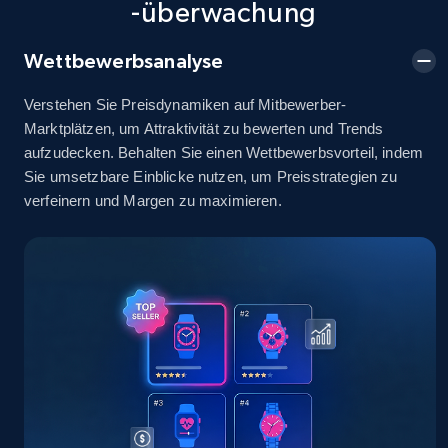
-überwachung
2.5K+
378+
Jetzt anfangen
Wettbewerbsanalyse
Verstehen Sie Preisdynamiken auf Mitbewerber-
eBay
Marktplätzen, um Attraktivität zu bewerten und Trends
URL, Product id, Title, Seller name, Seller rating,
aufzudecken. Behalten Sie einen Wettbewerbsvorteil, indem
Seller reviews, Breadcrumbs, Root category, and
Sie umsetzbare Einblicke nutzen, um Preisstrategien zu
more.
verfeinern und Margen zu maximieren.
2.5K+
359+
Jetzt anfangen
eBay - Gather data on products using
specified keywords
URL, Product id, Title, Seller name, Seller rating,
Seller reviews, Breadcrumbs, Root category, and
more.