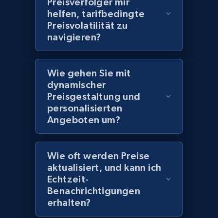
Preisverfolger mir
helfen, tarifbedingte
Preisvolatilität zu
Amazon products global dataset
navigieren?
Title, Seller name, Brand, Description, Initial
price, Currency, Availability, Reviews count, and
more.
Wie gehen Sie mit
dynamischer
Preisgestaltung und
2.1K+
375+
Jetzt anfangen
personalisierten
Angeboten um?
Amazon products global dataset - Collects
Wie oft werden Preise
products by specific category URL
aktualisiert, und kann ich
Title, Seller name, Brand, Description, Initial
Echtzeit-
price, Currency, Availability, Reviews count, and
Benachrichtigungen
more.
erhalten?