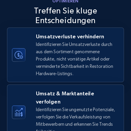
OPTIMIEREN
price, Currency, Availability, Reviews count, and
Treffen Sie kluge
more.
Entscheidungen
35.3K+
5.7K+
Jetzt anfangen
Umsatzverluste verhindern
Identifizieren Sie Umsatzverluste durch
aus dem Sortiment genommene
Amazon Reviews
Produkte, nicht vorrätige Artikel oder
URL, Product name, Product rating, Product
verminderte Sichtbarkeit in Restoration
rating object, Product rating max, Rating,
Hardware-Listings.
Author name, Asin, and more.
7.4K+
870+
Jetzt anfangen
Umsatz & Marktanteile
verfolgen
Identifizieren Sie ungenutzte Potenziale,
verfolgen Sie die Verkaufsleistung von
Walmart - products
Mitbewerbern und erkennen Sie Trends
URL, Final price, Sku, Currency, Gtin,