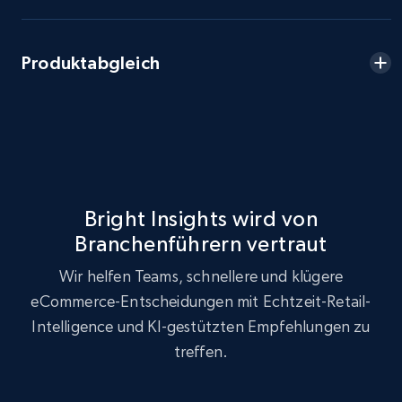
eBay - Collect records by category
URL, Product id, Title, Seller name, Seller rating,
Seller reviews, Breadcrumbs, Root category, and
Produktabgleich
more.
2.5K+
359+
Jetzt anfangen
Bright Insights wird von
Google Shopping
Branchenführern vertraut
URL, Product id, Title, Product description,
Rating, Reviews count, Images, Variations, and
Wir helfen Teams, schnellere und klügere
more.
eCommerce-Entscheidungen mit Echtzeit-Retail-
Intelligence und KI-gestützten Empfehlungen zu
2.4K+
200+
Jetzt anfangen
treffen.