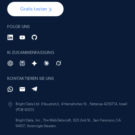
1.9K+
323+
Jetzt anfangen
Gratis testen
FOLGE UNS
Amazon products search
Asin, URL, Name, Sponsored, Initial price, Final
price, Currency, Sold, and more.
KI ZUSAMMENFASSUNG
1.6K+
181+
Jetzt anfangen
KONTAKTIEREN SIE UNS
Target
Bright Data Ltd. (Hauptsitz), 4 Hamahshev St., Netanya 4250714, Israel
URL, Product id, Title, Product description,
(POB 8025).
Rating, Reviews count, Initial price, Discount,
and more.
Bright Data, Inc., The Web Data Loft, 625 2nd St., San Francisco, CA
94107, Vereinigte Staaten.