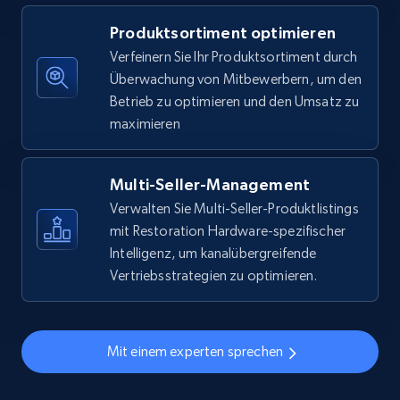
specific keywords
Produktsortiment optimieren
URL, Final price, Sku, Currency, Gtin,
Verfeinern Sie Ihr Produktsortiment durch
Specifications, Image urls, Top reviews, and
Überwachung von Mitbewerbern, um den
more.
Betrieb zu optimieren und den Umsatz zu
maximieren
5.6K+
875+
Jetzt anfangen
Multi-Seller-Management
Verwalten Sie Multi-Seller-Produktlistings
Walmart - products - Discover products by
mit Restoration Hardware-spezifischer
using sku numbers
Intelligenz, um kanalübergreifende
URL, Final price, Sku, Currency, Gtin,
Vertriebsstrategien zu optimieren.
Specifications, Image urls, Top reviews, and
more.
Mit einem experten sprechen
5.6K+
875+
Jetzt anfangen