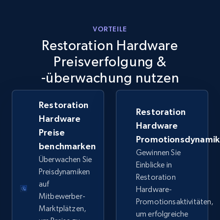
TikTok Shop
VORTEILE
URL, Title, Available, Description, Currency, Initial
Restoration Hardware
price, Final price, Discount percent, and more.
Preisverfolgung &
-überwachung nutzen
5.4K+
668+
Jetzt anfangen
Restoration
Restoration
Hardware
Hardware
TikTok Shop - category
Preise
Promotionsdynami
URL, Title, Available, Description, Currency, Initial
benchmarken
price, Final price, Discount percent, and more.
Gewinnen Sie
Überwachen Sie
Einblicke in
Preisdynamiken
Restoration
5.4K+
668+
Jetzt anfangen
auf
Hardware-
Mitbewerber-
Promotionsaktivitäten,
Marktplätzen,
um erfolgreiche