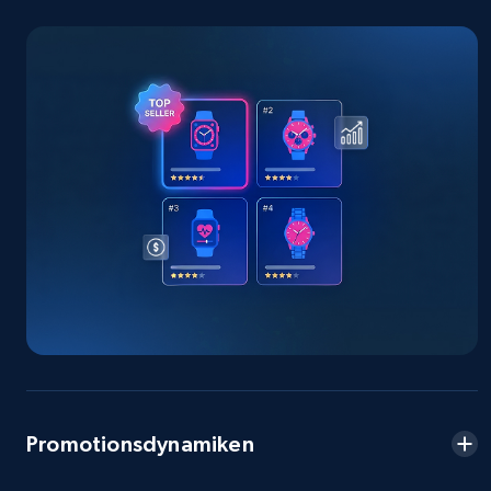
specified keywords
URL, Product id, Title, Seller name, Seller rating,
Seller reviews, Breadcrumbs, Root category, and
more.
2.5K+
359+
Jetzt anfangen
eBay - Collect products from shops on eBay
URL, Product id, Title, Seller name, Seller rating,
Seller reviews, Breadcrumbs, Root category, and
more.
2.5K+
359+
Jetzt anfangen
Promotionsdynamiken