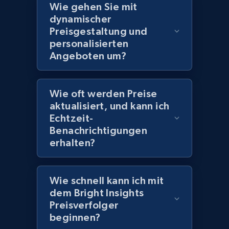
Wie gehen Sie mit
price, Currency, Availability, Reviews count, and
dynamischer
more.
Preisgestaltung und
personalisierten
2.1K+
375+
Jetzt anfangen
Angeboten um?
Wie oft werden Preise
Amazon products global dataset -
aktualisiert, und kann ich
Collecting products by keyword search
Echtzeit-
Title, Seller name, Brand, Description, Initial
Benachrichtigungen
price, Currency, Availability, Reviews count, and
erhalten?
more.
2.1K+
375+
Jetzt anfangen
Wie schnell kann ich mit
dem Bright Insights
Preisverfolger
beginnen?
Amazon products global dataset - Collects