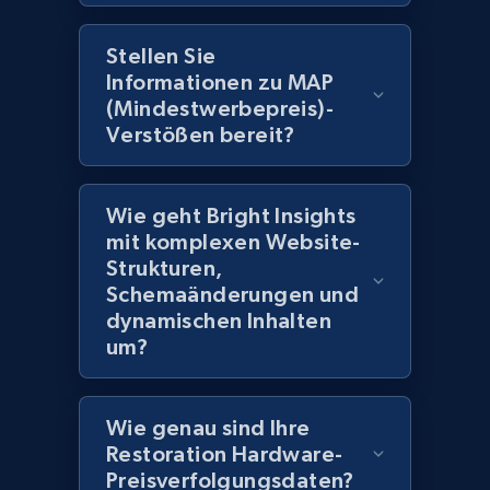
products by best sellers category URL
Stellen Sie
Title, Seller name, Brand, Description, Initial
Informationen zu MAP
price, Currency, Availability, Reviews count, and
(Mindestwerbepreis)-
more.
Verstößen bereit?
2.1K+
375+
Jetzt anfangen
Wie geht Bright Insights
mit komplexen Website-
Strukturen,
Amazon products global dataset - Collect
Schemaänderungen und
Amazon products by seller URL
dynamischen Inhalten
Title, Seller name, Brand, Description, Initial
um?
price, Currency, Availability, Reviews count, and
more.
Wie genau sind Ihre
2.1K+
375+
Jetzt anfangen
Restoration Hardware-
Preisverfolgungsdaten?