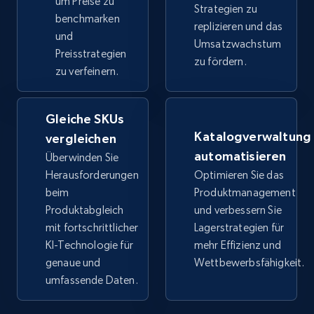
um Preise zu
TikTok Shop - Collect TikTok shop products
Strategien zu
benchmarken
by keywords search
replizieren und das
und
Umsatzwachstum
URL, Title, Available, Description, Currency, Initial
Preisstrategien
zu fördern.
price, Final price, Discount percent, and more.
zu verfeinern.
5.4K+
668+
Jetzt anfangen
Gleiche SKUs
Katalogverwaltung
vergleichen
automatisieren
Überwinden Sie
TikTok Shop - discover records by shop url
Herausforderungen
Optimieren Sie das
URL, Title, Available, Description, Currency, Initial
beim
Produktmanagement
price, Final price, Discount percent, and more.
Produktabgleich
und verbessern Sie
mit fortschrittlicher
Lagerstrategien für
KI-Technologie für
mehr Effizienz und
5.4K+
668+
Jetzt anfangen
genaue und
Wettbewerbsfähigkeit.
umfassende Daten.
Amazon sellers info