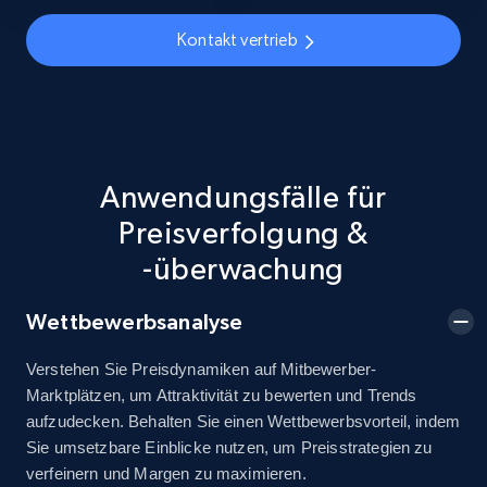
Seller id, URL, Seller name, Description, Detailed
Kontakt vertrieb
info, Stars, Feedbacks, Return policy, and more.
2.5K+
378+
Jetzt anfangen
Anwendungsfälle für
eBay
Preisverfolgung &
URL, Product id, Title, Seller name, Seller rating,
-überwachung
Seller reviews, Breadcrumbs, Root category, and
more.
Wettbewerbsanalyse
2.5K+
359+
Jetzt anfangen
Verstehen Sie Preisdynamiken auf Mitbewerber-
Marktplätzen, um Attraktivität zu bewerten und Trends
aufzudecken. Behalten Sie einen Wettbewerbsvorteil, indem
Sie umsetzbare Einblicke nutzen, um Preisstrategien zu
eBay - Gather data on products using
verfeinern und Margen zu maximieren.