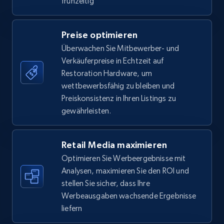
frühzeitig
Specifications, Image urls, Top reviews, and
more.
Preise optimieren
5.6K+
875+
Jetzt anfangen
Überwachen Sie Mitbewerber- und
Verkäuferpreise in Echtzeit auf
Restoration Hardware, um
wettbewerbsfähig zu bleiben und
Walmart - products - Find new products by
Preiskonsistenz in Ihren Listings zu
using specific category URL
gewährleisten.
URL, Final price, Sku, Currency, Gtin,
Specifications, Image urls, Top reviews, and
Retail Media maximieren
more.
Optimieren Sie Werbeergebnisse mit
Analysen, maximieren Sie den ROI und
5.6K+
875+
Jetzt anfangen
stellen Sie sicher, dass Ihre
Werbeausgaben wachsende Ergebnisse
liefern
Walmart - products - Collects products by