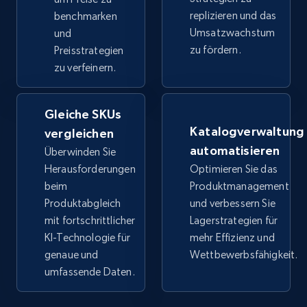
URL, Title, Available, Description, Currency, Initial
replizieren und das
benchmarken
price, Final price, Discount percent, and more.
Umsatzwachstum
und
zu fördern.
Preisstrategien
5.4K+
668+
Jetzt anfangen
zu verfeinern.
Gleiche SKUs
TikTok Shop - category
Katalogverwaltung
vergleichen
automatisieren
URL, Title, Available, Description, Currency, Initial
Überwinden Sie
price, Final price, Discount percent, and more.
Herausforderungen
Optimieren Sie das
beim
Produktmanagement
Produktabgleich
und verbessern Sie
5.4K+
668+
Jetzt anfangen
mit fortschrittlicher
Lagerstrategien für
KI-Technologie für
mehr Effizienz und
genaue und
Wettbewerbsfähigkeit.
TikTok Shop - Collect TikTok shop products
umfassende Daten.
by keywords search