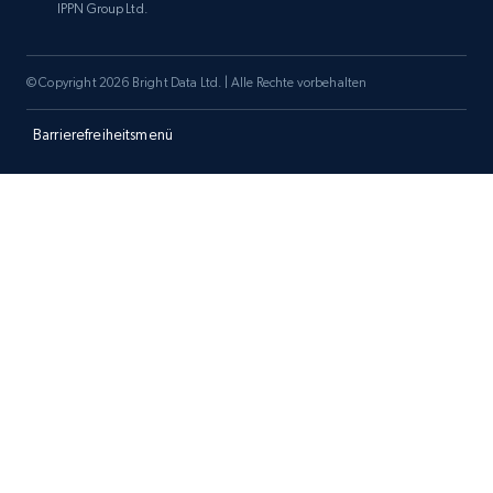
IPPN Group Ltd.
Amazon products search
© Copyright 2026 Bright Data Ltd. | Alle Rechte vorbehalten
Asin, URL, Name, Sponsored, Initial price, Final
price, Currency, Sold, and more.
Barrierefreiheitsmenü
1.6K+
181+
Jetzt anfangen
Target
URL, Product id, Title, Product description,
Rating, Reviews count, Initial price, Discount,
and more.
1.3K+
175+
Jetzt anfangen