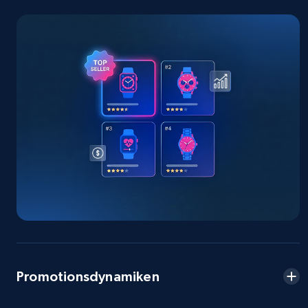
2.5K+
378+
Jetzt anfangen
eBay
URL, Product id, Title, Seller name, Seller rating,
Seller reviews, Breadcrumbs, Root category, and
more.
2.5K+
359+
Jetzt anfangen
eBay - Gather data on products using
specified keywords
Promotionsdynamiken
URL, Product id, Title, Seller name, Seller rating,
Seller reviews, Breadcrumbs, Root category, and