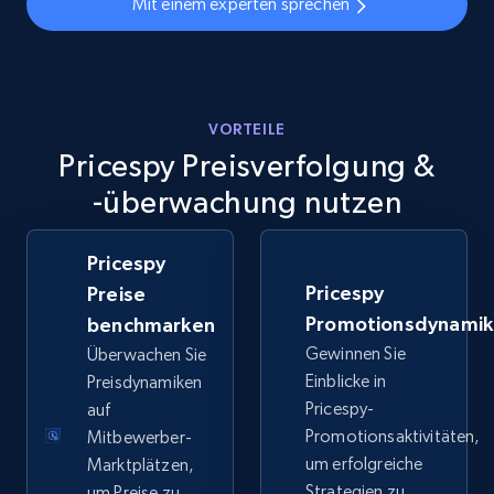
Mit einem experten sprechen
Specifications, Image urls, Top reviews, and
more.
5.6K+
876+
Jetzt anfangen
VORTEILE
Pricespy Preisverfolgung &
-überwachung nutzen
Walmart - products - Discover products by
using sku numbers
URL, Final price, Sku, Currency, Gtin,
Pricespy
Specifications, Image urls, Top reviews, and
Pricespy
Preise
more.
Promotionsdynami
benchmarken
Gewinnen Sie
Überwachen Sie
5.6K+
876+
Jetzt anfangen
Einblicke in
Preisdynamiken
Pricespy-
auf
Promotionsaktivitäten,
Mitbewerber-
um erfolgreiche
Marktplätzen,
TikTok Shop
Strategien zu
um Preise zu