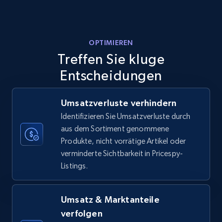
Amazon products - Collects products by
OPTIMIEREN
specific keywords
Treffen Sie kluge
Title, Seller name, Brand, Description, Initial
price, Currency, Availability, Reviews count, and
Entscheidungen
more.
Umsatzverluste verhindern
35.3K+
5.7K+
Jetzt anfangen
Identifizieren Sie Umsatzverluste durch
aus dem Sortiment genommene
Produkte, nicht vorrätige Artikel oder
verminderte Sichtbarkeit in Pricespy-
Amazon products - find products by using
Listings.
upc numbers
Title, Seller name, Brand, Description, Initial
price, Currency, Availability, Reviews count, and
Umsatz & Marktanteile
more.
verfolgen