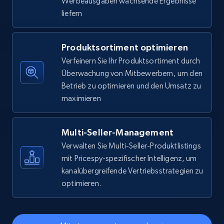
Werbeausgaben wachsende Ergebnisse
liefern
5.6K+
876+
Jetzt anfangen
Produktsortiment optimieren
Verfeinern Sie Ihr Produktsortiment durch
Walmart - products - Find new products by
Überwachung von Mitbewerbern, um den
using specific category URL
Betrieb zu optimieren und den Umsatz zu
URL, Final price, Sku, Currency, Gtin,
maximieren
Specifications, Image urls, Top reviews, and
more.
Multi-Seller-Management
5.6K+
876+
Jetzt anfangen
Verwalten Sie Multi-Seller-Produktlistings
mit Pricespy-spezifischer Intelligenz, um
kanalübergreifende Vertriebsstrategien zu
optimieren.
Walmart - products - Collects products by
specific keywords
URL, Final price, Sku, Currency, Gtin,