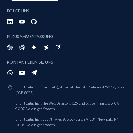
Etsy - Collect data on products using
FOLGE UNS
specified keywords
URL, Product id, Listing inventory id, Title, Rating,
Reviews count shop, Reviews count item, Initial
price, and more.
KI ZUSAMMENFASSUNG
1.9K+
323+
Jetzt anfangen
KONTAKTIEREN SIE UNS
Etsy - Collects data from shop's URL
Bright Data Ltd. (Hauptsitz), 4 Hamahshev St., Netanya 4250714, Israel
URL, Product id, Listing inventory id, Title, Rating,
(POB 8025).
Reviews count shop, Reviews count item, Initial
price, and more.
Bright Data, Inc., The Web Data Loft, 625 2nd St., San Francisco, CA
94107, Vereinigte Staaten.
1.9K+
323+
Jetzt anfangen
Bright Data, Inc., 500 7th Ave, 9. Stock Büro 9A1234, New York, NY
10018, Vereinigte Staaten.