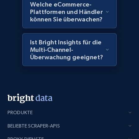
price, Currency, Availability, Reviews count, and
Welche eCommerce-
more.
Plattformen und Händler
können Sie überwachen?
2.1K+
375+
Jetzt anfangen
Ist Bright Insights für die
Multi-Channel-
Überwachung geeignet?
Amazon products global dataset - Collect
Amazon products by seller URL
Title, Seller name, Brand, Description, Initial
price, Currency, Availability, Reviews count, and
more.
2.1K+
375+
Jetzt anfangen
PRODUKTE
BELIEBTE SCRAPER-APIS
Amazon products global dataset - Collect