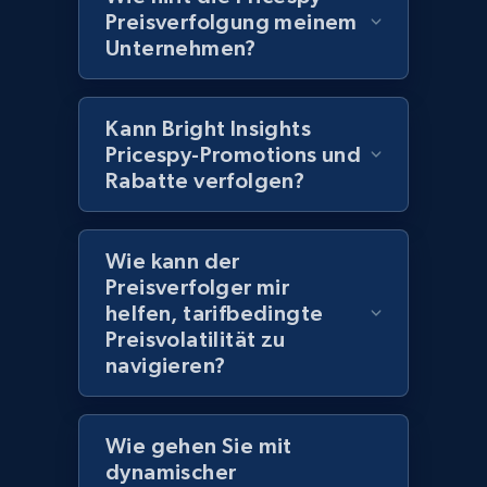
Preisverfolgung meinem
Home Depot US - Discover products by
Unternehmen?
specified UPC
URL, Domain, Country code, Model number,
Kann Bright Insights
Sku, Product id, Product name, Manufacturer,
Pricespy-Promotions und
and more.
Rabatte verfolgen?
2.1K+
355+
Jetzt anfangen
Wie kann der
Preisverfolger mir
helfen, tarifbedingte
Home Depot US - Discovery products by
Preisvolatilität zu
specific category URL
navigieren?
URL, Domain, Country code, Model number,
Sku, Product id, Product name, Manufacturer,
and more.
Wie gehen Sie mit
dynamischer