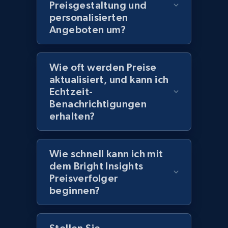
2.1K+
355+
Jetzt anfangen
Preisgestaltung und
personalisierten
Angeboten um?
Amazon products global dataset
Title, Seller name, Brand, Description, Initial
Wie oft werden Preise
price, Currency, Availability, Reviews count, and
aktualisiert, und kann ich
more.
Echtzeit-
Benachrichtigungen
erhalten?
2.1K+
375+
Jetzt anfangen
Wie schnell kann ich mit
dem Bright Insights
Amazon products global dataset - Collects
Preisverfolger
products by specific category URL
beginnen?
Title, Seller name, Brand, Description, Initial
price, Currency, Availability, Reviews count, and
more.