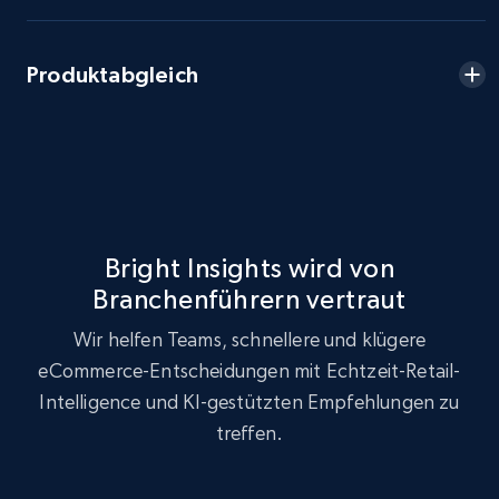
more.
Produktabgleich
2.5K+
359+
Jetzt anfangen
eBay - Collect products from shops on eBay
URL, Product id, Title, Seller name, Seller rating,
Seller reviews, Breadcrumbs, Root category, and
Bright Insights wird von
more.
Branchenführern vertraut
2.5K+
359+
Jetzt anfangen
Wir helfen Teams, schnellere und klügere
eCommerce-Entscheidungen mit Echtzeit-Retail-
Intelligence und KI-gestützten Empfehlungen zu
treffen.
eBay - Collect records by category
URL, Product id, Title, Seller name, Seller rating,