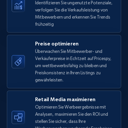
Identifizieren Sie ungenutzte Potenziale,
35.3K+
5.7K+
Jetzt anfangen
verfolgen Sie die Verkaufsleistung von
Mitbewerbern und erkennen Sie Trends
frühzeitig
Amazon Reviews
URL, Product name, Product rating, Product
Preise optimieren
rating object, Product rating max, Rating,
Überwachen Sie Mitbewerber- und
Author name, Asin, and more.
Verkäuferpreise in Echtzeit auf Pricespy,
um wettbewerbsfähig zu bleiben und
7.4K+
872+
Jetzt anfangen
Preiskonsistenz in Ihren Listings zu
gewährleisten.
Walmart - products
Retail Media maximieren
Optimieren Sie Werbeergebnisse mit
URL, Final price, Sku, Currency, Gtin,
Specifications, Image urls, Top reviews, and
Analysen, maximieren Sie den ROI und
more.
stellen Sie sicher, dass Ihre