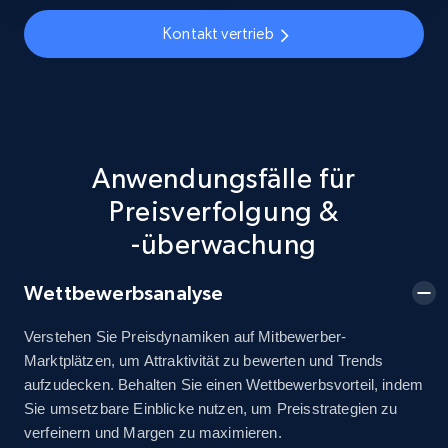
URL, Title, Available, Description, Currency, Initial
price, Final price, Discount percent, and more.
Kontakt vertrieb
5.4K+
668+
Jetzt anfangen
Anwendungsfälle für
TikTok Shop - discover records by shop url
Preisverfolgung &
URL, Title, Available, Description, Currency, Initial
price, Final price, Discount percent, and more.
-überwachung
5.4K+
668+
Jetzt anfangen
Wettbewerbsanalyse
Verstehen Sie Preisdynamiken auf Mitbewerber-
Marktplätzen, um Attraktivität zu bewerten und Trends
Amazon sellers info
aufzudecken. Behalten Sie einen Wettbewerbsvorteil, indem
Sie umsetzbare Einblicke nutzen, um Preisstrategien zu
Seller id, URL, Seller name, Description, Detailed
verfeinern und Margen zu maximieren.
info, Stars, Feedbacks, Return policy, and more.