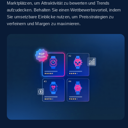
Marktplätzen, um Attraktivität zu bewerten und Trends
Seller id, URL, Seller name, Description, Detailed
aufzudecken. Behalten Sie einen Wettbewerbsvorteil, indem
info, Stars, Feedbacks, Return policy, and more.
Sie umsetzbare Einblicke nutzen, um Preisstrategien zu
verfeinern und Margen zu maximieren.
2.5K+
378+
Jetzt anfangen
eBay
URL, Product id, Title, Seller name, Seller rating,
Seller reviews, Breadcrumbs, Root category, and
more.
2.5K+
359+
Jetzt anfangen
eBay - Gather data on products using