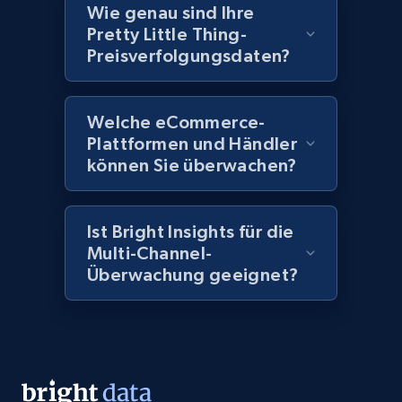
Wie genau sind Ihre
products by best sellers category URL
Pretty Little Thing-
Title, Seller name, Brand, Description, Initial
Preisverfolgungsdaten?
price, Currency, Availability, Reviews count, and
more.
Welche eCommerce-
2.1K+
375+
Jetzt anfangen
Plattformen und Händler
können Sie überwachen?
Amazon products global dataset - Collect
Ist Bright Insights für die
Amazon products by seller URL
Multi-Channel-
Überwachung geeignet?
Title, Seller name, Brand, Description, Initial
price, Currency, Availability, Reviews count, and
more.
2.1K+
375+
Jetzt anfangen