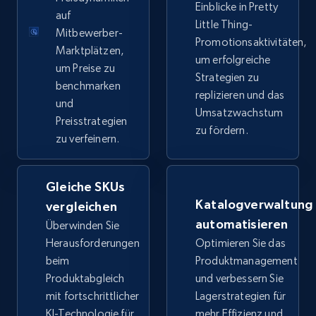
Einblicke in Pretty
auf
Little Thing-
Mitbewerber-
TikTok Shop
Promotionsaktivitäten,
Marktplätzen,
URL, Title, Available, Description, Currency, Initial
um erfolgreiche
um Preise zu
price, Final price, Discount percent, and more.
Strategien zu
benchmarken
replizieren und das
und
Umsatzwachstum
5.4K+
668+
Jetzt anfangen
Preisstrategien
zu fördern.
zu verfeinern.
TikTok Shop - category
Gleiche SKUs
URL, Title, Available, Description, Currency, Initial
Katalogverwaltung
vergleichen
price, Final price, Discount percent, and more.
automatisieren
Überwinden Sie
Herausforderungen
Optimieren Sie das
5.4K+
668+
Jetzt anfangen
beim
Produktmanagement
Produktabgleich
und verbessern Sie
mit fortschrittlicher
Lagerstrategien für
KI-Technologie für
mehr Effizienz und