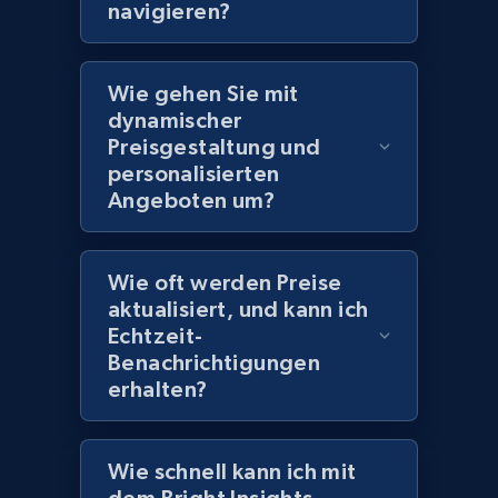
navigieren?
and more.
2.1K+
355+
Jetzt anfangen
Wie gehen Sie mit
dynamischer
Preisgestaltung und
personalisierten
Amazon products global dataset
Angeboten um?
Title, Seller name, Brand, Description, Initial
price, Currency, Availability, Reviews count, and
more.
Wie oft werden Preise
aktualisiert, und kann ich
2.1K+
375+
Jetzt anfangen
Echtzeit-
Benachrichtigungen
erhalten?
Amazon products global dataset - Collects
products by specific category URL
Wie schnell kann ich mit
Title, Seller name, Brand, Description, Initial