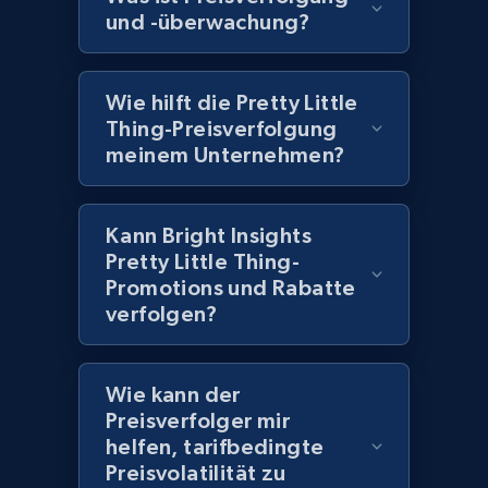
2.1K+
355+
Jetzt anfangen
und -überwachung?
Wie hilft die Pretty Little
Home Depot US - Discover products by
Thing-Preisverfolgung
specified UPC
meinem Unternehmen?
URL, Domain, Country code, Model number,
Sku, Product id, Product name, Manufacturer,
and more.
Kann Bright Insights
Pretty Little Thing-
Promotions und Rabatte
2.1K+
355+
Jetzt anfangen
verfolgen?
Home Depot US - Discovery products by
Wie kann der
specific category URL
Preisverfolger mir
helfen, tarifbedingte
URL, Domain, Country code, Model number,
Preisvolatilität zu
Sku, Product id, Product name, Manufacturer,