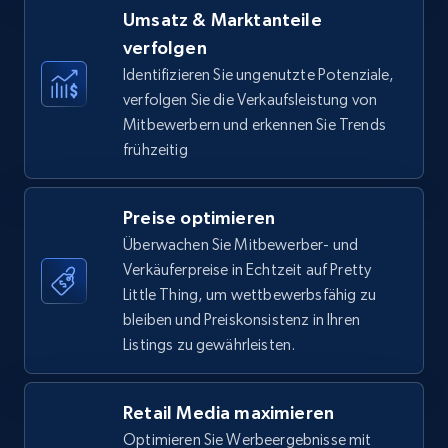
price, Currency, Availability, Reviews count, and
Umsatz & Marktanteile
more.
verfolgen
Identifizieren Sie ungenutzte Potenziale,
35.3K+
5.7K+
Jetzt anfangen
verfolgen Sie die Verkaufsleistung von
Mitbewerbern und erkennen Sie Trends
frühzeitig
Amazon Reviews
URL, Product name, Product rating, Product
Preise optimieren
rating object, Product rating max, Rating,
Überwachen Sie Mitbewerber- und
Author name, Asin, and more.
Verkäuferpreise in Echtzeit auf Pretty
Little Thing, um wettbewerbsfähig zu
7.4K+
872+
Jetzt anfangen
bleiben und Preiskonsistenz in Ihren
Listings zu gewährleisten.
Walmart - products
Retail Media maximieren
Optimieren Sie Werbeergebnisse mit
URL, Final price, Sku, Currency, Gtin,