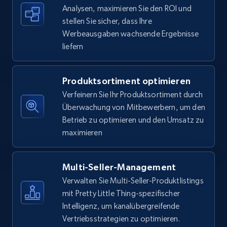
Specifications, Image urls, Top reviews, and
Analysen, maximieren Sie den ROI und
more.
stellen Sie sicher, dass Ihre
Werbeausgaben wachsende Ergebnisse
liefern
5.6K+
878+
Jetzt anfangen
Produktsortiment optimieren
Verfeinern Sie Ihr Produktsortiment durch
Walmart - products - Find new products by
Überwachung von Mitbewerbern, um den
using specific category URL
Betrieb zu optimieren und den Umsatz zu
URL, Final price, Sku, Currency, Gtin,
maximieren
Specifications, Image urls, Top reviews, and
more.
Multi-Seller-Management
5.6K+
878+
Jetzt anfangen
Verwalten Sie Multi-Seller-Produktlistings
mit Pretty Little Thing-spezifischer
Intelligenz, um kanalübergreifende
Vertriebsstrategien zu optimieren.
Walmart - products - Collects products by