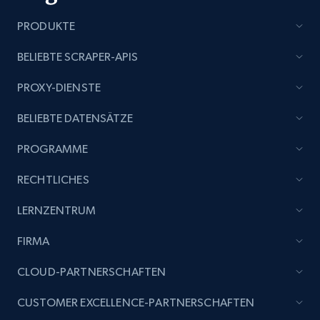
PRODUKTE
Amazon products global dataset - Collect
products from Brands URLs
BELIEBTE SCRAPER-APIS
Title, Seller name, Brand, Description, Initial
PROXY-DIENSTE
price, Currency, Availability, Reviews count, and
more.
BELIEBTE DATENSÄTZE
PROGRAMME
2.1K+
375+
Jetzt anfangen
RECHTLICHES
LERNZENTRUM
Etsy
URL, Product id, Listing inventory id, Title, Rating,
FIRMA
Reviews count shop, Reviews count item, Initial
CLOUD-PARTNERSCHAFTEN
price, and more.
CUSTOMER EXCELLENCE-PARTNERSCHAFTEN
1.9K+
323+
Jetzt anfangen