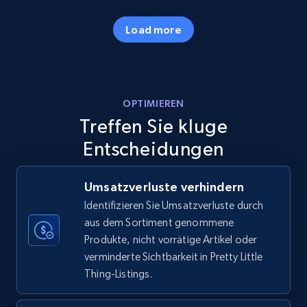
35.3K+
5.7K+
Jetzt anfangen
Load more
Amazon products - Collects products by
OPTIMIEREN
specific keywords
Treffen Sie kluge
Title, Seller name, Brand, Description, Initial
price, Currency, Availability, Reviews count, and
Entscheidungen
more.
Umsatzverluste verhindern
35.3K+
5.7K+
Jetzt anfangen
Identifizieren Sie Umsatzverluste durch
aus dem Sortiment genommene
Produkte, nicht vorrätige Artikel oder
verminderte Sichtbarkeit in Pretty Little
Amazon products - find products by using
Thing-Listings.
upc numbers
Title, Seller name, Brand, Description, Initial