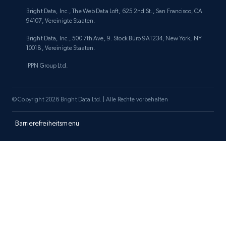
1.9K+
323+
Jetzt anfangen
Bright Data, Inc., The Web Data Loft, 625 2nd St., San Francisco, CA
94107, Vereinigte Staaten.
Bright Data, Inc., 500 7th Ave, 9. Stock Büro 9A1234, New York, NY
10018, Vereinigte Staaten.
Amazon products search
IPPN Group Ltd.
Asin, URL, Name, Sponsored, Initial price, Final
price, Currency, Sold, and more.
© Copyright 2026 Bright Data Ltd. | Alle Rechte vorbehalten
1.6K+
181+
Jetzt anfangen
Barrierefreiheitsmenü
Target
URL, Product id, Title, Product description,
Rating, Reviews count, Initial price, Discount,
and more.