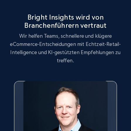
URL, Product id, Title, Seller name, Seller rating,
Seller reviews, Breadcrumbs, Root category, and
more.
Bright Insights wird von
Branchenführern vertraut
2.5K+
359+
Jetzt anfangen
Wir helfen Teams, schnellere und klügere
eCommerce-Entscheidungen mit Echtzeit-Retail-
Intelligence und KI-gestützten Empfehlungen zu
Google Shopping
treffen.
URL, Product id, Title, Product description,
Rating, Reviews count, Images, Variations, and
more.
2.4K+
200+
Jetzt anfangen
Google Shopping - collects products from