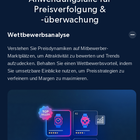
info, Stars, Feedbacks, Return policy, and more.
Preisverfolgung &
-überwachung
2.5K+
378+
Jetzt anfangen
Wettbewerbsanalyse
Verstehen Sie Preisdynamiken auf Mitbewerber-
eBay
Marktplätzen, um Attraktivität zu bewerten und Trends
URL, Product id, Title, Seller name, Seller rating,
aufzudecken. Behalten Sie einen Wettbewerbsvorteil, indem
Seller reviews, Breadcrumbs, Root category, and
Sie umsetzbare Einblicke nutzen, um Preisstrategien zu
more.
verfeinern und Margen zu maximieren.
2.5K+
359+
Jetzt anfangen
eBay - Gather data on products using
specified keywords
URL, Product id, Title, Seller name, Seller rating,