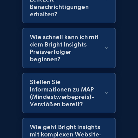
Benachrichtigungen
erhalten?
2.1K+
375+
Jetzt anfangen
Wie schnell kann ich mit
dem Bright Insights
Amazon products global dataset -
Preisverfolger
Collecting products by keyword search
beginnen?
Title, Seller name, Brand, Description, Initial
price, Currency, Availability, Reviews count, and
more.
Stellen Sie
Informationen zu MAP
2.1K+
375+
Jetzt anfangen
(Mindestwerbepreis)-
Verstößen bereit?
Amazon products global dataset - Collects
Wie geht Bright Insights
products by best sellers category URL
mit komplexen Website-