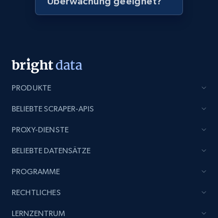
Überwachung geeignet?
Amazon products global dataset - Collect
products from Brands URLs
Title, Seller name, Brand, Description, Initial
price, Currency, Availability, Reviews count, and
more.
2.1K+
375+
Jetzt anfangen
PRODUKTE
BELIEBTE SCRAPER-APIS
Etsy
PROXY-DIENSTE
URL, Product id, Listing inventory id, Title, Rating,
BELIEBTE DATENSÄTZE
Reviews count shop, Reviews count item, Initial
price, and more.
PROGRAMME
1.9K+
323+
Jetzt anfangen
RECHTLICHES
LERNZENTRUM