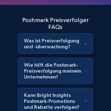
Home Depot US - Discover products by
Poshmark Preisverfolger
specified UPC
FAQs
URL, Domain, Country code, Model number,
Sku, Product id, Product name, Manufacturer,
Was ist Preisverfolgung
and more.
und -überwachung?
2.1K+
355+
Jetzt anfangen
Wie hilft die Poshmark-
Preisverfolgung meinem
Unternehmen?
Home Depot US - Discovery products by
specific category URL
URL, Domain, Country code, Model number,
Kann Bright Insights
Sku, Product id, Product name, Manufacturer,
Poshmark-Promotions
and more.
und Rabatte verfolgen?