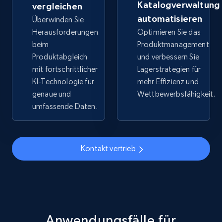
Katalogverwaltung
vergleichen
URL, Title, Available, Description, Currency, Initial
automatisieren
Überwinden Sie
price, Final price, Discount percent, and more.
Herausforderungen
Optimieren Sie das
beim
Produktmanagement
5.4K+
668+
Jetzt anfangen
Produktabgleich
und verbessern Sie
mit fortschrittlicher
Lagerstrategien für
KI-Technologie für
mehr Effizienz und
genaue und
Wettbewerbsfähigkeit.
TikTok Shop - discover records by shop url
umfassende Daten.
URL, Title, Available, Description, Currency, Initial
price, Final price, Discount percent, and more.
Kontakt vertrieb
5.4K+
668+
Jetzt anfangen
Amazon sellers info
Seller id, URL, Seller name, Description, Detailed
Anwendungsfälle für