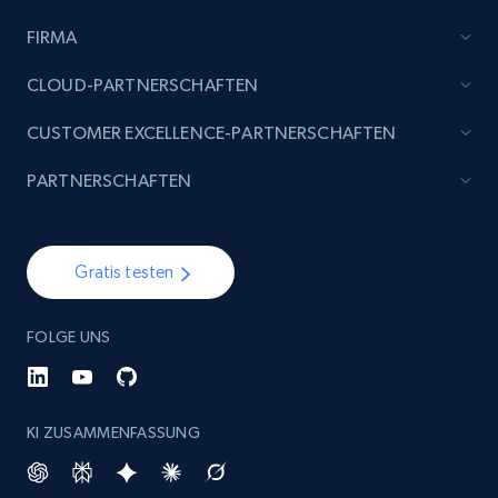
FIRMA
Etsy - Collect data on products using
specified keywords
CLOUD-PARTNERSCHAFTEN
URL, Product id, Listing inventory id, Title, Rating,
CUSTOMER EXCELLENCE-PARTNERSCHAFTEN
Reviews count shop, Reviews count item, Initial
price, and more.
PARTNERSCHAFTEN
1.9K+
323+
Jetzt anfangen
Gratis testen
Etsy - Collects data from shop's URL
FOLGE UNS
URL, Product id, Listing inventory id, Title, Rating,
Reviews count shop, Reviews count item, Initial
price, and more.
KI ZUSAMMENFASSUNG
1.9K+
323+
Jetzt anfangen