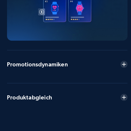
Seller reviews, Breadcrumbs, Root category, and
more.
2.5K+
359+
Jetzt anfangen
eBay - Collect products from shops on eBay
Promotionsdynamiken
URL, Product id, Title, Seller name, Seller rating,
Seller reviews, Breadcrumbs, Root category, and
more.
2.5K+
359+
Jetzt anfangen
Produktabgleich
eBay - Collect records by category