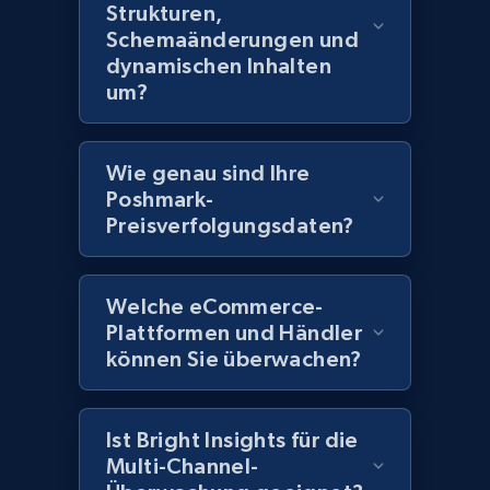
Strukturen,
Title, Seller name, Brand, Description, Initial
price, Currency, Availability, Reviews count, and
Schemaänderungen und
more.
dynamischen Inhalten
um?
2.1K+
375+
Jetzt anfangen
Wie genau sind Ihre
Poshmark-
Preisverfolgungsdaten?
Amazon products global dataset - Collect
Amazon products by seller URL
Title, Seller name, Brand, Description, Initial
Welche eCommerce-
price, Currency, Availability, Reviews count, and
Plattformen und Händler
more.
können Sie überwachen?
2.1K+
375+
Jetzt anfangen
Ist Bright Insights für die
Multi-Channel-