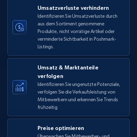
Umsatzverluste verhindern
35.3K+
5.7K+
Jetzt anfangen
Identifizieren Sie Umsatzverluste durch
aus dem Sortiment genommene
Produkte, nicht vorrätige Artikel oder
verminderte Sichtbarkeit in Poshmark-
Amazon Reviews
Listings.
URL, Product name, Product rating, Product
rating object, Product rating max, Rating,
Author name, Asin, and more.
Umsatz & Marktanteile
verfolgen
7.4K+
871+
Jetzt anfangen
Identifizieren Sie ungenutzte Potenziale,
verfolgen Sie die Verkaufsleistung von
Mitbewerbern und erkennen Sie Trends
frühzeitig
Walmart - products
URL, Final price, Sku, Currency, Gtin,
Preise optimieren
Specifications, Image urls, Top reviews, and
more.
Überwachen Sie Mitbewerber- und