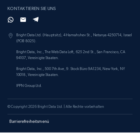
KONTAKTIEREN SIE UNS
Amazon products search
Asin, URL, Name, Sponsored, Initial price, Final
Bright Data Ltd. (Hauptsitz), 4 Hamahshev St., Netanya 4250714, Israel
price, Currency, Sold, and more.
(POB 8025).
Bright Data, Inc., The Web Data Loft, 625 2nd St., San Francisco, CA
1.6K+
181+
Jetzt anfangen
94107, Vereinigte Staaten.
Bright Data, Inc., 500 7th Ave, 9. Stock Büro 9A1234, New York, NY
10018, Vereinigte Staaten.
IPPN Group Ltd.
Target
URL, Product id, Title, Product description,
Rating, Reviews count, Initial price, Discount,
© Copyright 2026 Bright Data Ltd. | Alle Rechte vorbehalten
and more.
Barrierefreiheitsmenü
1.3K+
175+
Jetzt anfangen