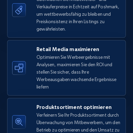
Verkäuferpreise in Echtzeit auf Poshmark,
um wettbewerbsfähig zu bleiben und
5.6K+
876+
Jetzt anfangen
Preiskonsistenz in Ihren Listings zu
gewährleisten.
Walmart - products - Find new products by
Retail Media maximieren
using specific category URL
Optimieren Sie Werbeergebnisse mit
URL, Final price, Sku, Currency, Gtin,
Analysen, maximieren Sie den ROI und
Specifications, Image urls, Top reviews, and
stellen Sie sicher, dass Ihre
more.
Werbeausgaben wachsende Ergebnisse
liefern
5.6K+
876+
Jetzt anfangen
Produktsortiment optimieren
Verfeinern Sie Ihr Produktsortiment durch
Walmart - products - Collects products by
Überwachung von Mitbewerbern, um den
specific keywords
Betrieb zu optimieren und den Umsatz zu