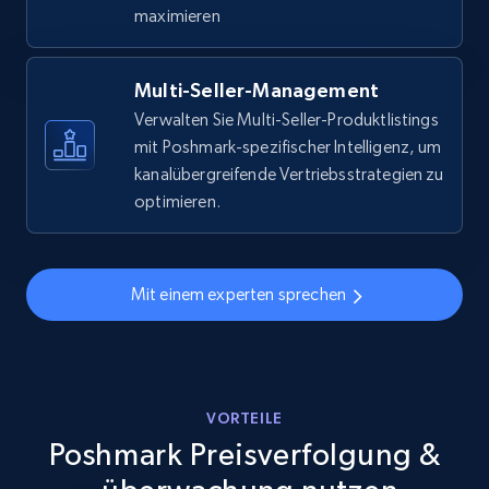
URL, Final price, Sku, Currency, Gtin,
maximieren
Specifications, Image urls, Top reviews, and
more.
Multi-Seller-Management
5.6K+
876+
Jetzt anfangen
Verwalten Sie Multi-Seller-Produktlistings
mit Poshmark-spezifischer Intelligenz, um
kanalübergreifende Vertriebsstrategien zu
optimieren.
Walmart - products - Discover products by
using sku numbers
URL, Final price, Sku, Currency, Gtin,
Mit einem experten sprechen
Specifications, Image urls, Top reviews, and
more.
5.6K+
876+
Jetzt anfangen
VORTEILE
Poshmark Preisverfolgung &