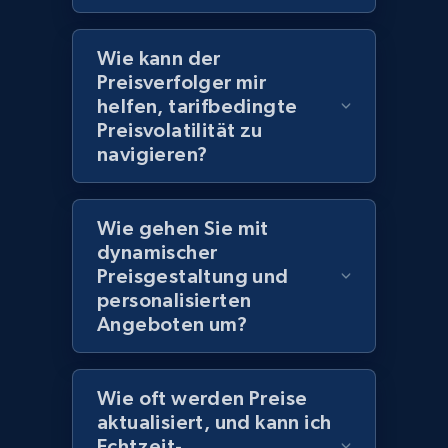
2.1K+
355+
Jetzt anfangen
Wie kann der
Preisverfolger mir
helfen, tarifbedingte
Amazon products global dataset
Preisvolatilität zu
Title, Seller name, Brand, Description, Initial
navigieren?
price, Currency, Availability, Reviews count, and
more.
Wie gehen Sie mit
dynamischer
2.1K+
375+
Jetzt anfangen
Preisgestaltung und
personalisierten
Angeboten um?
Amazon products global dataset - Collects
products by specific category URL
Wie oft werden Preise
Title, Seller name, Brand, Description, Initial
aktualisiert, und kann ich
price, Currency, Availability, Reviews count, and
Echtzeit-
more.