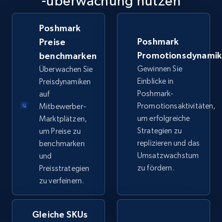
-überwachung nutzen
TikTok Shop
URL, Title, Available, Description, Currency, Initial
Poshmark
price, Final price, Discount percent, and more.
Poshmark
Preise
Promotionsdynami
benchmarken
5.4K+
668+
Jetzt anfangen
Gewinnen Sie
Überwachen Sie
Einblicke in
Preisdynamiken
Poshmark-
auf
TikTok Shop - category
Promotionsaktivitäten,
Mitbewerber-
um erfolgreiche
Marktplätzen,
URL, Title, Available, Description, Currency, Initial
Strategien zu
um Preise zu
price, Final price, Discount percent, and more.
replizieren und das
benchmarken
Umsatzwachstum
und
5.4K+
668+
Jetzt anfangen
zu fördern.
Preisstrategien
zu verfeinern.
TikTok Shop - Collect TikTok shop products
Gleiche SKUs
by keywords search