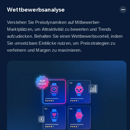
2.5K+
378+
Jetzt anfangen
Wettbewerbsanalyse
Verstehen Sie Preisdynamiken auf Mitbewerber-
Marktplätzen, um Attraktivität zu bewerten und Trends
eBay
aufzudecken. Behalten Sie einen Wettbewerbsvorteil, indem
URL, Product id, Title, Seller name, Seller rating,
Sie umsetzbare Einblicke nutzen, um Preisstrategien zu
Seller reviews, Breadcrumbs, Root category, and
verfeinern und Margen zu maximieren.
more.
2.5K+
359+
Jetzt anfangen
eBay - Gather data on products using
specified keywords
URL, Product id, Title, Seller name, Seller rating,
Seller reviews, Breadcrumbs, Root category, and
more.