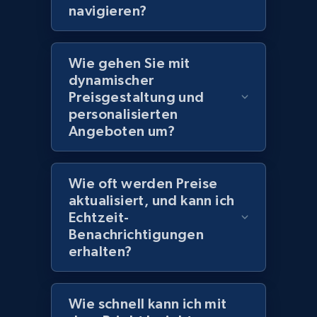
navigieren?
Amazon products global dataset
Wie gehen Sie mit
Title, Seller name, Brand, Description, Initial
dynamischer
price, Currency, Availability, Reviews count, and
Preisgestaltung und
more.
personalisierten
Angeboten um?
2.1K+
375+
Jetzt anfangen
Wie oft werden Preise
aktualisiert, und kann ich
Amazon products global dataset - Collects
Echtzeit-
products by specific category URL
Benachrichtigungen
Title, Seller name, Brand, Description, Initial
erhalten?
price, Currency, Availability, Reviews count, and
more.
Wie schnell kann ich mit