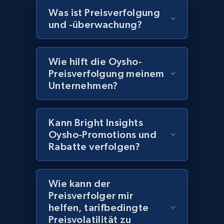
Home Depot US - Discover products by
Was ist Preisverfolgung
specified UPC
und -überwachung?
URL, Domain, Country code, Model number,
Sku, Product id, Product name, Manufacturer,
and more.
Wie hilft die Oysho-
Preisverfolgung meinem
Unternehmen?
2.1K+
355+
Jetzt anfangen
Kann Bright Insights
Home Depot US - Discovery products by
Oysho-Promotions und
specific category URL
Rabatte verfolgen?
URL, Domain, Country code, Model number,
Sku, Product id, Product name, Manufacturer,
Wie kann der
and more.
Preisverfolger mir
helfen, tarifbedingte
2.1K+
355+
Jetzt anfangen
Preisvolatilität zu