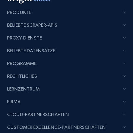
Title, Seller name, Brand, Description, Initial
price, Currency, Availability, Reviews count, and
PRODUKTE
more.
BELIEBTE SCRAPER-APIS
2.1K+
375+
Jetzt anfangen
PROXY-DIENSTE
BELIEBTE DATENSÄTZE
Etsy
PROGRAMME
URL, Product id, Listing inventory id, Title, Rating,
RECHTLICHES
Reviews count shop, Reviews count item, Initial
price, and more.
LERNZENTRUM
FIRMA
1.9K+
323+
Jetzt anfangen
CLOUD-PARTNERSCHAFTEN
CUSTOMER EXCELLENCE-PARTNERSCHAFTEN
Etsy - Collect data on products using