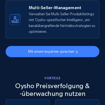
more.
Multi-Seller-Management
5.6K+
877+
Jetzt anfangen
Verwalten Sie Multi-Seller-Produktlistings
mit Oysho-spezifischer Intelligenz, um
kanalübergreifende Vertriebsstrategien zu
optimieren.
Walmart - products - Discover products by
using sku numbers
URL, Final price, Sku, Currency, Gtin,
Mit einem experten sprechen
Specifications, Image urls, Top reviews, and
more.
5.6K+
877+
Jetzt anfangen
VORTEILE
Oysho Preisverfolgung &
-überwachung nutzen
TikTok Shop
URL, Title, Available, Description, Currency, Initial