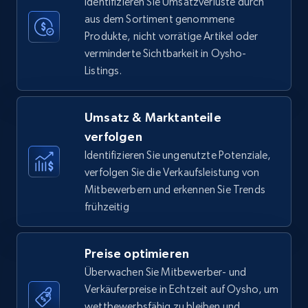
Identifizieren Sie Umsatzverluste durch
aus dem Sortiment genommene
Produkte, nicht vorrätige Artikel oder
verminderte Sichtbarkeit in Oysho-
Amazon Reviews
Listings.
URL, Product name, Product rating, Product
rating object, Product rating max, Rating,
Author name, Asin, and more.
Umsatz & Marktanteile
verfolgen
7.4K+
872+
Jetzt anfangen
Identifizieren Sie ungenutzte Potenziale,
verfolgen Sie die Verkaufsleistung von
Mitbewerbern und erkennen Sie Trends
frühzeitig
Walmart - products
URL, Final price, Sku, Currency, Gtin,
Preise optimieren
Specifications, Image urls, Top reviews, and
more.
Überwachen Sie Mitbewerber- und
Verkäuferpreise in Echtzeit auf Oysho, um
wettbewerbsfähig zu bleiben und