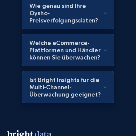
more.
Wie genau sind Ihre
Oysho-
2.1K+
375+
Jetzt anfangen
Preisverfolgungsdaten?
Welche eCommerce-
Amazon products global dataset - Collect
Plattformen und Händler
Amazon products by seller URL
können Sie überwachen?
Title, Seller name, Brand, Description, Initial
price, Currency, Availability, Reviews count, and
more.
Ist Bright Insights für die
Multi-Channel-
Überwachung geeignet?
2.1K+
375+
Jetzt anfangen
Amazon products global dataset - Collect
products from Brands URLs