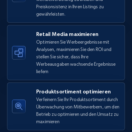
5.6K+
877+
Jetzt anfangen
Preiskonsistenz in Ihren Listings zu
gewährleisten.
Walmart - products - Find new products by
Retail Media maximieren
using specific category URL
Optimieren Sie Werbeergebnisse mit
URL, Final price, Sku, Currency, Gtin,
Analysen, maximieren Sie den ROI und
Specifications, Image urls, Top reviews, and
stellen Sie sicher, dass Ihre
more.
Werbeausgaben wachsende Ergebnisse
liefern
5.6K+
877+
Jetzt anfangen
Produktsortiment optimieren
Verfeinern Sie Ihr Produktsortiment durch
Walmart - products - Collects products by
Überwachung von Mitbewerbern, um den
specific keywords
Betrieb zu optimieren und den Umsatz zu
URL, Final price, Sku, Currency, Gtin,
maximieren
Specifications, Image urls, Top reviews, and