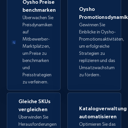
Oysho Preise
price, Final price, Discount percent, and more.
Oysho
benchmarken
Promotionsdynami
Überwachen Sie
5.4K+
668+
Jetzt anfangen
Preisdynamiken
Gewinnen Sie
auf
Einblicke in Oysho-
Mitbewerber-
Promotionsaktivitäten,
Marktplätzen,
um erfolgreiche
TikTok Shop - category
um Preise zu
Strategien zu
URL, Title, Available, Description, Currency, Initial
benchmarken
replizieren und das
price, Final price, Discount percent, and more.
und
Umsatzwachstum
Preisstrategien
zu fördern.
5.4K+
668+
Jetzt anfangen
zu verfeinern.
Gleiche SKUs
TikTok Shop - Collect TikTok shop products
Katalogverwaltung
vergleichen
by keywords search
automatisieren
Überwinden Sie
URL, Title, Available, Description, Currency, Initial
Herausforderungen
Optimieren Sie das
price, Final price, Discount percent, and more.