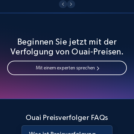
URL, Domain, Country code, Model number,
Sku, Product id, Product name, Manufacturer,
and more.
2.1K+
355+
Jetzt anfangen
Beginnen Sie jetzt mit der
Verfolgung von Ouai-Preisen.
Home Depot US - Discover products by
Mit einem experten sprechen
specified URL
URL, Domain, Country code, Model number,
Sku, Product id, Product name, Manufacturer,
and more.
2.1K+
355+
Jetzt anfangen
Ouai Preisverfolger FAQs