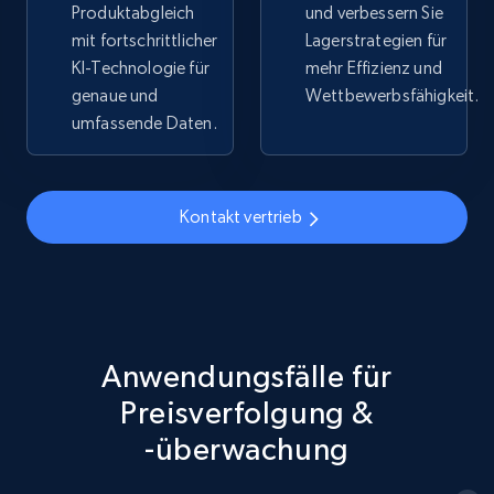
Produktabgleich
und verbessern Sie
mit fortschrittlicher
Lagerstrategien für
5.4K+
668+
Jetzt anfangen
KI-Technologie für
mehr Effizienz und
genaue und
Wettbewerbsfähigkeit.
umfassende Daten.
TikTok Shop - discover records by shop url
URL, Title, Available, Description, Currency, Initial
Kontakt vertrieb
price, Final price, Discount percent, and more.
5.4K+
668+
Jetzt anfangen
Anwendungsfälle für
Amazon sellers info
Preisverfolgung &
Seller id, URL, Seller name, Description, Detailed
-überwachung
info, Stars, Feedbacks, Return policy, and more.