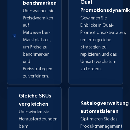
Ouai
benchmarken
price, Final price, Discount percent, and more.
Promotionsdynami
Überwachen Sie
Preisdynamiken
Gewinnen Sie
5.4K+
668+
Jetzt anfangen
auf
Einblicke in Ouai-
Mitbewerber-
Promotionsaktivitäten,
Marktplätzen,
um erfolgreiche
um Preise zu
Strategien zu
TikTok Shop - category
benchmarken
replizieren und das
URL, Title, Available, Description, Currency, Initial
und
Umsatzwachstum
price, Final price, Discount percent, and more.
Preisstrategien
zu fördern.
zu verfeinern.
5.4K+
668+
Jetzt anfangen
Gleiche SKUs
Katalogverwaltung
vergleichen
TikTok Shop - Collect TikTok shop products
automatisieren
Überwinden Sie
by keywords search
Herausforderungen
Optimieren Sie das
URL, Title, Available, Description, Currency, Initial
beim
Produktmanagement
price, Final price, Discount percent, and more.