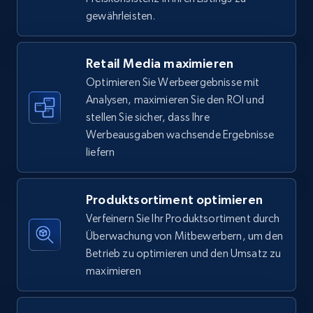
5.6K+
876+
Jetzt anfangen
gewährleisten.
Retail Media maximieren
Walmart - products - Find new products by
Optimieren Sie Werbeergebnisse mit
using specific category URL
Analysen, maximieren Sie den ROI und
URL, Final price, Sku, Currency, Gtin,
stellen Sie sicher, dass Ihre
Specifications, Image urls, Top reviews, and
Werbeausgaben wachsende Ergebnisse
more.
liefern
5.6K+
876+
Jetzt anfangen
Produktsortiment optimieren
Verfeinern Sie Ihr Produktsortiment durch
Überwachung von Mitbewerbern, um den
Walmart - products - Collects products by
Betrieb zu optimieren und den Umsatz zu
specific keywords
maximieren
URL, Final price, Sku, Currency, Gtin,
Specifications, Image urls, Top reviews, and