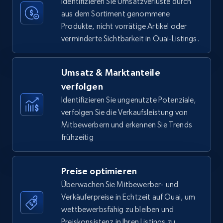
Identifizieren Sie Umsatzverluste durch
aus dem Sortiment genommene
Produkte, nicht vorrätige Artikel oder
verminderte Sichtbarkeit in Ouai-Listings.
Amazon Reviews
URL, Product name, Product rating, Product
rating object, Product rating max, Rating,
Umsatz & Marktanteile
Author name, Asin, and more.
verfolgen
Identifizieren Sie ungenutzte Potenziale,
7.4K+
872+
Jetzt anfangen
verfolgen Sie die Verkaufsleistung von
Mitbewerbern und erkennen Sie Trends
frühzeitig
Walmart - products
Preise optimieren
URL, Final price, Sku, Currency, Gtin,
Überwachen Sie Mitbewerber- und
Specifications, Image urls, Top reviews, and
more.
Verkäuferpreise in Echtzeit auf Ouai, um
wettbewerbsfähig zu bleiben und
Preiskonsistenz in Ihren Listings zu