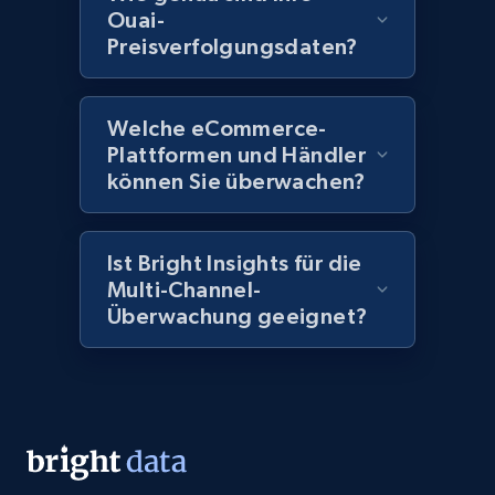
more.
Ouai-
Preisverfolgungsdaten?
2.1K+
375+
Jetzt anfangen
Welche eCommerce-
Plattformen und Händler
Amazon products global dataset - Collect
können Sie überwachen?
Amazon products by seller URL
Title, Seller name, Brand, Description, Initial
price, Currency, Availability, Reviews count, and
Ist Bright Insights für die
more.
Multi-Channel-
Überwachung geeignet?
2.1K+
375+
Jetzt anfangen
Amazon products global dataset - Collect
products from Brands URLs