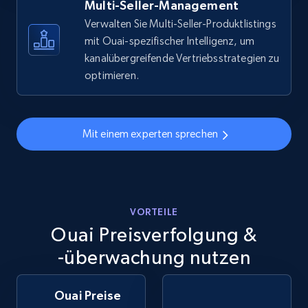
more.
Multi-Seller-Management
Verwalten Sie Multi-Seller-Produktlistings
5.6K+
876+
Jetzt anfangen
mit Ouai-spezifischer Intelligenz, um
kanalübergreifende Vertriebsstrategien zu
optimieren.
Walmart - products - Discover products by
using sku numbers
Mit einem experten sprechen
URL, Final price, Sku, Currency, Gtin,
Specifications, Image urls, Top reviews, and
more.
5.6K+
876+
VORTEILE
Jetzt anfangen
Ouai Preisverfolgung &
-überwachung nutzen
TikTok Shop
Ouai Preise
URL, Title, Available, Description, Currency, Initial