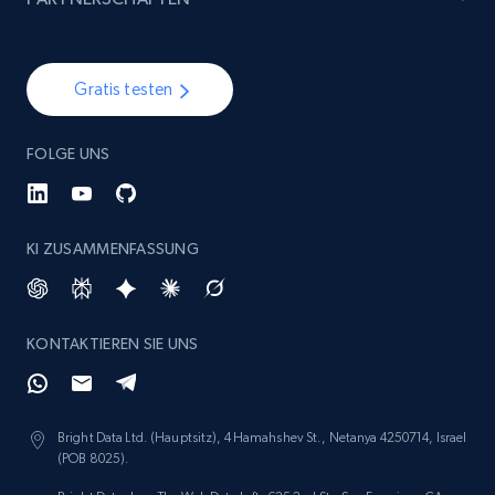
specified keywords
URL, Product id, Listing inventory id, Title, Rating,
Reviews count shop, Reviews count item, Initial
Gratis testen
price, and more.
FOLGE UNS
1.9K+
323+
Jetzt anfangen
KI ZUSAMMENFASSUNG
Etsy - Collects data from shop's URL
URL, Product id, Listing inventory id, Title, Rating,
Reviews count shop, Reviews count item, Initial
KONTAKTIEREN SIE UNS
price, and more.
1.9K+
323+
Jetzt anfangen
Bright Data Ltd. (Hauptsitz), 4 Hamahshev St., Netanya 4250714, Israel
(POB 8025).