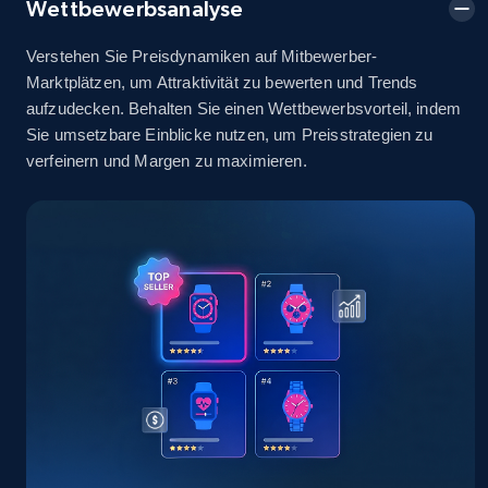
Wettbewerbsanalyse
2.5K+
378+
Jetzt anfangen
Verstehen Sie Preisdynamiken auf Mitbewerber-
Marktplätzen, um Attraktivität zu bewerten und Trends
aufzudecken. Behalten Sie einen Wettbewerbsvorteil, indem
eBay
Sie umsetzbare Einblicke nutzen, um Preisstrategien zu
URL, Product id, Title, Seller name, Seller rating,
verfeinern und Margen zu maximieren.
Seller reviews, Breadcrumbs, Root category, and
more.
2.5K+
359+
Jetzt anfangen
eBay - Gather data on products using
specified keywords
URL, Product id, Title, Seller name, Seller rating,
Seller reviews, Breadcrumbs, Root category, and
more.