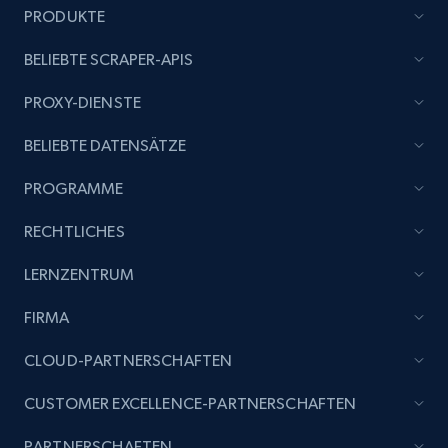
PRODUKTE
Title, Seller name, Brand, Description, Initial
price, Currency, Availability, Reviews count, and
BELIEBTE SCRAPER-APIS
more.
PROXY-DIENSTE
2.1K+
375+
Jetzt anfangen
BELIEBTE DATENSÄTZE
PROGRAMME
Etsy
RECHTLICHES
URL, Product id, Listing inventory id, Title, Rating,
Reviews count shop, Reviews count item, Initial
LERNZENTRUM
price, and more.
FIRMA
1.9K+
323+
Jetzt anfangen
CLOUD-PARTNERSCHAFTEN
CUSTOMER EXCELLENCE-PARTNERSCHAFTEN
Etsy - Collect data on products using
PARTNERSCHAFTEN