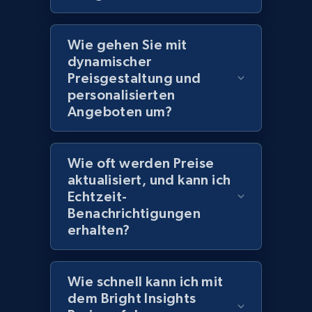
Wie gehen Sie mit
Amazon products global dataset
dynamischer
Title, Seller name, Brand, Description, Initial
Preisgestaltung und
price, Currency, Availability, Reviews count, and
personalisierten
more.
Angeboten um?
2.1K+
375+
Jetzt anfangen
Wie oft werden Preise
aktualisiert, und kann ich
Echtzeit-
Amazon products global dataset - Collects
Benachrichtigungen
products by specific category URL
erhalten?
Title, Seller name, Brand, Description, Initial
price, Currency, Availability, Reviews count, and
more.
Wie schnell kann ich mit
dem Bright Insights