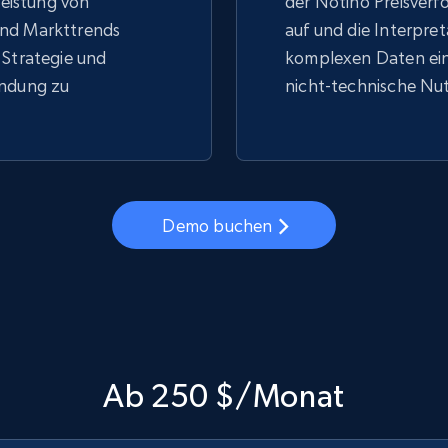
 Leistung von
der Notino Preisverfo
nd Markttrends
auf und die Interpre
 Strategie und
komplexen Daten ein
indung zu
nicht-technische Nut
Demo buchen
Ab 250 $/Monat