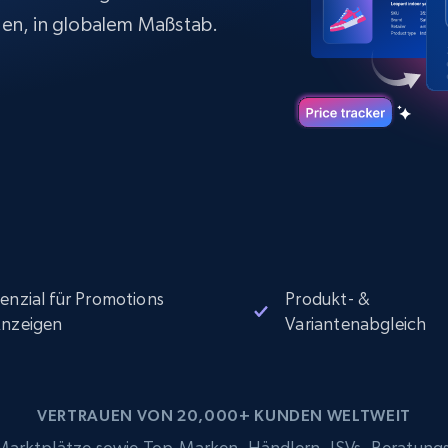
Datacenter proxys
collected
$0.9/IP
B
en, in globalem Maßstab.
ISP proxys
Über 700.000 vollständig konforme
statische Privatanwender-Proxys
enzial für Promotions
Produkt- &
nzeigen
Variantenabgleich
VERTRAUEN VON 20,000+ KUNDEN WELTWEIT
rktplätze sowie Top-Marken, Händlern, ISVs, Beratung