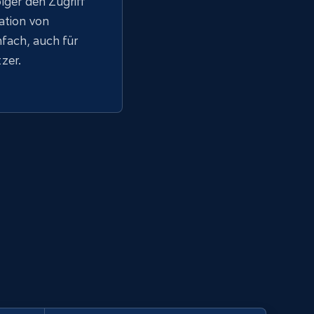
lger den Zugriff
tation von
fach, auch für
zer.