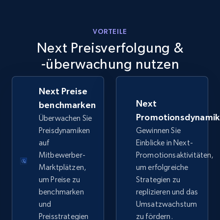
more.
5.6K+
875+
Jetzt anfangen
VORTEILE
Next Preisverfolgung &
-überwachung nutzen
Walmart - products - Discover products by
using sku numbers
Next Preise
URL, Final price, Sku, Currency, Gtin,
Next
benchmarken
Specifications, Image urls, Top reviews, and
Promotionsdynami
Überwachen Sie
more.
Preisdynamiken
Gewinnen Sie
auf
Einblicke in Next-
5.6K+
875+
Jetzt anfangen
Mitbewerber-
Promotionsaktivitäten,
Marktplätzen,
um erfolgreiche
um Preise zu
Strategien zu
benchmarken
replizieren und das
TikTok Shop
und
Umsatzwachstum
URL, Title, Available, Description, Currency, Initial
Preisstrategien
zu fördern.