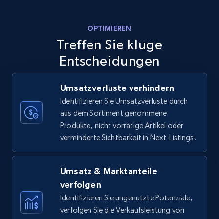
Amazon products - Collects products by
OPTIMIEREN
specific keywords
Treffen Sie kluge
Title, Seller name, Brand, Description, Initial
price, Currency, Availability, Reviews count, and
Entscheidungen
more.
Umsatzverluste verhindern
35.2K+
5.7K+
Jetzt anfangen
Identifizieren Sie Umsatzverluste durch
aus dem Sortiment genommene
Produkte, nicht vorrätige Artikel oder
verminderte Sichtbarkeit in Next-Listings.
Amazon products - find products by using
upc numbers
Title, Seller name, Brand, Description, Initial
Umsatz & Marktanteile
price, Currency, Availability, Reviews count, and
verfolgen
more.
Identifizieren Sie ungenutzte Potenziale,
verfolgen Sie die Verkaufsleistung von
35.2K+
5.7K+
Jetzt anfangen