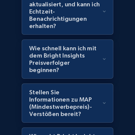
aktualisiert, und kann ich
Echtzeit-
Benachrichtigungen
Amazon products global dataset
erhalten?
Title, Seller name, Brand, Description, Initial
price, Currency, Availability, Reviews count, and
more.
Wie schnell kann ich mit
dem Bright Insights
2.1K+
375+
Jetzt anfangen
Preisverfolger
beginnen?
Amazon products global dataset - Collects
Stellen Sie
products by specific category URL
Informationen zu MAP
(Mindestwerbepreis)-
Title, Seller name, Brand, Description, Initial
price, Currency, Availability, Reviews count, and
Verstößen bereit?
more.