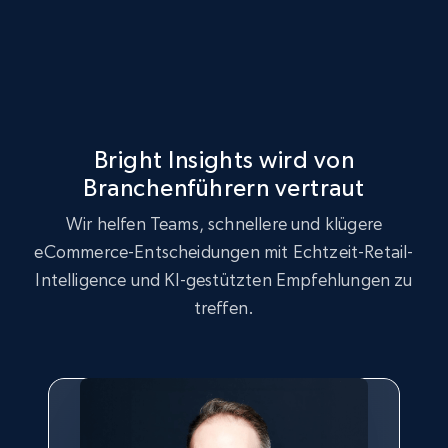
2.5K+
359+
Jetzt anfangen
eBay - Collect products from shops on eBay
Bright Insights wird von
URL, Product id, Title, Seller name, Seller rating,
Branchenführern vertraut
Seller reviews, Breadcrumbs, Root category, and
more.
Wir helfen Teams, schnellere und klügere
eCommerce-Entscheidungen mit Echtzeit-Retail-
2.5K+
359+
Jetzt anfangen
Intelligence und KI-gestützten Empfehlungen zu
treffen.
eBay - Collect records by category
URL, Product id, Title, Seller name, Seller rating,
Seller reviews, Breadcrumbs, Root category, and
more.