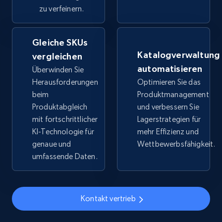
price, Final price, Discount percent, and more.
zu verfeinern.
5.4K+
668+
Jetzt anfangen
Gleiche SKUs
Katalogverwaltung
vergleichen
automatisieren
Überwinden Sie
TikTok Shop - category
Herausforderungen
Optimieren Sie das
beim
Produktmanagement
URL, Title, Available, Description, Currency, Initial
price, Final price, Discount percent, and more.
Produktabgleich
und verbessern Sie
mit fortschrittlicher
Lagerstrategien für
KI-Technologie für
mehr Effizienz und
5.4K+
668+
Jetzt anfangen
genaue und
Wettbewerbsfähigkeit.
umfassende Daten.
TikTok Shop - Collect TikTok shop products
by keywords search
Kontakt vertrieb
URL, Title, Available, Description, Currency, Initial
price, Final price, Discount percent, and more.