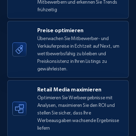
Mitbewerbern und erkennen Sie Trends
frühzeitig
Amazon Reviews
Preise optimieren
URL, Product name, Product rating, Product
Überwachen Sie Mitbewerber- und
rating object, Product rating max, Rating,
Verkäuferpreise in Echtzeit auf Next, um
Author name, Asin, and more.
wettbewerbsfähig zu bleiben und
Preiskonsistenz in Ihren Listings zu
7.4K+
870+
Jetzt anfangen
gewährleisten.
Retail Media maximieren
Walmart - products
Optimieren Sie Werbeergebnisse mit
Analysen, maximieren Sie den ROI und
URL, Final price, Sku, Currency, Gtin,
Specifications, Image urls, Top reviews, and
stellen Sie sicher, dass Ihre
more.
Werbeausgaben wachsende Ergebnisse
liefern