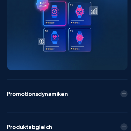
2.5K+
378+
Jetzt anfangen
eBay
URL, Product id, Title, Seller name, Seller rating,
Seller reviews, Breadcrumbs, Root category, and
more.
2.5K+
359+
Jetzt anfangen
Promotionsdynamiken
eBay - Gather data on products using
specified keywords
URL, Product id, Title, Seller name, Seller rating,
Seller reviews, Breadcrumbs, Root category, and
Produktabgleich
more.