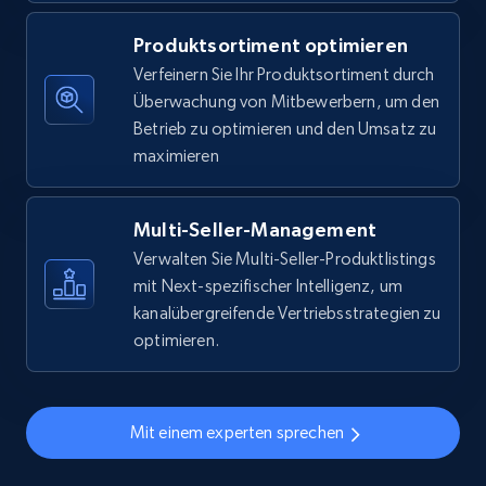
5.6K+
875+
Jetzt anfangen
Produktsortiment optimieren
Verfeinern Sie Ihr Produktsortiment durch
Überwachung von Mitbewerbern, um den
Walmart - products - Find new products by
Betrieb zu optimieren und den Umsatz zu
using specific category URL
maximieren
URL, Final price, Sku, Currency, Gtin,
Specifications, Image urls, Top reviews, and
more.
Multi-Seller-Management
Verwalten Sie Multi-Seller-Produktlistings
5.6K+
875+
Jetzt anfangen
mit Next-spezifischer Intelligenz, um
kanalübergreifende Vertriebsstrategien zu
optimieren.
Walmart - products - Collects products by
specific keywords
Mit einem experten sprechen
URL, Final price, Sku, Currency, Gtin,
Specifications, Image urls, Top reviews, and