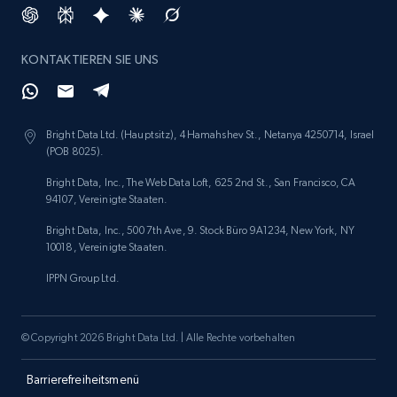
specified keywords
URL, Product id, Listing inventory id, Title, Rating,
KONTAKTIEREN SIE UNS
Reviews count shop, Reviews count item, Initial
price, and more.
1.9K+
322+
Jetzt anfangen
Bright Data Ltd. (Hauptsitz), 4 Hamahshev St., Netanya 4250714, Israel
(POB 8025).
Bright Data, Inc., The Web Data Loft, 625 2nd St., San Francisco, CA
94107, Vereinigte Staaten.
Etsy - Collects data from shop's URL
Bright Data, Inc., 500 7th Ave, 9. Stock Büro 9A1234, New York, NY
URL, Product id, Listing inventory id, Title, Rating,
10018, Vereinigte Staaten.
Reviews count shop, Reviews count item, Initial
IPPN Group Ltd.
price, and more.
1.9K+
322+
Jetzt anfangen
© Copyright 2026 Bright Data Ltd. | Alle Rechte vorbehalten
Barrierefreiheitsmenü