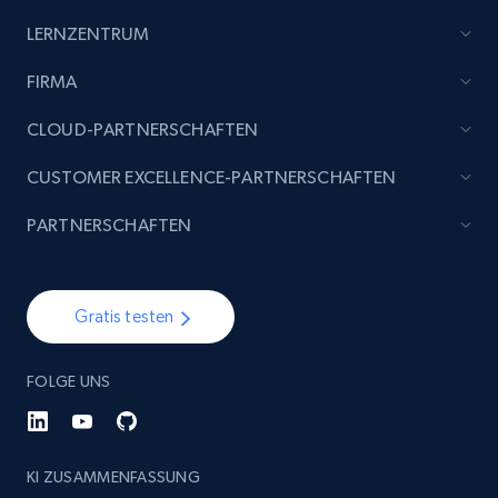
Title, Seller name, Brand, Description, Initial
LERNZENTRUM
price, Currency, Availability, Reviews count, and
more.
FIRMA
CLOUD-PARTNERSCHAFTEN
2.1K+
375+
Jetzt anfangen
CUSTOMER EXCELLENCE-PARTNERSCHAFTEN
PARTNERSCHAFTEN
Etsy
URL, Product id, Listing inventory id, Title, Rating,
Reviews count shop, Reviews count item, Initial
Gratis testen
price, and more.
1.9K+
322+
Jetzt anfangen
FOLGE UNS
KI ZUSAMMENFASSUNG
Etsy - Collect data on products using