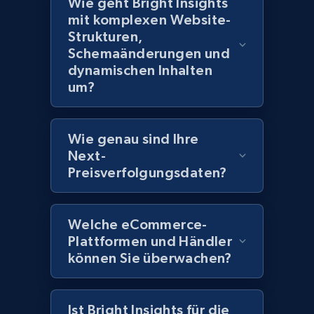
Wie geht Bright Insights
2.1K+
375+
Jetzt anfangen
mit komplexen Website-
Strukturen,
Schemaänderungen und
dynamischen Inhalten
Amazon products global dataset -
um?
Collecting products by keyword search
Title, Seller name, Brand, Description, Initial
price, Currency, Availability, Reviews count, and
Wie genau sind Ihre
more.
Next-
Preisverfolgungsdaten?
2.1K+
375+
Jetzt anfangen
Welche eCommerce-
Plattformen und Händler
Amazon products global dataset - Collects
können Sie überwachen?
products by best sellers category URL
Title, Seller name, Brand, Description, Initial
price, Currency, Availability, Reviews count, and
Ist Bright Insights für die