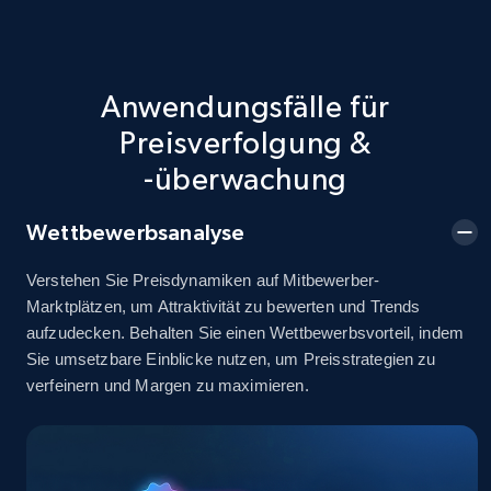
5.4K+
668+
Jetzt anfangen
Anwendungsfälle für
Preisverfolgung &
TikTok Shop - discover records by shop url
-überwachung
URL, Title, Available, Description, Currency, Initial
price, Final price, Discount percent, and more.
Wettbewerbsanalyse
Verstehen Sie Preisdynamiken auf Mitbewerber-
5.4K+
668+
Jetzt anfangen
Marktplätzen, um Attraktivität zu bewerten und Trends
aufzudecken. Behalten Sie einen Wettbewerbsvorteil, indem
Sie umsetzbare Einblicke nutzen, um Preisstrategien zu
verfeinern und Margen zu maximieren.
Amazon sellers info
Seller id, URL, Seller name, Description, Detailed
info, Stars, Feedbacks, Return policy, and more.