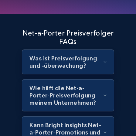
Home Depot US - Discover products by
specified UPC
Net-a-Porter Preisverfolger
URL, Domain, Country code, Model number,
FAQs
Sku, Product id, Product name, Manufacturer,
and more.
Was ist Preisverfolgung
und -überwachung?
2.1K+
355+
Jetzt anfangen
Wie hilft die Net-a-
Porter-Preisverfolgung
Home Depot US - Discovery products by
meinem Unternehmen?
specific category URL
URL, Domain, Country code, Model number,
Sku, Product id, Product name, Manufacturer,
Kann Bright Insights Net-
and more.
a-Porter-Promotions und