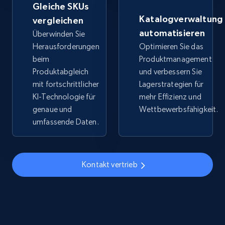
Gleiche SKUs
URL, Title, Available, Description, Currency, Initial
Katalogverwaltung
vergleichen
price, Final price, Discount percent, and more.
automatisieren
Überwinden Sie
Herausforderungen
Optimieren Sie das
5.4K+
668+
Jetzt anfangen
beim
Produktmanagement
Produktabgleich
und verbessern Sie
mit fortschrittlicher
Lagerstrategien für
KI-Technologie für
mehr Effizienz und
TikTok Shop - discover records by shop url
genaue und
Wettbewerbsfähigkeit.
URL, Title, Available, Description, Currency, Initial
umfassende Daten.
price, Final price, Discount percent, and more.
5.4K+
668+
Jetzt anfangen
Kontakt vertrieb
Amazon sellers info
Seller id, URL, Seller name, Description, Detailed