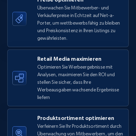
Überwachen Sie Mitbewerber- und
Verkäuferpreise in Echtzeit auf Net-a-
5.6K+
875+
Jetzt anfangen
Porter, um wettbewerbsfähig zu bleiben
und Preiskonsistenz in Ihren Listings zu
gewährleisten.
Walmart - products - Find new products by
using specific category URL
Retail Media maximieren
URL, Final price, Sku, Currency, Gtin,
Optimieren Sie Werbeergebnisse mit
Specifications, Image urls, Top reviews, and
Analysen, maximieren Sie den ROI und
more.
stellen Sie sicher, dass Ihre
Werbeausgaben wachsende Ergebnisse
5.6K+
875+
Jetzt anfangen
liefern
Produktsortiment optimieren
Walmart - products - Collects products by
Verfeinern Sie Ihr Produktsortiment durch
specific keywords
Überwachung von Mitbewerbern, um den