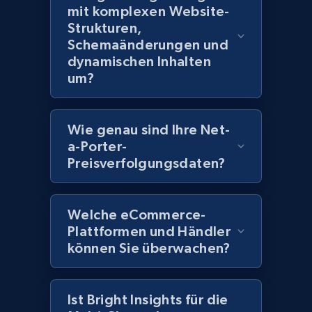
Title, Seller name, Brand, Description, Initial
mit komplexen Website-
price, Currency, Availability, Reviews count, and
Strukturen,
more.
Schemaänderungen und
dynamischen Inhalten
um?
2.1K+
375+
Jetzt anfangen
Wie genau sind Ihre Net-
Amazon products global dataset - Collect
a-Porter-
Amazon products by seller URL
Preisverfolgungsdaten?
Title, Seller name, Brand, Description, Initial
price, Currency, Availability, Reviews count, and
Welche eCommerce-
more.
Plattformen und Händler
können Sie überwachen?
2.1K+
375+
Jetzt anfangen
Ist Bright Insights für die