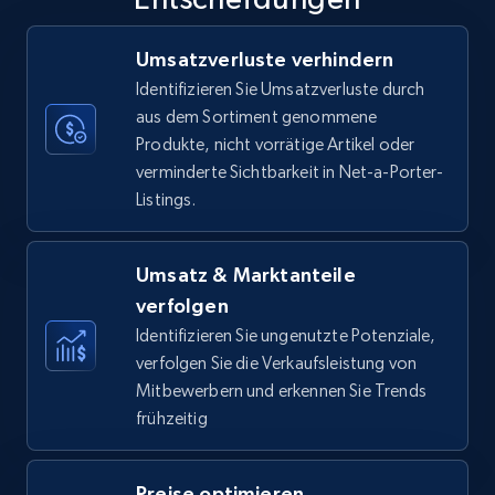
35.3K+
5.7K+
Jetzt anfangen
Umsatzverluste verhindern
Identifizieren Sie Umsatzverluste durch
aus dem Sortiment genommene
Produkte, nicht vorrätige Artikel oder
Amazon Reviews
verminderte Sichtbarkeit in Net-a-Porter-
URL, Product name, Product rating, Product
Listings.
rating object, Product rating max, Rating,
Author name, Asin, and more.
Umsatz & Marktanteile
7.4K+
870+
Jetzt anfangen
verfolgen
Identifizieren Sie ungenutzte Potenziale,
verfolgen Sie die Verkaufsleistung von
Mitbewerbern und erkennen Sie Trends
Walmart - products
frühzeitig
URL, Final price, Sku, Currency, Gtin,
Specifications, Image urls, Top reviews, and
more.
Preise optimieren