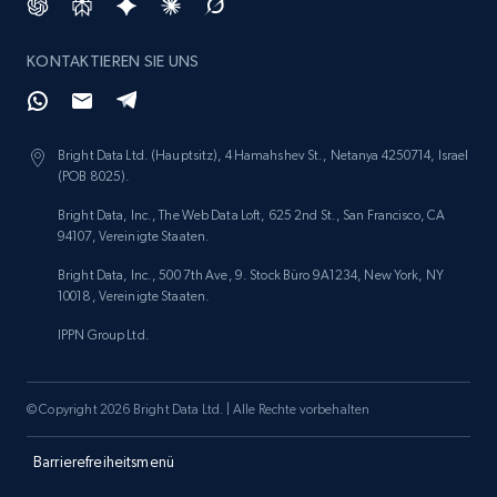
KONTAKTIEREN SIE UNS
Amazon products search
Asin, URL, Name, Sponsored, Initial price, Final
price, Currency, Sold, and more.
Bright Data Ltd. (Hauptsitz), 4 Hamahshev St., Netanya 4250714, Israel
(POB 8025).
1.6K+
181+
Jetzt anfangen
Bright Data, Inc., The Web Data Loft, 625 2nd St., San Francisco, CA
94107, Vereinigte Staaten.
Bright Data, Inc., 500 7th Ave, 9. Stock Büro 9A1234, New York, NY
10018, Vereinigte Staaten.
Target
IPPN Group Ltd.
URL, Product id, Title, Product description,
Rating, Reviews count, Initial price, Discount,
and more.
© Copyright 2026 Bright Data Ltd. | Alle Rechte vorbehalten
1.3K+
175+
Jetzt anfangen
Barrierefreiheitsmenü