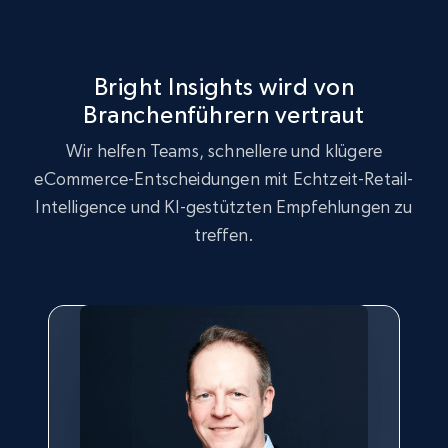
URL, Product id, Title, Seller name, Seller rating,
Seller reviews, Breadcrumbs, Root category, and
more.
Bright Insights wird von
2.5K+
359+
Jetzt anfangen
Branchenführern vertraut
Wir helfen Teams, schnellere und klügere
eCommerce-Entscheidungen mit Echtzeit-Retail-
Google Shopping
Intelligence und KI-gestützten Empfehlungen zu
URL, Product id, Title, Product description,
treffen.
Rating, Reviews count, Images, Variations, and
more.
2.4K+
199+
Jetzt anfangen
Google Shopping - collects products from