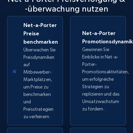
TikTok Shop
-überwachung nutzen
URL, Title, Available, Description, Currency, Initial
price, Final price, Discount percent, and more.
Net-a-Porter
Net-a-Porter
Preise
5.4K+
668+
Jetzt anfangen
Promotionsdynami
benchmarken
Gewinnen Sie
Überwachen Sie
Einblicke in Net-a-
Preisdynamiken
TikTok Shop - category
Porter-
auf
Promotionsaktivitäten,
Mitbewerber-
URL, Title, Available, Description, Currency, Initial
price, Final price, Discount percent, and more.
um erfolgreiche
Marktplätzen,
Strategien zu
um Preise zu
replizieren und das
benchmarken
5.4K+
668+
Jetzt anfangen
Umsatzwachstum
und
zu fördern.
Preisstrategien
zu verfeinern.
TikTok Shop - Collect TikTok shop products
by keywords search