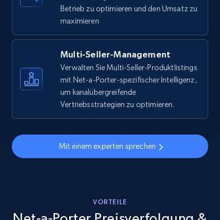
URL, Final price, Sku, Currency, Gtin,
Betrieb zu optimieren und den Umsatz zu
Specifications, Image urls, Top reviews, and
maximieren
more.
5.6K+
875+
Jetzt anfangen
Multi-Seller-Management
Verwalten Sie Multi-Seller-Produktlistings
mit Net-a-Porter-spezifischer Intelligenz,
um kanalübergreifende
Walmart - products - Discover products by
Vertriebsstrategien zu optimieren.
using sku numbers
URL, Final price, Sku, Currency, Gtin,
Specifications, Image urls, Top reviews, and
Mit einem experten sprechen
more.
5.6K+
875+
Jetzt anfangen
VORTEILE
Net-a-Porter Preisverfolgung &