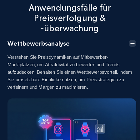
info, Stars, Feedbacks, Return policy, and more.
Anwendungsfälle für
Preisverfolgung &
2.5K+
378+
Jetzt anfangen
-überwachung
Wettbewerbsanalyse
eBay
Verstehen Sie Preisdynamiken auf Mitbewerber-
URL, Product id, Title, Seller name, Seller rating,
Marktplätzen, um Attraktivität zu bewerten und Trends
Seller reviews, Breadcrumbs, Root category, and
aufzudecken. Behalten Sie einen Wettbewerbsvorteil, indem
more.
Sie umsetzbare Einblicke nutzen, um Preisstrategien zu
verfeinern und Margen zu maximieren.
2.5K+
359+
Jetzt anfangen
eBay - Gather data on products using
specified keywords
URL, Product id, Title, Seller name, Seller rating,