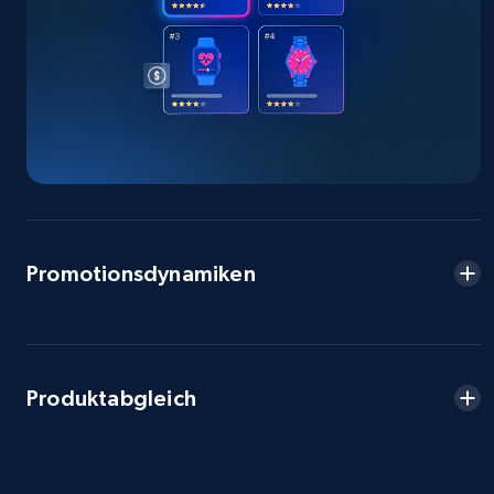
Seller reviews, Breadcrumbs, Root category, and
more.
2.5K+
359+
Jetzt anfangen
eBay - Collect products from shops on eBay
URL, Product id, Title, Seller name, Seller rating,
Seller reviews, Breadcrumbs, Root category, and
Promotionsdynamiken
more.
2.5K+
359+
Jetzt anfangen
Produktabgleich
eBay - Collect records by category