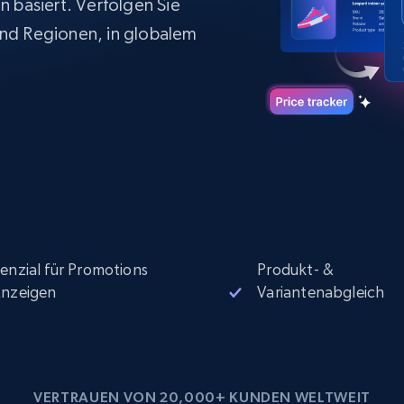
 basiert. Verfolgen Sie
Datacenter proxys
collected
$0.9/IP
B
nd Regionen, in globalem
ISP proxys
Über 700.000 vollständig konforme
statische Privatanwender-Proxys
enzial für Promotions
Produkt- &
nzeigen
Variantenabgleich
VERTRAUEN VON 20,000+ KUNDEN WELTWEIT