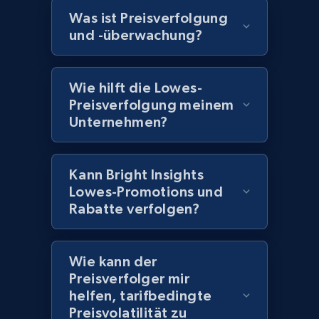
Home Depot US - Discover products by
Was ist Preisverfolgung
specified UPC
und -überwachung?
URL, Domain, Country code, Model number,
Sku, Product id, Product name, Manufacturer,
and more.
Wie hilft die Lowes-
Preisverfolgung meinem
Unternehmen?
2.1K+
355+
Jetzt anfangen
Kann Bright Insights
Home Depot US - Discovery products by
Lowes-Promotions und
specific category URL
Rabatte verfolgen?
URL, Domain, Country code, Model number,
Sku, Product id, Product name, Manufacturer,
Wie kann der
and more.
Preisverfolger mir
helfen, tarifbedingte
2.1K+
355+
Jetzt anfangen
Preisvolatilität zu