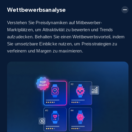
2.5K+
378+
Jetzt anfangen
Wettbewerbsanalyse
Verstehen Sie Preisdynamiken auf Mitbewerber-
Marktplätzen, um Attraktivität zu bewerten und Trends
eBay
aufzudecken. Behalten Sie einen Wettbewerbsvorteil, indem
URL, Product id, Title, Seller name, Seller rating,
Sie umsetzbare Einblicke nutzen, um Preisstrategien zu
Seller reviews, Breadcrumbs, Root category, and
verfeinern und Margen zu maximieren.
more.
2.5K+
359+
Jetzt anfangen
eBay - Gather data on products using
specified keywords
URL, Product id, Title, Seller name, Seller rating,
Seller reviews, Breadcrumbs, Root category, and
more.