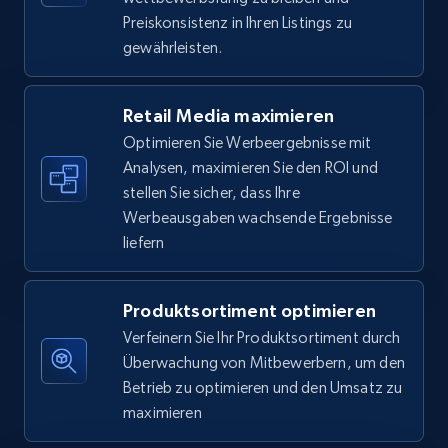
5.6K+
876+
Jetzt anfangen
Preiskonsistenz in Ihren Listings zu
gewährleisten.
Walmart - products - Find new products by
Retail Media maximieren
using specific category URL
Optimieren Sie Werbeergebnisse mit
URL, Final price, Sku, Currency, Gtin,
Analysen, maximieren Sie den ROI und
Specifications, Image urls, Top reviews, and
stellen Sie sicher, dass Ihre
more.
Werbeausgaben wachsende Ergebnisse
liefern
5.6K+
876+
Jetzt anfangen
Produktsortiment optimieren
Verfeinern Sie Ihr Produktsortiment durch
Walmart - products - Collects products by
Überwachung von Mitbewerbern, um den
specific keywords
Betrieb zu optimieren und den Umsatz zu
URL, Final price, Sku, Currency, Gtin,
maximieren
Specifications, Image urls, Top reviews, and