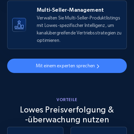
more.
Multi-Seller-Management
5.6K+
876+
Jetzt anfangen
Verwalten Sie Multi-Seller-Produktlistings
mit Lowes-spezifischer Intelligenz, um
kanalübergreifende Vertriebsstrategien zu
optimieren.
Walmart - products - Discover products by
using sku numbers
URL, Final price, Sku, Currency, Gtin,
Mit einem experten sprechen
Specifications, Image urls, Top reviews, and
more.
5.6K+
876+
Jetzt anfangen
VORTEILE
Lowes Preisverfolgung &
-überwachung nutzen
TikTok Shop
URL, Title, Available, Description, Currency, Initial