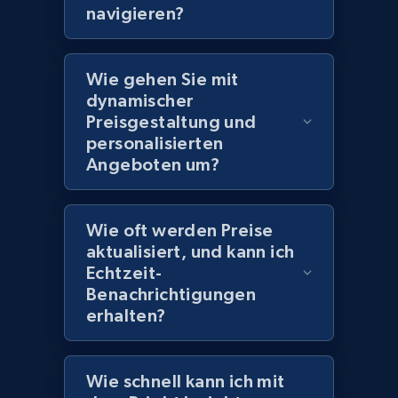
navigieren?
Amazon products global dataset
Wie gehen Sie mit
Title, Seller name, Brand, Description, Initial
dynamischer
price, Currency, Availability, Reviews count, and
Preisgestaltung und
more.
personalisierten
Angeboten um?
2.1K+
375+
Jetzt anfangen
Wie oft werden Preise
aktualisiert, und kann ich
Amazon products global dataset - Collects
Echtzeit-
products by specific category URL
Benachrichtigungen
Title, Seller name, Brand, Description, Initial
erhalten?
price, Currency, Availability, Reviews count, and
more.
Wie schnell kann ich mit