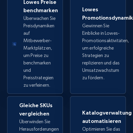
Lowes Preise
price, Final price, Discount percent, and more.
Lowes
benchmarken
Promotionsdynami
Überwachen Sie
5.4K+
668+
Jetzt anfangen
Preisdynamiken
Gewinnen Sie
auf
Einblicke in Lowes-
Mitbewerber-
Promotionsaktivitäten,
Marktplätzen,
um erfolgreiche
TikTok Shop - category
um Preise zu
Strategien zu
URL, Title, Available, Description, Currency, Initial
benchmarken
replizieren und das
price, Final price, Discount percent, and more.
und
Umsatzwachstum
Preisstrategien
zu fördern.
5.4K+
668+
Jetzt anfangen
zu verfeinern.
Gleiche SKUs
TikTok Shop - Collect TikTok shop products
Katalogverwaltung
vergleichen
by keywords search
automatisieren
Überwinden Sie
URL, Title, Available, Description, Currency, Initial
Herausforderungen
Optimieren Sie das
price, Final price, Discount percent, and more.