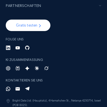
specified keywords
PARTNERSCHAFTEN
URL, Product id, Listing inventory id, Title, Rating,
Reviews count shop, Reviews count item, Initial
price, and more.
Gratis testen
1.9K+
323+
Jetzt anfangen
FOLGE UNS
Etsy - Collects data from shop's URL
KI ZUSAMMENFASSUNG
URL, Product id, Listing inventory id, Title, Rating,
Reviews count shop, Reviews count item, Initial
price, and more.
KONTAKTIEREN SIE UNS
1.9K+
323+
Jetzt anfangen
Bright Data Ltd. (Hauptsitz), 4 Hamahshev St., Netanya 4250714, Israel
(POB 8025).