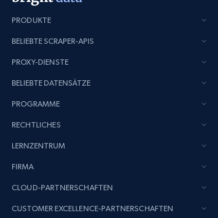
Title, Seller name, Brand, Description, Initial
price, Currency, Availability, Reviews count, and
PRODUKTE
more.
BELIEBTE SCRAPER-APIS
2.1K+
375+
Jetzt anfangen
PROXY-DIENSTE
BELIEBTE DATENSÄTZE
Etsy
PROGRAMME
URL, Product id, Listing inventory id, Title, Rating,
RECHTLICHES
Reviews count shop, Reviews count item, Initial
price, and more.
LERNZENTRUM
FIRMA
1.9K+
323+
Jetzt anfangen
CLOUD-PARTNERSCHAFTEN
CUSTOMER EXCELLENCE-PARTNERSCHAFTEN
Etsy - Collect data on products using