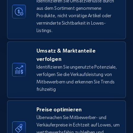
Identifizieren Sie Umsatzverluste durch
aus dem Sortiment genommene
Produkte, nicht vorrätige Artikel oder
verminderte Sichtbarkeit in Lowes-
Amazon Reviews
Listings.
URL, Product name, Product rating, Product
rating object, Product rating max, Rating,
Author name, Asin, and more.
Umsatz & Marktanteile
verfolgen
7.4K+
872+
Jetzt anfangen
Identifizieren Sie ungenutzte Potenziale,
verfolgen Sie die Verkaufsleistung von
Mitbewerbern und erkennen Sie Trends
frühzeitig
Walmart - products
URL, Final price, Sku, Currency, Gtin,
Preise optimieren
Specifications, Image urls, Top reviews, and
more.
Überwachen Sie Mitbewerber- und
Verkäuferpreise in Echtzeit auf Lowes, um
wettbewerbsfähig zu bleiben und