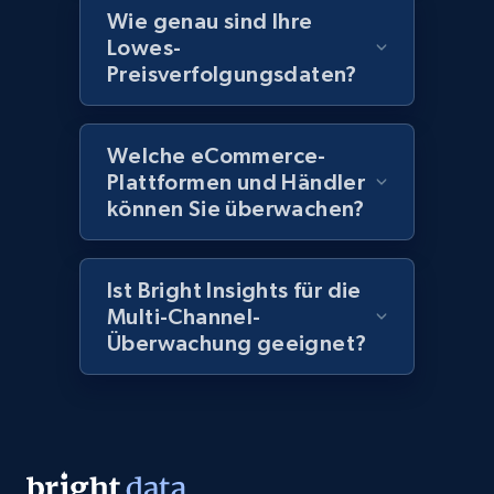
more.
Wie genau sind Ihre
Lowes-
2.1K+
375+
Jetzt anfangen
Preisverfolgungsdaten?
Welche eCommerce-
Amazon products global dataset - Collect
Plattformen und Händler
Amazon products by seller URL
können Sie überwachen?
Title, Seller name, Brand, Description, Initial
price, Currency, Availability, Reviews count, and
more.
Ist Bright Insights für die
Multi-Channel-
Überwachung geeignet?
2.1K+
375+
Jetzt anfangen
Amazon products global dataset - Collect
products from Brands URLs