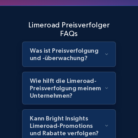
Home Depot US - Discover products by
Limeroad Preisverfolger
specified UPC
FAQs
URL, Domain, Country code, Model number,
Sku, Product id, Product name, Manufacturer,
Was ist Preisverfolgung
and more.
und -überwachung?
2.1K+
355+
Jetzt anfangen
Wie hilft die Limeroad-
Preisverfolgung meinem
Unternehmen?
Home Depot US - Discovery products by
specific category URL
URL, Domain, Country code, Model number,
Kann Bright Insights
Sku, Product id, Product name, Manufacturer,
Limeroad-Promotions
and more.
und Rabatte verfolgen?