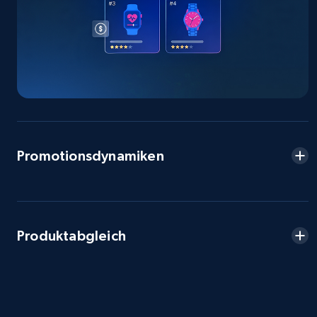
Seller reviews, Breadcrumbs, Root category, and
more.
2.5K+
359+
Jetzt anfangen
eBay - Collect products from shops on eBay
Promotionsdynamiken
URL, Product id, Title, Seller name, Seller rating,
Seller reviews, Breadcrumbs, Root category, and
more.
2.5K+
359+
Jetzt anfangen
Produktabgleich
eBay - Collect records by category