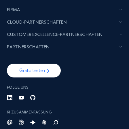
FIRMA
Etsy - Collect data on products using
specified keywords
CLOUD-PARTNERSCHAFTEN
URL, Product id, Listing inventory id, Title, Rating,
CUSTOMER EXCELLENCE-PARTNERSCHAFTEN
Reviews count shop, Reviews count item, Initial
price, and more.
PARTNERSCHAFTEN
1.9K+
323+
Jetzt anfangen
Gratis testen
Etsy - Collects data from shop's URL
FOLGE UNS
URL, Product id, Listing inventory id, Title, Rating,
Reviews count shop, Reviews count item, Initial
price, and more.
KI ZUSAMMENFASSUNG
1.9K+
323+
Jetzt anfangen