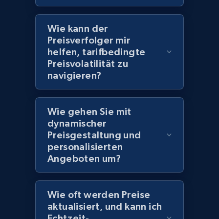
2.1K+
355+
Jetzt anfangen
Wie kann der
Preisverfolger mir
helfen, tarifbedingte
Amazon products global dataset
Preisvolatilität zu
Title, Seller name, Brand, Description, Initial
navigieren?
price, Currency, Availability, Reviews count, and
more.
Wie gehen Sie mit
dynamischer
2.1K+
375+
Jetzt anfangen
Preisgestaltung und
personalisierten
Angeboten um?
Amazon products global dataset - Collects
products by specific category URL
Wie oft werden Preise
Title, Seller name, Brand, Description, Initial
aktualisiert, und kann ich
price, Currency, Availability, Reviews count, and
Echtzeit-
more.