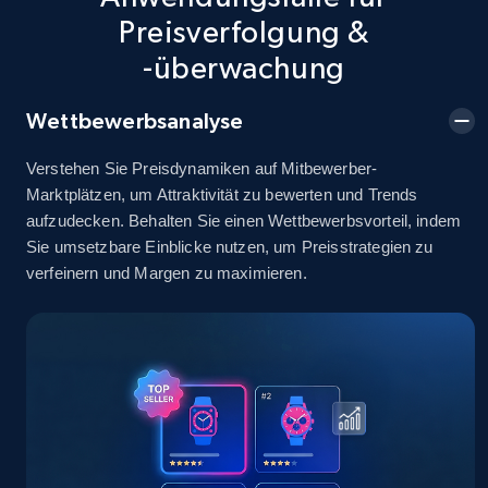
info, Stars, Feedbacks, Return policy, and more.
Preisverfolgung &
-überwachung
2.5K+
378+
Jetzt anfangen
Wettbewerbsanalyse
Verstehen Sie Preisdynamiken auf Mitbewerber-
eBay
Marktplätzen, um Attraktivität zu bewerten und Trends
URL, Product id, Title, Seller name, Seller rating,
aufzudecken. Behalten Sie einen Wettbewerbsvorteil, indem
Seller reviews, Breadcrumbs, Root category, and
Sie umsetzbare Einblicke nutzen, um Preisstrategien zu
more.
verfeinern und Margen zu maximieren.
2.5K+
359+
Jetzt anfangen
eBay - Gather data on products using
specified keywords
URL, Product id, Title, Seller name, Seller rating,