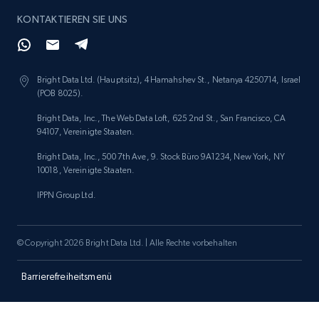
KONTAKTIEREN SIE UNS
Amazon products search
Asin, URL, Name, Sponsored, Initial price, Final
Bright Data Ltd. (Hauptsitz), 4 Hamahshev St., Netanya 4250714, Israel
price, Currency, Sold, and more.
(POB 8025).
Bright Data, Inc., The Web Data Loft, 625 2nd St., San Francisco, CA
1.6K+
181+
Jetzt anfangen
94107, Vereinigte Staaten.
Bright Data, Inc., 500 7th Ave, 9. Stock Büro 9A1234, New York, NY
10018, Vereinigte Staaten.
IPPN Group Ltd.
Target
URL, Product id, Title, Product description,
Rating, Reviews count, Initial price, Discount,
© Copyright 2026 Bright Data Ltd. | Alle Rechte vorbehalten
and more.
Barrierefreiheitsmenü
1.3K+
176+
Jetzt anfangen