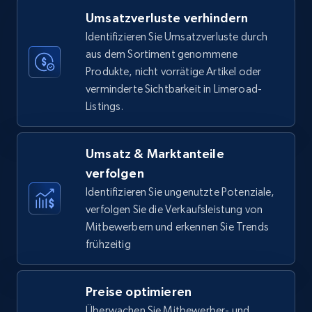
Umsatzverluste verhindern
35.3K+
5.7K+
Jetzt anfangen
Identifizieren Sie Umsatzverluste durch
aus dem Sortiment genommene
Produkte, nicht vorrätige Artikel oder
verminderte Sichtbarkeit in Limeroad-
Amazon Reviews
Listings.
URL, Product name, Product rating, Product
rating object, Product rating max, Rating,
Author name, Asin, and more.
Umsatz & Marktanteile
verfolgen
7.4K+
872+
Jetzt anfangen
Identifizieren Sie ungenutzte Potenziale,
verfolgen Sie die Verkaufsleistung von
Mitbewerbern und erkennen Sie Trends
frühzeitig
Walmart - products
URL, Final price, Sku, Currency, Gtin,
Preise optimieren
Specifications, Image urls, Top reviews, and
more.
Überwachen Sie Mitbewerber- und