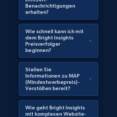
Benachrichtigungen
erhalten?
2.1K+
375+
Jetzt anfangen
Wie schnell kann ich mit
dem Bright Insights
Amazon products global dataset -
Preisverfolger
Collecting products by keyword search
beginnen?
Title, Seller name, Brand, Description, Initial
price, Currency, Availability, Reviews count, and
more.
Stellen Sie
Informationen zu MAP
2.1K+
375+
Jetzt anfangen
(Mindestwerbepreis)-
Verstößen bereit?
Amazon products global dataset - Collects
Wie geht Bright Insights
products by best sellers category URL
mit komplexen Website-