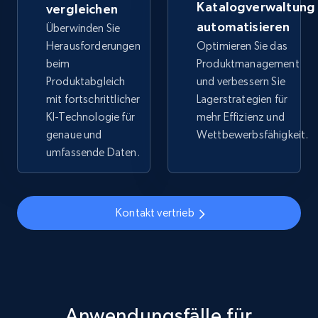
Katalogverwaltung
vergleichen
URL, Title, Available, Description, Currency, Initial
automatisieren
Überwinden Sie
price, Final price, Discount percent, and more.
Herausforderungen
Optimieren Sie das
beim
Produktmanagement
5.4K+
668+
Jetzt anfangen
Produktabgleich
und verbessern Sie
mit fortschrittlicher
Lagerstrategien für
KI-Technologie für
mehr Effizienz und
genaue und
Wettbewerbsfähigkeit.
TikTok Shop - discover records by shop url
umfassende Daten.
URL, Title, Available, Description, Currency, Initial
price, Final price, Discount percent, and more.
Kontakt vertrieb
5.4K+
668+
Jetzt anfangen
Amazon sellers info
Seller id, URL, Seller name, Description, Detailed
Anwendungsfälle für