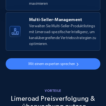
URL, Final price, Sku, Currency, Gtin,
maximieren
Specifications, Image urls, Top reviews, and
more.
Multi-Seller-Management
5.6K+
877+
Jetzt anfangen
Verwalten Sie Multi-Seller-Produktlistings
mit Limeroad-spezifischer Intelligenz, um
kanalübergreifende Vertriebsstrategien zu
optimieren.
Walmart - products - Discover products by
using sku numbers
URL, Final price, Sku, Currency, Gtin,
Mit einem experten sprechen
Specifications, Image urls, Top reviews, and
more.
5.6K+
877+
Jetzt anfangen
VORTEILE
Limeroad Preisverfolgung &