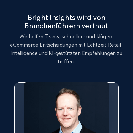
URL, Product id, Title, Seller name, Seller rating,
Seller reviews, Breadcrumbs, Root category, and
more.
Bright Insights wird von
Branchenführern vertraut
2.5K+
359+
Jetzt anfangen
Wir helfen Teams, schnellere und klügere
eCommerce-Entscheidungen mit Echtzeit-Retail-
Intelligence und KI-gestützten Empfehlungen zu
Google Shopping
treffen.
URL, Product id, Title, Product description,
Rating, Reviews count, Images, Variations, and
more.
2.4K+
202+
Jetzt anfangen
Google Shopping - collects products from