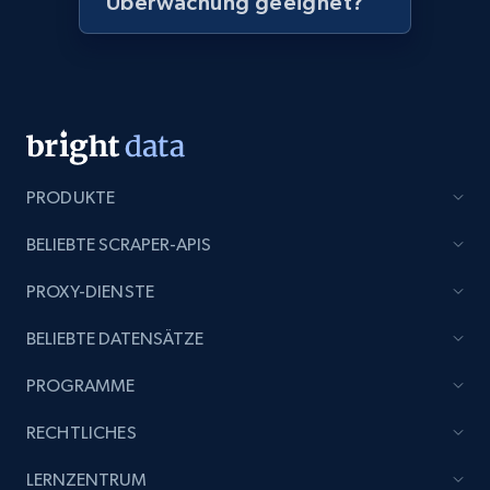
Überwachung geeignet?
Amazon products global dataset - Collect
products from Brands URLs
Title, Seller name, Brand, Description, Initial
price, Currency, Availability, Reviews count, and
more.
2.1K+
375+
Jetzt anfangen
PRODUKTE
BELIEBTE SCRAPER-APIS
Etsy
PROXY-DIENSTE
URL, Product id, Listing inventory id, Title, Rating,
BELIEBTE DATENSÄTZE
Reviews count shop, Reviews count item, Initial
price, and more.
PROGRAMME
1.9K+
323+
Jetzt anfangen
RECHTLICHES
LERNZENTRUM