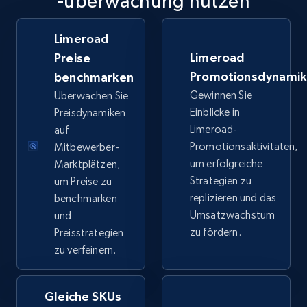
-überwachung nutzen
TikTok Shop
URL, Title, Available, Description, Currency, Initial
Limeroad
price, Final price, Discount percent, and more.
Limeroad
Preise
Promotionsdynami
benchmarken
5.4K+
668+
Jetzt anfangen
Gewinnen Sie
Überwachen Sie
Einblicke in
Preisdynamiken
Limeroad-
auf
TikTok Shop - category
Promotionsaktivitäten,
Mitbewerber-
um erfolgreiche
Marktplätzen,
URL, Title, Available, Description, Currency, Initial
Strategien zu
um Preise zu
price, Final price, Discount percent, and more.
replizieren und das
benchmarken
Umsatzwachstum
und
5.4K+
668+
Jetzt anfangen
zu fördern.
Preisstrategien
zu verfeinern.
TikTok Shop - Collect TikTok shop products
Gleiche SKUs
by keywords search