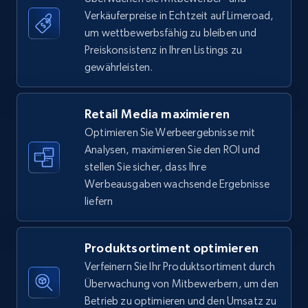
Verkäuferpreise in Echtzeit auf Limeroad,
um wettbewerbsfähig zu bleiben und
5.6K+
877+
Jetzt anfangen
Preiskonsistenz in Ihren Listings zu
gewährleisten.
Walmart - products - Find new products by
Retail Media maximieren
using specific category URL
Optimieren Sie Werbeergebnisse mit
URL, Final price, Sku, Currency, Gtin,
Analysen, maximieren Sie den ROI und
Specifications, Image urls, Top reviews, and
stellen Sie sicher, dass Ihre
more.
Werbeausgaben wachsende Ergebnisse
liefern
5.6K+
877+
Jetzt anfangen
Produktsortiment optimieren
Verfeinern Sie Ihr Produktsortiment durch
Walmart - products - Collects products by
Überwachung von Mitbewerbern, um den
specific keywords
Betrieb zu optimieren und den Umsatz zu