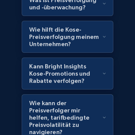
Was ist Preisverfolgung
Home Depot US - Discover products by
und -überwachung?
specified UPC
URL, Domain, Country code, Model number,
Sku, Product id, Product name, Manufacturer,
Wie hilft die Kose-
and more.
Preisverfolgung meinem
Unternehmen?
2.1K+
353+
Jetzt anfangen
Kann Bright Insights
Kose-Promotions und
Home Depot US - Discovery products by
Rabatte verfolgen?
specific category URL
URL, Domain, Country code, Model number,
Wie kann der
Sku, Product id, Product name, Manufacturer,
Preisverfolger mir
and more.
helfen, tarifbedingte
Preisvolatilität zu
2.1K+
353+
Jetzt anfangen
navigieren?