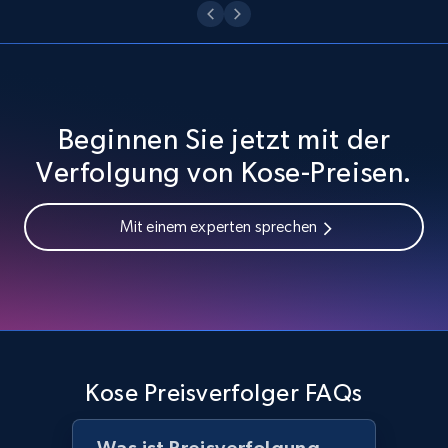
URL, Domain, Country code, Model number,
Sku, Product id, Product name, Manufacturer,
and more.
2.1K+
353+
Jetzt anfangen
Beginnen Sie jetzt mit der
Verfolgung von Kose-Preisen.
Home Depot US - Discover products by
Mit einem experten sprechen
specified URL
URL, Domain, Country code, Model number,
Sku, Product id, Product name, Manufacturer,
and more.
2.1K+
353+
Jetzt anfangen
Kose Preisverfolger FAQs