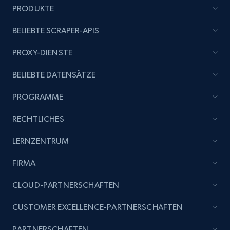
PRODUKTE
Title, Seller name, Brand, Description, Initial
price, Currency, Availability, Reviews count, and
BELIEBTE SCRAPER-APIS
more.
PROXY-DIENSTE
2.1K+
375+
Jetzt anfangen
BELIEBTE DATENSÄTZE
PROGRAMME
Etsy
RECHTLICHES
URL, Product id, Listing inventory id, Title, Rating,
Reviews count shop, Reviews count item, Initial
LERNZENTRUM
price, and more.
FIRMA
1.9K+
322+
Jetzt anfangen
CLOUD-PARTNERSCHAFTEN
CUSTOMER EXCELLENCE-PARTNERSCHAFTEN
Etsy - Collect data on products using
PARTNERSCHAFTEN