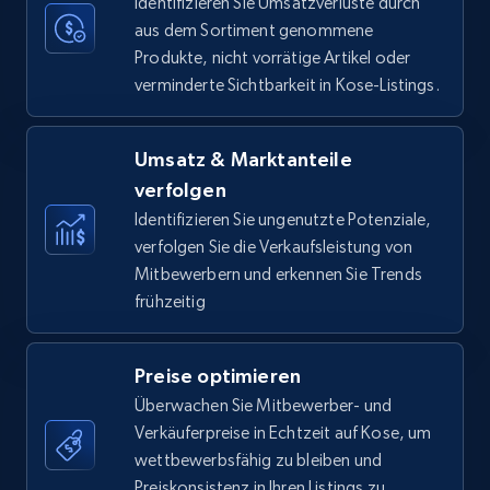
Identifizieren Sie Umsatzverluste durch
aus dem Sortiment genommene
Produkte, nicht vorrätige Artikel oder
verminderte Sichtbarkeit in Kose-Listings.
Amazon Reviews
URL, Product name, Product rating, Product
rating object, Product rating max, Rating,
Umsatz & Marktanteile
Author name, Asin, and more.
verfolgen
Identifizieren Sie ungenutzte Potenziale,
7.4K+
870+
Jetzt anfangen
verfolgen Sie die Verkaufsleistung von
Mitbewerbern und erkennen Sie Trends
frühzeitig
Walmart - products
Preise optimieren
URL, Final price, Sku, Currency, Gtin,
Überwachen Sie Mitbewerber- und
Specifications, Image urls, Top reviews, and
more.
Verkäuferpreise in Echtzeit auf Kose, um
wettbewerbsfähig zu bleiben und
Preiskonsistenz in Ihren Listings zu