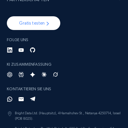
specified keywords
URL, Product id, Listing inventory id, Title, Rating,
Reviews count shop, Reviews count item, Initial
Gratis testen
price, and more.
FOLGE UNS
1.9K+
322+
Jetzt anfangen
KI ZUSAMMENFASSUNG
Etsy - Collects data from shop's URL
URL, Product id, Listing inventory id, Title, Rating,
Reviews count shop, Reviews count item, Initial
KONTAKTIEREN SIE UNS
price, and more.
1.9K+
322+
Jetzt anfangen
Bright Data Ltd. (Hauptsitz), 4 Hamahshev St., Netanya 4250714, Israel
(POB 8025).