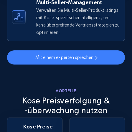
more.
Multi-Seller-Management
Verwalten Sie Multi-Seller-Produktlistings
5.6K+
875+
Jetzt anfangen
mit Kose-spezifischer Intelligenz, um
kanalübergreifende Vertriebsstrategien zu
optimieren.
Walmart - products - Discover products by
using sku numbers
Mit einem experten sprechen
URL, Final price, Sku, Currency, Gtin,
Specifications, Image urls, Top reviews, and
more.
5.6K+
875+
VORTEILE
Jetzt anfangen
Kose Preisverfolgung &
-überwachung nutzen
TikTok Shop
Kose Preise
URL, Title, Available, Description, Currency, Initial