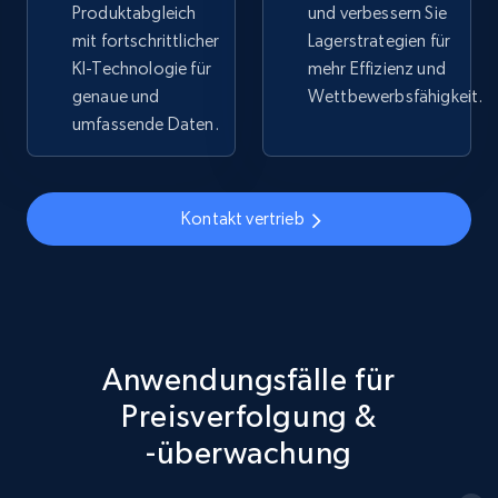
Produktabgleich
und verbessern Sie
mit fortschrittlicher
Lagerstrategien für
5.4K+
667+
Jetzt anfangen
KI-Technologie für
mehr Effizienz und
genaue und
Wettbewerbsfähigkeit.
umfassende Daten.
TikTok Shop - discover records by shop url
URL, Title, Available, Description, Currency, Initial
Kontakt vertrieb
price, Final price, Discount percent, and more.
5.4K+
667+
Jetzt anfangen
Anwendungsfälle für
Amazon sellers info
Preisverfolgung &
Seller id, URL, Seller name, Description, Detailed
-überwachung
info, Stars, Feedbacks, Return policy, and more.