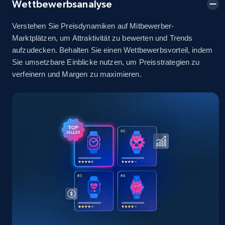
Wettbewerbsanalyse
2.5K+
378+
Jetzt anfangen
Verstehen Sie Preisdynamiken auf Mitbewerber-
Marktplätzen, um Attraktivität zu bewerten und Trends
aufzudecken. Behalten Sie einen Wettbewerbsvorteil, indem
eBay
Sie umsetzbare Einblicke nutzen, um Preisstrategien zu
URL, Product id, Title, Seller name, Seller rating,
verfeinern und Margen zu maximieren.
Seller reviews, Breadcrumbs, Root category, and
more.
2.5K+
359+
Jetzt anfangen
eBay - Gather data on products using
specified keywords
URL, Product id, Title, Seller name, Seller rating,
Seller reviews, Breadcrumbs, Root category, and
more.