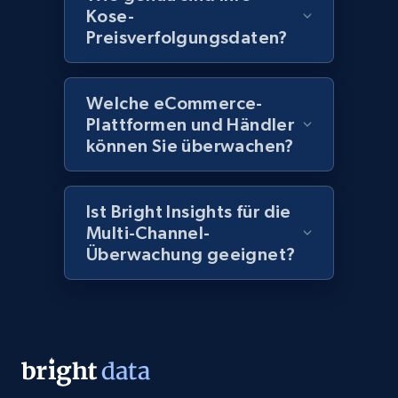
more.
Kose-
Preisverfolgungsdaten?
2.1K+
375+
Jetzt anfangen
Welche eCommerce-
Plattformen und Händler
Amazon products global dataset - Collect
können Sie überwachen?
Amazon products by seller URL
Title, Seller name, Brand, Description, Initial
price, Currency, Availability, Reviews count, and
Ist Bright Insights für die
more.
Multi-Channel-
Überwachung geeignet?
2.1K+
375+
Jetzt anfangen
Amazon products global dataset - Collect
products from Brands URLs