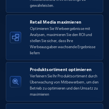
5.6K+
875+
Jetzt anfangen
gewährleisten.
Retail Media maximieren
Walmart - products - Find new products by
Optimieren Sie Werbeergebnisse mit
using specific category URL
Analysen, maximieren Sie den ROI und
URL, Final price, Sku, Currency, Gtin,
stellen Sie sicher, dass Ihre
Specifications, Image urls, Top reviews, and
Werbeausgaben wachsende Ergebnisse
more.
liefern
5.6K+
875+
Jetzt anfangen
Produktsortiment optimieren
Verfeinern Sie Ihr Produktsortiment durch
Überwachung von Mitbewerbern, um den
Walmart - products - Collects products by
Betrieb zu optimieren und den Umsatz zu
specific keywords
maximieren
URL, Final price, Sku, Currency, Gtin,
Specifications, Image urls, Top reviews, and