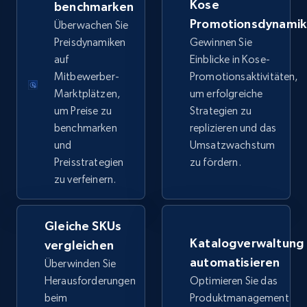
Kose
benchmarken
price, Final price, Discount percent, and more.
Promotionsdynami
Überwachen Sie
Preisdynamiken
Gewinnen Sie
5.4K+
667+
Jetzt anfangen
auf
Einblicke in Kose-
Mitbewerber-
Promotionsaktivitäten,
Marktplätzen,
um erfolgreiche
um Preise zu
Strategien zu
TikTok Shop - category
benchmarken
replizieren und das
URL, Title, Available, Description, Currency, Initial
und
Umsatzwachstum
price, Final price, Discount percent, and more.
Preisstrategien
zu fördern.
zu verfeinern.
5.4K+
667+
Jetzt anfangen
Gleiche SKUs
Katalogverwaltung
vergleichen
TikTok Shop - Collect TikTok shop products
automatisieren
Überwinden Sie
by keywords search
Herausforderungen
Optimieren Sie das
URL, Title, Available, Description, Currency, Initial
beim
Produktmanagement
price, Final price, Discount percent, and more.