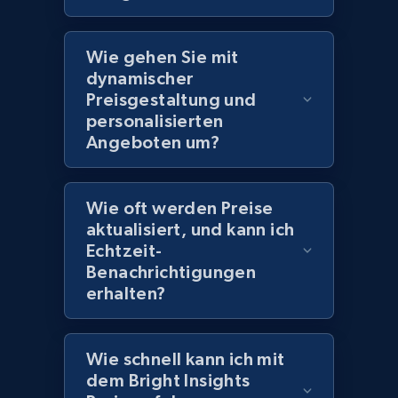
Wie gehen Sie mit
Amazon products global dataset
dynamischer
Title, Seller name, Brand, Description, Initial
Preisgestaltung und
price, Currency, Availability, Reviews count, and
personalisierten
more.
Angeboten um?
2.1K+
375+
Jetzt anfangen
Wie oft werden Preise
aktualisiert, und kann ich
Echtzeit-
Amazon products global dataset - Collects
Benachrichtigungen
products by specific category URL
erhalten?
Title, Seller name, Brand, Description, Initial
price, Currency, Availability, Reviews count, and
more.
Wie schnell kann ich mit
dem Bright Insights