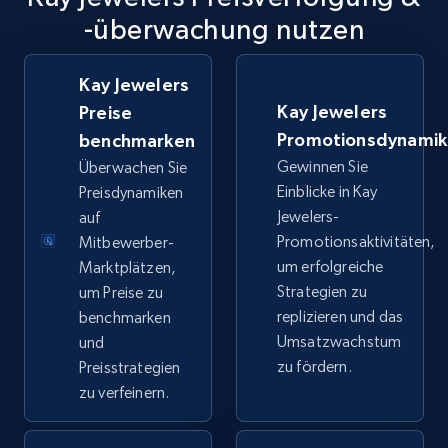
TikTok Shop
-überwachung nutzen
URL, Title, Available, Description, Currency, Initial
price, Final price, Discount percent, and more.
Kay Jewelers
Kay Jewelers
Preise
5.4K+
668+
Jetzt anfangen
Promotionsdynami
benchmarken
Gewinnen Sie
Überwachen Sie
Einblicke in Kay
Preisdynamiken
TikTok Shop - category
Jewelers-
auf
Promotionsaktivitäten,
Mitbewerber-
URL, Title, Available, Description, Currency, Initial
price, Final price, Discount percent, and more.
um erfolgreiche
Marktplätzen,
Strategien zu
um Preise zu
replizieren und das
benchmarken
5.4K+
668+
Jetzt anfangen
Umsatzwachstum
und
zu fördern.
Preisstrategien
zu verfeinern.
TikTok Shop - Collect TikTok shop products
by keywords search