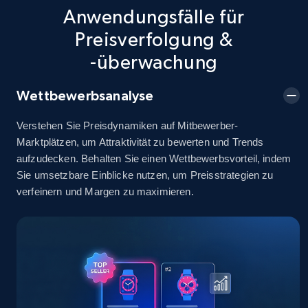
info, Stars, Feedbacks, Return policy, and more.
Anwendungsfälle für
Preisverfolgung &
2.5K+
378+
Jetzt anfangen
-überwachung
Wettbewerbsanalyse
eBay
Verstehen Sie Preisdynamiken auf Mitbewerber-
URL, Product id, Title, Seller name, Seller rating,
Marktplätzen, um Attraktivität zu bewerten und Trends
Seller reviews, Breadcrumbs, Root category, and
aufzudecken. Behalten Sie einen Wettbewerbsvorteil, indem
more.
Sie umsetzbare Einblicke nutzen, um Preisstrategien zu
verfeinern und Margen zu maximieren.
2.5K+
359+
Jetzt anfangen
eBay - Gather data on products using
specified keywords
URL, Product id, Title, Seller name, Seller rating,