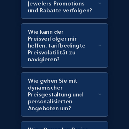
Jewelers-Promotions
2.1K+
355+
Jetzt anfangen
und Rabatte verfolgen?
Wie kann der
Amazon products global dataset
Preisverfolger mir
Title, Seller name, Brand, Description, Initial
helfen, tarifbedingte
price, Currency, Availability, Reviews count, and
Preisvolatilität zu
more.
navigieren?
2.1K+
375+
Jetzt anfangen
Wie gehen Sie mit
dynamischer
Preisgestaltung und
Amazon products global dataset - Collects
personalisierten
products by specific category URL
Angeboten um?
Title, Seller name, Brand, Description, Initial
price, Currency, Availability, Reviews count, and
more.