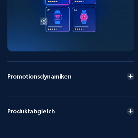
Seller reviews, Breadcrumbs, Root category, and
more.
2.5K+
359+
Jetzt anfangen
eBay - Collect products from shops on eBay
URL, Product id, Title, Seller name, Seller rating,
Seller reviews, Breadcrumbs, Root category, and
Promotionsdynamiken
more.
2.5K+
359+
Jetzt anfangen
Produktabgleich
eBay - Collect records by category