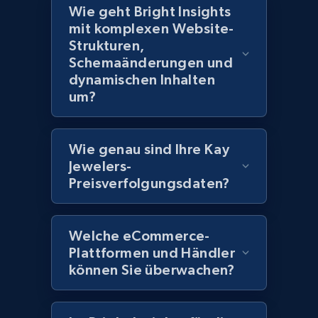
Title, Seller name, Brand, Description, Initial
Wie geht Bright Insights
price, Currency, Availability, Reviews count, and
mit komplexen Website-
more.
Strukturen,
Schemaänderungen und
dynamischen Inhalten
2.1K+
375+
Jetzt anfangen
um?
Amazon products global dataset - Collect
Wie genau sind Ihre Kay
Amazon products by seller URL
Jewelers-
Preisverfolgungsdaten?
Title, Seller name, Brand, Description, Initial
price, Currency, Availability, Reviews count, and
more.
Welche eCommerce-
Plattformen und Händler
2.1K+
375+
Jetzt anfangen
können Sie überwachen?