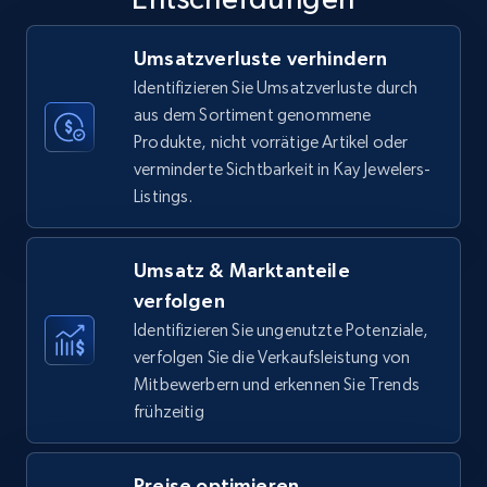
35.3K+
5.7K+
Jetzt anfangen
Umsatzverluste verhindern
Identifizieren Sie Umsatzverluste durch
aus dem Sortiment genommene
Produkte, nicht vorrätige Artikel oder
Amazon Reviews
verminderte Sichtbarkeit in Kay Jewelers-
URL, Product name, Product rating, Product
Listings.
rating object, Product rating max, Rating,
Author name, Asin, and more.
Umsatz & Marktanteile
7.4K+
870+
Jetzt anfangen
verfolgen
Identifizieren Sie ungenutzte Potenziale,
verfolgen Sie die Verkaufsleistung von
Mitbewerbern und erkennen Sie Trends
Walmart - products
frühzeitig
URL, Final price, Sku, Currency, Gtin,
Specifications, Image urls, Top reviews, and
more.
Preise optimieren