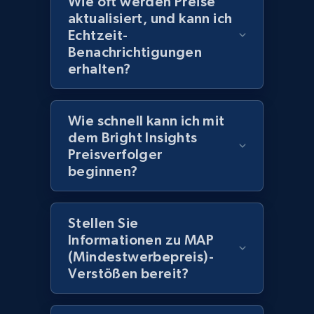
Wie oft werden Preise
aktualisiert, und kann ich
Echtzeit-
2.1K+
375+
Jetzt anfangen
Benachrichtigungen
erhalten?
Amazon products global dataset -
Wie schnell kann ich mit
Collecting products by keyword search
dem Bright Insights
Title, Seller name, Brand, Description, Initial
Preisverfolger
price, Currency, Availability, Reviews count, and
beginnen?
more.
2.1K+
375+
Jetzt anfangen
Stellen Sie
Informationen zu MAP
(Mindestwerbepreis)-
Verstößen bereit?
Amazon products global dataset - Collects
products by best sellers category URL