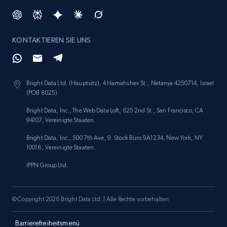
Amazon products search
KONTAKTIEREN SIE UNS
Asin, URL, Name, Sponsored, Initial price, Final
price, Currency, Sold, and more.
Bright Data Ltd. (Hauptsitz), 4 Hamahshev St., Netanya 4250714, Israel
1.6K+
181+
Jetzt anfangen
(POB 8025).
Bright Data, Inc., The Web Data Loft, 625 2nd St., San Francisco, CA
94107, Vereinigte Staaten.
Bright Data, Inc., 500 7th Ave, 9. Stock Büro 9A1234, New York, NY
Target
10018, Vereinigte Staaten.
URL, Product id, Title, Product description,
IPPN Group Ltd.
Rating, Reviews count, Initial price, Discount,
and more.
© Copyright 2026 Bright Data Ltd. | Alle Rechte vorbehalten
1.3K+
175+
Jetzt anfangen
Barrierefreiheitsmenü