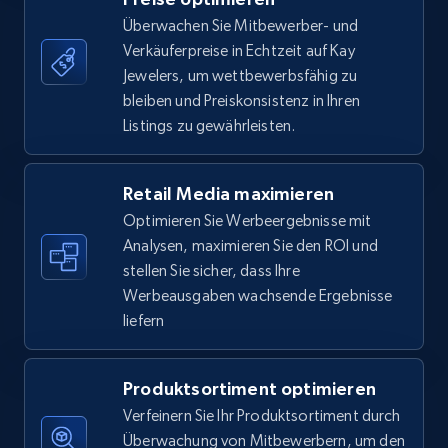
Überwachen Sie Mitbewerber- und
Verkäuferpreise in Echtzeit auf Kay
5.6K+
875+
Jetzt anfangen
Jewelers, um wettbewerbsfähig zu
bleiben und Preiskonsistenz in Ihren
Listings zu gewährleisten.
Walmart - products - Find new products by
using specific category URL
Retail Media maximieren
URL, Final price, Sku, Currency, Gtin,
Optimieren Sie Werbeergebnisse mit
Specifications, Image urls, Top reviews, and
Analysen, maximieren Sie den ROI und
more.
stellen Sie sicher, dass Ihre
Werbeausgaben wachsende Ergebnisse
5.6K+
875+
Jetzt anfangen
liefern
Produktsortiment optimieren
Walmart - products - Collects products by
Verfeinern Sie Ihr Produktsortiment durch
specific keywords
Überwachung von Mitbewerbern, um den