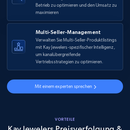
URL, Final price, Sku, Currency, Gtin,
Betrieb zu optimieren und den Umsatz zu
Specifications, Image urls, Top reviews, and
maximieren
more.
5.6K+
875+
Jetzt anfangen
Multi-Seller-Management
Verwalten Sie Multi-Seller-Produktlistings
mit Kay Jewelers-spezifischer Intelligenz,
um kanalübergreifende
Walmart - products - Discover products by
Vertriebsstrategien zu optimieren.
using sku numbers
URL, Final price, Sku, Currency, Gtin,
Specifications, Image urls, Top reviews, and
Mit einem experten sprechen
more.
5.6K+
875+
Jetzt anfangen
VORTEILE
Kay Jewelers Preisverfolgung &