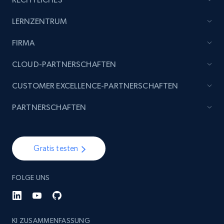
Etsy - Collect data on products using
LERNZENTRUM
specified keywords
FIRMA
URL, Product id, Listing inventory id, Title, Rating,
Reviews count shop, Reviews count item, Initial
CLOUD-PARTNERSCHAFTEN
price, and more.
CUSTOMER EXCELLENCE-PARTNERSCHAFTEN
1.9K+
323+
Jetzt anfangen
PARTNERSCHAFTEN
Etsy - Collects data from shop's URL
Gratis testen
URL, Product id, Listing inventory id, Title, Rating,
Reviews count shop, Reviews count item, Initial
FOLGE UNS
price, and more.
1.9K+
323+
Jetzt anfangen
KI ZUSAMMENFASSUNG