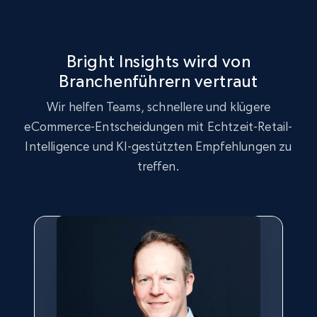
URL, Product id, Title, Seller name, Seller rating,
Seller reviews, Breadcrumbs, Root category, and
more.
Bright Insights wird von
2.5K+
359+
Jetzt anfangen
Branchenführern vertraut
Wir helfen Teams, schnellere und klügere
eCommerce-Entscheidungen mit Echtzeit-Retail-
Google Shopping
Intelligence und KI-gestützten Empfehlungen zu
URL, Product id, Title, Product description,
treffen.
Rating, Reviews count, Images, Variations, and
more.
2.4K+
200+
Jetzt anfangen
Google Shopping - collects products from