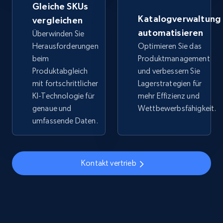
Gleiche SKUs
URL, Title, Available, Description, Currency, Initial
Katalogverwaltung
vergleichen
price, Final price, Discount percent, and more.
automatisieren
Überwinden Sie
Herausforderungen
Optimieren Sie das
5.4K+
668+
Jetzt anfangen
beim
Produktmanagement
Produktabgleich
und verbessern Sie
mit fortschrittlicher
Lagerstrategien für
KI-Technologie für
mehr Effizienz und
TikTok Shop - discover records by shop url
genaue und
Wettbewerbsfähigkeit.
URL, Title, Available, Description, Currency, Initial
umfassende Daten.
price, Final price, Discount percent, and more.
5.4K+
668+
Jetzt anfangen
Kontakt vertrieb
Amazon sellers info
Seller id, URL, Seller name, Description, Detailed