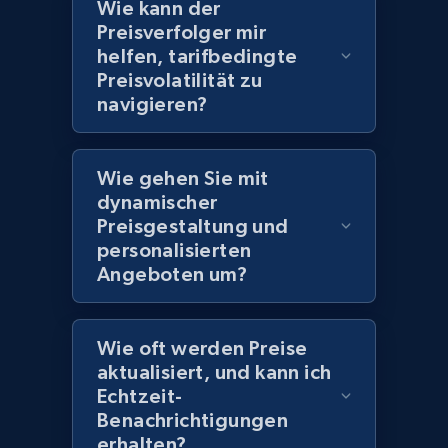
Wie kann der
Preisverfolger mir
helfen, tarifbedingte
Amazon products global dataset
Preisvolatilität zu
Title, Seller name, Brand, Description, Initial
navigieren?
price, Currency, Availability, Reviews count, and
more.
Wie gehen Sie mit
dynamischer
2.1K+
375+
Jetzt anfangen
Preisgestaltung und
personalisierten
Angeboten um?
Amazon products global dataset - Collects
products by specific category URL
Wie oft werden Preise
Title, Seller name, Brand, Description, Initial
aktualisiert, und kann ich
price, Currency, Availability, Reviews count, and
Echtzeit-
more.
Benachrichtigungen
erhalten?