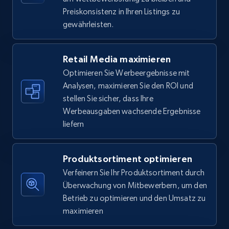
5.6K+
875+
Jetzt anfangen
Preiskonsistenz in Ihren Listings zu
gewährleisten.
Walmart - products - Find new products by
Retail Media maximieren
using specific category URL
Optimieren Sie Werbeergebnisse mit
URL, Final price, Sku, Currency, Gtin,
Analysen, maximieren Sie den ROI und
Specifications, Image urls, Top reviews, and
stellen Sie sicher, dass Ihre
more.
Werbeausgaben wachsende Ergebnisse
liefern
5.6K+
875+
Jetzt anfangen
Produktsortiment optimieren
Verfeinern Sie Ihr Produktsortiment durch
Walmart - products - Collects products by
Überwachung von Mitbewerbern, um den
specific keywords
Betrieb zu optimieren und den Umsatz zu
URL, Final price, Sku, Currency, Gtin,
maximieren
Specifications, Image urls, Top reviews, and