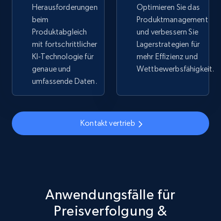
Herausforderungen
Optimieren Sie das
beim
Produktmanagement
5.4K+
668+
Jetzt anfangen
Produktabgleich
und verbessern Sie
mit fortschrittlicher
Lagerstrategien für
KI-Technologie für
mehr Effizienz und
genaue und
Wettbewerbsfähigkeit.
TikTok Shop - discover records by shop url
umfassende Daten.
URL, Title, Available, Description, Currency, Initial
price, Final price, Discount percent, and more.
Kontakt vertrieb
5.4K+
668+
Jetzt anfangen
Amazon sellers info
Seller id, URL, Seller name, Description, Detailed
Anwendungsfälle für
info, Stars, Feedbacks, Return policy, and more.
Preisverfolgung &