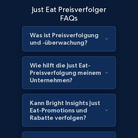
Home Depot US - Discover products by
Just Eat Preisverfolger
specified UPC
FAQs
URL, Domain, Country code, Model number,
Sku, Product id, Product name, Manufacturer,
Was ist Preisverfolgung
and more.
und -überwachung?
2.1K+
355+
Jetzt anfangen
Wie hilft die Just Eat-
Preisverfolgung meinem
Unternehmen?
Home Depot US - Discovery products by
specific category URL
URL, Domain, Country code, Model number,
Kann Bright Insights Just
Sku, Product id, Product name, Manufacturer,
Eat-Promotions und
and more.
Rabatte verfolgen?
2.1K+
355+
Jetzt anfangen