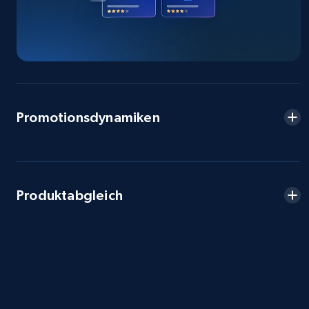
2.5K+
359+
Jetzt anfangen
eBay - Collect products from shops on eBay
Promotionsdynamiken
URL, Product id, Title, Seller name, Seller rating,
Seller reviews, Breadcrumbs, Root category, and
more.
2.5K+
359+
Jetzt anfangen
Produktabgleich
eBay - Collect records by category
URL, Product id, Title, Seller name, Seller rating,
Seller reviews, Breadcrumbs, Root category, and
more.