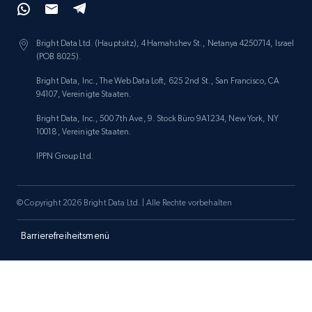
Amazon products search
Asin, URL, Name, Sponsored, Initial price, Final
Bright Data Ltd. (Hauptsitz), 4 Hamahshev St., Netanya 4250714, Israel
price, Currency, Sold, and more.
(POB 8025).
Bright Data, Inc., The Web Data Loft, 625 2nd St., San Francisco, CA
1.6K+
181+
Jetzt anfangen
94107, Vereinigte Staaten.
Bright Data, Inc., 500 7th Ave, 9. Stock Büro 9A1234, New York, NY
10018, Vereinigte Staaten.
IPPN Group Ltd.
Target
URL, Product id, Title, Product description,
Rating, Reviews count, Initial price, Discount,
© Copyright 2026 Bright Data Ltd. | Alle Rechte vorbehalten
and more.
Barrierefreiheitsmenü
1.3K+
175+
Jetzt anfangen