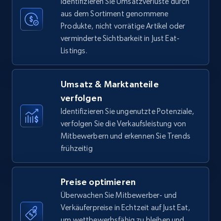
Identifizieren Sie Umsatzverluste durch
aus dem Sortiment genommene
Produkte, nicht vorrätige Artikel oder
verminderte Sichtbarkeit in Just Eat-
Amazon Reviews
Listings.
URL, Product name, Product rating, Product
rating object, Product rating max, Rating,
Author name, Asin, and more.
Umsatz & Marktanteile
verfolgen
7.4K+
870+
Jetzt anfangen
Identifizieren Sie ungenutzte Potenziale,
verfolgen Sie die Verkaufsleistung von
Mitbewerbern und erkennen Sie Trends
frühzeitig
Walmart - products
URL, Final price, Sku, Currency, Gtin,
Preise optimieren
Specifications, Image urls, Top reviews, and
more.
Überwachen Sie Mitbewerber- und
Verkäuferpreise in Echtzeit auf Just Eat,
um wettbewerbsfähig zu bleiben und