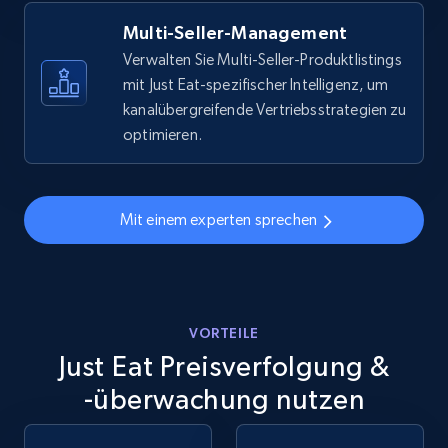
more.
Multi-Seller-Management
5.6K+
875+
Jetzt anfangen
Verwalten Sie Multi-Seller-Produktlistings
mit Just Eat-spezifischer Intelligenz, um
kanalübergreifende Vertriebsstrategien zu
optimieren.
Walmart - products - Discover products by
using sku numbers
URL, Final price, Sku, Currency, Gtin,
Mit einem experten sprechen
Specifications, Image urls, Top reviews, and
more.
5.6K+
875+
Jetzt anfangen
VORTEILE
Just Eat Preisverfolgung &
-überwachung nutzen
TikTok Shop
URL, Title, Available, Description, Currency, Initial