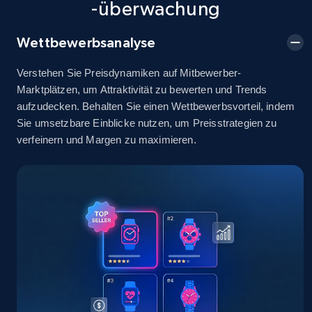
-überwachung
2.5K+
378+
Jetzt anfangen
Wettbewerbsanalyse
Verstehen Sie Preisdynamiken auf Mitbewerber-
eBay
Marktplätzen, um Attraktivität zu bewerten und Trends
URL, Product id, Title, Seller name, Seller rating,
aufzudecken. Behalten Sie einen Wettbewerbsvorteil, indem
Seller reviews, Breadcrumbs, Root category, and
Sie umsetzbare Einblicke nutzen, um Preisstrategien zu
more.
verfeinern und Margen zu maximieren.
2.5K+
359+
Jetzt anfangen
eBay - Gather data on products using
specified keywords
URL, Product id, Title, Seller name, Seller rating,
Seller reviews, Breadcrumbs, Root category, and
more.