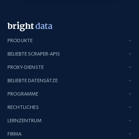
Title, Seller name, Brand, Description, Initial
price, Currency, Availability, Reviews count, and
more.
2.1K+
375+
Jetzt anfangen
PRODUKTE
BELIEBTE SCRAPER-APIS
Etsy
PROXY-DIENSTE
URL, Product id, Listing inventory id, Title, Rating,
BELIEBTE DATENSÄTZE
Reviews count shop, Reviews count item, Initial
price, and more.
PROGRAMME
1.9K+
323+
Jetzt anfangen
RECHTLICHES
LERNZENTRUM
FIRMA
Etsy - Collect data on products using