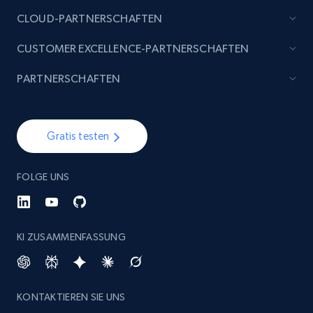
specified keywords
CLOUD-PARTNERSCHAFTEN
URL, Product id, Listing inventory id, Title, Rating,
CUSTOMER EXCELLENCE-PARTNERSCHAFTEN
Reviews count shop, Reviews count item, Initial
price, and more.
PARTNERSCHAFTEN
1.9K+
323+
Jetzt anfangen
Gratis testen
Etsy - Collects data from shop's URL
FOLGE UNS
URL, Product id, Listing inventory id, Title, Rating,
Reviews count shop, Reviews count item, Initial
price, and more.
KI ZUSAMMENFASSUNG
1.9K+
323+
Jetzt anfangen
KONTAKTIEREN SIE UNS