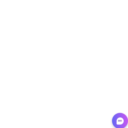
Target - Gather data on products using
specified keywords
URL, Product id, Title, Product description,
Rating, Reviews count, Initial price, Discount,
and more.
1.3K+
175+
Jetzt anfangen
Target - Discover products by category url
URL, Product id, Title, Product description,
Rating, Reviews count, Initial price, Discount,
and more.
1.3K+
175+
Jetzt anfangen