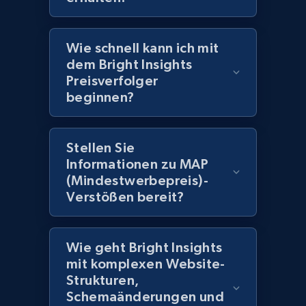
2.1K+
375+
Jetzt anfangen
Wie schnell kann ich mit
dem Bright Insights
Amazon products global dataset -
Preisverfolger
Collecting products by keyword search
beginnen?
Title, Seller name, Brand, Description, Initial
price, Currency, Availability, Reviews count, and
more.
Stellen Sie
Informationen zu MAP
2.1K+
375+
Jetzt anfangen
(Mindestwerbepreis)-
Verstößen bereit?
Amazon products global dataset - Collects
Wie geht Bright Insights
products by best sellers category URL
mit komplexen Website-
Strukturen,
Title, Seller name, Brand, Description, Initial
price, Currency, Availability, Reviews count, and
Schemaänderungen und