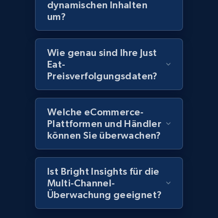
more.
dynamischen Inhalten
um?
2.1K+
375+
Jetzt anfangen
Wie genau sind Ihre Just
Eat-
Preisverfolgungsdaten?
Amazon products global dataset - Collect
Amazon products by seller URL
Title, Seller name, Brand, Description, Initial
Welche eCommerce-
price, Currency, Availability, Reviews count, and
Plattformen und Händler
more.
können Sie überwachen?
2.1K+
375+
Jetzt anfangen
Ist Bright Insights für die
Multi-Channel-
Überwachung geeignet?
Amazon products global dataset - Collect
products from Brands URLs