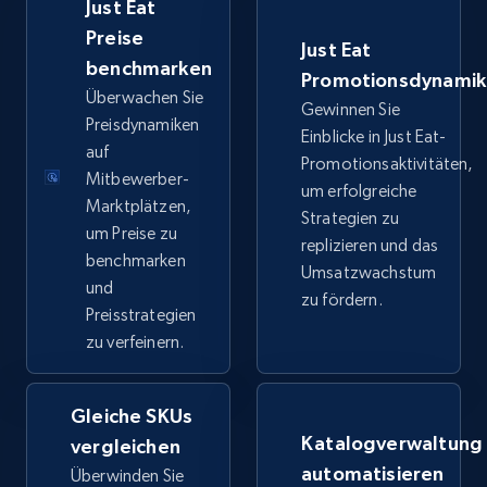
Just Eat
price, Final price, Discount percent, and more.
Preise
Just Eat
benchmarken
5.4K+
668+
Jetzt anfangen
Promotionsdynami
Überwachen Sie
Gewinnen Sie
Preisdynamiken
Einblicke in Just Eat-
auf
Promotionsaktivitäten,
TikTok Shop - category
Mitbewerber-
um erfolgreiche
Marktplätzen,
URL, Title, Available, Description, Currency, Initial
Strategien zu
um Preise zu
price, Final price, Discount percent, and more.
replizieren und das
benchmarken
Umsatzwachstum
und
5.4K+
668+
Jetzt anfangen
zu fördern.
Preisstrategien
zu verfeinern.
TikTok Shop - Collect TikTok shop products
Gleiche SKUs
by keywords search
Katalogverwaltung
vergleichen
URL, Title, Available, Description, Currency, Initial
automatisieren
Überwinden Sie
price, Final price, Discount percent, and more.