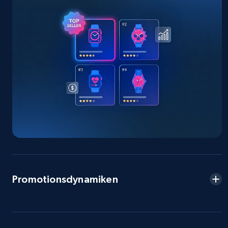
specified keywords
URL, Product id, Title, Seller name, Seller rating,
Seller reviews, Breadcrumbs, Root category, and
more.
2.5K+
359+
Jetzt anfangen
eBay - Collect products from shops on eBay
URL, Product id, Title, Seller name, Seller rating,
Seller reviews, Breadcrumbs, Root category, and
more.
Promotionsdynamiken
2.5K+
359+
Jetzt anfangen