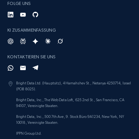
FOLGE UNS
1.9K+
323+
Jetzt anfangen
KI ZUSAMMENFASSUNG
Amazon products search
Asin, URL, Name, Sponsored, Initial price, Final
price, Currency, Sold, and more.
KONTAKTIEREN SIE UNS
1.6K+
181+
Jetzt anfangen
Bright Data Ltd. (Hauptsitz), 4 Hamahshev St., Netanya 4250714, Israel
(POB 8025).
Target
Bright Data, Inc., The Web Data Loft, 625 2nd St., San Francisco, CA
94107, Vereinigte Staaten.
URL, Product id, Title, Product description,
Rating, Reviews count, Initial price, Discount,
Bright Data, Inc., 500 7th Ave, 9. Stock Büro 9A1234, New York, NY
and more.
10018, Vereinigte Staaten.
IPPN Group Ltd.