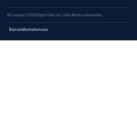
1.3K+
175+
Jetzt anfangen
© Copyright 2026 Bright Data Ltd. | Alle Rechte vorbehalten
Barrierefreiheitsmenü
Target - Gather data on products using
specified keywords
URL, Product id, Title, Product description,
Rating, Reviews count, Initial price, Discount,
and more.
1.3K+
175+
Jetzt anfangen
Target - Discover products by category url
URL, Product id, Title, Product description,
Rating, Reviews count, Initial price, Discount,
and more.