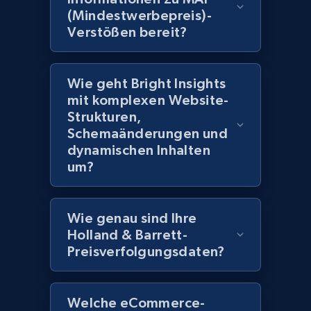
(Mindestwerbepreis)-
products by best sellers category URL
Verstößen bereit?
Title, Seller name, Brand, Description, Initial
price, Currency, Availability, Reviews count, and
more.
Wie geht Bright Insights
mit komplexen Website-
2.1K+
375+
Jetzt anfangen
Strukturen,
Schemaänderungen und
dynamischen Inhalten
um?
Amazon products global dataset - Collect
Amazon products by seller URL
Title, Seller name, Brand, Description, Initial
Wie genau sind Ihre
price, Currency, Availability, Reviews count, and
Holland & Barrett-
more.
Preisverfolgungsdaten?
2.1K+
375+
Jetzt anfangen
Welche eCommerce-