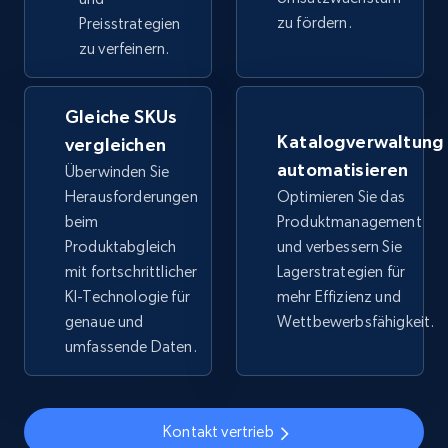
TikTok Shop - Collect TikTok shop products
zu fördern.
Preisstrategien
by keywords search
zu verfeinern.
URL, Title, Available, Description, Currency, Initial
price, Final price, Discount percent, and more.
Gleiche SKUs
Katalogverwaltung
vergleichen
5.4K+
668+
Jetzt anfangen
automatisieren
Überwinden Sie
Herausforderungen
Optimieren Sie das
beim
Produktmanagement
TikTok Shop - discover records by shop url
Produktabgleich
und verbessern Sie
mit fortschrittlicher
Lagerstrategien für
URL, Title, Available, Description, Currency, Initial
price, Final price, Discount percent, and more.
KI-Technologie für
mehr Effizienz und
genaue und
Wettbewerbsfähigkeit.
umfassende Daten.
5.4K+
668+
Jetzt anfangen
Kontakt vertrieb
Amazon sellers info