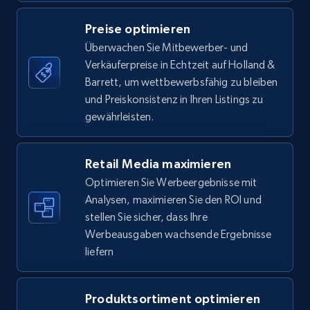
Specifications, Image urls, Top reviews, and
more.
Preise optimieren
Überwachen Sie Mitbewerber- und
Verkäuferpreise in Echtzeit auf Holland &
5.6K+
875+
Jetzt anfangen
Barrett, um wettbewerbsfähig zu bleiben
und Preiskonsistenz in Ihren Listings zu
gewährleisten.
Walmart - products - Find new products by
using specific category URL
Retail Media maximieren
URL, Final price, Sku, Currency, Gtin,
Optimieren Sie Werbeergebnisse mit
Specifications, Image urls, Top reviews, and
Analysen, maximieren Sie den ROI und
more.
stellen Sie sicher, dass Ihre
Werbeausgaben wachsende Ergebnisse
5.6K+
875+
Jetzt anfangen
liefern
Produktsortiment optimieren
Walmart - products - Collects products by