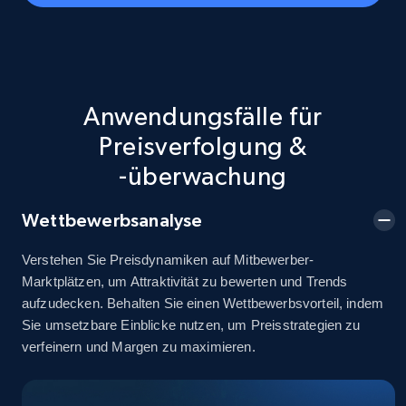
Seller id, URL, Seller name, Description, Detailed
info, Stars, Feedbacks, Return policy, and more.
2.5K+
378+
Jetzt anfangen
Anwendungsfälle für
Preisverfolgung &
-überwachung
eBay
URL, Product id, Title, Seller name, Seller rating,
Wettbewerbsanalyse
Seller reviews, Breadcrumbs, Root category, and
more.
Verstehen Sie Preisdynamiken auf Mitbewerber-
Marktplätzen, um Attraktivität zu bewerten und Trends
aufzudecken. Behalten Sie einen Wettbewerbsvorteil, indem
2.5K+
359+
Jetzt anfangen
Sie umsetzbare Einblicke nutzen, um Preisstrategien zu
verfeinern und Margen zu maximieren.
eBay - Gather data on products using