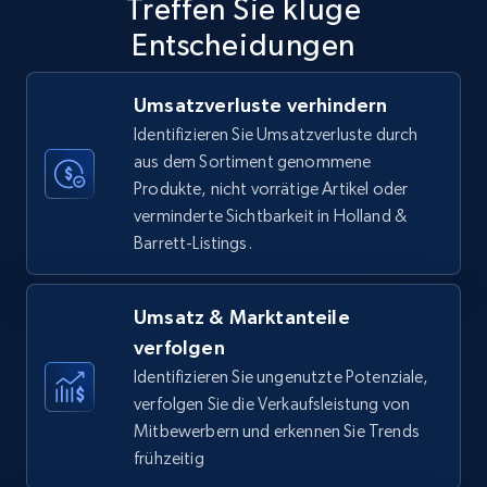
Treffen Sie kluge
price, Currency, Availability, Reviews count, and
more.
Entscheidungen
35.3K+
5.7K+
Jetzt anfangen
Umsatzverluste verhindern
Identifizieren Sie Umsatzverluste durch
aus dem Sortiment genommene
Produkte, nicht vorrätige Artikel oder
Amazon Reviews
verminderte Sichtbarkeit in Holland &
URL, Product name, Product rating, Product
Barrett-Listings.
rating object, Product rating max, Rating,
Author name, Asin, and more.
Umsatz & Marktanteile
7.4K+
870+
Jetzt anfangen
verfolgen
Identifizieren Sie ungenutzte Potenziale,
verfolgen Sie die Verkaufsleistung von
Mitbewerbern und erkennen Sie Trends
Walmart - products
frühzeitig
URL, Final price, Sku, Currency, Gtin,