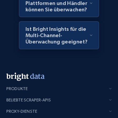
Plattformen und Händler
können Sie überwachen?
Amazon products global dataset - Collect
products from Brands URLs
Ist Bright Insights für die
Title, Seller name, Brand, Description, Initial
price, Currency, Availability, Reviews count, and
Multi-Channel-
more.
Überwachung geeignet?
2.1K+
375+
Jetzt anfangen
Etsy
PRODUKTE
URL, Product id, Listing inventory id, Title, Rating,
Reviews count shop, Reviews count item, Initial
BELIEBTE SCRAPER-APIS
price, and more.
PROXY-DIENSTE
1.9K+
323+
Jetzt anfangen