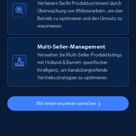
Verfeinern Sie Ihr Produktsortiment durch
specific keywords
Überwachung von Mitbewerbern, um den
URL, Final price, Sku, Currency, Gtin,
Betrieb zu optimieren und den Umsatz zu
Specifications, Image urls, Top reviews, and
maximieren
more.
5.6K+
875+
Jetzt anfangen
Multi-Seller-Management
Verwalten Sie Multi-Seller-Produktlistings
mit Holland & Barrett-spezifischer
Intelligenz, um kanalübergreifende
Walmart - products - Discover products by
Vertriebsstrategien zu optimieren.
using sku numbers
URL, Final price, Sku, Currency, Gtin,
Specifications, Image urls, Top reviews, and
Mit einem experten sprechen
more.
5.6K+
875+
Jetzt anfangen