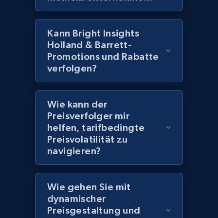
and more.
Kann Bright Insights
2.1K+
355+
Jetzt anfangen
Holland & Barrett-
Promotions und Rabatte
verfolgen?
Amazon products global dataset
Title, Seller name, Brand, Description, Initial
Wie kann der
price, Currency, Availability, Reviews count, and
Preisverfolger mir
more.
helfen, tarifbedingte
Preisvolatilität zu
2.1K+
375+
Jetzt anfangen
navigieren?
Wie gehen Sie mit
Amazon products global dataset - Collects
dynamischer
products by specific category URL
Preisgestaltung und
Title, Seller name, Brand, Description, Initial