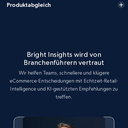
eBay - Collect records by category
Produktabgleich
URL, Product id, Title, Seller name, Seller rating,
Seller reviews, Breadcrumbs, Root category, and
more.
2.5K+
359+
Jetzt anfangen
Bright Insights wird von
Branchenführern vertraut
Google Shopping
Wir helfen Teams, schnellere und klügere
URL, Product id, Title, Product description,
eCommerce-Entscheidungen mit Echtzeit-Retail-
Rating, Reviews count, Images, Variations, and
Intelligence und KI-gestützten Empfehlungen zu
more.
treffen.
2.4K+
200+
Jetzt anfangen