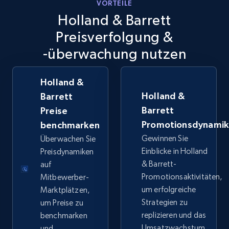
VORTEILE
Holland & Barrett
TikTok Shop
Preisverfolgung &
URL, Title, Available, Description, Currency, Initial
-überwachung nutzen
price, Final price, Discount percent, and more.
5.4K+
Holland &
668+
Jetzt anfangen
Holland &
Barrett
Barrett
Preise
Promotionsdynami
benchmarken
TikTok Shop - category
Gewinnen Sie
Überwachen Sie
URL, Title, Available, Description, Currency, Initial
Einblicke in Holland
Preisdynamiken
price, Final price, Discount percent, and more.
& Barrett-
auf
Promotionsaktivitäten,
Mitbewerber-
5.4K+
668+
Jetzt anfangen
um erfolgreiche
Marktplätzen,
Strategien zu
um Preise zu
replizieren und das
benchmarken
Umsatzwachstum
und