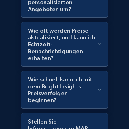
personalisierten
price, Currency, Availability, Reviews count, and
Angeboten um?
more.
2.1K+
375+
Jetzt anfangen
Wie oft werden Preise
aktualisiert, und kann ich
Echtzeit-
Benachrichtigungen
Amazon products global dataset -
erhalten?
Collecting products by keyword search
Title, Seller name, Brand, Description, Initial
price, Currency, Availability, Reviews count, and
Wie schnell kann ich mit
more.
dem Bright Insights
Preisverfolger
beginnen?
2.1K+
375+
Jetzt anfangen
Stellen Sie
Informationen zu MAP
Amazon products global dataset - Collects