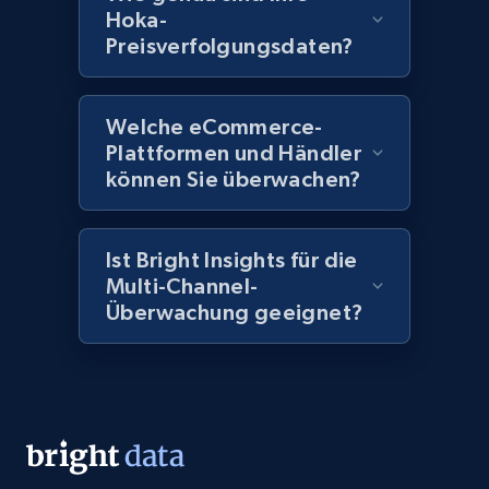
more.
Hoka-
Preisverfolgungsdaten?
2.1K+
375+
Jetzt anfangen
Welche eCommerce-
Plattformen und Händler
Amazon products global dataset - Collect
können Sie überwachen?
Amazon products by seller URL
Title, Seller name, Brand, Description, Initial
price, Currency, Availability, Reviews count, and
Ist Bright Insights für die
more.
Multi-Channel-
Überwachung geeignet?
2.1K+
375+
Jetzt anfangen
Amazon products global dataset - Collect
products from Brands URLs