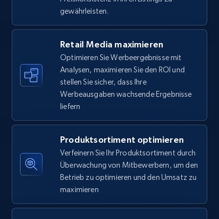
5.6K+
876+
Jetzt anfangen
gewährleisten.
Retail Media maximieren
Walmart - products - Find new products by
Optimieren Sie Werbeergebnisse mit
using specific category URL
Analysen, maximieren Sie den ROI und
URL, Final price, Sku, Currency, Gtin,
stellen Sie sicher, dass Ihre
Specifications, Image urls, Top reviews, and
Werbeausgaben wachsende Ergebnisse
more.
liefern
5.6K+
876+
Jetzt anfangen
Produktsortiment optimieren
Verfeinern Sie Ihr Produktsortiment durch
Überwachung von Mitbewerbern, um den
Walmart - products - Collects products by
Betrieb zu optimieren und den Umsatz zu
specific keywords
maximieren
URL, Final price, Sku, Currency, Gtin,
Specifications, Image urls, Top reviews, and