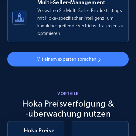
more.
Multi-Seller-Management
Verwalten Sie Multi-Seller-Produktlistings
5.6K+
876+
Jetzt anfangen
mit Hoka-spezifischer Intelligenz, um
kanalübergreifende Vertriebsstrategien zu
optimieren.
Walmart - products - Discover products by
using sku numbers
Mit einem experten sprechen
URL, Final price, Sku, Currency, Gtin,
Specifications, Image urls, Top reviews, and
more.
5.6K+
876+
VORTEILE
Jetzt anfangen
Hoka Preisverfolgung &
-überwachung nutzen
TikTok Shop
Hoka Preise
URL, Title, Available, Description, Currency, Initial