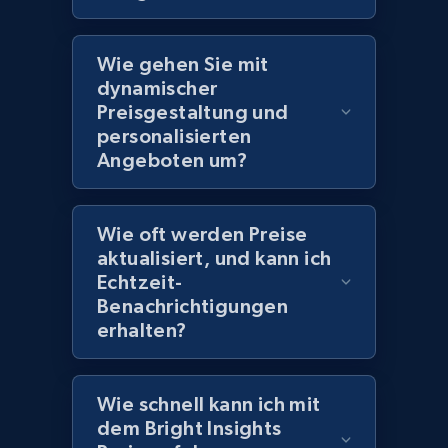
Wie gehen Sie mit
Amazon products global dataset
dynamischer
Title, Seller name, Brand, Description, Initial
Preisgestaltung und
price, Currency, Availability, Reviews count, and
personalisierten
more.
Angeboten um?
2.1K+
375+
Jetzt anfangen
Wie oft werden Preise
aktualisiert, und kann ich
Echtzeit-
Amazon products global dataset - Collects
Benachrichtigungen
products by specific category URL
erhalten?
Title, Seller name, Brand, Description, Initial
price, Currency, Availability, Reviews count, and
more.
Wie schnell kann ich mit
dem Bright Insights