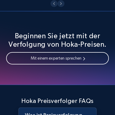
URL, Domain, Country code, Model number,
Sku, Product id, Product name, Manufacturer,
and more.
2.1K+
355+
Jetzt anfangen
Beginnen Sie jetzt mit der
Verfolgung von Hoka-Preisen.
Home Depot US - Discover products by
Mit einem experten sprechen
specified URL
URL, Domain, Country code, Model number,
Sku, Product id, Product name, Manufacturer,
and more.
2.1K+
355+
Jetzt anfangen
Hoka Preisverfolger FAQs