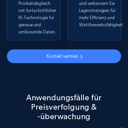
Produktabgleich
und verbessern Sie
mit fortschrittlicher
Lagerstrategien für
5.4K+
668+
Jetzt anfangen
KI-Technologie für
mehr Effizienz und
genaue und
Wettbewerbsfähigkeit.
umfassende Daten.
TikTok Shop - discover records by shop url
URL, Title, Available, Description, Currency, Initial
Kontakt vertrieb
price, Final price, Discount percent, and more.
5.4K+
668+
Jetzt anfangen
Anwendungsfälle für
Amazon sellers info
Preisverfolgung &
Seller id, URL, Seller name, Description, Detailed
-überwachung
info, Stars, Feedbacks, Return policy, and more.