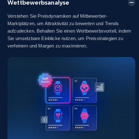
Wettbewerbsanalyse
2.5K+
378+
Jetzt anfangen
Verstehen Sie Preisdynamiken auf Mitbewerber-
Marktplätzen, um Attraktivität zu bewerten und Trends
aufzudecken. Behalten Sie einen Wettbewerbsvorteil, indem
eBay
Sie umsetzbare Einblicke nutzen, um Preisstrategien zu
URL, Product id, Title, Seller name, Seller rating,
verfeinern und Margen zu maximieren.
Seller reviews, Breadcrumbs, Root category, and
more.
2.5K+
359+
Jetzt anfangen
eBay - Gather data on products using
specified keywords
URL, Product id, Title, Seller name, Seller rating,
Seller reviews, Breadcrumbs, Root category, and
more.