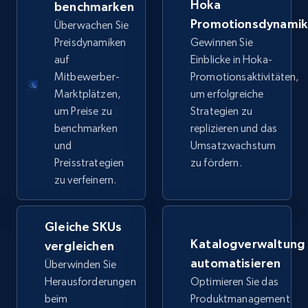
Hoka
benchmarken
price, Final price, Discount percent, and more.
Promotionsdynami
Überwachen Sie
Preisdynamiken
Gewinnen Sie
5.4K+
668+
Jetzt anfangen
auf
Einblicke in Hoka-
Mitbewerber-
Promotionsaktivitäten,
Marktplätzen,
um erfolgreiche
um Preise zu
Strategien zu
TikTok Shop - category
benchmarken
replizieren und das
URL, Title, Available, Description, Currency, Initial
und
Umsatzwachstum
price, Final price, Discount percent, and more.
Preisstrategien
zu fördern.
zu verfeinern.
5.4K+
668+
Jetzt anfangen
Gleiche SKUs
Katalogverwaltung
vergleichen
TikTok Shop - Collect TikTok shop products
automatisieren
Überwinden Sie
by keywords search
Herausforderungen
Optimieren Sie das
URL, Title, Available, Description, Currency, Initial
beim
Produktmanagement
price, Final price, Discount percent, and more.