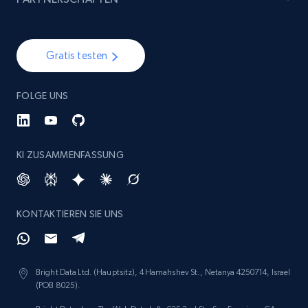
specified keywords
URL, Product id, Listing inventory id, Title, Rating,
Reviews count shop, Reviews count item, Initial
Gratis testen
price, and more.
FOLGE UNS
1.9K+
323+
Jetzt anfangen
KI ZUSAMMENFASSUNG
Etsy - Collects data from shop's URL
URL, Product id, Listing inventory id, Title, Rating,
Reviews count shop, Reviews count item, Initial
KONTAKTIEREN SIE UNS
price, and more.
1.9K+
323+
Jetzt anfangen
Bright Data Ltd. (Hauptsitz), 4 Hamahshev St., Netanya 4250714, Israel
(POB 8025).