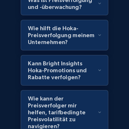
Was ist Preisverfolgung
Home Depot US - Discover products by
und -überwachung?
specified UPC
URL, Domain, Country code, Model number,
Sku, Product id, Product name, Manufacturer,
Wie hilft die Hoka-
and more.
Preisverfolgung meinem
Unternehmen?
2.1K+
355+
Jetzt anfangen
Kann Bright Insights
Hoka-Promotions und
Home Depot US - Discovery products by
Rabatte verfolgen?
specific category URL
URL, Domain, Country code, Model number,
Wie kann der
Sku, Product id, Product name, Manufacturer,
Preisverfolger mir
and more.
helfen, tarifbedingte
Preisvolatilität zu
2.1K+
355+
Jetzt anfangen
navigieren?