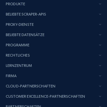
PRODUKTE
Title, Seller name, Brand, Description, Initial
price, Currency, Availability, Reviews count, and
BELIEBTE SCRAPER-APIS
more.
PROXY-DIENSTE
2.1K+
375+
Jetzt anfangen
BELIEBTE DATENSÄTZE
PROGRAMME
Etsy
RECHTLICHES
URL, Product id, Listing inventory id, Title, Rating,
Reviews count shop, Reviews count item, Initial
LERNZENTRUM
price, and more.
FIRMA
1.9K+
323+
Jetzt anfangen
CLOUD-PARTNERSCHAFTEN
CUSTOMER EXCELLENCE-PARTNERSCHAFTEN
Etsy - Collect data on products using
PARTNERSCHAFTEN