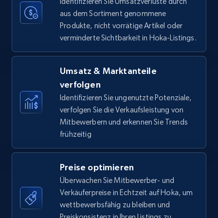
Identifizieren Sie Umsatzverluste durch
aus dem Sortiment genommene
Produkte, nicht vorrätige Artikel oder
verminderte Sichtbarkeit in Hoka-Listings.
Amazon Reviews
URL, Product name, Product rating, Product
rating object, Product rating max, Rating,
Umsatz & Marktanteile
Author name, Asin, and more.
verfolgen
Identifizieren Sie ungenutzte Potenziale,
7.4K+
872+
Jetzt anfangen
verfolgen Sie die Verkaufsleistung von
Mitbewerbern und erkennen Sie Trends
frühzeitig
Walmart - products
Preise optimieren
URL, Final price, Sku, Currency, Gtin,
Überwachen Sie Mitbewerber- und
Specifications, Image urls, Top reviews, and
more.
Verkäuferpreise in Echtzeit auf Hoka, um
wettbewerbsfähig zu bleiben und
Preiskonsistenz in Ihren Listings zu