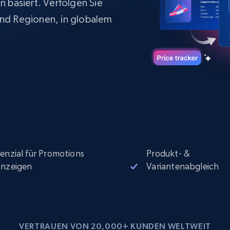
 basiert. Verfolgen Sie
Datacenter proxys
collected
$0.9/IP
B
nd Regionen, in globalem
ISP proxys
Über 700.000 vollständig konforme
statische Privatanwender-Proxys
enzial für Promotions
Produkt- &
nzeigen
Variantenabgleich
VERTRAUEN VON 20,000+ KUNDEN WELTWEIT