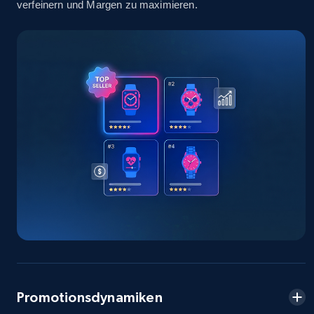
verfeinern und Margen zu maximieren.
info, Stars, Feedbacks, Return policy, and more.
2.5K+
378+
Jetzt anfangen
eBay
URL, Product id, Title, Seller name, Seller rating,
Seller reviews, Breadcrumbs, Root category, and
more.
2.5K+
359+
Jetzt anfangen
eBay - Gather data on products using
specified keywords
Promotionsdynamiken
URL, Product id, Title, Seller name, Seller rating,