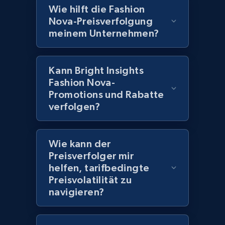
Wie hilft die Fashion
Nova-Preisverfolgung
Home Depot US - Discover products by
meinem Unternehmen?
specified UPC
URL, Domain, Country code, Model number,
Kann Bright Insights
Sku, Product id, Product name, Manufacturer,
Fashion Nova-
and more.
Promotions und Rabatte
verfolgen?
2.1K+
355+
Jetzt anfangen
Wie kann der
Preisverfolger mir
Home Depot US - Discovery products by
helfen, tarifbedingte
specific category URL
Preisvolatilität zu
URL, Domain, Country code, Model number,
navigieren?
Sku, Product id, Product name, Manufacturer,
and more.