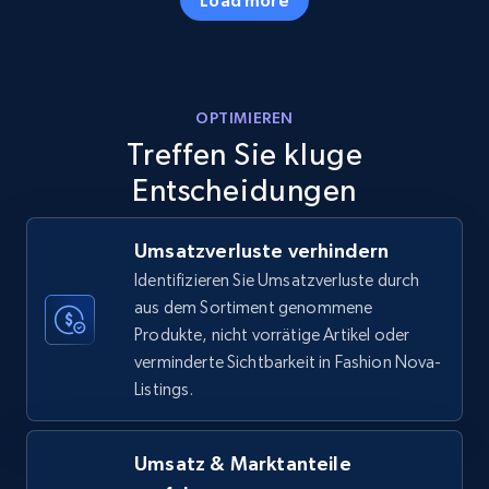
Amazon products - Collects products by
OPTIMIEREN
specific keywords
Treffen Sie kluge
Title, Seller name, Brand, Description, Initial
price, Currency, Availability, Reviews count, and
Entscheidungen
more.
Umsatzverluste verhindern
35.3K+
5.7K+
Jetzt anfangen
Identifizieren Sie Umsatzverluste durch
aus dem Sortiment genommene
Produkte, nicht vorrätige Artikel oder
verminderte Sichtbarkeit in Fashion Nova-
Amazon products - find products by using
Listings.
upc numbers
Title, Seller name, Brand, Description, Initial
price, Currency, Availability, Reviews count, and
Umsatz & Marktanteile
more.