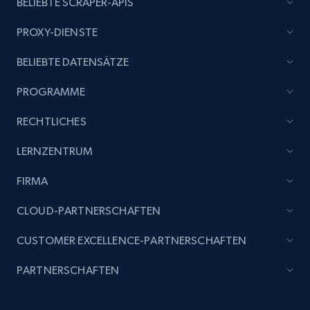
BELIEBTE SCRAPER-APIS
Amazon products global dataset - Collect
products from Brands URLs
PROXY-DIENSTE
Title, Seller name, Brand, Description, Initial
price, Currency, Availability, Reviews count, and
BELIEBTE DATENSÄTZE
more.
PROGRAMME
2.1K+
375+
Jetzt anfangen
RECHTLICHES
LERNZENTRUM
FIRMA
Etsy
URL, Product id, Listing inventory id, Title, Rating,
CLOUD-PARTNERSCHAFTEN
Reviews count shop, Reviews count item, Initial
price, and more.
CUSTOMER EXCELLENCE-PARTNERSCHAFTEN
PARTNERSCHAFTEN
1.9K+
323+
Jetzt anfangen