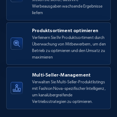
Werbeausgaben wachsende Ergebnisse
liefern
5.6K+
878+
Jetzt anfangen
Produktsortiment optimieren
Verfeinern Sie Ihr Produktsortiment durch
Walmart - products - Find new products by
Überwachung von Mitbewerbern, um den
using specific category URL
Betrieb zu optimieren und den Umsatz zu
URL, Final price, Sku, Currency, Gtin,
maximieren
Specifications, Image urls, Top reviews, and
more.
Multi-Seller-Management
5.6K+
878+
Jetzt anfangen
Verwalten Sie Multi-Seller-Produktlistings
mit Fashion Nova-spezifischer Intelligenz,
um kanalübergreifende
Vertriebsstrategien zu optimieren.
Walmart - products - Collects products by
specific keywords