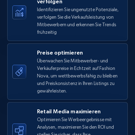
verfolgen
Identifizieren Sie ungenutzte Potenziale,
35.3K+
5.7K+
Jetzt anfangen
verfolgen Sie die Verkaufsleistung von
Mitbewerbern und erkennen Sie Trends
frühzeitig
Amazon Reviews
URL, Product name, Product rating, Product
Preise optimieren
rating object, Product rating max, Rating,
Überwachen Sie Mitbewerber- und
Author name, Asin, and more.
Verkäuferpreise in Echtzeit auf Fashion
Nova, um wettbewerbsfähig zu bleiben
7.4K+
872+
Jetzt anfangen
und Preiskonsistenz in Ihren Listings zu
gewährleisten.
Walmart - products
Retail Media maximieren
Optimieren Sie Werbeergebnisse mit
URL, Final price, Sku, Currency, Gtin,
Specifications, Image urls, Top reviews, and
Analysen, maximieren Sie den ROI und
more.
stellen Sie sicher, dass Ihre