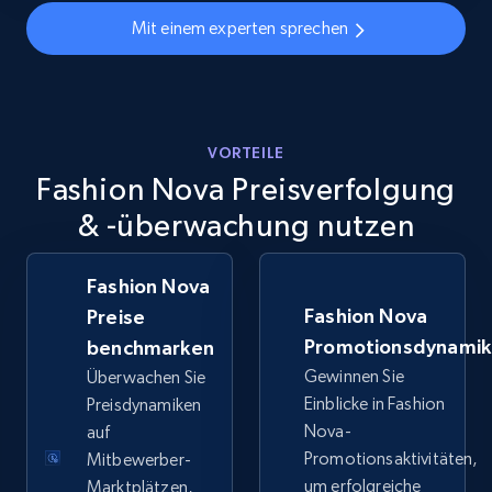
URL, Final price, Sku, Currency, Gtin,
Mit einem experten sprechen
Specifications, Image urls, Top reviews, and
more.
5.6K+
878+
Jetzt anfangen
VORTEILE
Fashion Nova Preisverfolgung
& -überwachung nutzen
Walmart - products - Discover products by
using sku numbers
URL, Final price, Sku, Currency, Gtin,
Fashion Nova
Specifications, Image urls, Top reviews, and
Fashion Nova
Preise
more.
Promotionsdynami
benchmarken
Gewinnen Sie
Überwachen Sie
5.6K+
878+
Jetzt anfangen
Einblicke in Fashion
Preisdynamiken
Nova-
auf
Promotionsaktivitäten,
Mitbewerber-
um erfolgreiche
Marktplätzen,