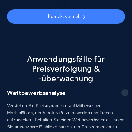
URL, Title, Available, Description, Currency, Initial
price, Final price, Discount percent, and more.
Kontakt vertrieb
5.4K+
668+
Jetzt anfangen
Anwendungsfälle für
TikTok Shop - discover records by shop url
Preisverfolgung &
URL, Title, Available, Description, Currency, Initial
price, Final price, Discount percent, and more.
-überwachung
5.4K+
668+
Jetzt anfangen
Wettbewerbsanalyse
Verstehen Sie Preisdynamiken auf Mitbewerber-
Marktplätzen, um Attraktivität zu bewerten und Trends
Amazon sellers info
aufzudecken. Behalten Sie einen Wettbewerbsvorteil, indem
Sie umsetzbare Einblicke nutzen, um Preisstrategien zu
Seller id, URL, Seller name, Description, Detailed