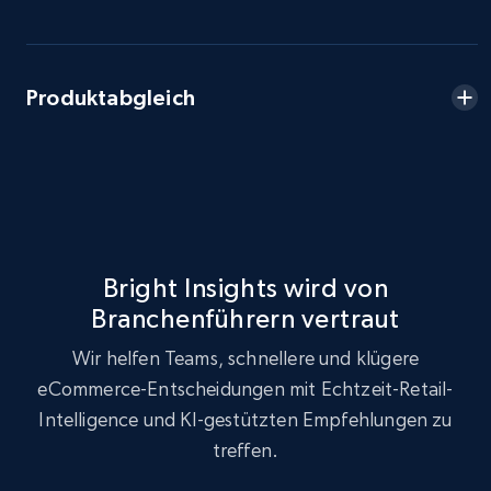
Seller reviews, Breadcrumbs, Root category, and
more.
Produktabgleich
2.5K+
359+
Jetzt anfangen
eBay - Collect products from shops on eBay
URL, Product id, Title, Seller name, Seller rating,
Seller reviews, Breadcrumbs, Root category, and
Bright Insights wird von
more.
Branchenführern vertraut
2.5K+
359+
Jetzt anfangen
Wir helfen Teams, schnellere und klügere
eCommerce-Entscheidungen mit Echtzeit-Retail-
Intelligence und KI-gestützten Empfehlungen zu
treffen.
eBay - Collect records by category