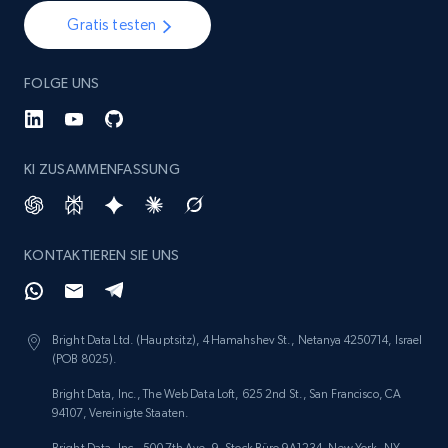
Gratis testen
Etsy - Collect data on products using
specified keywords
FOLGE UNS
URL, Product id, Listing inventory id, Title, Rating,
Reviews count shop, Reviews count item, Initial
price, and more.
KI ZUSAMMENFASSUNG
1.9K+
323+
Jetzt anfangen
KONTAKTIEREN SIE UNS
Etsy - Collects data from shop's URL
URL, Product id, Listing inventory id, Title, Rating,
Bright Data Ltd. (Hauptsitz), 4 Hamahshev St., Netanya 4250714, Israel
Reviews count shop, Reviews count item, Initial
(POB 8025).
price, and more.
Bright Data, Inc., The Web Data Loft, 625 2nd St., San Francisco, CA
94107, Vereinigte Staaten.
1.9K+
323+
Jetzt anfangen