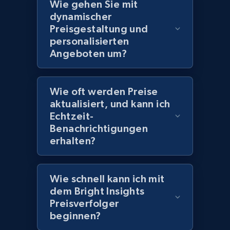
Wie gehen Sie mit
2.1K+
355+
Jetzt anfangen
dynamischer
Preisgestaltung und
personalisierten
Angeboten um?
Amazon products global dataset
Title, Seller name, Brand, Description, Initial
price, Currency, Availability, Reviews count, and
Wie oft werden Preise
more.
aktualisiert, und kann ich
Echtzeit-
Benachrichtigungen
2.1K+
375+
Jetzt anfangen
erhalten?
Wie schnell kann ich mit
Amazon products global dataset - Collects
dem Bright Insights
products by specific category URL
Preisverfolger
Title, Seller name, Brand, Description, Initial
beginnen?
price, Currency, Availability, Reviews count, and
more.