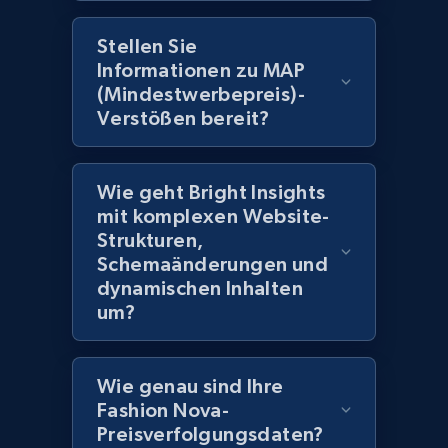
Stellen Sie
2.1K+
375+
Jetzt anfangen
Informationen zu MAP
(Mindestwerbepreis)-
Verstößen bereit?
Amazon products global dataset -
Collecting products by keyword search
Wie geht Bright Insights
Title, Seller name, Brand, Description, Initial
mit komplexen Website-
price, Currency, Availability, Reviews count, and
Strukturen,
more.
Schemaänderungen und
dynamischen Inhalten
2.1K+
375+
Jetzt anfangen
um?
Wie genau sind Ihre
Amazon products global dataset - Collects
Fashion Nova-
products by best sellers category URL
Preisverfolgungsdaten?