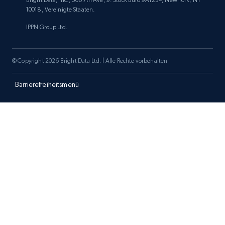
Bright Data, Inc., 500 7th Ave, 9. Stock Büro 9A1234, New York, NY
10018, Vereinigte Staaten.
IPPN Group Ltd.
Amazon products search
Asin, URL, Name, Sponsored, Initial price, Final
© Copyright 2026 Bright Data Ltd. | Alle Rechte vorbehalten
price, Currency, Sold, and more.
Barrierefreiheitsmenü
1.6K+
181+
Jetzt anfangen
Target
URL, Product id, Title, Product description,
Rating, Reviews count, Initial price, Discount,
and more.
1.3K+
176+
Jetzt anfangen