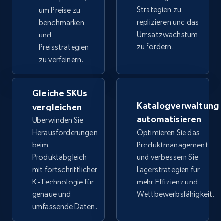
TikTok Shop
Strategien zu
um Preise zu
URL, Title, Available, Description, Currency, Initial
replizieren und das
benchmarken
price, Final price, Discount percent, and more.
Umsatzwachstum
und
zu fördern.
Preisstrategien
5.4K+
668+
Jetzt anfangen
zu verfeinern.
Gleiche SKUs
TikTok Shop - category
Katalogverwaltung
vergleichen
automatisieren
URL, Title, Available, Description, Currency, Initial
Überwinden Sie
price, Final price, Discount percent, and more.
Herausforderungen
Optimieren Sie das
beim
Produktmanagement
Produktabgleich
und verbessern Sie
5.4K+
668+
Jetzt anfangen
mit fortschrittlicher
Lagerstrategien für
KI-Technologie für
mehr Effizienz und
genaue und
Wettbewerbsfähigkeit.
TikTok Shop - Collect TikTok shop products
umfassende Daten.
by keywords search