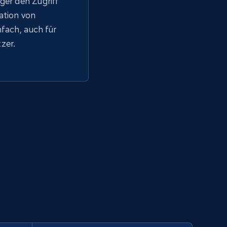
ger den Zugriff
tation von
fach, auch für
zer.