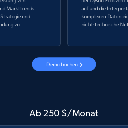
 Leistung von
der Dyson Preisverfol
nd Markttrends
auf und die Interpre
 Strategie und
komplexen Daten ein
indung zu
nicht-technische Nut
Demo buchen
Ab 250 $/Monat