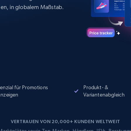
Datacenter proxys
collected
$0.9/IP
B
en, in globalem Maßstab.
ISP proxys
Über 700.000 vollständig konforme
statische Privatanwender-Proxys
enzial für Promotions
Produkt- &
nzeigen
Variantenabgleich
VERTRAUEN VON 20,000+ KUNDEN WELTWEIT
rktplätze sowie Top-Marken, Händlern, ISVs, Beratung