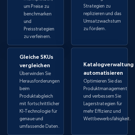
TikTok Shop
Strategien zu
um Preise zu
URL, Title, Available, Description, Currency, Initial
replizieren und das
benchmarken
price, Final price, Discount percent, and more.
Umsatzwachstum
und
zu fördern.
Preisstrategien
5.4K+
668+
Jetzt anfangen
zu verfeinern.
Gleiche SKUs
TikTok Shop - category
Katalogverwaltung
vergleichen
automatisieren
URL, Title, Available, Description, Currency, Initial
Überwinden Sie
price, Final price, Discount percent, and more.
Herausforderungen
Optimieren Sie das
beim
Produktmanagement
Produktabgleich
und verbessern Sie
5.4K+
668+
Jetzt anfangen
mit fortschrittlicher
Lagerstrategien für
KI-Technologie für
mehr Effizienz und
genaue und
Wettbewerbsfähigkeit.
TikTok Shop - Collect TikTok shop products
umfassende Daten.
by keywords search