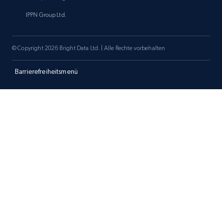
IPPN Group Ltd.
Amazon products search
© Copyright 2026 Bright Data Ltd. | Alle Rechte vorbehalten
Asin, URL, Name, Sponsored, Initial price, Final
price, Currency, Sold, and more.
Barrierefreiheitsmenü
1.6K+
181+
Jetzt anfangen
Target
URL, Product id, Title, Product description,
Rating, Reviews count, Initial price, Discount,
and more.
1.3K+
175+
Jetzt anfangen