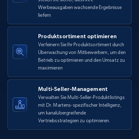
Werbeausgaben wachsende Ergebnisse
liefern
5.6K+
875+
Jetzt anfangen
Produktsortiment optimieren
Verfeinern Sie Ihr Produktsortiment durch
Walmart - products - Find new products by
Überwachung von Mitbewerbern, um den
using specific category URL
Betrieb zu optimieren und den Umsatz zu
URL, Final price, Sku, Currency, Gtin,
maximieren
Specifications, Image urls, Top reviews, and
more.
Multi-Seller-Management
5.6K+
875+
Jetzt anfangen
Verwalten Sie Multi-Seller-Produktlistings
mit Dr. Martens-spezifischer Intelligenz,
um kanalübergreifende
Vertriebsstrategien zu optimieren.
Walmart - products - Collects products by
specific keywords