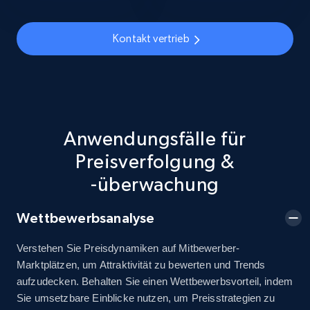
URL, Title, Available, Description, Currency, Initial
price, Final price, Discount percent, and more.
Kontakt vertrieb
5.4K+
668+
Jetzt anfangen
Anwendungsfälle für
TikTok Shop - discover records by shop url
Preisverfolgung &
URL, Title, Available, Description, Currency, Initial
price, Final price, Discount percent, and more.
-überwachung
5.4K+
668+
Jetzt anfangen
Wettbewerbsanalyse
Verstehen Sie Preisdynamiken auf Mitbewerber-
Marktplätzen, um Attraktivität zu bewerten und Trends
Amazon sellers info
aufzudecken. Behalten Sie einen Wettbewerbsvorteil, indem
Sie umsetzbare Einblicke nutzen, um Preisstrategien zu
Seller id, URL, Seller name, Description, Detailed