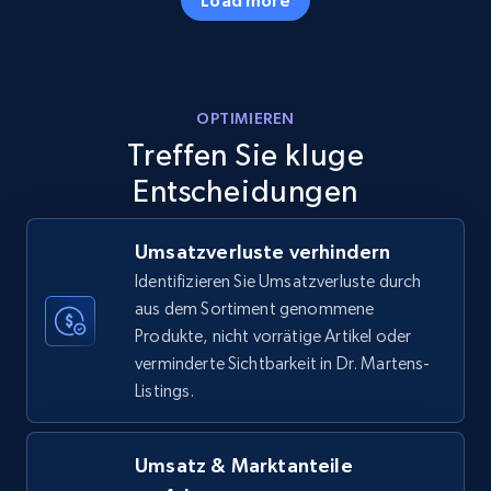
Amazon products - Collects products by
OPTIMIEREN
specific keywords
Treffen Sie kluge
Title, Seller name, Brand, Description, Initial
price, Currency, Availability, Reviews count, and
Entscheidungen
more.
Umsatzverluste verhindern
35.2K+
5.7K+
Jetzt anfangen
Identifizieren Sie Umsatzverluste durch
aus dem Sortiment genommene
Produkte, nicht vorrätige Artikel oder
verminderte Sichtbarkeit in Dr. Martens-
Amazon products - find products by using
Listings.
upc numbers
Title, Seller name, Brand, Description, Initial
price, Currency, Availability, Reviews count, and
Umsatz & Marktanteile
more.