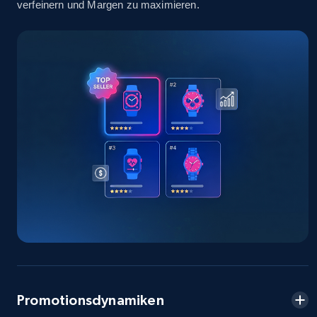
verfeinern und Margen zu maximieren.
info, Stars, Feedbacks, Return policy, and more.
2.5K+
378+
Jetzt anfangen
eBay
URL, Product id, Title, Seller name, Seller rating,
Seller reviews, Breadcrumbs, Root category, and
more.
2.5K+
359+
Jetzt anfangen
eBay - Gather data on products using
specified keywords
Promotionsdynamiken
URL, Product id, Title, Seller name, Seller rating,