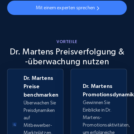
URL, Final price, Sku, Currency, Gtin,
Mit einem experten sprechen
Specifications, Image urls, Top reviews, and
more.
5.6K+
875+
Jetzt anfangen
VORTEILE
Dr. Martens Preisverfolgung &
-überwachung nutzen
Walmart - products - Discover products by
using sku numbers
URL, Final price, Sku, Currency, Gtin,
Dr. Martens
Specifications, Image urls, Top reviews, and
Dr. Martens
Preise
more.
Promotionsdynami
benchmarken
Gewinnen Sie
Überwachen Sie
5.6K+
875+
Jetzt anfangen
Einblicke in Dr.
Preisdynamiken
Martens-
auf
Promotionsaktivitäten,
Mitbewerber-
um erfolgreiche
Marktplätzen,