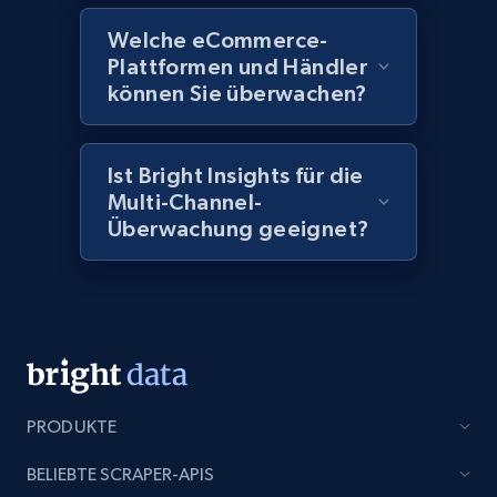
Title, Seller name, Brand, Description, Initial
price, Currency, Availability, Reviews count, and
Welche eCommerce-
more.
Plattformen und Händler
können Sie überwachen?
2.1K+
375+
Jetzt anfangen
Ist Bright Insights für die
Multi-Channel-
Überwachung geeignet?
Amazon products global dataset - Collect
Amazon products by seller URL
Title, Seller name, Brand, Description, Initial
price, Currency, Availability, Reviews count, and
more.
2.1K+
375+
Jetzt anfangen
PRODUKTE
BELIEBTE SCRAPER-APIS