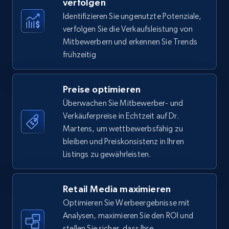
verfolgen
Identifizieren Sie ungenutzte Potenziale,
35.2K+
5.7K+
Jetzt anfangen
verfolgen Sie die Verkaufsleistung von
Mitbewerbern und erkennen Sie Trends
frühzeitig
Amazon Reviews
URL, Product name, Product rating, Product
Preise optimieren
rating object, Product rating max, Rating,
Überwachen Sie Mitbewerber- und
Author name, Asin, and more.
Verkäuferpreise in Echtzeit auf Dr.
Martens, um wettbewerbsfähig zu
7.4K+
870+
Jetzt anfangen
bleiben und Preiskonsistenz in Ihren
Listings zu gewährleisten.
Walmart - products
Retail Media maximieren
Optimieren Sie Werbeergebnisse mit
URL, Final price, Sku, Currency, Gtin,
Specifications, Image urls, Top reviews, and
Analysen, maximieren Sie den ROI und
more.
stellen Sie sicher, dass Ihre