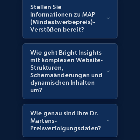
Stellen Sie
Informationen zu MAP
2.1K+
375+
Jetzt anfangen
(Mindestwerbepreis)-
Verstößen bereit?
Amazon products global dataset -
Wie geht Bright Insights
Collecting products by keyword search
mit komplexen Website-
Title, Seller name, Brand, Description, Initial
Strukturen,
price, Currency, Availability, Reviews count, and
Schemaänderungen und
more.
dynamischen Inhalten
um?
2.1K+
375+
Jetzt anfangen
Wie genau sind Ihre Dr.
Martens-
Amazon products global dataset - Collects
Preisverfolgungsdaten?
products by best sellers category URL