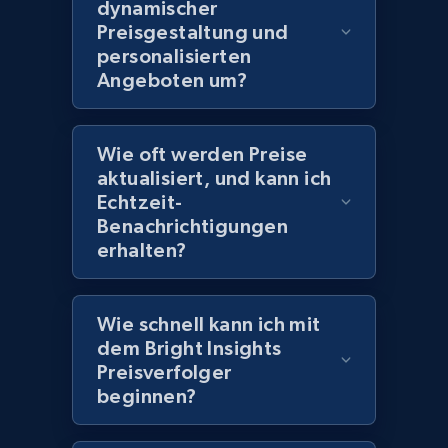
dynamischer
2.1K+
355+
Jetzt anfangen
Preisgestaltung und
personalisierten
Angeboten um?
Amazon products global dataset
Title, Seller name, Brand, Description, Initial
Wie oft werden Preise
price, Currency, Availability, Reviews count, and
aktualisiert, und kann ich
more.
Echtzeit-
Benachrichtigungen
erhalten?
2.1K+
375+
Jetzt anfangen
Wie schnell kann ich mit
dem Bright Insights
Amazon products global dataset - Collects
Preisverfolger
products by specific category URL
beginnen?
Title, Seller name, Brand, Description, Initial
price, Currency, Availability, Reviews count, and
more.