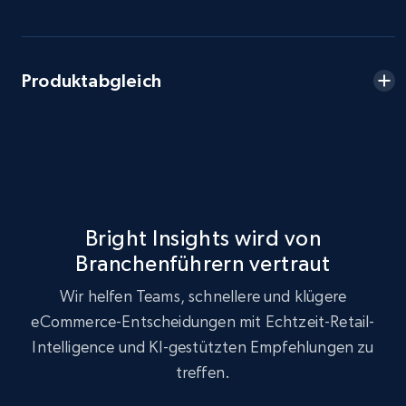
Seller reviews, Breadcrumbs, Root category, and
more.
Produktabgleich
2.5K+
359+
Jetzt anfangen
eBay - Collect products from shops on eBay
URL, Product id, Title, Seller name, Seller rating,
Seller reviews, Breadcrumbs, Root category, and
Bright Insights wird von
more.
Branchenführern vertraut
2.5K+
359+
Jetzt anfangen
Wir helfen Teams, schnellere und klügere
eCommerce-Entscheidungen mit Echtzeit-Retail-
Intelligence und KI-gestützten Empfehlungen zu
treffen.
eBay - Collect records by category