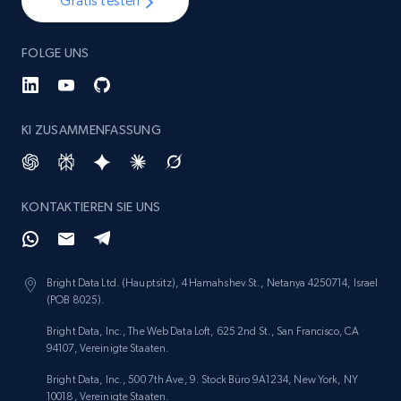
Gratis testen
Etsy - Collect data on products using
FOLGE UNS
specified keywords
URL, Product id, Listing inventory id, Title, Rating,
Reviews count shop, Reviews count item, Initial
price, and more.
KI ZUSAMMENFASSUNG
1.9K+
322+
Jetzt anfangen
KONTAKTIEREN SIE UNS
Etsy - Collects data from shop's URL
Bright Data Ltd. (Hauptsitz), 4 Hamahshev St., Netanya 4250714, Israel
URL, Product id, Listing inventory id, Title, Rating,
(POB 8025).
Reviews count shop, Reviews count item, Initial
price, and more.
Bright Data, Inc., The Web Data Loft, 625 2nd St., San Francisco, CA
94107, Vereinigte Staaten.
1.9K+
322+
Jetzt anfangen
Bright Data, Inc., 500 7th Ave, 9. Stock Büro 9A1234, New York, NY
10018, Vereinigte Staaten.