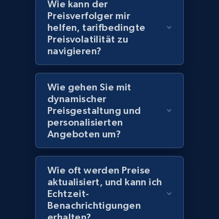
Wie kann der
Preisverfolger mir
helfen, tarifbedingte
Amazon products global dataset
Preisvolatilität zu
Title, Seller name, Brand, Description, Initial
navigieren?
price, Currency, Availability, Reviews count, and
more.
Wie gehen Sie mit
dynamischer
2.1K+
375+
Jetzt anfangen
Preisgestaltung und
personalisierten
Angeboten um?
Amazon products global dataset - Collects
products by specific category URL
Wie oft werden Preise
Title, Seller name, Brand, Description, Initial
aktualisiert, und kann ich
price, Currency, Availability, Reviews count, and
Echtzeit-
more.
Benachrichtigungen
erhalten?