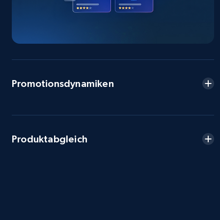
2.5K+
359+
Jetzt anfangen
eBay - Collect products from shops on eBay
Promotionsdynamiken
URL, Product id, Title, Seller name, Seller rating,
Seller reviews, Breadcrumbs, Root category, and
more.
2.5K+
359+
Jetzt anfangen
Produktabgleich
eBay - Collect records by category
URL, Product id, Title, Seller name, Seller rating,
Seller reviews, Breadcrumbs, Root category, and
more.