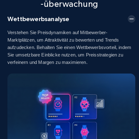
-überwachung
2.5K+
378+
Jetzt anfangen
Wettbewerbsanalyse
Verstehen Sie Preisdynamiken auf Mitbewerber-
eBay
Marktplätzen, um Attraktivität zu bewerten und Trends
URL, Product id, Title, Seller name, Seller rating,
aufzudecken. Behalten Sie einen Wettbewerbsvorteil, indem
Seller reviews, Breadcrumbs, Root category, and
Sie umsetzbare Einblicke nutzen, um Preisstrategien zu
more.
verfeinern und Margen zu maximieren.
2.5K+
359+
Jetzt anfangen
eBay - Gather data on products using
specified keywords
URL, Product id, Title, Seller name, Seller rating,
Seller reviews, Breadcrumbs, Root category, and
more.