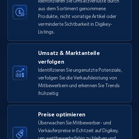
Identifizieren Sie Umsatzverluste durch
aus dem Sortiment genommene
Produkte, nicht vorrätige Artikel oder
verminderte Sichtbarkeit in Digikey-
Amazon Reviews
Listings.
URL, Product name, Product rating, Product
rating object, Product rating max, Rating,
Author name, Asin, and more.
Umsatz & Marktanteile
verfolgen
7.4K+
871+
Jetzt anfangen
Identifizieren Sie ungenutzte Potenziale,
verfolgen Sie die Verkaufsleistung von
Mitbewerbern und erkennen Sie Trends
frühzeitig
Walmart - products
URL, Final price, Sku, Currency, Gtin,
Preise optimieren
Specifications, Image urls, Top reviews, and
more.
Überwachen Sie Mitbewerber- und
Verkäuferpreise in Echtzeit auf Digikey,
um wettbewerbsfähig zu bleiben und