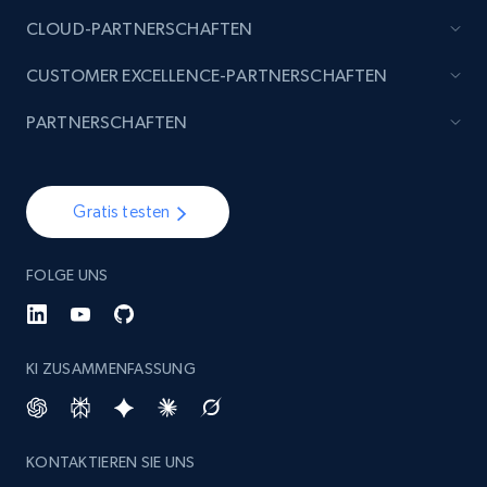
specified keywords
CLOUD-PARTNERSCHAFTEN
URL, Product id, Listing inventory id, Title, Rating,
CUSTOMER EXCELLENCE-PARTNERSCHAFTEN
Reviews count shop, Reviews count item, Initial
price, and more.
PARTNERSCHAFTEN
1.9K+
323+
Jetzt anfangen
Gratis testen
Etsy - Collects data from shop's URL
FOLGE UNS
URL, Product id, Listing inventory id, Title, Rating,
Reviews count shop, Reviews count item, Initial
price, and more.
KI ZUSAMMENFASSUNG
1.9K+
323+
Jetzt anfangen
KONTAKTIEREN SIE UNS