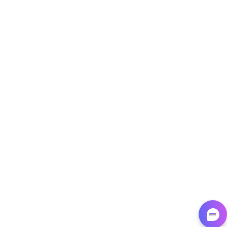
Target - Gather data on products using
specified keywords
URL, Product id, Title, Product description,
Rating, Reviews count, Initial price, Discount,
and more.
1.3K+
175+
Jetzt anfangen
Target - Discover products by category url
URL, Product id, Title, Product description,
Rating, Reviews count, Initial price, Discount,
and more.
1.3K+
175+
Jetzt anfangen