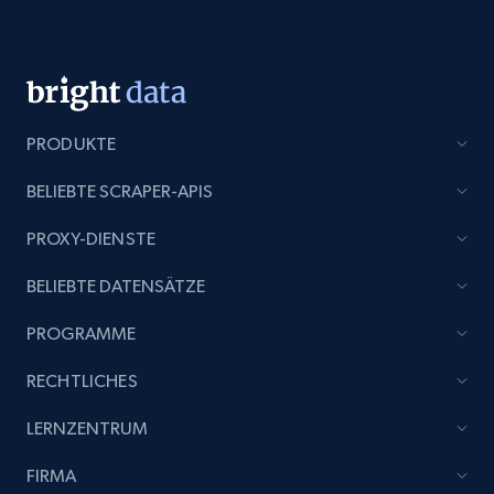
Title, Seller name, Brand, Description, Initial
price, Currency, Availability, Reviews count, and
more.
2.1K+
375+
Jetzt anfangen
PRODUKTE
BELIEBTE SCRAPER-APIS
Etsy
PROXY-DIENSTE
URL, Product id, Listing inventory id, Title, Rating,
BELIEBTE DATENSÄTZE
Reviews count shop, Reviews count item, Initial
price, and more.
PROGRAMME
1.9K+
323+
Jetzt anfangen
RECHTLICHES
LERNZENTRUM
FIRMA
Etsy - Collect data on products using