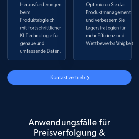
Herausforderungen
Optimieren Sie das
beim
Produktmanagement
5.4K+
668+
Jetzt anfangen
Produktabgleich
und verbessern Sie
mit fortschrittlicher
Lagerstrategien für
KI-Technologie für
mehr Effizienz und
genaue und
Wettbewerbsfähigkeit.
TikTok Shop - discover records by shop url
umfassende Daten.
URL, Title, Available, Description, Currency, Initial
price, Final price, Discount percent, and more.
Kontakt vertrieb
5.4K+
668+
Jetzt anfangen
Amazon sellers info
Seller id, URL, Seller name, Description, Detailed
Anwendungsfälle für
info, Stars, Feedbacks, Return policy, and more.
Preisverfolgung &