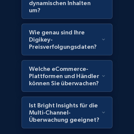
more.
dynamischen Inhalten
um?
2.1K+
375+
Jetzt anfangen
Wie genau sind Ihre
Digikey-
Preisverfolgungsdaten?
Amazon products global dataset - Collect
Amazon products by seller URL
Title, Seller name, Brand, Description, Initial
Welche eCommerce-
price, Currency, Availability, Reviews count, and
Plattformen und Händler
more.
können Sie überwachen?
2.1K+
375+
Jetzt anfangen
Ist Bright Insights für die
Multi-Channel-
Überwachung geeignet?
Amazon products global dataset - Collect
products from Brands URLs