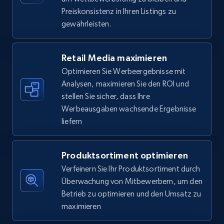
5.6K+
876+
Jetzt anfangen
Preiskonsistenz in Ihren Listings zu
gewährleisten.
Walmart - products - Find new products by
Retail Media maximieren
using specific category URL
Optimieren Sie Werbeergebnisse mit
URL, Final price, Sku, Currency, Gtin,
Analysen, maximieren Sie den ROI und
Specifications, Image urls, Top reviews, and
stellen Sie sicher, dass Ihre
more.
Werbeausgaben wachsende Ergebnisse
liefern
5.6K+
876+
Jetzt anfangen
Produktsortiment optimieren
Verfeinern Sie Ihr Produktsortiment durch
Walmart - products - Collects products by
Überwachung von Mitbewerbern, um den
specific keywords
Betrieb zu optimieren und den Umsatz zu
URL, Final price, Sku, Currency, Gtin,
maximieren
Specifications, Image urls, Top reviews, and