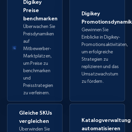
Digikey
price, Final price, Discount percent, and more.
Preise
Digikey
benchmarken
5.4K+
668+
Jetzt anfangen
Promotionsdynami
Überwachen Sie
Gewinnen Sie
Preisdynamiken
Einblicke in Digikey-
auf
Promotionsaktivitäten,
TikTok Shop - category
Mitbewerber-
um erfolgreiche
Marktplätzen,
URL, Title, Available, Description, Currency, Initial
Strategien zu
um Preise zu
price, Final price, Discount percent, and more.
replizieren und das
benchmarken
Umsatzwachstum
und
5.4K+
668+
Jetzt anfangen
zu fördern.
Preisstrategien
zu verfeinern.
TikTok Shop - Collect TikTok shop products
Gleiche SKUs
by keywords search
Katalogverwaltung
vergleichen
URL, Title, Available, Description, Currency, Initial
automatisieren
Überwinden Sie
price, Final price, Discount percent, and more.