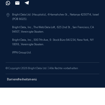
Amazon products search
Asin, URL, Name, Sponsored, Initial price, Final
Bright Data Ltd. (Hauptsitz), 4 Hamahshev St., Netanya 4250714, Israel
price, Currency, Sold, and more.
(POB 8025).
Bright Data, Inc., The Web Data Loft, 625 2nd St., San Francisco, CA
1.6K+
181+
Jetzt anfangen
94107, Vereinigte Staaten.
Bright Data, Inc., 500 7th Ave, 9. Stock Büro 9A1234, New York, NY
10018, Vereinigte Staaten.
IPPN Group Ltd.
Target
URL, Product id, Title, Product description,
Rating, Reviews count, Initial price, Discount,
© Copyright 2026 Bright Data Ltd. | Alle Rechte vorbehalten
and more.
Barrierefreiheitsmenü
1.3K+
175+
Jetzt anfangen