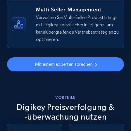
more.
Multi-Seller-Management
5.6K+
876+
Jetzt anfangen
Verwalten Sie Multi-Seller-Produktlistings
mit Digikey-spezifischer Intelligenz, um
kanalübergreifende Vertriebsstrategien zu
optimieren.
Walmart - products - Discover products by
using sku numbers
URL, Final price, Sku, Currency, Gtin,
Mit einem experten sprechen
Specifications, Image urls, Top reviews, and
more.
5.6K+
876+
Jetzt anfangen
VORTEILE
Digikey Preisverfolgung &
-überwachung nutzen
TikTok Shop
URL, Title, Available, Description, Currency, Initial