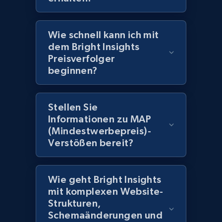
2.1K+
375+
Jetzt anfangen
Wie schnell kann ich mit
dem Bright Insights
Amazon products global dataset -
Preisverfolger
Collecting products by keyword search
beginnen?
Title, Seller name, Brand, Description, Initial
price, Currency, Availability, Reviews count, and
more.
Stellen Sie
Informationen zu MAP
2.1K+
375+
Jetzt anfangen
(Mindestwerbepreis)-
Verstößen bereit?
Amazon products global dataset - Collects
Wie geht Bright Insights
products by best sellers category URL
mit komplexen Website-
Strukturen,
Title, Seller name, Brand, Description, Initial
price, Currency, Availability, Reviews count, and
Schemaänderungen und