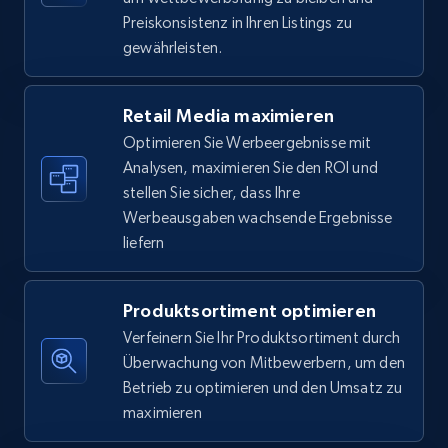
5.6K+
877+
Jetzt anfangen
Preiskonsistenz in Ihren Listings zu
gewährleisten.
Walmart - products - Find new products by
Retail Media maximieren
using specific category URL
Optimieren Sie Werbeergebnisse mit
URL, Final price, Sku, Currency, Gtin,
Analysen, maximieren Sie den ROI und
Specifications, Image urls, Top reviews, and
stellen Sie sicher, dass Ihre
more.
Werbeausgaben wachsende Ergebnisse
liefern
5.6K+
877+
Jetzt anfangen
Produktsortiment optimieren
Verfeinern Sie Ihr Produktsortiment durch
Walmart - products - Collects products by
Überwachung von Mitbewerbern, um den
specific keywords
Betrieb zu optimieren und den Umsatz zu
URL, Final price, Sku, Currency, Gtin,
maximieren
Specifications, Image urls, Top reviews, and