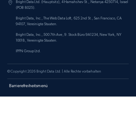
Bright Data Ltd. (Hauptsitz), 4 Hamahshev St., Netanya 4250714, Israel
Amazon products search
(POB 8025).
Asin, URL, Name, Sponsored, Initial price, Final
Bright Data, Inc., The Web Data Loft, 625 2nd St., San Francisco, CA
price, Currency, Sold, and more.
94107, Vereinigte Staaten.
Bright Data, Inc., 500 7th Ave, 9. Stock Büro 9A1234, New York, NY
1.6K+
181+
Jetzt anfangen
10018, Vereinigte Staaten.
IPPN Group Ltd.
Target
© Copyright 2026 Bright Data Ltd. | Alle Rechte vorbehalten
URL, Product id, Title, Product description,
Rating, Reviews count, Initial price, Discount,
Barrierefreiheitsmenü
and more.
1.3K+
176+
Jetzt anfangen