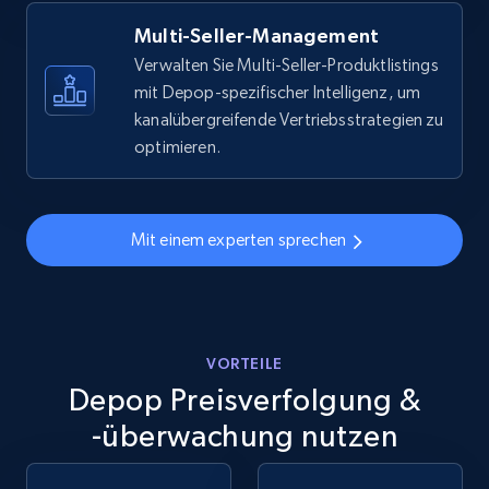
more.
Multi-Seller-Management
5.6K+
877+
Jetzt anfangen
Verwalten Sie Multi-Seller-Produktlistings
mit Depop-spezifischer Intelligenz, um
kanalübergreifende Vertriebsstrategien zu
optimieren.
Walmart - products - Discover products by
using sku numbers
URL, Final price, Sku, Currency, Gtin,
Mit einem experten sprechen
Specifications, Image urls, Top reviews, and
more.
5.6K+
877+
Jetzt anfangen
VORTEILE
Depop Preisverfolgung &
-überwachung nutzen
TikTok Shop
URL, Title, Available, Description, Currency, Initial