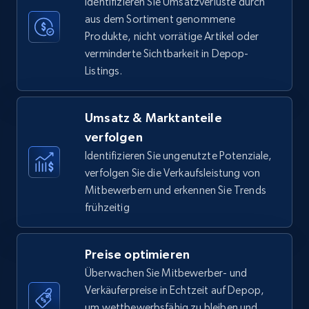
Identifizieren Sie Umsatzverluste durch
aus dem Sortiment genommene
Produkte, nicht vorrätige Artikel oder
verminderte Sichtbarkeit in Depop-
Amazon Reviews
Listings.
URL, Product name, Product rating, Product
rating object, Product rating max, Rating,
Author name, Asin, and more.
Umsatz & Marktanteile
verfolgen
7.4K+
872+
Jetzt anfangen
Identifizieren Sie ungenutzte Potenziale,
verfolgen Sie die Verkaufsleistung von
Mitbewerbern und erkennen Sie Trends
frühzeitig
Walmart - products
URL, Final price, Sku, Currency, Gtin,
Preise optimieren
Specifications, Image urls, Top reviews, and
more.
Überwachen Sie Mitbewerber- und
Verkäuferpreise in Echtzeit auf Depop,
um wettbewerbsfähig zu bleiben und