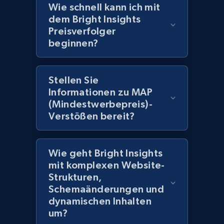
2.1K+
375+
Jetzt anfangen
Wie schnell kann ich mit
dem Bright Insights
Preisverfolger
beginnen?
Amazon products global dataset -
Collecting products by keyword search
Title, Seller name, Brand, Description, Initial
Stellen Sie
price, Currency, Availability, Reviews count, and
Informationen zu MAP
more.
(Mindestwerbepreis)-
Verstößen bereit?
2.1K+
375+
Jetzt anfangen
Wie geht Bright Insights
mit komplexen Website-
Strukturen,
Amazon products global dataset - Collects
Schemaänderungen und
products by best sellers category URL
dynamischen Inhalten
Title, Seller name, Brand, Description, Initial
um?
price, Currency, Availability, Reviews count, and