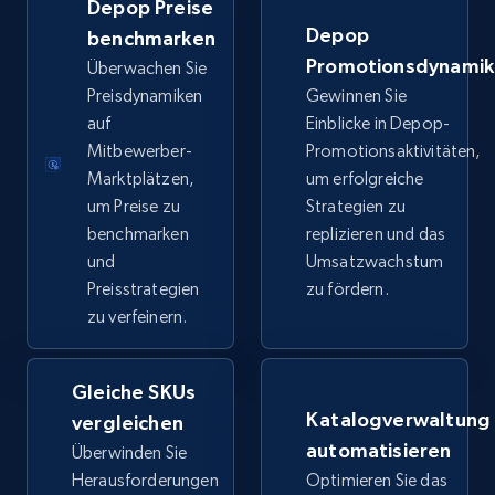
Depop Preise
price, Final price, Discount percent, and more.
Depop
benchmarken
Promotionsdynami
Überwachen Sie
5.4K+
668+
Jetzt anfangen
Preisdynamiken
Gewinnen Sie
auf
Einblicke in Depop-
Mitbewerber-
Promotionsaktivitäten,
Marktplätzen,
um erfolgreiche
TikTok Shop - category
um Preise zu
Strategien zu
URL, Title, Available, Description, Currency, Initial
benchmarken
replizieren und das
price, Final price, Discount percent, and more.
und
Umsatzwachstum
Preisstrategien
zu fördern.
5.4K+
668+
Jetzt anfangen
zu verfeinern.
Gleiche SKUs
TikTok Shop - Collect TikTok shop products
Katalogverwaltung
vergleichen
by keywords search
automatisieren
Überwinden Sie
URL, Title, Available, Description, Currency, Initial
Herausforderungen
Optimieren Sie das
price, Final price, Discount percent, and more.