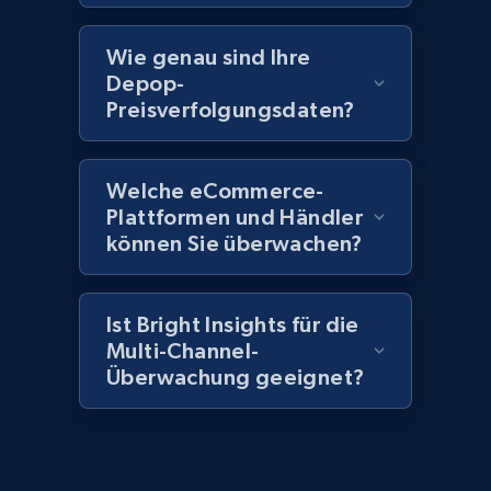
more.
Wie genau sind Ihre
2.1K+
375+
Jetzt anfangen
Depop-
Preisverfolgungsdaten?
Amazon products global dataset - Collect
Welche eCommerce-
Amazon products by seller URL
Plattformen und Händler
Title, Seller name, Brand, Description, Initial
können Sie überwachen?
price, Currency, Availability, Reviews count, and
more.
Ist Bright Insights für die
2.1K+
375+
Jetzt anfangen
Multi-Channel-
Überwachung geeignet?
Amazon products global dataset - Collect
products from Brands URLs