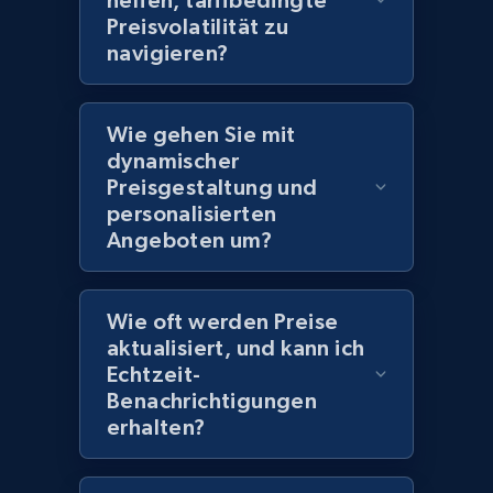
helfen, tarifbedingte
Preisvolatilität zu
navigieren?
Amazon products global dataset
Title, Seller name, Brand, Description, Initial
Wie gehen Sie mit
price, Currency, Availability, Reviews count, and
dynamischer
more.
Preisgestaltung und
personalisierten
2.1K+
375+
Jetzt anfangen
Angeboten um?
Wie oft werden Preise
Amazon products global dataset - Collects
aktualisiert, und kann ich
products by specific category URL
Echtzeit-
Title, Seller name, Brand, Description, Initial
Benachrichtigungen
price, Currency, Availability, Reviews count, and
erhalten?
more.