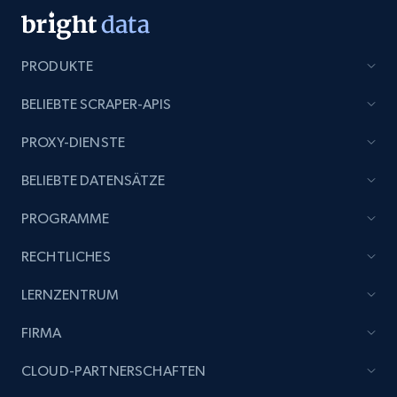
Title, Seller name, Brand, Description, Initial
price, Currency, Availability, Reviews count, and
more.
PRODUKTE
2.1K+
375+
Jetzt anfangen
BELIEBTE SCRAPER-APIS
PROXY-DIENSTE
BELIEBTE DATENSÄTZE
Etsy
URL, Product id, Listing inventory id, Title, Rating,
PROGRAMME
Reviews count shop, Reviews count item, Initial
price, and more.
RECHTLICHES
LERNZENTRUM
1.9K+
323+
Jetzt anfangen
FIRMA
CLOUD-PARTNERSCHAFTEN
Etsy - Collect data on products using