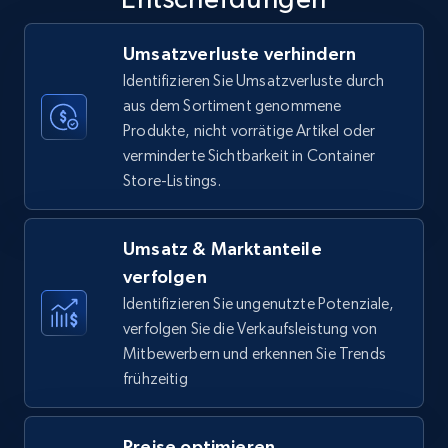
35.2K+
5.7K+
Jetzt anfangen
Umsatzverluste verhindern
Identifizieren Sie Umsatzverluste durch
aus dem Sortiment genommene
Produkte, nicht vorrätige Artikel oder
Amazon Reviews
verminderte Sichtbarkeit in Container
URL, Product name, Product rating, Product
Store-Listings.
rating object, Product rating max, Rating,
Author name, Asin, and more.
Umsatz & Marktanteile
7.4K+
870+
Jetzt anfangen
verfolgen
Identifizieren Sie ungenutzte Potenziale,
verfolgen Sie die Verkaufsleistung von
Mitbewerbern und erkennen Sie Trends
Walmart - products
frühzeitig
URL, Final price, Sku, Currency, Gtin,
Specifications, Image urls, Top reviews, and
more.
Preise optimieren