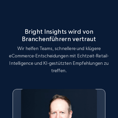
URL, Product id, Title, Seller name, Seller rating,
Seller reviews, Breadcrumbs, Root category, and
more.
2.5K+
359+
Jetzt anfangen
Bright Insights wird von
Branchenführern vertraut
Wir helfen Teams, schnellere und klügere
Google Shopping
eCommerce-Entscheidungen mit Echtzeit-Retail-
URL, Product id, Title, Product description,
Intelligence und KI-gestützten Empfehlungen zu
Rating, Reviews count, Images, Variations, and
treffen.
more.
2.4K+
199+
Jetzt anfangen
Google Shopping - collects products from