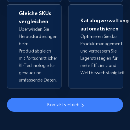
URL, Title, Available, Description, Currency, Initial
Gleiche SKUs
price, Final price, Discount percent, and more.
Katalogverwaltung
vergleichen
automatisieren
Überwinden Sie
5.4K+
668+
Jetzt anfangen
Herausforderungen
Optimieren Sie das
beim
Produktmanagement
Produktabgleich
und verbessern Sie
TikTok Shop - discover records by shop url
mit fortschrittlicher
Lagerstrategien für
KI-Technologie für
mehr Effizienz und
URL, Title, Available, Description, Currency, Initial
genaue und
Wettbewerbsfähigkeit.
price, Final price, Discount percent, and more.
umfassende Daten.
5.4K+
668+
Jetzt anfangen
Kontakt vertrieb
Amazon sellers info
Seller id, URL, Seller name, Description, Detailed