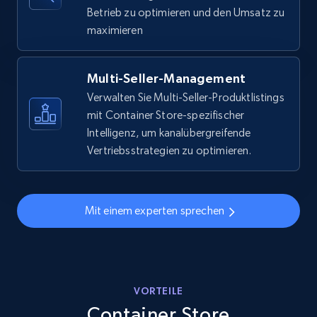
URL, Final price, Sku, Currency, Gtin,
Betrieb zu optimieren und den Umsatz zu
Specifications, Image urls, Top reviews, and
maximieren
more.
5.6K+
875+
Jetzt anfangen
Multi-Seller-Management
Verwalten Sie Multi-Seller-Produktlistings
mit Container Store-spezifischer
Intelligenz, um kanalübergreifende
Walmart - products - Discover products by
Vertriebsstrategien zu optimieren.
using sku numbers
URL, Final price, Sku, Currency, Gtin,
Specifications, Image urls, Top reviews, and
Mit einem experten sprechen
more.
5.6K+
875+
Jetzt anfangen
VORTEILE
Container Store