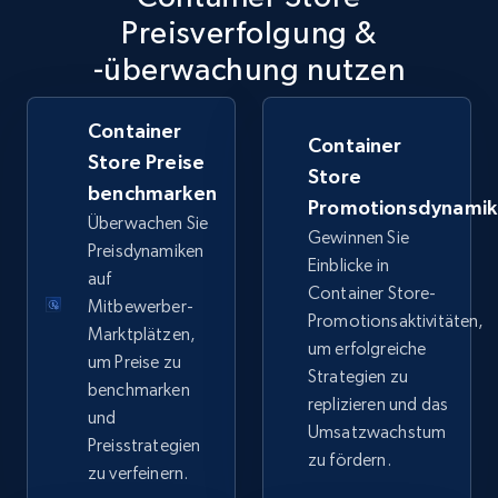
TikTok Shop
Preisverfolgung &
URL, Title, Available, Description, Currency, Initial
-überwachung nutzen
price, Final price, Discount percent, and more.
5.4K+
Container
668+
Jetzt anfangen
Container
Store Preise
Store
benchmarken
Promotionsdynami
Überwachen Sie
TikTok Shop - category
Gewinnen Sie
Preisdynamiken
Einblicke in
URL, Title, Available, Description, Currency, Initial
auf
Container Store-
price, Final price, Discount percent, and more.
Mitbewerber-
Promotionsaktivitäten,
Marktplätzen,
um erfolgreiche
5.4K+
668+
Jetzt anfangen
um Preise zu
Strategien zu
benchmarken
replizieren und das
und
Umsatzwachstum
Preisstrategien
zu fördern.
TikTok Shop - Collect TikTok shop products
zu verfeinern.
by keywords search