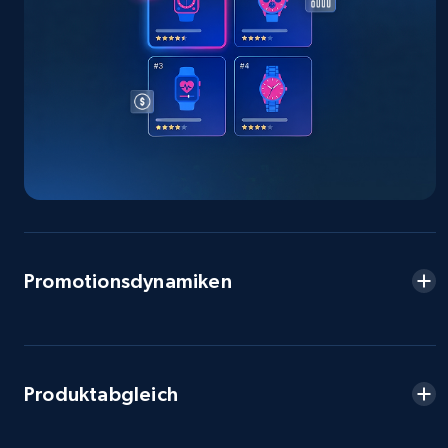
Seller reviews, Breadcrumbs, Root category, and
more.
2.5K+
359+
Jetzt anfangen
eBay - Collect products from shops on eBay
URL, Product id, Title, Seller name, Seller rating,
Seller reviews, Breadcrumbs, Root category, and
more.
Promotionsdynamiken
2.5K+
359+
Jetzt anfangen
Produktabgleich
eBay - Collect records by category