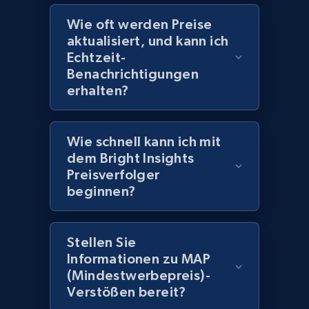
Wie oft werden Preise
2.1K+
375+
Jetzt anfangen
aktualisiert, und kann ich
Echtzeit-
Benachrichtigungen
erhalten?
Amazon products global dataset -
Collecting products by keyword search
Wie schnell kann ich mit
Title, Seller name, Brand, Description, Initial
dem Bright Insights
price, Currency, Availability, Reviews count, and
more.
Preisverfolger
beginnen?
2.1K+
375+
Jetzt anfangen
Stellen Sie
Informationen zu MAP
(Mindestwerbepreis)-
Amazon products global dataset - Collects
Verstößen bereit?
products by best sellers category URL