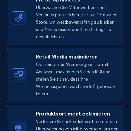
Überwachen Sie Mitbewerber- und
Verkäuferpreise in Echtzeit auf Container
5.6K+
875+
Jetzt anfangen
Store, um wettbewerbsfähig zu bleiben
und Preiskonsistenz in Ihren Listings zu
gewährleisten.
Walmart - products - Find new products by
using specific category URL
Retail Media maximieren
URL, Final price, Sku, Currency, Gtin,
Optimieren Sie Werbeergebnisse mit
Specifications, Image urls, Top reviews, and
Analysen, maximieren Sie den ROI und
more.
stellen Sie sicher, dass Ihre
Werbeausgaben wachsende Ergebnisse
5.6K+
875+
Jetzt anfangen
liefern
Produktsortiment optimieren
Walmart - products - Collects products by
Verfeinern Sie Ihr Produktsortiment durch
specific keywords
Überwachung von Mitbewerbern, um den