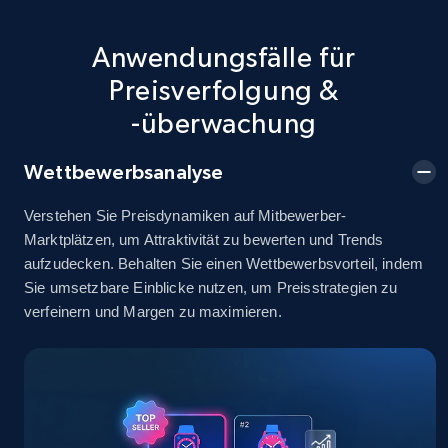
info, Stars, Feedbacks, Return policy, and more.
Anwendungsfälle für
2.5K+
378+
Jetzt anfangen
Preisverfolgung &
-überwachung
eBay
Wettbewerbsanalyse
URL, Product id, Title, Seller name, Seller rating,
Seller reviews, Breadcrumbs, Root category, and
Verstehen Sie Preisdynamiken auf Mitbewerber-
more.
Marktplätzen, um Attraktivität zu bewerten und Trends
aufzudecken. Behalten Sie einen Wettbewerbsvorteil, indem
Sie umsetzbare Einblicke nutzen, um Preisstrategien zu
2.5K+
359+
Jetzt anfangen
verfeinern und Margen zu maximieren.
eBay - Gather data on products using
specified keywords
URL, Product id, Title, Seller name, Seller rating,