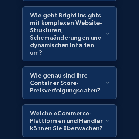
Title, Seller name, Brand, Description, Initial
price, Currency, Availability, Reviews count, and
Wie geht Bright Insights
more.
mit komplexen Website-
Strukturen,
2.1K+
375+
Jetzt anfangen
Schemaänderungen und
dynamischen Inhalten
um?
Amazon products global dataset - Collect
Amazon products by seller URL
Wie genau sind Ihre
Title, Seller name, Brand, Description, Initial
Container Store-
price, Currency, Availability, Reviews count, and
Preisverfolgungsdaten?
more.
2.1K+
375+
Jetzt anfangen
Welche eCommerce-
Plattformen und Händler
können Sie überwachen?