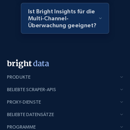
Amazon products global dataset - Collect
products from Brands URLs
Ist Bright Insights für die
Multi-Channel-
Title, Seller name, Brand, Description, Initial
Überwachung geeignet?
price, Currency, Availability, Reviews count, and
more.
2.1K+
375+
Jetzt anfangen
Etsy
PRODUKTE
URL, Product id, Listing inventory id, Title, Rating,
BELIEBTE SCRAPER-APIS
Reviews count shop, Reviews count item, Initial
price, and more.
PROXY-DIENSTE
1.9K+
322+
Jetzt anfangen
BELIEBTE DATENSÄTZE
PROGRAMME