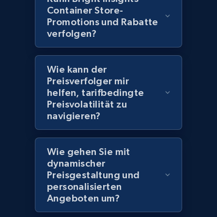
Container Store-
2.1K+
355+
Jetzt anfangen
Promotions und Rabatte
verfolgen?
Amazon products global dataset
Wie kann der
Title, Seller name, Brand, Description, Initial
Preisverfolger mir
price, Currency, Availability, Reviews count, and
helfen, tarifbedingte
more.
Preisvolatilität zu
navigieren?
2.1K+
375+
Jetzt anfangen
Wie gehen Sie mit
dynamischer
Amazon products global dataset - Collects
Preisgestaltung und
products by specific category URL
personalisierten
Title, Seller name, Brand, Description, Initial
Angeboten um?
price, Currency, Availability, Reviews count, and
more.