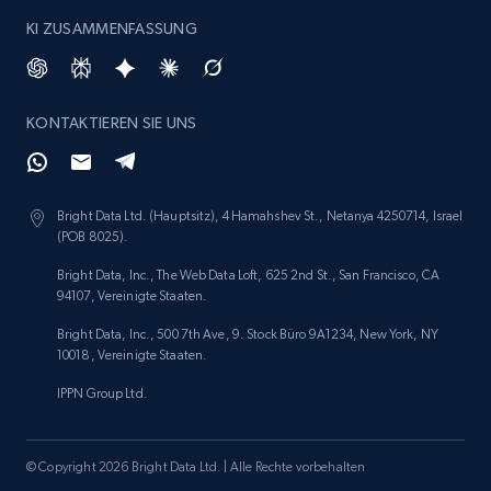
KI ZUSAMMENFASSUNG
Amazon products search
Asin, URL, Name, Sponsored, Initial price, Final
KONTAKTIEREN SIE UNS
price, Currency, Sold, and more.
1.6K+
181+
Jetzt anfangen
Bright Data Ltd. (Hauptsitz), 4 Hamahshev St., Netanya 4250714, Israel
(POB 8025).
Bright Data, Inc., The Web Data Loft, 625 2nd St., San Francisco, CA
94107, Vereinigte Staaten.
Target
Bright Data, Inc., 500 7th Ave, 9. Stock Büro 9A1234, New York, NY
URL, Product id, Title, Product description,
10018, Vereinigte Staaten.
Rating, Reviews count, Initial price, Discount,
and more.
IPPN Group Ltd.
1.3K+
175+
Jetzt anfangen
© Copyright 2026 Bright Data Ltd. | Alle Rechte vorbehalten