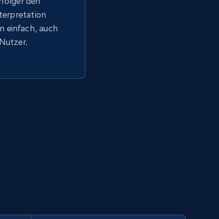
rfolger den
nterpretation
 einfach, auch
 Nutzer.