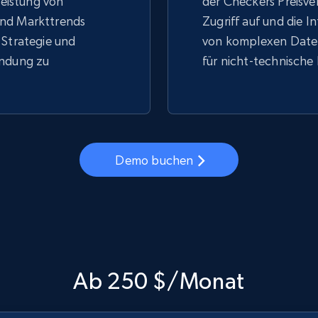
 Leistung von
der Checkers Preisve
nd Markttrends
Zugriff auf und die I
 Strategie und
von komplexen Daten
indung zu
für nicht-technische
Demo buchen
Ab 250 $/Monat