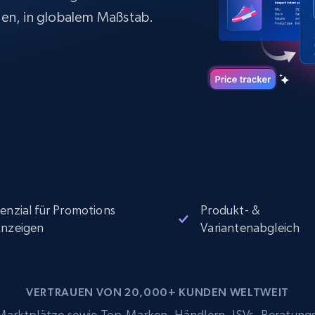
Datacenter proxys
collected
$0.9/IP
B
en, in globalem Maßstab.
ISP proxys
Über 700.000 vollständig konforme
statische Privatanwender-Proxys
enzial für Promotions
Produkt- &
nzeigen
Variantenabgleich
VERTRAUEN VON 20,000+ KUNDEN WELTWEIT
rktplätze sowie Top-Marken, Händlern, ISVs, Beratung