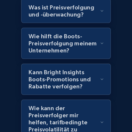
Amazon products global dataset - Collects
Was ist Preisverfolgung
products by best sellers category URL
und -überwachung?
Title, Seller name, Brand, Description, Initial
price, Currency, Availability, Reviews count, and
more.
Wie hilft die Boots-
Preisverfolgung meinem
Unternehmen?
2.1K+
375+
Jetzt anfangen
Kann Bright Insights
Amazon products global dataset - Collect
Boots-Promotions und
Amazon products by seller URL
Rabatte verfolgen?
Title, Seller name, Brand, Description, Initial
price, Currency, Availability, Reviews count, and
Wie kann der
more.
Preisverfolger mir
helfen, tarifbedingte
2.1K+
375+
Jetzt anfangen
Preisvolatilität zu