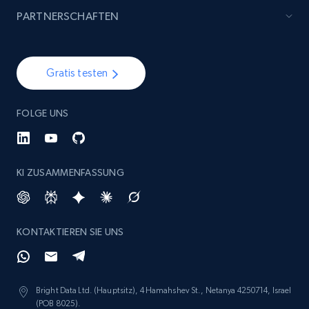
specified keywords
PARTNERSCHAFTEN
URL, Product id, Listing inventory id, Title, Rating,
Reviews count shop, Reviews count item, Initial
price, and more.
Gratis testen
1.9K+
322+
Jetzt anfangen
FOLGE UNS
Etsy - Collects data from shop's URL
KI ZUSAMMENFASSUNG
URL, Product id, Listing inventory id, Title, Rating,
Reviews count shop, Reviews count item, Initial
price, and more.
KONTAKTIEREN SIE UNS
1.9K+
322+
Jetzt anfangen
Bright Data Ltd. (Hauptsitz), 4 Hamahshev St., Netanya 4250714, Israel
(POB 8025).