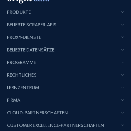
URL, Domain, Country code, Model number,
Sku, Product id, Product name, Manufacturer,
PRODUKTE
and more.
BELIEBTE SCRAPER-APIS
2.1K+
352+
Jetzt anfangen
PROXY-DIENSTE
BELIEBTE DATENSÄTZE
Etsy
PROGRAMME
URL, Product id, Listing inventory id, Title, Rating,
RECHTLICHES
Reviews count shop, Reviews count item, Initial
price, and more.
LERNZENTRUM
FIRMA
1.9K+
322+
Jetzt anfangen
CLOUD-PARTNERSCHAFTEN
CUSTOMER EXCELLENCE-PARTNERSCHAFTEN
Etsy - Collect data on products using