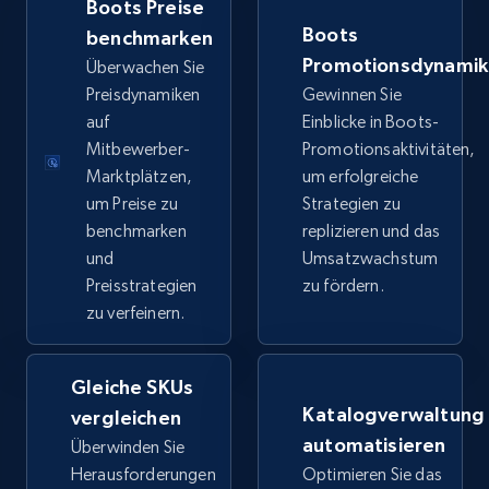
Boots Preise
price, Final price, Discount percent, and more.
Boots
benchmarken
Promotionsdynami
Überwachen Sie
5.4K+
667+
Jetzt anfangen
Preisdynamiken
Gewinnen Sie
auf
Einblicke in Boots-
Mitbewerber-
Promotionsaktivitäten,
Marktplätzen,
um erfolgreiche
TikTok Shop - category
um Preise zu
Strategien zu
URL, Title, Available, Description, Currency, Initial
benchmarken
replizieren und das
price, Final price, Discount percent, and more.
und
Umsatzwachstum
Preisstrategien
zu fördern.
5.4K+
667+
Jetzt anfangen
zu verfeinern.
Gleiche SKUs
TikTok Shop - Collect TikTok shop products
Katalogverwaltung
vergleichen
by keywords search
automatisieren
Überwinden Sie
URL, Title, Available, Description, Currency, Initial
Herausforderungen
Optimieren Sie das
price, Final price, Discount percent, and more.