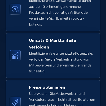
Identifizieren Sie Umsatzverluste durch
aus dem Sortiment genommene
Produkte, nicht vorrätige Artikel oder
verminderte Sichtbarkeit in Boots-
Amazon Reviews
Listings.
URL, Product name, Product rating, Product
rating object, Product rating max, Rating,
Author name, Asin, and more.
Umsatz & Marktanteile
verfolgen
7.4K+
870+
Jetzt anfangen
Identifizieren Sie ungenutzte Potenziale,
verfolgen Sie die Verkaufsleistung von
Mitbewerbern und erkennen Sie Trends
frühzeitig
Walmart - products
URL, Final price, Sku, Currency, Gtin,
Preise optimieren
Specifications, Image urls, Top reviews, and
more.
Überwachen Sie Mitbewerber- und
Verkäuferpreise in Echtzeit auf Boots, um
wettbewerbsfähig zu bleiben und