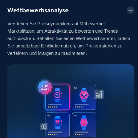
2.5K+
378+
Jetzt anfangen
Wettbewerbsanalyse
Verstehen Sie Preisdynamiken auf Mitbewerber-
Marktplätzen, um Attraktivität zu bewerten und Trends
eBay
aufzudecken. Behalten Sie einen Wettbewerbsvorteil, indem
URL, Product id, Title, Seller name, Seller rating,
Sie umsetzbare Einblicke nutzen, um Preisstrategien zu
Seller reviews, Breadcrumbs, Root category, and
verfeinern und Margen zu maximieren.
more.
2.5K+
358+
Jetzt anfangen
eBay - Gather data on products using
specified keywords
URL, Product id, Title, Seller name, Seller rating,
Seller reviews, Breadcrumbs, Root category, and
more.