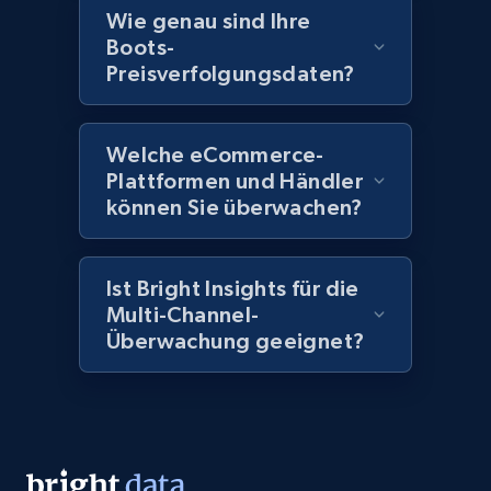
and more.
Wie genau sind Ihre
Boots-
2.1K+
352+
Jetzt anfangen
Preisverfolgungsdaten?
Welche eCommerce-
Home Depot US - Discover products by
Plattformen und Händler
specified UPC
können Sie überwachen?
URL, Domain, Country code, Model number,
Sku, Product id, Product name, Manufacturer,
and more.
Ist Bright Insights für die
Multi-Channel-
Überwachung geeignet?
2.1K+
352+
Jetzt anfangen
Home Depot US - Discovery products by
specific category URL