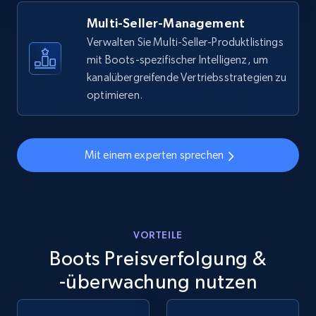
more.
Multi-Seller-Management
5.6K+
874+
Jetzt anfangen
Verwalten Sie Multi-Seller-Produktlistings
mit Boots-spezifischer Intelligenz, um
kanalübergreifende Vertriebsstrategien zu
optimieren.
Walmart - products - Discover products by
using sku numbers
URL, Final price, Sku, Currency, Gtin,
Mit einem experten sprechen
Specifications, Image urls, Top reviews, and
more.
5.6K+
874+
Jetzt anfangen
VORTEILE
Boots Preisverfolgung &
-überwachung nutzen
TikTok Shop
URL, Title, Available, Description, Currency, Initial