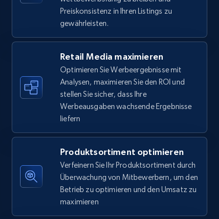
5.6K+
874+
Jetzt anfangen
Preiskonsistenz in Ihren Listings zu
gewährleisten.
Walmart - products - Find new products by
Retail Media maximieren
using specific category URL
Optimieren Sie Werbeergebnisse mit
URL, Final price, Sku, Currency, Gtin,
Analysen, maximieren Sie den ROI und
Specifications, Image urls, Top reviews, and
stellen Sie sicher, dass Ihre
more.
Werbeausgaben wachsende Ergebnisse
liefern
5.6K+
874+
Jetzt anfangen
Produktsortiment optimieren
Verfeinern Sie Ihr Produktsortiment durch
Walmart - products - Collects products by
Überwachung von Mitbewerbern, um den
specific keywords
Betrieb zu optimieren und den Umsatz zu
URL, Final price, Sku, Currency, Gtin,
maximieren
Specifications, Image urls, Top reviews, and