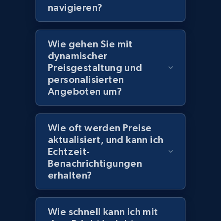
navigieren?
Amazon products global dataset - Collect
Wie gehen Sie mit
products from Brands URLs
dynamischer
Title, Seller name, Brand, Description, Initial
Preisgestaltung und
price, Currency, Availability, Reviews count, and
personalisierten
more.
Angeboten um?
2.1K+
375+
Jetzt anfangen
Wie oft werden Preise
aktualisiert, und kann ich
Echtzeit-
Home Depot US
Benachrichtigungen
URL, Domain, Country code, Model number,
erhalten?
Sku, Product id, Product name, Manufacturer,
and more.
Wie schnell kann ich mit