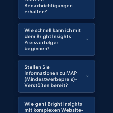
Benachrichtigungen
erhalten?
2.1K+
375+
Jetzt anfangen
Wie schnell kann ich mit
dem Bright Insights
Amazon products global dataset -
Preisverfolger
Collecting products by keyword search
beginnen?
Title, Seller name, Brand, Description, Initial
price, Currency, Availability, Reviews count, and
more.
Stellen Sie
Informationen zu MAP
2.1K+
375+
Jetzt anfangen
(Mindestwerbepreis)-
Verstößen bereit?
Amazon products global dataset - Collects
Wie geht Bright Insights
products by best sellers category URL
mit komplexen Website-