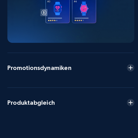
Seller reviews, Breadcrumbs, Root category, and
more.
2.5K+
359+
Jetzt anfangen
eBay - Collect products from shops on eBay
Promotionsdynamiken
URL, Product id, Title, Seller name, Seller rating,
Seller reviews, Breadcrumbs, Root category, and
more.
2.5K+
359+
Jetzt anfangen
Produktabgleich
eBay - Collect records by category