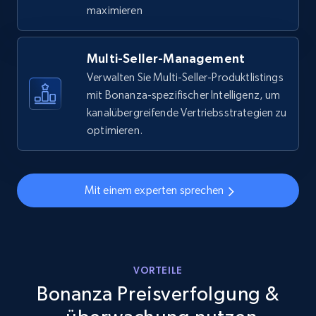
URL, Final price, Sku, Currency, Gtin,
maximieren
Specifications, Image urls, Top reviews, and
more.
Multi-Seller-Management
5.6K+
878+
Jetzt anfangen
Verwalten Sie Multi-Seller-Produktlistings
mit Bonanza-spezifischer Intelligenz, um
kanalübergreifende Vertriebsstrategien zu
optimieren.
Walmart - products - Discover products by
using sku numbers
URL, Final price, Sku, Currency, Gtin,
Mit einem experten sprechen
Specifications, Image urls, Top reviews, and
more.
5.6K+
878+
Jetzt anfangen
VORTEILE
Bonanza Preisverfolgung &