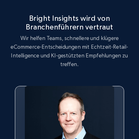
URL, Product id, Title, Seller name, Seller rating,
Seller reviews, Breadcrumbs, Root category, and
more.
Bright Insights wird von
Branchenführern vertraut
2.5K+
359+
Jetzt anfangen
Wir helfen Teams, schnellere und klügere
eCommerce-Entscheidungen mit Echtzeit-Retail-
Intelligence und KI-gestützten Empfehlungen zu
Google Shopping
treffen.
URL, Product id, Title, Product description,
Rating, Reviews count, Images, Variations, and
more.
2.4K+
202+
Jetzt anfangen
Google Shopping - collects products from