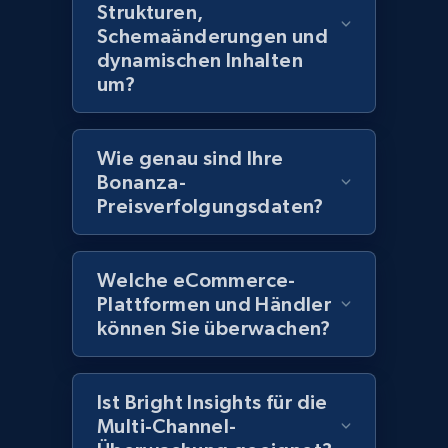
Strukturen,
Title, Seller name, Brand, Description, Initial
price, Currency, Availability, Reviews count, and
Schemaänderungen und
more.
dynamischen Inhalten
um?
2.1K+
375+
Jetzt anfangen
Wie genau sind Ihre
Bonanza-
Preisverfolgungsdaten?
Amazon products global dataset - Collect
Amazon products by seller URL
Title, Seller name, Brand, Description, Initial
Welche eCommerce-
price, Currency, Availability, Reviews count, and
Plattformen und Händler
more.
können Sie überwachen?
2.1K+
375+
Jetzt anfangen
Ist Bright Insights für die
Multi-Channel-