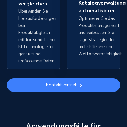
Katalogverwaltung
vergleichen
URL, Title, Available, Description, Currency, Initial
automatisieren
Überwinden Sie
price, Final price, Discount percent, and more.
Herausforderungen
Optimieren Sie das
beim
Produktmanagement
5.4K+
668+
Jetzt anfangen
Produktabgleich
und verbessern Sie
mit fortschrittlicher
Lagerstrategien für
KI-Technologie für
mehr Effizienz und
genaue und
Wettbewerbsfähigkeit.
TikTok Shop - discover records by shop url
umfassende Daten.
URL, Title, Available, Description, Currency, Initial
price, Final price, Discount percent, and more.
Kontakt vertrieb
5.4K+
668+
Jetzt anfangen
Amazon sellers info
Seller id, URL, Seller name, Description, Detailed
Anwendungsfälle für