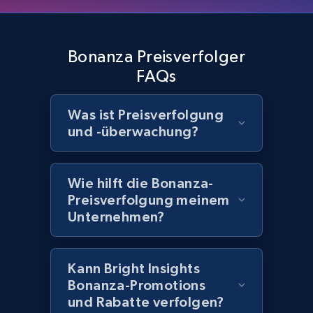
Home Depot US - Discover products by
Bonanza Preisverfolger
specified UPC
FAQs
URL, Domain, Country code, Model number,
Sku, Product id, Product name, Manufacturer,
Was ist Preisverfolgung
and more.
und -überwachung?
2.1K+
355+
Jetzt anfangen
Wie hilft die Bonanza-
Preisverfolgung meinem
Unternehmen?
Home Depot US - Discovery products by
specific category URL
URL, Domain, Country code, Model number,
Kann Bright Insights
Sku, Product id, Product name, Manufacturer,
Bonanza-Promotions
and more.
und Rabatte verfolgen?