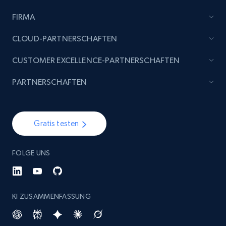
FIRMA
Etsy - Collect data on products using
specified keywords
CLOUD-PARTNERSCHAFTEN
URL, Product id, Listing inventory id, Title, Rating,
CUSTOMER EXCELLENCE-PARTNERSCHAFTEN
Reviews count shop, Reviews count item, Initial
price, and more.
PARTNERSCHAFTEN
1.9K+
323+
Jetzt anfangen
Gratis testen
Etsy - Collects data from shop's URL
FOLGE UNS
URL, Product id, Listing inventory id, Title, Rating,
Reviews count shop, Reviews count item, Initial
price, and more.
KI ZUSAMMENFASSUNG
1.9K+
323+
Jetzt anfangen