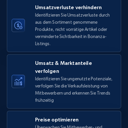
Umsatzverluste verhindern
35.3K+
5.7K+
Jetzt anfangen
Identifizieren Sie Umsatzverluste durch
aus dem Sortiment genommene
Produkte, nicht vorrätige Artikel oder
verminderte Sichtbarkeit in Bonanza-
Amazon Reviews
Listings.
URL, Product name, Product rating, Product
rating object, Product rating max, Rating,
Author name, Asin, and more.
Umsatz & Marktanteile
verfolgen
7.4K+
872+
Jetzt anfangen
Identifizieren Sie ungenutzte Potenziale,
verfolgen Sie die Verkaufsleistung von
Mitbewerbern und erkennen Sie Trends
frühzeitig
Walmart - products
URL, Final price, Sku, Currency, Gtin,
Preise optimieren
Specifications, Image urls, Top reviews, and
more.
Überwachen Sie Mitbewerber- und