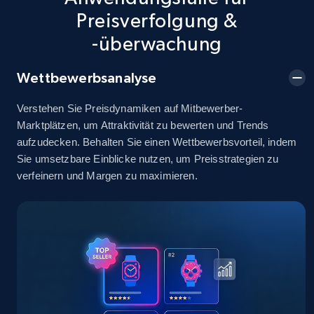
info, Stars, Feedbacks, Return policy, and more.
Preisverfolgung &
-überwachung
2.5K+
378+
Jetzt anfangen
Wettbewerbsanalyse
Verstehen Sie Preisdynamiken auf Mitbewerber-
eBay
Marktplätzen, um Attraktivität zu bewerten und Trends
URL, Product id, Title, Seller name, Seller rating,
aufzudecken. Behalten Sie einen Wettbewerbsvorteil, indem
Seller reviews, Breadcrumbs, Root category, and
Sie umsetzbare Einblicke nutzen, um Preisstrategien zu
more.
verfeinern und Margen zu maximieren.
2.5K+
359+
Jetzt anfangen
eBay - Gather data on products using
specified keywords
URL, Product id, Title, Seller name, Seller rating,