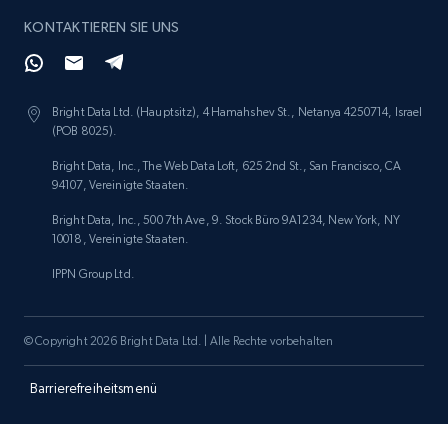
KONTAKTIEREN SIE UNS
Amazon products search
Asin, URL, Name, Sponsored, Initial price, Final
Bright Data Ltd. (Hauptsitz), 4 Hamahshev St., Netanya 4250714, Israel
price, Currency, Sold, and more.
(POB 8025).
Bright Data, Inc., The Web Data Loft, 625 2nd St., San Francisco, CA
1.6K+
181+
Jetzt anfangen
94107, Vereinigte Staaten.
Bright Data, Inc., 500 7th Ave, 9. Stock Büro 9A1234, New York, NY
10018, Vereinigte Staaten.
IPPN Group Ltd.
Target
URL, Product id, Title, Product description,
Rating, Reviews count, Initial price, Discount,
© Copyright 2026 Bright Data Ltd. | Alle Rechte vorbehalten
and more.
Barrierefreiheitsmenü
1.3K+
176+
Jetzt anfangen