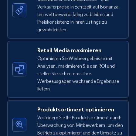
Verkäuferpreise in Echtzeit auf Bonanza,
um wettbewerbsfähig zu bleiben und
5.6K+
878+
Jetzt anfangen
Preiskonsistenz in Ihren Listings zu
gewährleisten.
Walmart - products - Find new products by
Retail Media maximieren
using specific category URL
Optimieren Sie Werbeergebnisse mit
URL, Final price, Sku, Currency, Gtin,
Analysen, maximieren Sie den ROI und
Specifications, Image urls, Top reviews, and
stellen Sie sicher, dass Ihre
more.
Werbeausgaben wachsende Ergebnisse
liefern
5.6K+
878+
Jetzt anfangen
Produktsortiment optimieren
Verfeinern Sie Ihr Produktsortiment durch
Walmart - products - Collects products by
Überwachung von Mitbewerbern, um den
specific keywords
Betrieb zu optimieren und den Umsatz zu