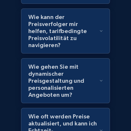
2.1K+
355+
Jetzt anfangen
Wie kann der
Preisverfolger mir
helfen, tarifbedingte
Amazon products global dataset
Preisvolatilität zu
Title, Seller name, Brand, Description, Initial
navigieren?
price, Currency, Availability, Reviews count, and
more.
Wie gehen Sie mit
dynamischer
2.1K+
375+
Jetzt anfangen
Preisgestaltung und
personalisierten
Angeboten um?
Amazon products global dataset - Collects
products by specific category URL
Wie oft werden Preise
Title, Seller name, Brand, Description, Initial
aktualisiert, und kann ich
price, Currency, Availability, Reviews count, and
Echtzeit-
more.