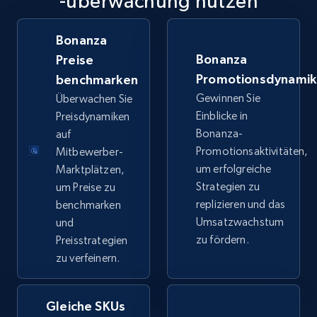
-überwachung nutzen
TikTok Shop
URL, Title, Available, Description, Currency, Initial
Bonanza
price, Final price, Discount percent, and more.
Bonanza
Preise
Promotionsdynami
benchmarken
5.4K+
668+
Jetzt anfangen
Gewinnen Sie
Überwachen Sie
Einblicke in
Preisdynamiken
Bonanza-
auf
TikTok Shop - category
Promotionsaktivitäten,
Mitbewerber-
um erfolgreiche
Marktplätzen,
URL, Title, Available, Description, Currency, Initial
Strategien zu
um Preise zu
price, Final price, Discount percent, and more.
replizieren und das
benchmarken
Umsatzwachstum
und
5.4K+
668+
Jetzt anfangen
zu fördern.
Preisstrategien
zu verfeinern.
TikTok Shop - Collect TikTok shop products
Gleiche SKUs
by keywords search