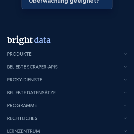
Überwachung geeignet?
Amazon products global dataset - Collect
products from Brands URLs
Title, Seller name, Brand, Description, Initial
price, Currency, Availability, Reviews count, and
more.
2.1K+
375+
Jetzt anfangen
PRODUKTE
BELIEBTE SCRAPER-APIS
Etsy
PROXY-DIENSTE
URL, Product id, Listing inventory id, Title, Rating,
BELIEBTE DATENSÄTZE
Reviews count shop, Reviews count item, Initial
price, and more.
PROGRAMME
1.9K+
323+
Jetzt anfangen
RECHTLICHES
LERNZENTRUM