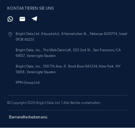
KONTAKTIEREN SIE UNS
Amazon products search
Asin, URL, Name, Sponsored, Initial price, Final
Bright Data Ltd. (Hauptsitz), 4 Hamahshev St., Netanya 4250714, Israel
price, Currency, Sold, and more.
(POB 8025).
Bright Data, Inc., The Web Data Loft, 625 2nd St., San Francisco, CA
1.6K+
180+
Jetzt anfangen
94107, Vereinigte Staaten.
Bright Data, Inc., 500 7th Ave, 9. Stock Büro 9A1234, New York, NY
10018, Vereinigte Staaten.
IPPN Group Ltd.
Target
URL, Product id, Title, Product description,
Rating, Reviews count, Initial price, Discount,
© Copyright 2026 Bright Data Ltd. | Alle Rechte vorbehalten
and more.
Barrierefreiheitsmenü
1.3K+
175+
Jetzt anfangen