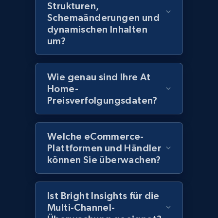
Strukturen,
URL, Domain, Country code, Model number,
Sku, Product id, Product name, Manufacturer,
Schemaänderungen und
and more.
dynamischen Inhalten
um?
2.1K+
353+
Jetzt anfangen
Wie genau sind Ihre At
Home-
Preisverfolgungsdaten?
Home Depot US - Discover products by
specified UPC
URL, Domain, Country code, Model number,
Welche eCommerce-
Sku, Product id, Product name, Manufacturer,
Plattformen und Händler
and more.
können Sie überwachen?
2.1K+
353+
Jetzt anfangen
Ist Bright Insights für die
Multi-Channel-