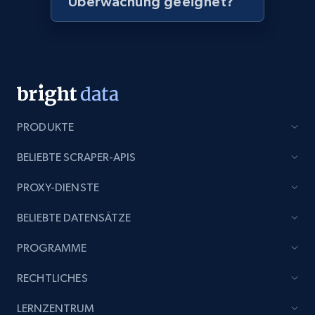
Überwachung geeignet?
Home Depot US - Discovery products by
specific category URL
URL, Domain, Country code, Model number,
Sku, Product id, Product name, Manufacturer,
and more.
2.1K+
353+
Jetzt anfangen
PRODUKTE
BELIEBTE SCRAPER-APIS
Etsy
PROXY-DIENSTE
URL, Product id, Listing inventory id, Title, Rating,
BELIEBTE DATENSÄTZE
Reviews count shop, Reviews count item, Initial
price, and more.
PROGRAMME
1.9K+
322+
Jetzt anfangen
RECHTLICHES
LERNZENTRUM