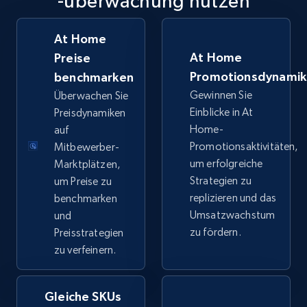
-überwachung nutzen
TikTok Shop
URL, Title, Available, Description, Currency, Initial
At Home
price, Final price, Discount percent, and more.
At Home
Preise
Promotionsdynami
benchmarken
5.4K+
667+
Jetzt anfangen
Gewinnen Sie
Überwachen Sie
Einblicke in At
Preisdynamiken
Home-
auf
TikTok Shop - category
Promotionsaktivitäten,
Mitbewerber-
um erfolgreiche
Marktplätzen,
URL, Title, Available, Description, Currency, Initial
Strategien zu
um Preise zu
price, Final price, Discount percent, and more.
replizieren und das
benchmarken
Umsatzwachstum
und
5.4K+
667+
Jetzt anfangen
zu fördern.
Preisstrategien
zu verfeinern.
TikTok Shop - Collect TikTok shop products
Gleiche SKUs
by keywords search