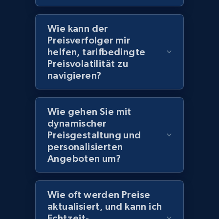
2.1K+
375+
Jetzt anfangen
Wie kann der
Preisverfolger mir
helfen, tarifbedingte
Amazon products global dataset - Collect
Preisvolatilität zu
products from Brands URLs
navigieren?
Title, Seller name, Brand, Description, Initial
price, Currency, Availability, Reviews count, and
more.
Wie gehen Sie mit
dynamischer
Preisgestaltung und
2.1K+
375+
Jetzt anfangen
personalisierten
Angeboten um?
Home Depot US
Wie oft werden Preise
URL, Domain, Country code, Model number,
aktualisiert, und kann ich
Sku, Product id, Product name, Manufacturer,
Echtzeit-
and more.