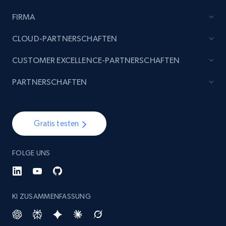
FIRMA
Etsy - Collect data on products using
specified keywords
CLOUD-PARTNERSCHAFTEN
URL, Product id, Listing inventory id, Title, Rating,
CUSTOMER EXCELLENCE-PARTNERSCHAFTEN
Reviews count shop, Reviews count item, Initial
price, and more.
PARTNERSCHAFTEN
1.9K+
322+
Jetzt anfangen
Gratis testen
Etsy - Collects data from shop's URL
FOLGE UNS
URL, Product id, Listing inventory id, Title, Rating,
Reviews count shop, Reviews count item, Initial
price, and more.
KI ZUSAMMENFASSUNG
1.9K+
322+
Jetzt anfangen