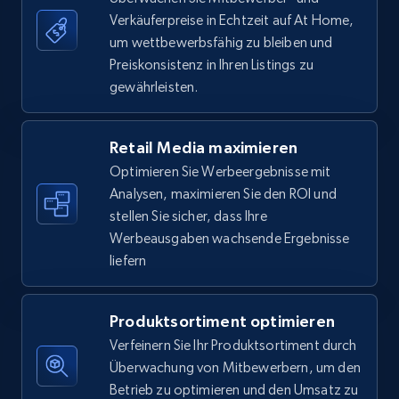
Verkäuferpreise in Echtzeit auf At Home,
um wettbewerbsfähig zu bleiben und
5.6K+
874+
Jetzt anfangen
Preiskonsistenz in Ihren Listings zu
gewährleisten.
Walmart - products - Find new products by
Retail Media maximieren
using specific category URL
Optimieren Sie Werbeergebnisse mit
URL, Final price, Sku, Currency, Gtin,
Analysen, maximieren Sie den ROI und
Specifications, Image urls, Top reviews, and
stellen Sie sicher, dass Ihre
more.
Werbeausgaben wachsende Ergebnisse
liefern
5.6K+
874+
Jetzt anfangen
Produktsortiment optimieren
Verfeinern Sie Ihr Produktsortiment durch
Walmart - products - Collects products by
Überwachung von Mitbewerbern, um den
specific keywords
Betrieb zu optimieren und den Umsatz zu