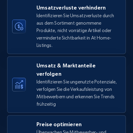
Umsatzverluste verhindern
35.2K+
5.7K+
Jetzt anfangen
Identifizieren Sie Umsatzverluste durch
aus dem Sortiment genommene
Produkte, nicht vorrätige Artikel oder
verminderte Sichtbarkeit in At Home-
Amazon Reviews
Listings.
URL, Product name, Product rating, Product
rating object, Product rating max, Rating,
Author name, Asin, and more.
Umsatz & Marktanteile
verfolgen
7.4K+
870+
Jetzt anfangen
Identifizieren Sie ungenutzte Potenziale,
verfolgen Sie die Verkaufsleistung von
Mitbewerbern und erkennen Sie Trends
frühzeitig
Walmart - products
URL, Final price, Sku, Currency, Gtin,
Preise optimieren
Specifications, Image urls, Top reviews, and
more.
Überwachen Sie Mitbewerber- und