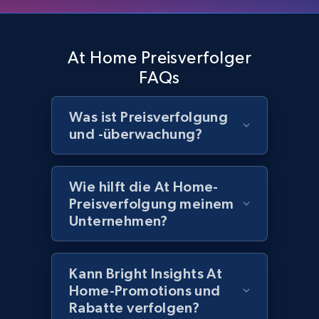
Amazon products global dataset - Collects
At Home Preisverfolger
products by best sellers category URL
FAQs
Title, Seller name, Brand, Description, Initial
price, Currency, Availability, Reviews count, and
Was ist Preisverfolgung
more.
und -überwachung?
2.1K+
375+
Jetzt anfangen
Wie hilft die At Home-
Preisverfolgung meinem
Unternehmen?
Amazon products global dataset - Collect
Amazon products by seller URL
Title, Seller name, Brand, Description, Initial
Kann Bright Insights At
price, Currency, Availability, Reviews count, and
Home-Promotions und
more.
Rabatte verfolgen?