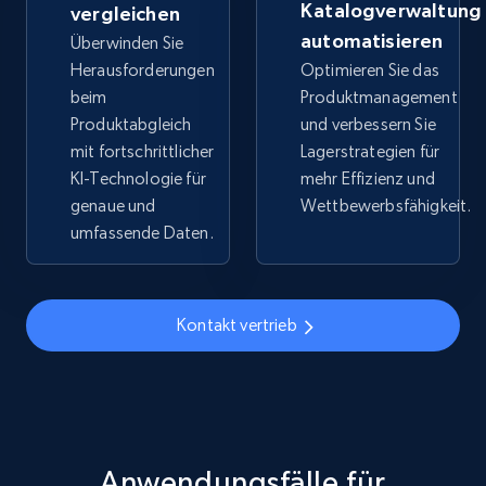
Katalogverwaltung
vergleichen
URL, Title, Available, Description, Currency, Initial
automatisieren
Überwinden Sie
price, Final price, Discount percent, and more.
Herausforderungen
Optimieren Sie das
beim
Produktmanagement
5.4K+
667+
Jetzt anfangen
Produktabgleich
und verbessern Sie
mit fortschrittlicher
Lagerstrategien für
KI-Technologie für
mehr Effizienz und
genaue und
Wettbewerbsfähigkeit.
TikTok Shop - discover records by shop url
umfassende Daten.
URL, Title, Available, Description, Currency, Initial
price, Final price, Discount percent, and more.
Kontakt vertrieb
5.4K+
667+
Jetzt anfangen
Amazon sellers info
Seller id, URL, Seller name, Description, Detailed
Anwendungsfälle für