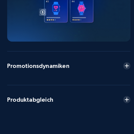
Seller reviews, Breadcrumbs, Root category, and
more.
2.5K+
358+
Jetzt anfangen
eBay - Collect products from shops on eBay
Promotionsdynamiken
URL, Product id, Title, Seller name, Seller rating,
Seller reviews, Breadcrumbs, Root category, and
more.
2.5K+
358+
Jetzt anfangen
Produktabgleich
eBay - Collect records by category