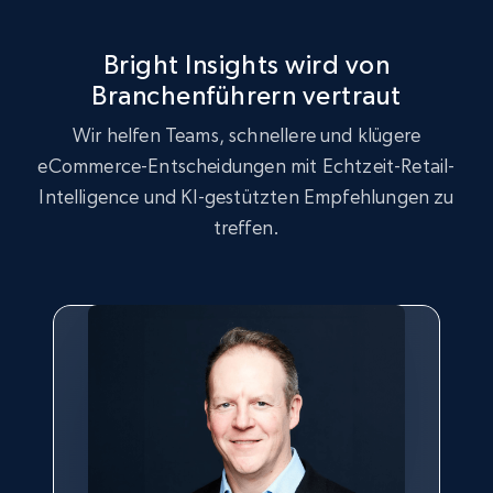
URL, Product id, Title, Seller name, Seller rating,
Seller reviews, Breadcrumbs, Root category, and
more.
Bright Insights wird von
Branchenführern vertraut
2.5K+
358+
Jetzt anfangen
Wir helfen Teams, schnellere und klügere
eCommerce-Entscheidungen mit Echtzeit-Retail-
Intelligence und KI-gestützten Empfehlungen zu
Google Shopping
treffen.
URL, Product id, Title, Product description,
Rating, Reviews count, Images, Variations, and
more.
2.4K+
199+
Jetzt anfangen
Google Shopping - collects products from