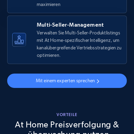
URL, Final price, Sku, Currency, Gtin,
maximieren
Specifications, Image urls, Top reviews, and
more.
Multi-Seller-Management
5.6K+
874+
Jetzt anfangen
Verwalten Sie Multi-Seller-Produktlistings
mit At Home-spezifischer Intelligenz, um
kanalübergreifende Vertriebsstrategien zu
optimieren.
Walmart - products - Discover products by
using sku numbers
URL, Final price, Sku, Currency, Gtin,
Mit einem experten sprechen
Specifications, Image urls, Top reviews, and
more.
5.6K+
874+
Jetzt anfangen
VORTEILE
At Home Preisverfolgung &