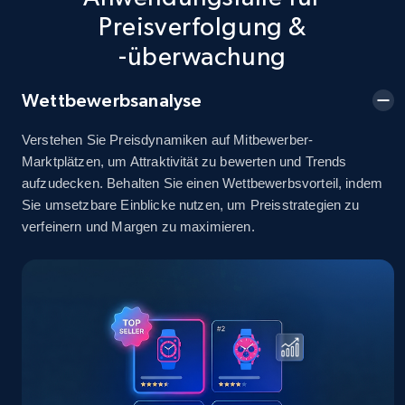
info, Stars, Feedbacks, Return policy, and more.
Preisverfolgung &
-überwachung
2.5K+
378+
Jetzt anfangen
Wettbewerbsanalyse
Verstehen Sie Preisdynamiken auf Mitbewerber-
eBay
Marktplätzen, um Attraktivität zu bewerten und Trends
URL, Product id, Title, Seller name, Seller rating,
aufzudecken. Behalten Sie einen Wettbewerbsvorteil, indem
Seller reviews, Breadcrumbs, Root category, and
Sie umsetzbare Einblicke nutzen, um Preisstrategien zu
more.
verfeinern und Margen zu maximieren.
2.5K+
358+
Jetzt anfangen
eBay - Gather data on products using
specified keywords
URL, Product id, Title, Seller name, Seller rating,