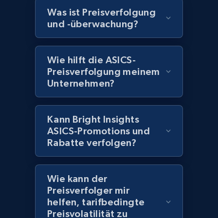
Home Depot US - Discover products by
Was ist Preisverfolgung
specified UPC
und -überwachung?
URL, Domain, Country code, Model number,
Sku, Product id, Product name, Manufacturer,
and more.
Wie hilft die ASICS-
Preisverfolgung meinem
Unternehmen?
2.1K+
355+
Jetzt anfangen
Kann Bright Insights
Home Depot US - Discovery products by
ASICS-Promotions und
specific category URL
Rabatte verfolgen?
URL, Domain, Country code, Model number,
Sku, Product id, Product name, Manufacturer,
Wie kann der
and more.
Preisverfolger mir
helfen, tarifbedingte
2.1K+
355+
Jetzt anfangen
Preisvolatilität zu