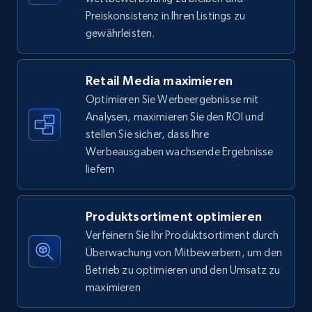
5.6K+
875+
Jetzt anfangen
Preiskonsistenz in Ihren Listings zu
gewährleisten.
Walmart - products - Find new products by
Retail Media maximieren
using specific category URL
Optimieren Sie Werbeergebnisse mit
URL, Final price, Sku, Currency, Gtin,
Analysen, maximieren Sie den ROI und
Specifications, Image urls, Top reviews, and
stellen Sie sicher, dass Ihre
more.
Werbeausgaben wachsende Ergebnisse
liefern
5.6K+
875+
Jetzt anfangen
Produktsortiment optimieren
Verfeinern Sie Ihr Produktsortiment durch
Walmart - products - Collects products by
Überwachung von Mitbewerbern, um den
specific keywords
Betrieb zu optimieren und den Umsatz zu
URL, Final price, Sku, Currency, Gtin,
maximieren
Specifications, Image urls, Top reviews, and