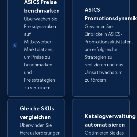
ASICS Preise
price, Final price, Discount percent, and more.
ASICS
benchmarken
Promotionsdynami
Überwachen Sie
5.4K+
668+
Jetzt anfangen
Preisdynamiken
Gewinnen Sie
auf
Einblicke in ASICS-
Mitbewerber-
Promotionsaktivitäten,
Marktplätzen,
um erfolgreiche
TikTok Shop - category
um Preise zu
Strategien zu
URL, Title, Available, Description, Currency, Initial
benchmarken
replizieren und das
price, Final price, Discount percent, and more.
und
Umsatzwachstum
Preisstrategien
zu fördern.
5.4K+
668+
Jetzt anfangen
zu verfeinern.
Gleiche SKUs
TikTok Shop - Collect TikTok shop products
Katalogverwaltung
vergleichen
by keywords search
automatisieren
Überwinden Sie
URL, Title, Available, Description, Currency, Initial
Herausforderungen
Optimieren Sie das
price, Final price, Discount percent, and more.