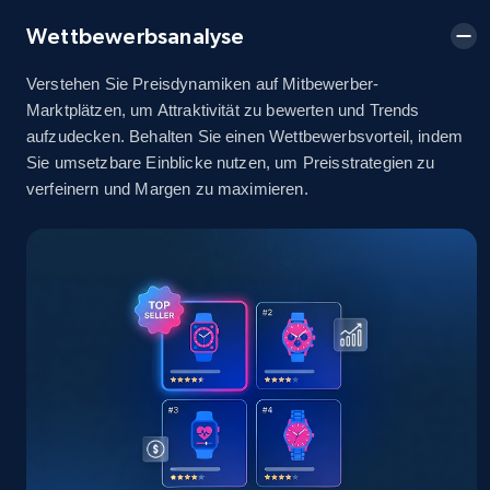
2.5K+
378+
Jetzt anfangen
Wettbewerbsanalyse
Verstehen Sie Preisdynamiken auf Mitbewerber-
Marktplätzen, um Attraktivität zu bewerten und Trends
eBay
aufzudecken. Behalten Sie einen Wettbewerbsvorteil, indem
URL, Product id, Title, Seller name, Seller rating,
Sie umsetzbare Einblicke nutzen, um Preisstrategien zu
Seller reviews, Breadcrumbs, Root category, and
verfeinern und Margen zu maximieren.
more.
2.5K+
359+
Jetzt anfangen
eBay - Gather data on products using
specified keywords
URL, Product id, Title, Seller name, Seller rating,
Seller reviews, Breadcrumbs, Root category, and
more.