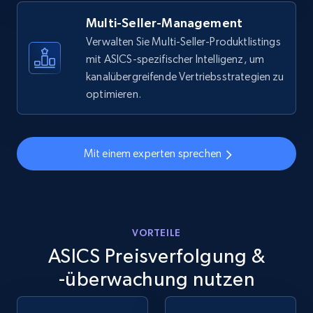
more.
Multi-Seller-Management
5.6K+
875+
Jetzt anfangen
Verwalten Sie Multi-Seller-Produktlistings
mit ASICS-spezifischer Intelligenz, um
kanalübergreifende Vertriebsstrategien zu
optimieren.
Walmart - products - Discover products by
using sku numbers
URL, Final price, Sku, Currency, Gtin,
Mit einem experten sprechen
Specifications, Image urls, Top reviews, and
more.
5.6K+
875+
Jetzt anfangen
VORTEILE
ASICS Preisverfolgung &
-überwachung nutzen
TikTok Shop
URL, Title, Available, Description, Currency, Initial