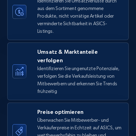
Identifizieren Sie Umsatzverluste durch
aus dem Sortiment genommene
Produkte, nicht vorrätige Artikel oder
verminderte Sichtbarkeit in ASICS-
Amazon Reviews
Listings.
URL, Product name, Product rating, Product
rating object, Product rating max, Rating,
Author name, Asin, and more.
Umsatz & Marktanteile
verfolgen
7.4K+
870+
Jetzt anfangen
Identifizieren Sie ungenutzte Potenziale,
verfolgen Sie die Verkaufsleistung von
Mitbewerbern und erkennen Sie Trends
frühzeitig
Walmart - products
URL, Final price, Sku, Currency, Gtin,
Preise optimieren
Specifications, Image urls, Top reviews, and
more.
Überwachen Sie Mitbewerber- und
Verkäuferpreise in Echtzeit auf ASICS, um
wettbewerbsfähig zu bleiben und