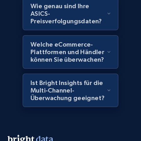
more.
Wie genau sind Ihre
ASICS-
2.1K+
375+
Jetzt anfangen
Preisverfolgungsdaten?
Welche eCommerce-
Amazon products global dataset - Collect
Plattformen und Händler
Amazon products by seller URL
können Sie überwachen?
Title, Seller name, Brand, Description, Initial
price, Currency, Availability, Reviews count, and
more.
Ist Bright Insights für die
Multi-Channel-
Überwachung geeignet?
2.1K+
375+
Jetzt anfangen
Amazon products global dataset - Collect
products from Brands URLs