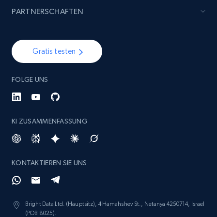
specified keywords
PARTNERSCHAFTEN
URL, Product id, Listing inventory id, Title, Rating,
Reviews count shop, Reviews count item, Initial
price, and more.
Gratis testen
1.9K+
322+
Jetzt anfangen
FOLGE UNS
Etsy - Collects data from shop's URL
KI ZUSAMMENFASSUNG
URL, Product id, Listing inventory id, Title, Rating,
Reviews count shop, Reviews count item, Initial
price, and more.
KONTAKTIEREN SIE UNS
1.9K+
322+
Jetzt anfangen
Bright Data Ltd. (Hauptsitz), 4 Hamahshev St., Netanya 4250714, Israel
(POB 8025).