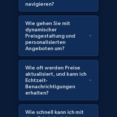
navigieren?
Amazon products global dataset
Wie gehen Sie mit
Title, Seller name, Brand, Description, Initial
dynamischer
price, Currency, Availability, Reviews count, and
Preisgestaltung und
more.
personalisierten
Angeboten um?
2.1K+
375+
Jetzt anfangen
Wie oft werden Preise
aktualisiert, und kann ich
Amazon products global dataset - Collects
Echtzeit-
products by specific category URL
Benachrichtigungen
Title, Seller name, Brand, Description, Initial
erhalten?
price, Currency, Availability, Reviews count, and
more.
Wie schnell kann ich mit