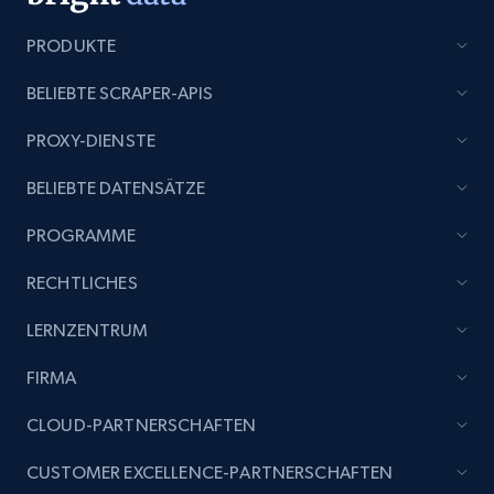
Title, Seller name, Brand, Description, Initial
price, Currency, Availability, Reviews count, and
PRODUKTE
more.
BELIEBTE SCRAPER-APIS
2.1K+
375+
Jetzt anfangen
PROXY-DIENSTE
BELIEBTE DATENSÄTZE
Etsy
PROGRAMME
URL, Product id, Listing inventory id, Title, Rating,
RECHTLICHES
Reviews count shop, Reviews count item, Initial
price, and more.
LERNZENTRUM
FIRMA
1.9K+
322+
Jetzt anfangen
CLOUD-PARTNERSCHAFTEN
CUSTOMER EXCELLENCE-PARTNERSCHAFTEN
Etsy - Collect data on products using