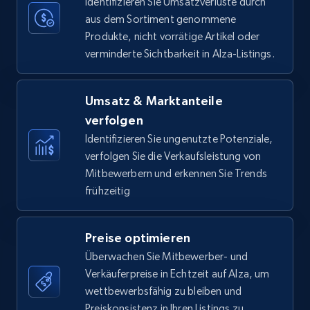
Identifizieren Sie Umsatzverluste durch
aus dem Sortiment genommene
Produkte, nicht vorrätige Artikel oder
verminderte Sichtbarkeit in Alza-Listings.
Amazon Reviews
URL, Product name, Product rating, Product
rating object, Product rating max, Rating,
Umsatz & Marktanteile
Author name, Asin, and more.
verfolgen
Identifizieren Sie ungenutzte Potenziale,
7.4K+
872+
Jetzt anfangen
verfolgen Sie die Verkaufsleistung von
Mitbewerbern und erkennen Sie Trends
frühzeitig
Walmart - products
Preise optimieren
URL, Final price, Sku, Currency, Gtin,
Überwachen Sie Mitbewerber- und
Specifications, Image urls, Top reviews, and
more.
Verkäuferpreise in Echtzeit auf Alza, um
wettbewerbsfähig zu bleiben und
Preiskonsistenz in Ihren Listings zu