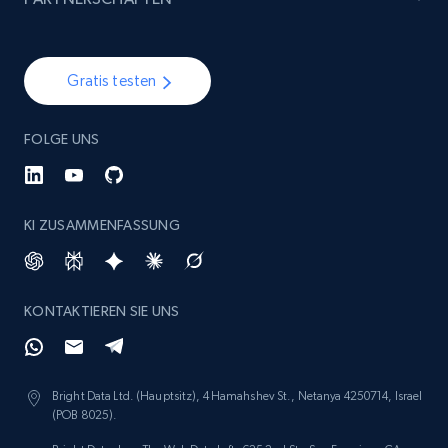
specified keywords
URL, Product id, Listing inventory id, Title, Rating,
Reviews count shop, Reviews count item, Initial
Gratis testen
price, and more.
FOLGE UNS
1.9K+
323+
Jetzt anfangen
KI ZUSAMMENFASSUNG
Etsy - Collects data from shop's URL
URL, Product id, Listing inventory id, Title, Rating,
Reviews count shop, Reviews count item, Initial
KONTAKTIEREN SIE UNS
price, and more.
1.9K+
323+
Jetzt anfangen
Bright Data Ltd. (Hauptsitz), 4 Hamahshev St., Netanya 4250714, Israel
(POB 8025).