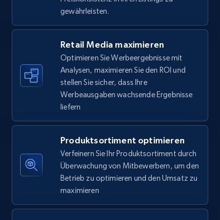
5.6K+
876+
Jetzt anfangen
gewährleisten.
Retail Media maximieren
Walmart - products - Find new products by
Optimieren Sie Werbeergebnisse mit
using specific category URL
Analysen, maximieren Sie den ROI und
URL, Final price, Sku, Currency, Gtin,
stellen Sie sicher, dass Ihre
Specifications, Image urls, Top reviews, and
Werbeausgaben wachsende Ergebnisse
more.
liefern
5.6K+
876+
Jetzt anfangen
Produktsortiment optimieren
Verfeinern Sie Ihr Produktsortiment durch
Überwachung von Mitbewerbern, um den
Walmart - products - Collects products by
Betrieb zu optimieren und den Umsatz zu
specific keywords
maximieren
URL, Final price, Sku, Currency, Gtin,
Specifications, Image urls, Top reviews, and