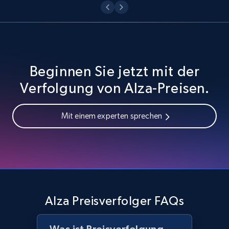
URL, Domain, Country code, Model number,
Sku, Product id, Product name, Manufacturer,
and more.
2.1K+
355+
Jetzt anfangen
Beginnen Sie jetzt mit der
Verfolgung von Alza-Preisen.
Home Depot US - Discover products by
Mit einem experten sprechen
specified URL
URL, Domain, Country code, Model number,
Sku, Product id, Product name, Manufacturer,
and more.
2.1K+
355+
Jetzt anfangen
Alza Preisverfolger FAQs