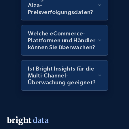
more.
Alza-
Preisverfolgungsdaten?
2.1K+
375+
Jetzt anfangen
Welche eCommerce-
Plattformen und Händler
Amazon products global dataset - Collect
können Sie überwachen?
Amazon products by seller URL
Title, Seller name, Brand, Description, Initial
price, Currency, Availability, Reviews count, and
Ist Bright Insights für die
more.
Multi-Channel-
Überwachung geeignet?
2.1K+
375+
Jetzt anfangen
Amazon products global dataset - Collect
products from Brands URLs