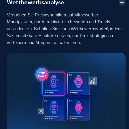
Wettbewerbsanalyse
2.5K+
378+
Jetzt anfangen
Verstehen Sie Preisdynamiken auf Mitbewerber-
Marktplätzen, um Attraktivität zu bewerten und Trends
aufzudecken. Behalten Sie einen Wettbewerbsvorteil, indem
eBay
Sie umsetzbare Einblicke nutzen, um Preisstrategien zu
URL, Product id, Title, Seller name, Seller rating,
verfeinern und Margen zu maximieren.
Seller reviews, Breadcrumbs, Root category, and
more.
2.5K+
359+
Jetzt anfangen
eBay - Gather data on products using
specified keywords
URL, Product id, Title, Seller name, Seller rating,
Seller reviews, Breadcrumbs, Root category, and
more.