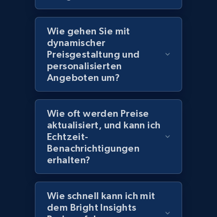
Wie gehen Sie mit
Amazon products global dataset
dynamischer
Title, Seller name, Brand, Description, Initial
Preisgestaltung und
price, Currency, Availability, Reviews count, and
personalisierten
more.
Angeboten um?
2.1K+
375+
Jetzt anfangen
Wie oft werden Preise
aktualisiert, und kann ich
Echtzeit-
Amazon products global dataset - Collects
Benachrichtigungen
products by specific category URL
erhalten?
Title, Seller name, Brand, Description, Initial
price, Currency, Availability, Reviews count, and
more.
Wie schnell kann ich mit
dem Bright Insights