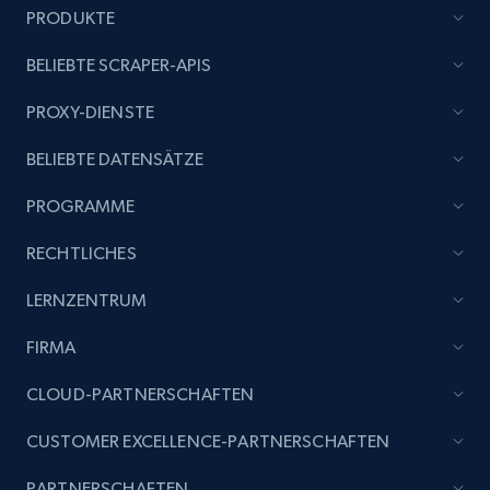
PRODUKTE
Title, Seller name, Brand, Description, Initial
price, Currency, Availability, Reviews count, and
BELIEBTE SCRAPER-APIS
more.
PROXY-DIENSTE
2.1K+
375+
Jetzt anfangen
BELIEBTE DATENSÄTZE
PROGRAMME
Etsy
RECHTLICHES
URL, Product id, Listing inventory id, Title, Rating,
Reviews count shop, Reviews count item, Initial
LERNZENTRUM
price, and more.
FIRMA
1.9K+
323+
Jetzt anfangen
CLOUD-PARTNERSCHAFTEN
CUSTOMER EXCELLENCE-PARTNERSCHAFTEN
Etsy - Collect data on products using
PARTNERSCHAFTEN