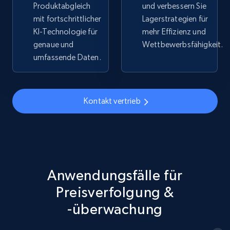
Produktabgleich
und verbessern Sie
mit fortschrittlicher
Lagerstrategien für
5.4K+
668+
Jetzt anfangen
KI-Technologie für
mehr Effizienz und
genaue und
Wettbewerbsfähigkeit.
umfassende Daten.
TikTok Shop - discover records by shop url
URL, Title, Available, Description, Currency, Initial
Kontakt vertrieb
price, Final price, Discount percent, and more.
5.4K+
668+
Jetzt anfangen
Anwendungsfälle für
Amazon sellers info
Preisverfolgung &
Seller id, URL, Seller name, Description, Detailed
-überwachung
info, Stars, Feedbacks, Return policy, and more.