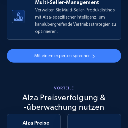
more.
Multi-Seller-Management
Verwalten Sie Multi-Seller-Produktlistings
5.6K+
876+
Jetzt anfangen
mit Alza-spezifischer Intelligenz, um
kanalübergreifende Vertriebsstrategien zu
optimieren.
Walmart - products - Discover products by
using sku numbers
Mit einem experten sprechen
URL, Final price, Sku, Currency, Gtin,
Specifications, Image urls, Top reviews, and
more.
5.6K+
876+
VORTEILE
Jetzt anfangen
Alza Preisverfolgung &
-überwachung nutzen
TikTok Shop
Alza Preise
URL, Title, Available, Description, Currency, Initial