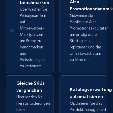
Alza
benchmarken
price, Final price, Discount percent, and more.
Promotionsdynami
Überwachen Sie
Preisdynamiken
Gewinnen Sie
5.4K+
668+
Jetzt anfangen
auf
Einblicke in Alza-
Mitbewerber-
Promotionsaktivitäten,
Marktplätzen,
um erfolgreiche
um Preise zu
Strategien zu
TikTok Shop - category
benchmarken
replizieren und das
URL, Title, Available, Description, Currency, Initial
und
Umsatzwachstum
price, Final price, Discount percent, and more.
Preisstrategien
zu fördern.
zu verfeinern.
5.4K+
668+
Jetzt anfangen
Gleiche SKUs
Katalogverwaltung
vergleichen
TikTok Shop - Collect TikTok shop products
automatisieren
Überwinden Sie
by keywords search
Herausforderungen
Optimieren Sie das
URL, Title, Available, Description, Currency, Initial
beim
Produktmanagement
price, Final price, Discount percent, and more.