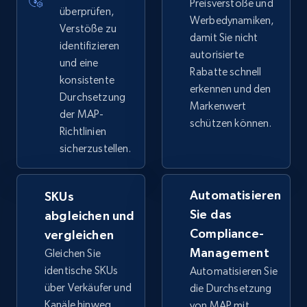
Preisverstöße und
überprüfen,
Werbedynamiken,
Verstöße zu
damit Sie nicht
identifizieren
autorisierte
und eine
Rabatte schnell
konsistente
erkennen und den
Durchsetzung
Markenwert
der MAP-
schützen können.
Richtlinien
sicherzustellen.
Automatisieren
SKUs
Sie das
abgleichen und
Compliance-
vergleichen
Management
Gleichen Sie
identische SKUs
Automatisieren Sie
über Verkäufer und
die Durchsetzung
Kanäle hinweg
von MAP mit