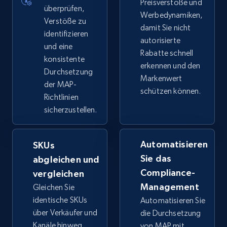
Preisverstöße und
überprüfen,
Werbedynamiken,
Verstöße zu
damit Sie nicht
identifizieren
autorisierte
und eine
Rabatte schnell
konsistente
erkennen und den
Durchsetzung
Markenwert
der MAP-
schützen können.
Richtlinien
sicherzustellen.
Automatisieren
SKUs
Sie das
abgleichen und
Compliance-
vergleichen
Management
Gleichen Sie
identische SKUs
Automatisieren Sie
über Verkäufer und
die Durchsetzung
Kanäle hinweg
von MAP mit