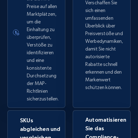
Verschaffen Sie
Preise auf allen
sich einen
Marktplätzen,
umfassenden
um die
Überblick über
Einhaltung zu
Preisverstöße und
überprüfen,
Werbedynamiken,
Verstöße zu
damit Sie nicht
identifizieren
autorisierte
und eine
Rabatte schnell
konsistente
erkennen und den
Durchsetzung
Markenwert
der MAP-
schützen können.
Richtlinien
sicherzustellen.
Automatisieren
SKUs
Sie das
abgleichen und
Compliance-
vergleichen