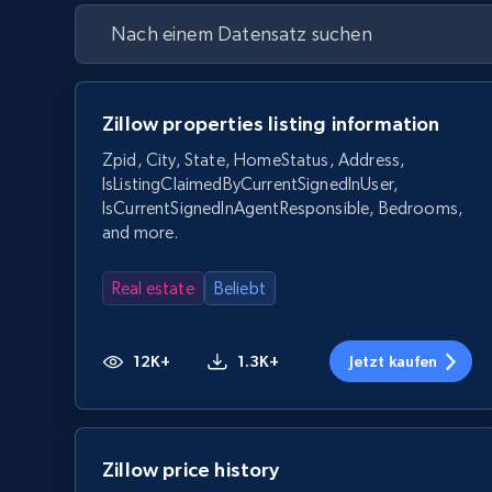
Zillow properties listing information
Zpid, City, State, HomeStatus, Address,
IsListingClaimedByCurrentSignedInUser,
IsCurrentSignedInAgentResponsible, Bedrooms,
and more.
Real estate
Beliebt
12K+
1.3K+
Jetzt kaufen
Zillow price history