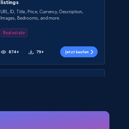
listings
URL, ID, Title, Price, Currency, Description,
Images, Bedrooms, and more.
Real estate
874+
79+
Jetzt kaufen
Metrocuadrado - Properties Listings
URL, ID, Precio, Habitaciones, Banos, Dimension
propiedad, Dimension terreno, Comuna Ciudad,
and more.
Real estate