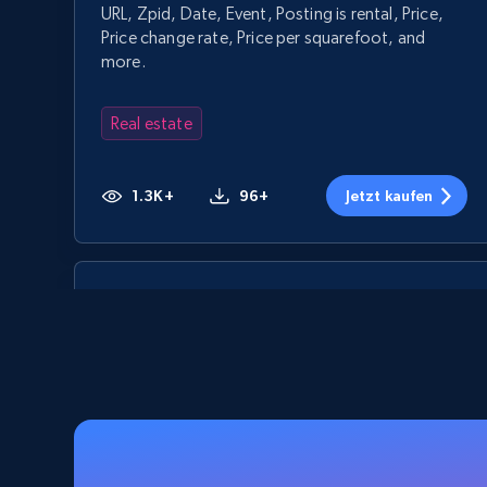
URL, Zpid, Date, Event, Posting is rental, Price,
Price change rate, Price per squarefoot, and
more.
Real estate
1.3K+
96+
Jetzt kaufen
Zonaprop Argentina - Properties
Listing
URL, Title, GeneratedTitle, Imagenes, Numero de
imagenes, Description, Precio, Currency, and
more.
Real estate