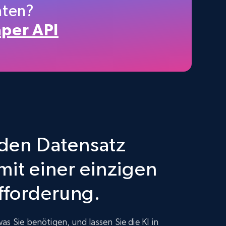
aten?
per API
402+
21+
Jetzt kaufen
Infocasas Uruguay - Properties Listings
URL, ID, Imagen, Descripcion, Precio, Ubicacion,
Habitaciones, Banos, and more.
e den Datensatz
Real estate
it einer einzigen
351+
17+
Jetzt kaufen
fforderung.
s Sie benötigen, und lassen Sie die KI in