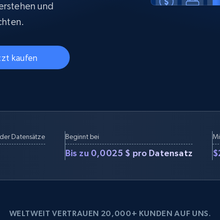
Datacenter proxys
verstehen und
collected
$0.9/IP
B
chten.
tzt kaufen
ISP proxys
Über 700.000 vollständig konforme
statische Privatanwender-Proxys
der Datensätze
Beginnt bei
Mi
Bis zu 0,0025 $ pro Datensatz
$
WELTWEIT VERTRAUEN 20,000+ KUNDEN AUF UNS.