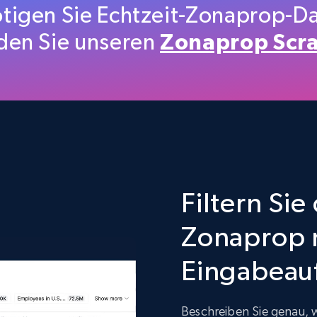
tigen Sie Echtzeit-Zonaprop-D
en Sie unseren
Zonaprop Scra
515+
47+
Jetzt kaufen
Properati Argentina and Colombia -
Properties Listings
Type, Name, Estrato, Habitaciones, Banos, M2,
Descripcion, Precio, and more.
Filtern Si
Real estate
Zonaprop m
361+
20+
Jetzt kaufen
Eingabeau
Beschreiben Sie genau, wa