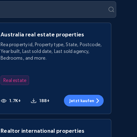
Australia real estate properties
Rea property id, Property type, State, Postcode,
Year built, Last sold date, Last sold agency,
Bedrooms, and more.
Real estate
1.7K+
188+
Jetzt kaufen
Realtor international properties