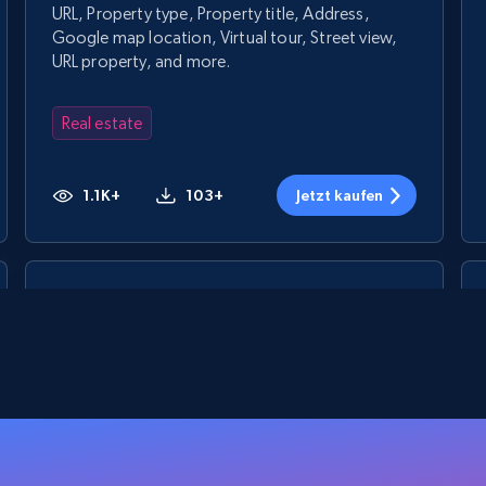
URL, Property type, Property title, Address,
Google map location, Virtual tour, Street view,
URL property, and more.
Real estate
1.1K+
103+
Jetzt kaufen
Inmuebles24 Mexico - Properties
Listings
URL, Title, GeneratedTitle, Description, Seller,
Precio, Publicado hace, CreatedDate, and more.
Real estate