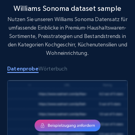
Williams Sonoma dataset sample
Nutzen Sie unseren Williams Sonoma Datensatz für
Target
umfassende Einblicke in Premium-Haushaltswaren-
URL, Product id, Title, Product description,
Sortimente, Preisstrategien und Bestandstrends in
Rating, Reviews count, Initial price, Discount,
and more.
den Kategorien Kochgeschirr, Küchenutensilien und
Wohneinrichtung.
eCommerce
Datenprobe
Wörterbuch
1.3K+
175+
Jetzt kaufen
Amazon Walmart
URL, Title amazon, Seller name amazon, Brand
amazon, Description amazon, Initial price
amazon, Currency amazon, Availability amazon,