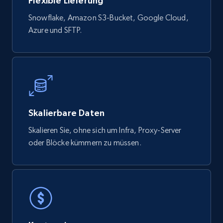
Flexible Lieferung
821+
80+
Jetzt kaufen
Snowflake, Amazon S3-Bucket, Google Cloud,
Azure und SFTP.
Digikey - Products
Product url, Category url, Part number,
Description, Manufacturer, Manufacturer url,
Datasheet url, Rohs compliant, and more.
Skalierbare Daten
eCommerce
Skalieren Sie, ohne sich um Infra, Proxy-Server
oder Blöcke kümmern zu müssen.
775+
80+
Jetzt kaufen
mercadolivre.com.br products
URL, Product id, Title, Breadcrumbs, Category,