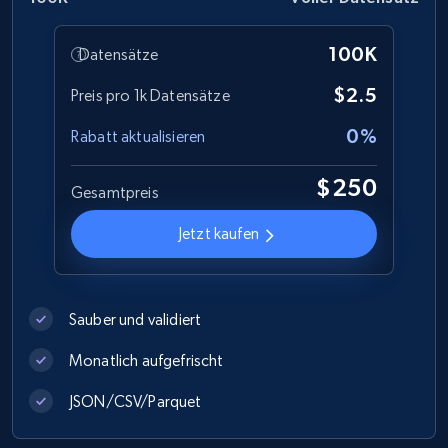
100K
Datensätze
Best Buy products
URL, Product id, Title, Images, Final price,
$2.5
Preis pro 1k Datensätze
Currency, Discount, Initial price, and more.
0%
Rabatt aktualisieren
eCommerce
$250
Gesamtpreis
Jetzt kaufen
1.1K+
149+
Jetzt kaufen
Sauber und validiert
Lowes.com
Monatlich aufgefrischt
URL, Domain, Marketplace pn, Sku, Other pn,
Model number, Gtin ean pn, Product name, and
JSON/CSV/Parquet
more.