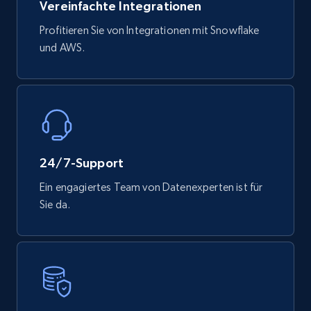
Vereinfachte Integrationen
Profitieren Sie von Integrationen mit Snowflake
und AWS.
Mouser - Products
Product url, Category url, Mouser part num, Mfr
part number, Manufacturer, Image, Image high,
Manufacturer url, and more.
eCommerce
24/7-Support
717+
91+
Jetzt kaufen
Ein engagiertes Team von Datenexperten ist für
Sie da.