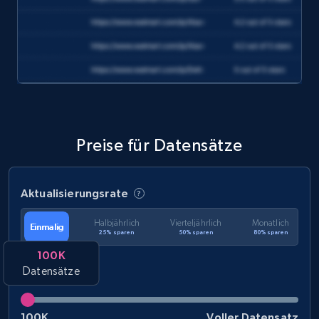
and more.
eCommerce
1.2K+
132+
Jetzt kaufen
Preise für Datensätze
Zara - Products
Category id, Product id, Product name, Price,
Aktualisierungsrate
Currency, Colour code, Colour, Description, and
more.
Halbjährlich
Vierteljährlich
Monatlich
Einmalig
25% sparen
50% sparen
80% sparen
eCommerce
100K
Datensätze
1.2K+
208+
Jetzt kaufen
100K
Voller Datensatz