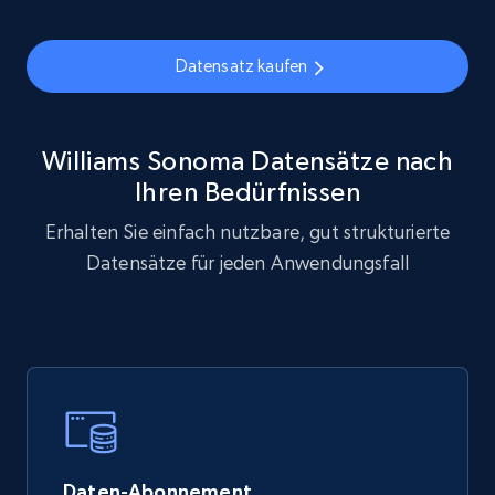
eCommerce
Datensatz kaufen
877+
124+
Jetzt kaufen
Williams Sonoma Datensätze nach
Ihren Bedürfnissen
Erhalten Sie einfach nutzbare, gut strukturierte
Naver products
Datensätze für jeden Anwendungsfall
URL, Product id, Title, Original price, Final price,
Discount rate, Currency, Description, and more.
eCommerce
838+
46+
Jetzt kaufen
Daten-Abonnement