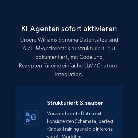
eCommerce
991+
162+
Jetzt kaufen
KI-Agenten sofort aktivieren
Unsere Williams Sonoma Datensätze sind
AI/LLM-optimiert: klar strukturiert, gut
Lazada - Products
dokumentiert, mit Code und
URL, Title, Rating, Reviews, Initial price, Final
Rezepten für eine einfache LLM/Chatbot-
price, Currency, Stock, and more.
Integration.
eCommerce
Strukturiert & sauber
988+
160+
Jetzt kaufen
Vorverarbeitete Daten mit
konsistenten Schemata, perfekt
für das Training und die Inferenz
Ikea - Products
von KI-Modellen.