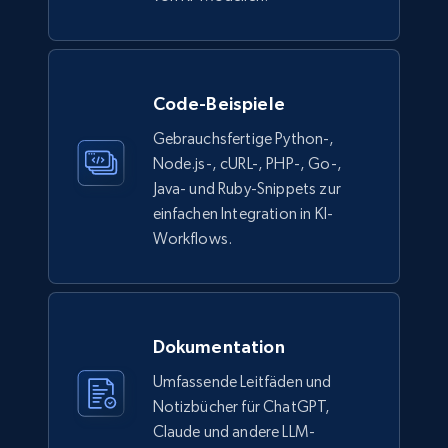
Description, In stock, Color, Size, Reviews
count, Main image, Category url, Category, and
more.
Code-Beispiele
eCommerce
Gebrauchsfertige Python-,
Node.js-, cURL-, PHP-, Go-,
943+
151+
Jetzt kaufen
Java- und Ruby-Snippets zur
einfachen Integration in KI-
Workflows.
Walmart sellers info
Seller id, URL, Catalog seller id, Seller name, Seller
display name, Seller email, Seller phone, Seller
Dokumentation
about us, and more.
Umfassende Leitfäden und
Notizbücher für ChatGPT,
eCommerce
Claude und andere LLM-