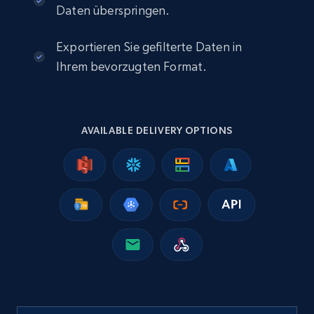
Daten überspringen.
2.5K+
359+
Jetzt kaufen
Exportieren Sie gefilterte Daten in
Ihrem bevorzugten Format.
Google Shopping
URL, Product id, Title, Product description,
AVAILABLE DELIVERY OPTIONS
Rating, Reviews count, Images, Variations, and
more.
eCommerce
2.4K+
199+
Jetzt kaufen
Amazon products global dataset