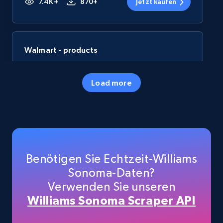
7.4K+
870+
Jetzt kaufen
Walmart - products
URL, Final price, Sku, Currency, Gtin,
Specifications, Image urls, Top reviews, and
Load more
more.
eCommerce
5.6K+
875+
Jetzt kaufen
Benötigen Sie Echtzeit-Williams
Sonoma-Daten?
Verwenden Sie unseren
TikTok Shop
Williams Sonoma Scraper API
URL, Title, Available, Description, Currency, Initial
price, Final price, Discount percent, and more.