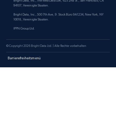
Bright Data, Inc., The Web Data Loft, 625 2nd St., San Francisco, CA
94107, Vereinigte Staaten.
Bright Data, Inc., 500 7th Ave, 9. Stock Büro 9A1234, New York, NY
10018, Vereinigte Staaten.
IPPN Group Ltd.
© Copyright 2026 Bright Data Ltd. | Alle Rechte vorbehalten
Barrierefreiheitsmenü