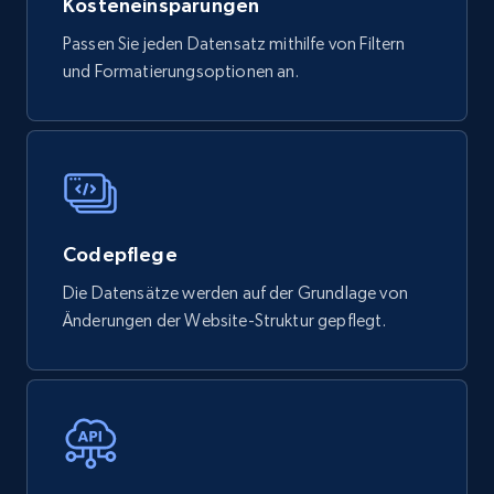
Kosteneinsparungen
Tags, Final price, Original price, and more.
Passen Sie jeden Datensatz mithilfe von Filtern
und Formatierungsoptionen an.
eCommerce
747+
39+
Jetzt kaufen
Codepflege
Google Play Store reviews
URL, Review id, Reviewer name, Review date,
Die Datensätze werden auf der Grundlage von
Review rating, Review, Found helpful, App url, and
Änderungen der Website-Struktur gepflegt.
more.
eCommerce
740+
39+
Jetzt kaufen