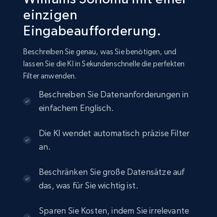
einzigen
Amazon sellers info
Eingabeaufforderung.
Seller id, URL, Seller name, Description, Detailed
info, Stars, Feedbacks, Return policy, and more.
Beschreiben Sie genau, was Sie benötigen, und
lassen Sie die KI in Sekundenschnelle die perfekten
eCommerce
Filter anwenden.
Beschreiben Sie Datenanforderungen in
2.5K+
378+
Jetzt kaufen
einfachem Englisch.
Die KI wendet automatisch präzise Filter
eBay
an.
URL, Product id, Title, Seller name, Seller rating,
Seller reviews, Breadcrumbs, Root category, and
Beschränken Sie große Datensätze auf
more.
das, was für Sie wichtig ist.
eCommerce
Sparen Sie Kosten, indem Sie irrelevante