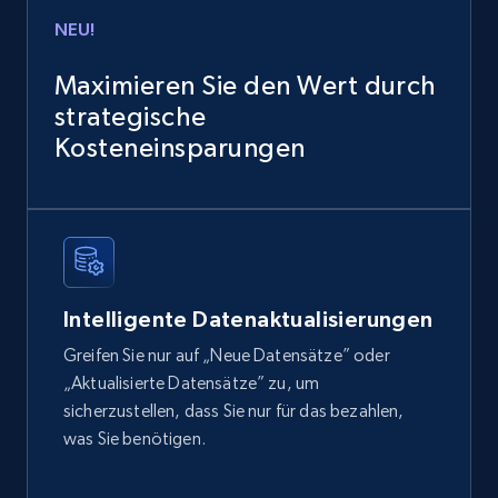
Title, Seller name, Brand, Description, Initial
NEU!
price, Currency, Availability, Reviews count, and
more.
Maximieren Sie den Wert durch
strategische
eCommerce
Kosteneinsparungen
2.1K+
375+
Jetzt kaufen
Home Depot US
Intelligente Datenaktualisierungen
URL, Domain, Country code, Model number,
Greifen Sie nur auf „Neue Datensätze” oder
Sku, Product id, Product name, Manufacturer,
„Aktualisierte Datensätze” zu, um
and more.
sicherzustellen, dass Sie nur für das bezahlen,
was Sie benötigen.
eCommerce