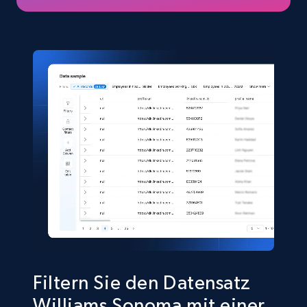
eCommerce
5.4K+
667+
Jetzt kaufen
Shein- Products
Product name, Description, Initial price, Final
price, Currency, In stock, Color, Size, and more.
eCommerce
2.8K+
388+
Jetzt kaufen
Filtern Sie den Datensatz
Williams Sonoma mit einer