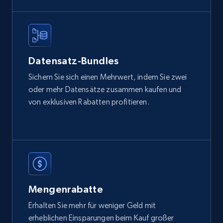
2.1K+
353+
Jetzt kaufen
Etsy
Datensatz-Bundles
URL, Product id, Listing inventory id, Title, Rating,
Sichern Sie sich einen Mehrwert, indem Sie zwei
Reviews count shop, Reviews count item, Initial
oder mehr Datensätze zusammen kaufen und
price, and more.
von exklusiven Rabatten profitieren.
eCommerce
1.9K+
322+
Jetzt kaufen
Mengenrabatte
Amazon best seller products
Erhalten Sie mehr für weniger Geld mit
Title, Seller name, Brand, Description, Initial
erheblichen Einsparungen beim Kauf großer